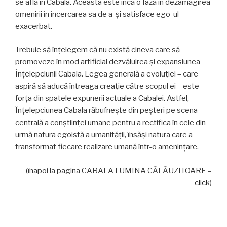
se află în Cabala. Aceasta este încă o fază în dezamăgirea
omenirii în încercarea sa de a-şi satisface ego-ul
exacerbat.
Trebuie să înțelegem că nu există cineva care să
promoveze în mod artificial dezvăluirea și expansiunea
Înţelepciunii Cabala. Legea generală a evoluției – care
aspiră să aducă întreaga creație către scopul ei – este
forța din spatele expunerii actuale a Cabalei. Astfel,
Înțelepciunea Cabala răbufneşte din peșteri pe scena
centrală a conștiinței umane pentru a rectifica în cele din
urmă natura egoistă a umanității, însăși natura care a
transformat fiecare realizare umană într-o amenințare.
(înapoi la pagina CABALA LUMINA CĂLĂUZITOARE –
click
)