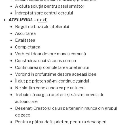
A căuta soluţia pentru pasul următor
Îndreptat spre centrul cercului
ATELIERUL
– (
text
)
Reguli de bază ale atelierului
Ascultarea
Egalitatea
Completarea
Vorbeşti doar despre munca comună
Construirea unui răspuns comun
Continuarea şi completarea prietenului
Vorbind în profunzime despre aceeaşi idee
Îl ajut pe prieten să-mi continue gândul
Ne simţim conexiunea ca pe un lucru
Trebuie să curg cu prietenii şi să simt nevoia de
autoanulare
Desenaţi Creatorul ca un partener în munca din grupul
de zece
Pentru a pătrunde în prieten, pentru a descoperi