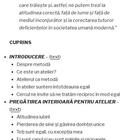
care trăieşte și, astfel, ne putem trezi la
atitudinea corectă, față de lume și faţă de
mediul înconjurător și la corectarea tuturor
deficienţelor în societatea umană modernă.”
CUPRINS
INTRODUCERE
– (
text
)
Despre metodă
Ce este un atelier?
Atelierul ca metodă
În atelier suntem întotdeauna egali
Cercul ne invite să ne tratăm reciproc în mod egal
PREGĂTIREA INTERIOARĂ PENTRU ATELIER
–
(
text
)
Atitudinea iubirii
Pierderea de sine şi găsirea dorinţei unice
Toţi sunt egali, cu excepţia mea
Ei sunt capul şi eu sunt mâinile şi picioarele