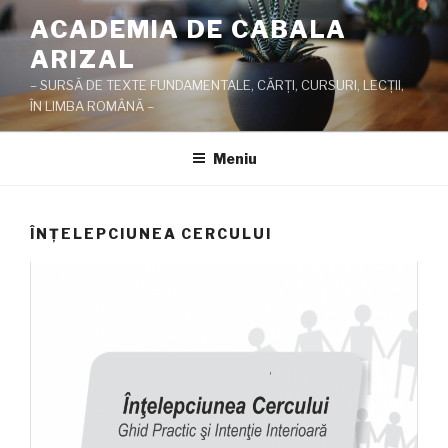
Sari
ACADEMIA DE CABALA
la
ARIZAL
conținut
– SURSĂ DE TEXTE FUNDAMENTALE, CĂRŢI, CURSURI, LECŢII,
ÎN LIMBA ROMÂNĂ –
Meniu
ÎNŢELEPCIUNEA CERCULUI