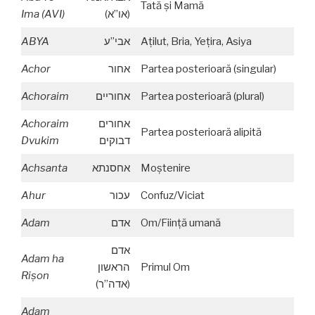
Tată şi Mamă
Ima (AVI)
(או”א)
ABYA
אבי”ע
Aţilut, Bria, Yeţira, Asiya
Achor
אחור
Partea posterioară (singular)
Achoraim
אחוריים
Partea posterioară (plural)
Achoraim
אחורים
Partea posterioară alipită
Dvukim
דבוקים
Achsanta
אחסנתא
Moştenire
Ahur
עכור
Confuz/Viciat
Adam
אדם
Om/Fiinţă umană
אדם
Adam ha
הראשון
Primul Om
Ri
ş
on
(אדה”ר)
Adam