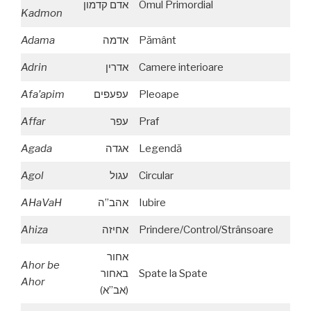
אדם קדמון
Omul Primordial
Kadmon
Adama
אדמה
Pământ
Adrin
אדרין
Camere interioare
Afa’apim
עפעפים
Pleoape
Affar
עפר
Praf
Agada
אגדה
Legendă
Agol
עגול
Circular
AHaVaH
אהב”ה
Iubire
Ahiza
אחיזה
Prindere/Control/Strânsoare
אחור
Ahor be
באחור
Spate la Spate
Ahor
(אב”א)