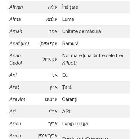
Aliyah
עליה
Înălţare
Alma
עלמא
Lume
Amah
אמה
Unitate de măsură
Anaf (im)
ענף (פים)
Ramură
Anan
Nor mare (una dintre cele trei
ענן גדול
Gadol
Klipot)
Ani
אני
Eu
Are
ţ
ארץ
Ţară
Arevim
ערבים
Garanţi
Ari
אר”י
ARI
Arich
אריך
Lung/Lungă
Arich
אריך אנפין