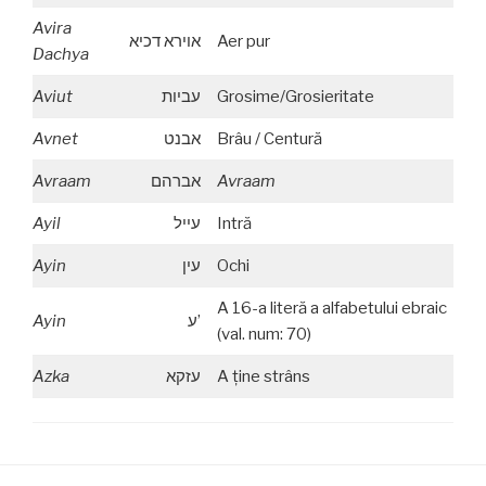
Avira
אוירא דכיא
Aer pur
Dachya
Aviut
עביות
Grosime/Grosieritate
Avnet
אבנט
Brâu / Centură
Avraam
אברהם
Avraam
Ayil
עייל
Intră
Ayin
עין
Ochi
A 16-a literă a alfabetului ebraic
Ayin
ע’
(val. num: 70)
Azka
עזקא
A ţine strâns