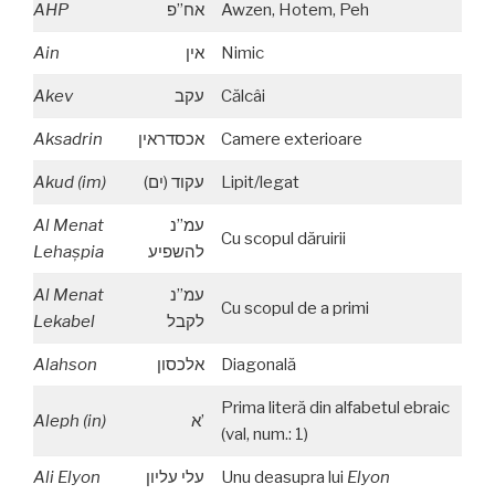
AHP
אח”פ
Awzen, Hotem, Peh
Ain
אין
Nimic
Akev
עקב
Călcâi
Aksadrin
אכסדראין
Camere exterioare
Akud (im)
עקוד (ים)
Lipit/legat
Al Menat
עמ”נ
Cu scopul dăruirii
Leha
ş
pia
להשפיע
Al Menat
עמ”נ
Cu scopul de a primi
Lekabel
לקבל
Alahson
אלכסון
Diagonală
Prima literă din alfabetul ebraic
Aleph (in)
א’
(val, num.: 1)
Ali Elyon
עלי עליון
Unu deasupra lui
Elyon