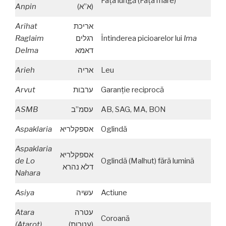
Faţa lungă (Faţa mare)
Anpin
(א”א)
Arihat
אריכת
Raglaim
רגלים
Întinderea picioarelor lui
Ima
DeIma
דאמא
Arieh
אריה
Leu
Arvut
ערבות
Garanţie reciprocă
ASMB
עסמ”ב
AB, SAG, MA, BON
Aspaklaria
אספקלריא
Oglindă
Aspaklaria
אספקלריא
de Lo
Oglindă (Malhut) fără lumină
דלא נהרא
Nahara
Asiya
עשיה
Actiune
Atara
עטרה
Coroană
(Atarot)
(עטרות)