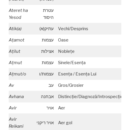
Ateret ha
עטרת
Yesod
היסוד
Atik(a)
עתיק(א)
Vechi/Desprins
A
ţ
amot
עצמות
Oase
A
ţ
ilut
אצילות
Nobleţe
A
ţ
mut
עצמות
Sinele/Esenţa
A
ţ
mut/o
עצמות/ו
Esenţa / Esenţa Lui
Av
עב
Gros/Grosier
Avhana
אבחנה
Distincţie/Diagnoză/Introspecţie
Avir
אויר
Aer
Avir
אויר ריקני
Aer gol
Reikani