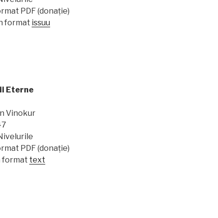
format PDF (donație)
n format
issuu
ii Eterne
n Vinokur
47
Nivelurile
format PDF (donație)
n format
text