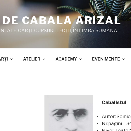
 DE CABALA ARIZAL
TALE, CĂRŢI, CURSURI, LECŢII, ÎN LIMBA ROMÂNĂ –
ĂRŢI
ATELIER
ACADEMY
EVENIMENTE
Cabalistul
Autor: Semio
Nr.pagini – 3
Nivel: Toate 