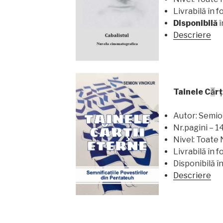
Livrabilă în 
Disponibilă
î
Descriere
Tainele C
ă
rţ
Autor: Semio
Nr.pagini – 1
Nivel: Toate 
Livrabilă în 
Disponibilă î
Descriere