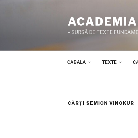
Sari
la
ACADEMIA
conținut
– SURSĂ DE TEXTE FUNDAMEN
CABALA
TEXTE
C
CĂRŢI SEMION VINOKUR