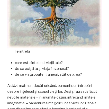
Te întrebi
care este înţelesul vieţii tale?
de ce exişti tu şi viaţa în general?
de ce viaţa poate fi, uneori, atât de grea?
Astăzi, mai mult decât oricând, oamenii pun întrebări
despre înţelesul şi scopul vieţii lor. Deşi şi-au satisfăcut
nevoile materiale – în anumite cazuri, întrecând limitele
imaginaţiei – oamenii resimt goliciunea vieţii lor. Cabala