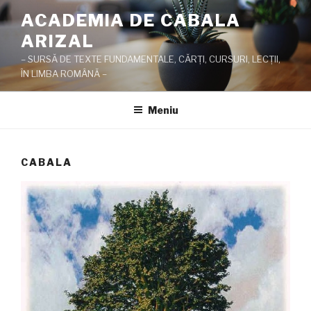
Sari
ACADEMIA DE CABALA
la
ARIZAL
conținut
– SURSĂ DE TEXTE FUNDAMENTALE, CĂRŢI, CURSURI, LECŢII,
ÎN LIMBA ROMÂNĂ –
Meniu
CABALA