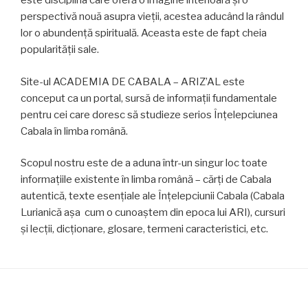
este disciplina care oferă o imagine interioară şi o
perspectivă nouă asupra vieţii, acestea aducând la rândul
lor o abundenţă spirituală. Aceasta este de fapt cheia
popularităţii sale.
Site-ul ACADEMIA DE CABALA – ARIZ’AL este
conceput ca un portal, sursă de informaţii fundamentale
pentru cei care doresc să studieze serios Înţelepciunea
Cabala în limba română.
Scopul nostru este de a aduna într-un singur loc toate
informaţiile existente în limba română – cărţi de Cabala
autentică, texte esenţiale ale Înţelepciunii Cabala (Cabala
Lurianică așa cum o cunoaștem din epoca lui ARI), cursuri
şi lecţii, dicţionare, glosare, termeni caracteristici, etc.