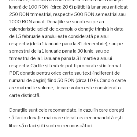
lunară de 100 RON (circa 20 €) plătibilă lunar sau anticipat
250 RON trimestrial, respectiv 500 RON semestrial sau
1000 RON anual. Donaţiile se socotesc pe an
calendaristic, adică de exemplu o donaţie trimisă in data
de 15 februarie a anului este considerată pe anul
respectiv (de la 1 ianuarie pana la 31 decembrie), sau pe
semestrul de la 1 ianuarie pana la 30 iunie, sau pe
trimestrul de la 1 ianuarie pana la 31 martie a anului
respectiv. Cărtile și textele pot fi procurate și in format
PDF, donatia pentru orice carte sau text (indiferent de
numarul de pagini) fiind 50 RON (circa 10 €). Cand o carte
are mai multe volume, fiecare volum este considerat o
ă
carte distinct
.
Donaţiile sunt cele recomandate. In cazul în care dorești
ă
ă
s
faci o donaţie mai mare decat cea recomandat
ești
ă
ă
liber s
o faci și îti suntem recunosc
tori.