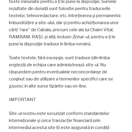
texte minunate pentru a ţi le pune la dispozi
ie. Sumele
ţ
rezultate din donaţii sunt folosite pentru traducerile
textelor, tehnoredactare, etc. întreţinerea
i permanenta
ş
îmbunătăţire a site-ului, dar şi pentru achiziţionarea unor
cărţi “rare” de Cabala
precum cele ale lui Chaim Vital,
,
RAMBAM, RAŞI, şi alţii, inclusiv
Zohar
-ul, pentru a ţi le
pune la dispozi
ie traduse în limba român
.
ţ
ă
Toate textele, fără excep
ie, sunt traduse (din limba
ţ
engleză) de echipa care administreaz
site-ul. Nu
ă
răspundem pentru eventualele neconcordan
e de
ţ
con
inut sau de utilizare a termenilor specifici care se
ţ
g
sesc în alte surse tipărite sau on-line.
ă
IMPORTANT
Site-ul nostru este securizat conform standardelor
internaţionale şi orice tranzacţie financiară prin
intermediul acestui site îţi este asigurată în condiţii