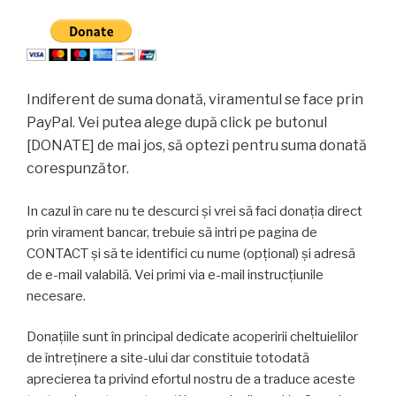
Indiferent de suma donată, viramentul se face prin
PayPal. Vei putea alege după click pe butonul
[DONATE] de mai jos, să optezi pentru suma donată
corespunzător.
In cazul în care nu te descurci şi vrei să faci donaţia direct
prin virament bancar, trebuie să intri pe pagina de
CONTACT şi să te identifici cu nume (opţional) şi adresă
de e-mail valabilă. Vei primi via e-mail instrucţiunile
necesare.
Donaţiile sunt în principal dedicate acoperirii cheltuielilor
de întreţinere a site-ului dar constituie totodată
aprecierea ta privind efortul nostru de a traduce aceste