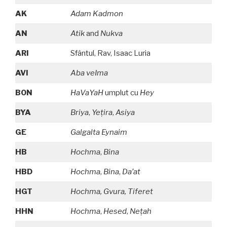
AK
Adam Kadmon
AN
Atik
and
Nukva
ARI
Sfântul, Rav, Isaac Luria
AVI
Aba veIma
BON
HaVaYaH
umplut cu
Hey
BYA
Briya
,
Yeţira
,
Asiya
GE
Galgalta Eynaim
HB
Hochma
,
Bina
HBD
Hochma
,
Bina
,
Da’at
HGT
Hochma, Gvura, Tiferet
HHN
Hochma
,
Hesed
,
Neţah