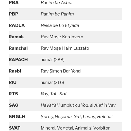
PBA
Panim be Achor
PBP
Panim be Panim
RADLA
Reişa de Lo Etyada
Ramak
Rav Moşe Kordovero
Ramchal
Rav Moşe Haim Luzzato
RAPACH
număr (288)
Rasbi
Rav Şimon Bar Yohai
RIU
număr (216)
RTS
Roş
,
Toh
,
Sof
SAG
HaVaYaH
umplut cu
Yod
,
ş
i
Alef
în
Vav
SNGLH
Şoreş
,
Neşama
,
Guf
,
Levuş
,
Heichal
SVAT
Mineral, Vegetal, Animal
ş
i Vorbitor