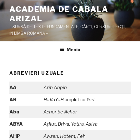
Sari
ACADEMIA DE CABALA
la
ARIZAL
conținut
– SURSĂ DE TEXTE FUNDAMENTALE, CĂRŢI, CURSURI, LECŢII,
ÎN LIMBA ROMÂNĂ –
Meniu
ABREVIERI UZUALE
AA
Arih Anpin
AB
HaVaYaH
umplut cu
Yod
Aba
Achor be Achor
ABYA
Aţilut
,
Briya
,
Yeţira
,
Asiya
AHP
Awzen, Hotem, Peh