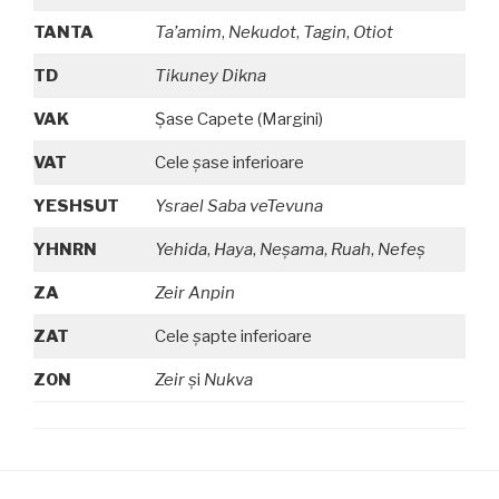
TANTA
Ta’amim
,
Nekudot
,
Tagin
,
Otiot
TD
Tikuney Dikna
VAK
Şase Capete (Margini)
VAT
Cele
ş
ase inferioare
YESHSUT
Ysrael Saba veTevuna
YHNRN
Yehida
,
Haya
,
Neşama
,
Ruah
,
Nefeş
ZA
Zeir Anpin
ZAT
Cele
ş
apte inferioare
ZON
Zeir
ş
i
Nukva