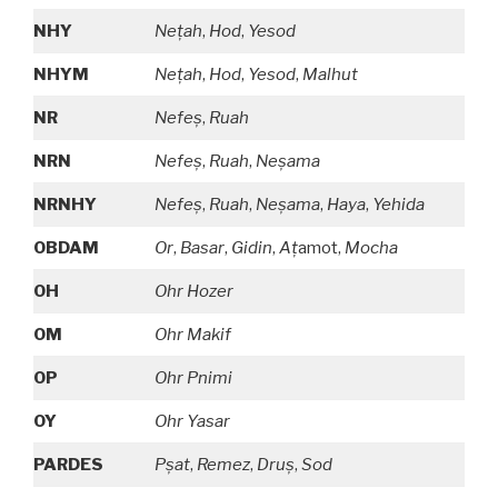
NHY
Neţah
,
Hod
,
Yesod
NHYM
Neţah
,
Hod
,
Yesod
,
Malhut
NR
Nefeş
,
Ruah
NRN
Nefeş
,
Ruah
,
Neşama
NRNHY
Nefeş
,
Ruah
,
Neşama
,
Haya
,
Yehida
OBDAM
Or
,
Basar
,
Gidin
,
A
ţ
amot,
Mocha
OH
Ohr Hozer
OM
Ohr Makif
OP
Ohr Pnimi
OY
Ohr Yasar
PARDES
Pşat
,
Remez
,
Druş
,
Sod