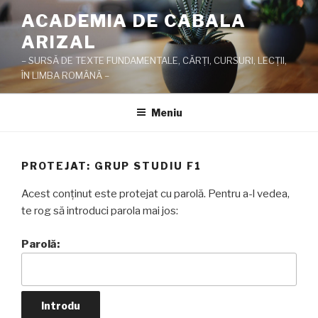
Sari
ACADEMIA DE CABALA
la
ARIZAL
conținut
– SURSĂ DE TEXTE FUNDAMENTALE, CĂRŢI, CURSURI, LECŢII,
ÎN LIMBA ROMÂNĂ –
Meniu
PROTEJAT: GRUP STUDIU F1
Acest conținut este protejat cu parolă. Pentru a-l vedea,
te rog să introduci parola mai jos:
Parolă: