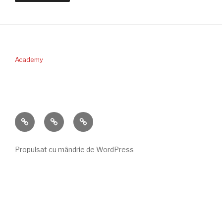
Academy
PERICOPA
DONAŢII
CONTACT
SĂPTĂMÂNII
Propulsat cu mândrie de WordPress