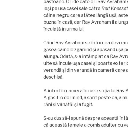
bastoane. Ori de câte ori Rav Avraham 
ieși pe ușa casei sale către
Beit
Knesset
câine negru care stătea lângă ușă, aște
buzna în casă, dar Rav Avraham îl alunga
încuiată în urma lui.
Când Rav Avraham se întorcea devrem
găsea câinele zgâriind și apăsând ușa pen
alunga. Odată, s-a întâmplat ca Rav Av
uite să încuie ușa casei și poarta exteri
verandă și din verandă în cameră care 
deschisă.
A intrat în camera în care soția lui Rav 
A găsit-o dormind, a sărit peste ea, a m
răni și vânătăi și a fugit.
S-au dus să-i spună despre această întâmp
că această femeie a comis adulter cu ve