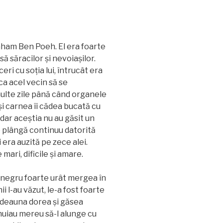
aham Ben Poeh. El era foarte
ă săracilor și nevoiașilor.
ri cu soția lui, întrucât era
ca acel vecin să se
multe zile până când organele
i carnea îi cădea bucată cu
 dar aceștia nu au găsit un
e plângă continuu datorită
i era auzită pe zece alei.
 mari, dificile și amare.
 negru foarte urât mergea în
i l-au văzut, le-a fost foarte
tdeauna dorea și găsea
ișnuiau mereu să-l alunge cu