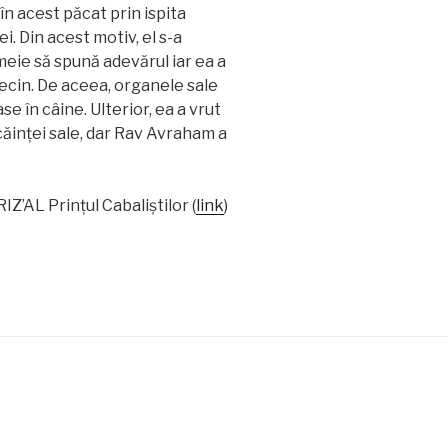
 în acest păcat prin ispita
i. Din acest motiv, el s-a
eie să spună adevărul iar ea a
vecin. De aceea, organele sale
se în câine. Ulterior, ea a vrut
ocăinței sale, dar Rav Avraham a
RIZ’AL Prinţul Cabaliştilor (
link
)