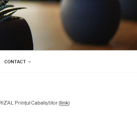
CONTACT
RIZ’AL Prinţul Cabaliştilor (
link
)