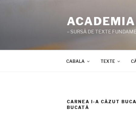
Sari
la
ACADEMIA
conținut
– SURSĂ DE TEXTE FUNDAMEN
CABALA
TEXTE
C
CARNEA I-A CĂZUT BUC
BUCATĂ