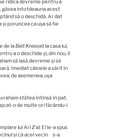
se ridica devreme pentru a
, găsea întotdeauna acest
ptând să o deschidă. Ar dat
 și poruncea ca ușa să fie
e de la
Beit
Knesset
la casa lui,
tru a o deschide și, din nou, îl
raham să iasă devreme și să
oară. Imediat câinele a sărit în
avea, de asemenea, ușa
Avraham stătea întinsă în pat.
ușcat-o de multe ori făcându-i
lare lui Ari Z’al. El le-a spus
cinul și că acel vecin s-a