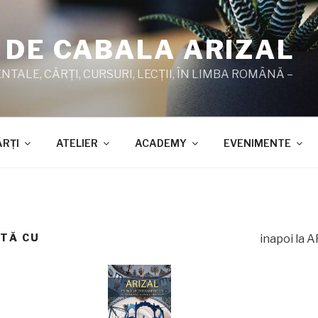
 DE CABALA ARIZAL
TALE, CĂRŢI, CURSURI, LECŢII, ÎN LIMBA ROMÂNĂ –
ĂRŢI
ATELIER
ACADEMY
EVENIMENTE
ATĂ CU
inapoi la A