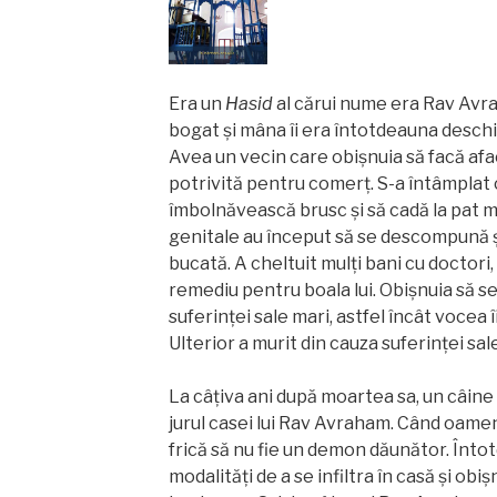
Era un
Hasid
al cărui nume era Rav Avr
bogat și mâna îi era întotdeauna deschis
Avea un vecin care obișnuia să facă aface
potrivită pentru comerț. S-a întâmplat 
îmbolnăvească brusc și să cadă la pat 
genitale au început să se descompună ș
bucată. A cheltuit mulți bani cu doctori,
remediu pentru boala lui. Obișnuia să s
suferinței sale mari, astfel încât vocea î
Ulterior a murit din cauza suferinței sale
La câțiva ani după moartea sa, un câine
jurul casei lui Rav Avraham. Când oameni
frică să nu fie un demon dăunător. Înto
modalități de a se infiltra în casă și ob