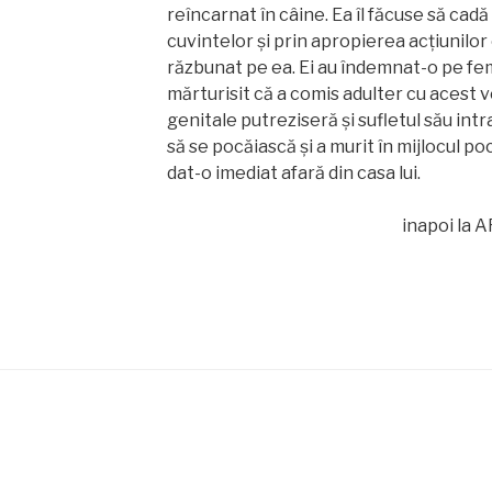
reîncarnat în câine. Ea îl făcuse să cadă
cuvintelor și prin apropierea acțiunilor e
răzbunat pe ea. Ei au îndemnat-o pe fem
mărturisit că a comis adulter cu acest 
genitale putreziseră și sufletul său intra
să se pocăiască și a murit în mijlocul p
dat-o imediat afară din casa lui.
inapoi la A