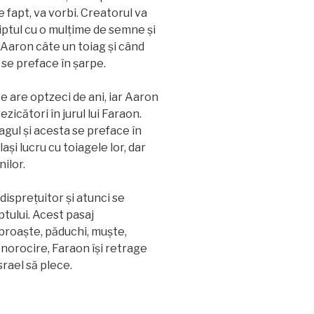
de fapt, va vorbi. Creatorul va
giptul cu o mulțime de semne și
ui Aaron câte un toiag și când
se preface în șarpe.
e are optzeci de ani, iar Aaron
ezicători în jurul lui Faraon.
gul și acesta se preface în
lași lucru cu toiagele lor, dar
ilor.
dispreţuitor și atunci se
tului. Acest pasaj
broaște, păduchi, muște,
enorocire, Faraon îşi retrage
Israel să plece.