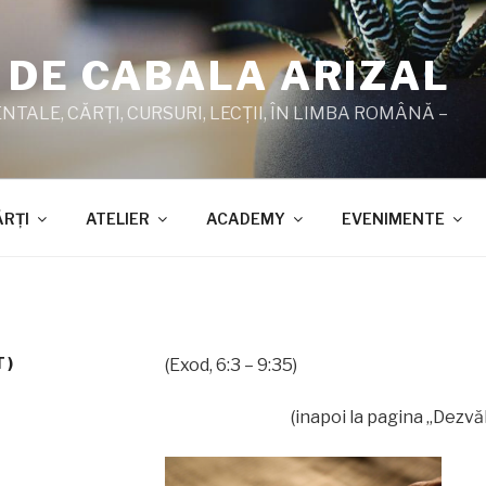
 DE CABALA ARIZAL
TALE, CĂRŢI, CURSURI, LECŢII, ÎN LIMBA ROMÂNĂ –
ĂRŢI
ATELIER
ACADEMY
EVENIMENTE
T)
(Exod, 6:3 – 9:35)
(inapoi la pagina „Dezvă