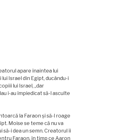
atorul apare înaintea lui
 lui Israel din Egipt, ducându-i
iii lui Israel, „dar
au i-au împiedicat să-l asculte
întoarcă la Faraon și să-l roage
 Egipt. Moise se teme că nu va
ui să-i dea un semn. Creatorul îi
entru Faraon, în timp ce Aaron