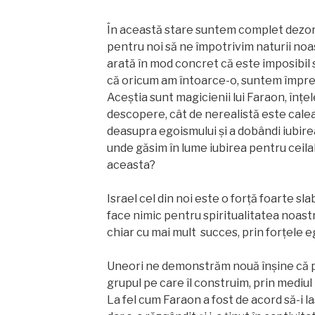
În această stare suntem complet dezorie
pentru noi să ne împotrivim naturii noa
arată în mod concret că este imposibil 
că oricum am întoarce-o, suntem împres
Aceștia sunt magicienii lui Faraon, înțel
descopere, cât de nerealistă este calea 
deasupra egoismului și a dobândi iubirea
unde găsim în lume iubirea pentru ceila
aceasta?
Israel cel din noi este o forță foarte sl
face nimic pentru spiritualitatea noast
chiar cu mai mult succes, prin forțele e
Uneori ne demonstrăm nouă înșine că p
grupul pe care îl construim, prin mediul 
La fel cum Faraon a fost de acord să-i las