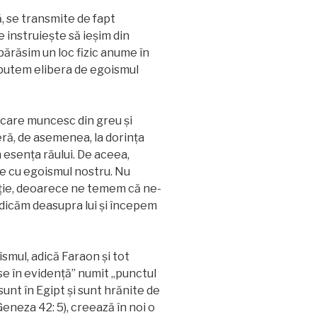
, se transmite de fapt
 instruiește să ieșim din
 părăsim un loc fizic anume în
 putem elibera de egoismul
 care muncesc din greu și
ră, de asemenea, la dorința
n esența răului. De aceea,
e cu egoismul nostru. Nu
ație, deoarece ne temem că ne-
idicăm deasupra lui și începem
ismul, adică Faraon și tot
se în evidenţă” numit „punctul
sunt în Egipt și sunt hrănite de
Geneza 42: 5), creează în noi o