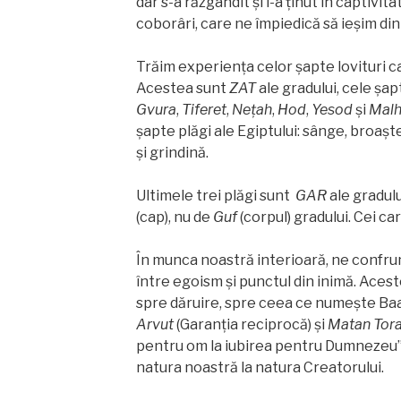
dar s-a răzgândit și i-a ţinut în captivita
coborâri, care ne împiedică să ieșim di
Trăim experienţa celor şapte lovituri c
Acestea sunt
ZAT
ale gradului, cele șa
Gvura
,
Tiferet
,
Nețah
,
Hod
,
Yesod
și
Malh
șapte plăgi ale Egiptului: sânge, broașt
și grindină.
Ultimele trei plăgi sunt
GAR
ale gradulu
(cap), nu de
Guf
(corpul) gradului. Cei car
În munca noastră interioară, ne confrun
între egoism și punctul din inimă. Acest
spre dăruire, spre ceea ce numeşte Baal
Arvut
(Garanția reciprocă) și
Matan Tor
pentru om la iubirea pentru Dumnezeu”. 
natura noastră la natura Creatorului.