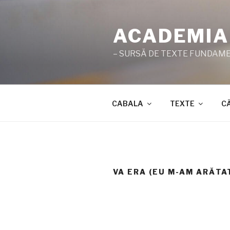
Sari
la
ACADEMIA
conținut
– SURSĂ DE TEXTE FUNDAMEN
CABALA
TEXTE
C
VA ERA (EU M-AM ARĂTA