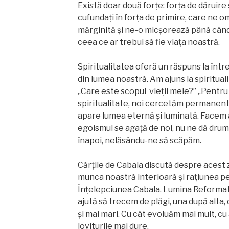
Există doar două forțe: forța de dăruire
cufundați în forța de primire, care ne o
mărginită și ne-o micşorează până cân
ceea ce ar trebui să fie viața noastră.
Spiritualitatea oferă un răspuns la între
din lumea noastră. Am ajuns la spirituali
„Care este scopul vieții mele?” „Pentru 
spiritualitate, noi cercetăm permanent 
apare lumea eternă și luminată. Facem a
egoismul se agaţă de noi, nu ne dă drumu
înapoi, nelăsându-ne să scăpăm.
Cărțile de Cabala discută despre acest
munca noastră interioară şi raţiunea p
Înțelepciunea Cabala. Lumina Reforma
ajută să trecem de plăgi, una după alta, d
şi mai mari. Cu cât evoluăm mai mult, cu
loviturile mai dure.