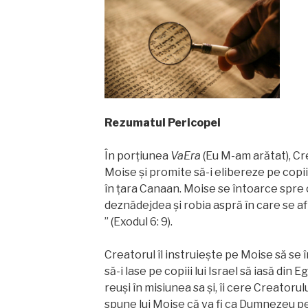
Rezumatul Pericopei
În porțiunea
VaEra
(Eu M-am arătat), Cre
Moise și promite să-i elibereze pe copiii
în țara Canaan. Moise se întoarce spre cop
deznădejdea şi robia aspră în care se afl
” (Exodul 6: 9).
Creatorul îl instruiește pe Moise să se 
să-i lase pe copiii lui Israel să iasă din
reuși în misiunea sa și, îi cere Creatorul
spune lui Moise că va fi ca Dumnezeu p