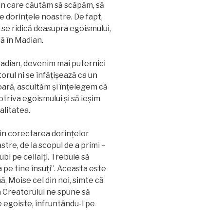
din care căutăm să scăpăm, să
 dorințele noastre. De fapt,
 se ridică deasupra egoismului,
tă în Madian.
 Madian, devenim mai puternici
orul ni se înfăţişează ca un
ioară, ascultăm și înțelegem că
triva egoismului și să ieșim
alitatea.
in corectarea dorințelor
tre, de la scopul de a primi –
ubi pe ceilalţi. Trebuie să
 pe tine însuți”. Aceasta este
ă, Moise cel din noi, simte că
a Creatorului ne spune să
 egoiste, înfruntându-l pe