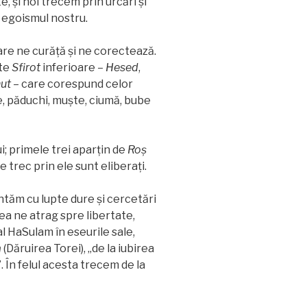
te, și noi trecem prin urcări şi
n egoismul nostru.
are ne curăță și ne corectează.
pte
Sfirot
inferioare –
Hesed
,
ut
– care corespund celor
e, păduchi, muște, ciumă, bube
i; primele trei aparțin de
Roș
e trec prin ele sunt eliberați.
tăm cu lupte dure și cercetări
ea ne atrag spre libertate,
 HaSulam în eseurile sale,
a
(Dăruirea Torei), „de la iubirea
În felul acesta trecem de la