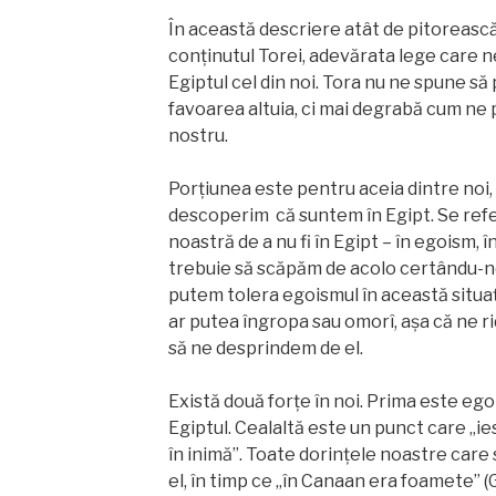
În această descriere atât de pitorească
conţinutul Torei, adevărata lege care ne
Egiptul cel din noi. Tora nu ne spune să
favoarea altuia, ci mai degrabă cum ne
nostru.
Porțiunea este pentru aceia dintre noi,
descoperim că suntem în Egipt. Se refe
noastră de a nu fi în Egipt – în egoism, î
trebuie să scăpăm de acolo certându-n
putem tolera egoismul în această situ
ar putea îngropa sau omorî, așa că ne r
să ne desprindem de el.
Există două forțe în noi. Prima este ego
Egiptul. Cealaltă este un punct care „ie
în inimă”. Toate dorințele noastre care 
el, în timp ce „în Canaan era foamete” (