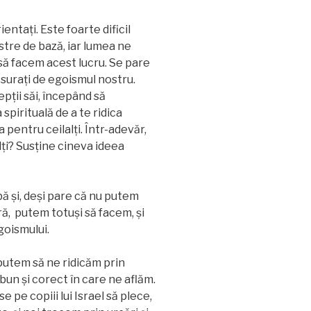
ntaţi. Este foarte dificil
stre de bază, iar lumea ne
să facem acest lucru. Se pare
uraţi de egoismul nostru.
epții săi, începând să
spirituală de a te ridica
 pentru ceilalţi. Într-adevăr,
lţi? Susţine cineva ideea
abă și, deși pare că nu putem
ră, putem totuși să facem, și
goismului.
utem să ne ridicăm prin
bun și corect în care ne aflăm.
e pe copiii lui Israel să plece,