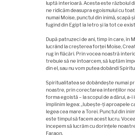
luptă interioară. Acesta este războiul 
ne ridicăm deasupra egoismului cu toate
numai Moise, punctul din inimă, scapă și
fugind din Egipt la Ietro și la tot ce exis
După patruzeci de ani, timp în care, în
lucrând la creșterea forței Moise, Creat
rug în flăcări. Prin vocea noastră inter
trebuie să ne întoarcem, să luptăm împo
din el, sau nu vom putea dobândi Spiritu
Spiritualitatea se dobândeşte numai pr
noastre, prin corectarea intențiilor noas
forma egoistă – la scopul de a dărui, a-i i
împlinim legea: „Iubește-ți aproapele ca
legea cea mare a Torei. Punctul din inim
este timpul să facem acest lucru. Voce
începem să lucrăm cu dorințele noastre
Faraon.