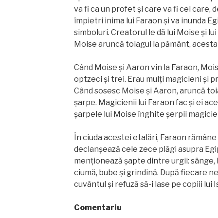
va fi ca un profet şi care va fi cel care, 
împietri inima lui Faraon și va inunda E
simboluri. Creatorul le dă lui Moise și l
Moise aruncă toiagul la pământ, acesta 
Când Moise și Aaron vin la Faraon, Mois
optzeci și trei. Erau mulți magicieni și pr
Când sosesc Moise și Aaron, aruncă toia
șarpe. Magicienii lui Faraon fac şi ei ace
şarpele lui Moise înghite șerpii magicien
În ciuda acestei etalări, Faraon rămâne 
declanşează cele zece plăgi asupra Egip
menționează șapte dintre urgii: sânge, 
ciumă, bube și grindină. După fiecare n
cuvântul și refuză să-i lase pe copiii lui 
Comentariu