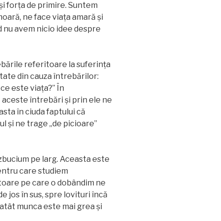
 și forța de primire. Suntem
moară, ne face viața amară și
d nu avem nicio idee despre
bările referitoare la suferința
tate din cauza întrebărilor:
ce este viața?” În
aceste întrebări și prin ele ne
sta în ciuda faptului că
l şi ne trage „de picioare”
 zbucium pe larg. Aceasta este
entru care studiem
toare pe care o dobândim ne
e jos în sus, spre lovituri încă
 atât munca este mai grea și