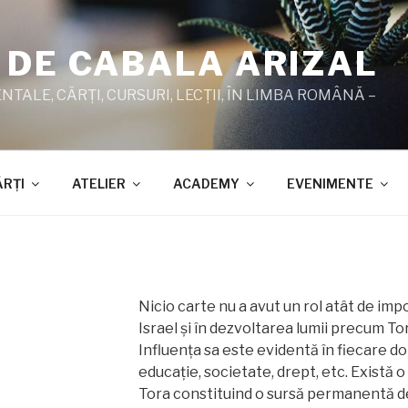
 DE CABALA ARIZAL
TALE, CĂRŢI, CURSURI, LECŢII, ÎN LIMBA ROMÂNĂ –
ĂRŢI
ATELIER
ACADEMY
EVENIMENTE
Nicio carte nu a avut un rol atât de impo
Israel și în dezvoltarea lumii precum To
Influența sa este evidentă în fiecare dom
educație, societate, drept, etc. Există o v
Tora constituind o sursă permanentă de 