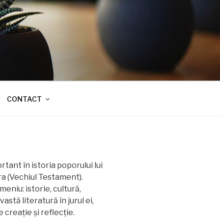
CONTACT
rtant în istoria poporului lui
ra (Vechiul Testament).
eniu: istorie, cultură,
astă literatură în jurul ei,
creație și reflecție.