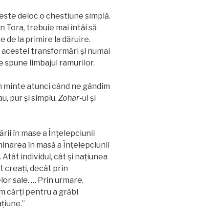
este deloc o chestiune simplă.
 Tora, trebuie mai întâi să
 de la primire la dăruire.
acestei transformări și numai
spune limbajul ramurilor.
 în minte atunci când ne gândim
u, pur și simplu,
Zohar
-ul și
rii în mase a Înțelepciunii
minarea în masă a Înțelepciunii
tât individul, cât și națiunea
t creaţi, decât prin
elor sale. … Prin urmare,
ăm cărți pentru a grăbi
țiune.”