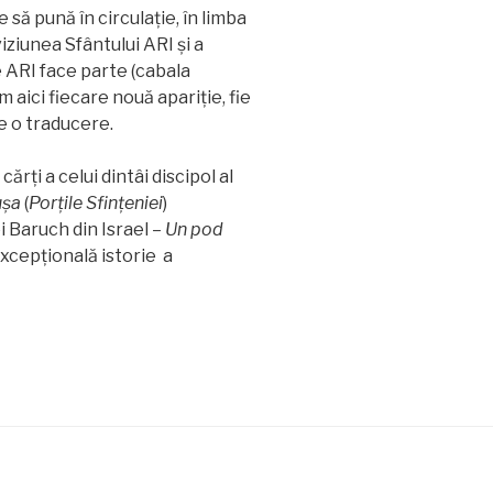
să pună în circulaţie, în limba
viziunea Sfântului ARI şi a
re ARI face parte (cabala
 aici fiecare nouă apariţie, fie
de o traducere.
rţi a celui dintâi discipol al
uşa
(
Porţile Sfinţeniei
)
i Baruch din Israel –
Un pod
excepţională istorie a