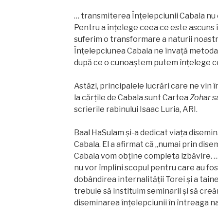
… transmiterea Înțelepciunii Cabala nu 
Pentru a înțelege ceea ce este ascuns în
suferim o transformare a naturii noastre
Înțelepciunea Cabala ne învață metoda 
după ce o cunoaştem putem înțelege ce 
Astăzi, principalele lucrări care ne vin
la cărțile de Cabala sunt Cartea
Zohar
sa
scrierile rabinului Isaac Luria, ARI.
Baal HaSulam și-a dedicat viața disemină
Cabala. El a afirmat că „numai prin dise
Cabala vom obține completa izbăvire. … A
nu vor împlini scopul pentru care au fos
dobândirea internalității Torei și a tain
trebuie să instituim seminarii și să cre
diseminarea înțelepciunii în întreaga na