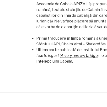
Academia de Cabala ARIZ’AL îşi propune 
română, textele şi cărţile de Cabala, în 
cabaliştilor din linia de cabalişti din ca
lurianică). Ne va face plăcere să anunţăm
că e vorba de o apariţie editorială sau 
Prima traducere în limba română a unei că
Sfântului ARI, Chaim Vital –
Sha’arei Kd
Ultima carte publicată de Institutul Bne
foarte îngust
(
A very narrow bridge
)– o 
Înţelepciunii Cabala.