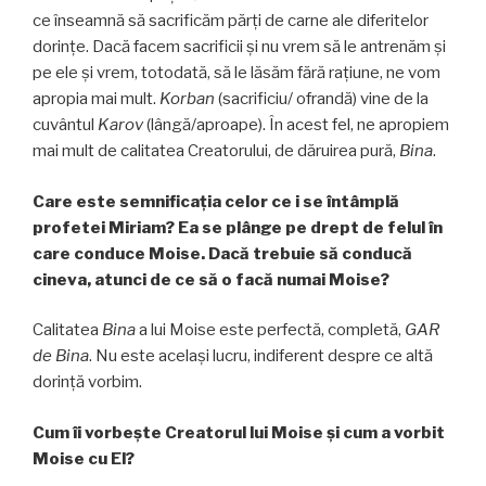
ce înseamnă să sacrificăm părți de carne ale diferitelor
dorințe. Dacă facem sacrificii și nu vrem să le antrenăm şi
pe ele și vrem, totodată, să le lăsăm fără rațiune, ne vom
apropia mai mult.
Korban
(sacrificiu/ ofrandă) vine de la
cuvântul
Karov
(lângă/aproape). În acest fel, ne apropiem
mai mult de calitatea Creatorului, de dăruirea pură,
Bina
.
Care este semnificația celor ce i se întâmplă
profetei Miriam? Ea se plânge pe drept de felul în
care conduce Moise. Dacă trebuie să conducă
cineva, atunci de ce să o facă numai Moise?
Calitatea
Bina
a lui Moise este perfectă, completă,
GAR
de
Bina
. Nu este acelaşi lucru, indiferent despre ce altă
dorință vorbim.
Cum îi vorbeşte Creatorul lui Moise și cum a vorbit
Moise cu El?