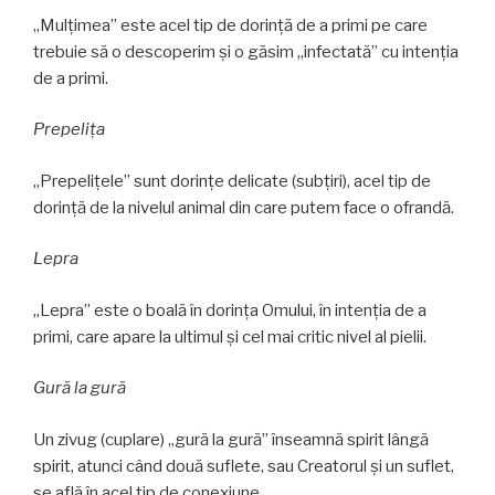
„Mulţimea” este acel tip de dorință de a primi pe care
trebuie să o descoperim și o găsim „infectată” cu intenția
de a primi.
Prepeliţa
„Prepelițele” sunt dorințe delicate (subțiri), acel tip de
dorință de la nivelul animal din care putem face o ofrandă.
Lepra
„Lepra” este o boală în dorința Omului, în intenția de a
primi, care apare la ultimul și cel mai critic nivel al pielii.
Gură la gură
Un zivug (cuplare) „gură la gură” înseamnă spirit lângă
spirit, atunci când două suflete, sau Creatorul și un suflet,
se află în acel tip de conexiune.