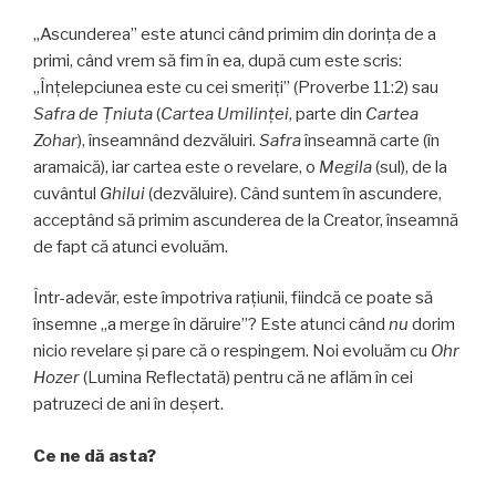
„Ascunderea” este atunci când primim din dorința de a
primi, când vrem să fim în ea, după cum este scris:
„Înțelepciunea este cu cei smeriţi” (Proverbe 11:2) sau
Safra
de
Țniuta
(
Cartea Umilinței
, parte din
Cartea
Zohar
), înseamnând dezvăluiri.
Safra
înseamnă carte (în
aramaică), iar cartea este o revelare, o
Megila
(sul), de la
cuvântul
Ghilui
(dezvăluire). Când suntem în ascundere,
acceptând să primim ascunderea de la Creator, înseamnă
de fapt că atunci evoluăm.
Într-adevăr, este împotriva raţiunii, fiindcă ce poate să
însemne „a merge în dăruire”? Este atunci când
nu
dorim
nicio revelare și pare că o respingem. Noi evoluăm cu
Ohr
Hozer
(Lumina Reflectată) pentru că ne aflăm în cei
patruzeci de ani în deșert.
Ce ne dă asta?