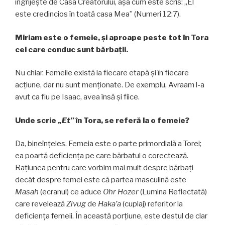
îngrijeşte de Casa Creatorului, așa cum este scris: „El
este credincios în toată casa Mea” (Numeri 12:7).
Miriam este o femeie, și aproape peste tot în Tora
cei care conduc sunt bărbaţii.
Nu chiar. Femeile există la fiecare etapă și în fiecare
acțiune, dar nu sunt menționate. De exemplu, Avraam l-a
avut ca fiu pe Isaac, avea însă și fiice.
Unde scrie „
Et”
în Tora, se referă la o femeie?
Da, bineînţeles. Femeia este o parte primordială a Torei;
ea poartă deficiența pe care bărbatul o corectează.
Raţiunea pentru care vorbim mai mult despre bărbați
decât despre femei este că partea masculină este
Masah
(ecranul) ce aduce
Ohr Hozer
(Lumina Reflectată)
care revelează
Zivug
de
Haka’a
(cuplaj) referitor la
deficiența femeii. În această porțiune, este destul de clar