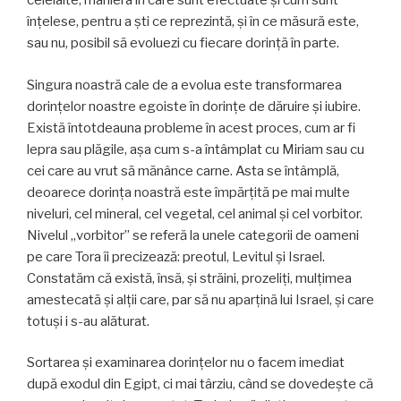
celelalte, maniera în care sunt efectuate și cum sunt
înțelese, pentru a ști ce reprezintă, și în ce măsură este,
sau nu, posibil să evoluezi cu fiecare dorinţă în parte.
Singura noastră cale de a evolua este transformarea
dorințelor noastre egoiste în dorințe de dăruire și iubire.
Există întotdeauna probleme în acest proces, cum ar fi
lepra sau plăgile, așa cum s-a întâmplat cu Miriam sau cu
cei care au vrut să mănânce carne. Asta se întâmplă,
deoarece dorința noastră este împărțită pe mai multe
niveluri, cel mineral, cel vegetal, cel animal şi cel vorbitor.
Nivelul „vorbitor” se referă la unele categorii de oameni
pe care Tora îi precizează: preotul, Levitul și Israel.
Constatăm că există, însă, și străini, prozeliți, mulțimea
amestecată și alții care, par să nu aparțină lui Israel, şi care
totuși i s-au alăturat.
Sortarea și examinarea dorinţelor nu o facem imediat
după exodul din Egipt, ci mai târziu, când se dovedește că