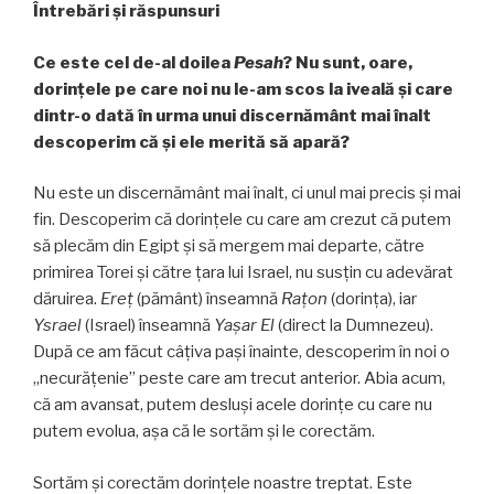
Întrebări şi răspunsuri
Ce este cel de-al doilea
Pesah
? Nu sunt, oare,
dorințele pe care noi nu le-am scos la iveală şi care
dintr-o dată în urma unui discernământ mai înalt
descoperim că și ele merită să apară?
Nu este un discernământ mai înalt, ci unul mai precis și mai
fin. Descoperim că dorințele cu care am crezut că putem
să plecăm din Egipt și să mergem mai departe, către
primirea Torei și către țara lui Israel, nu susțin cu adevărat
dăruirea.
Ereț
(pământ) înseamnă
Rațon
(dorința), iar
Ysrael
(Israel) înseamnă
Yașar El
(direct la Dumnezeu).
După ce am făcut câțiva pași înainte, descoperim în noi o
„necurăţenie” peste care am trecut anterior. Abia acum,
că am avansat, putem desluşi acele dorințe cu care nu
putem evolua, aşa că le sortăm și le corectăm.
Sortăm și corectăm dorințele noastre treptat. Este