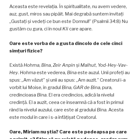
Aceasta este revelația. În spiritualitate, nu avem vedere,
auz, gust, miros sau pipăit. Mai degrabă suntem invitați
„Gustaţi şi vedeţi ce bun este Domnul!” (Psalmii 34:8) Nu
gustăm cu gura, ci în noul
Kli
care apare.
Oare este vorba de a gusta dincolo de cele cinci
simțuri fizice?
Există
Hohma
,
Bina
,
Zeir Anpin
și
Malhut
,
Yod-Hey-Vav-
Hey
.
Hohma
este vederea,
Bina
este auzul. Unii profeți au
spus: „Am văzut” și unii au spus: „Am auzit.” Creatorul i-a
vorbit lui Moise, în gradul
Bina
,
GAR
de
Bina
, pura,
credincioasa
Bina
. El era credincios, adică la nivelul
credință. El a auzit, ceea ce înseamnă că a fost în primul
rând la nivelul auzului, care este al gradului
Bina
. Acesta
este modul în care i s-a înfăţişat Creatorul.
Oare, Miriam nu știa? Care este pedeapsa pe care