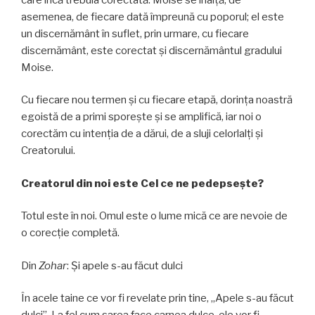
asemenea, de fiecare dată împreună cu poporul; el este
un discernământ în suflet, prin urmare, cu fiecare
discernământ, este corectat și discernământul gradului
Moise.
Cu fiecare nou termen și cu fiecare etapă, dorința noastră
egoistă de a primi sporeşte și se amplifică, iar noi o
corectăm cu intenția de a dărui, de a sluji celorlalţi și
Creatorului.
Creatorul din noi este Cel ce ne pedepsește?
Totul este în noi. Omul este o lume mică ce are nevoie de
o corecţie completă.
Din
Zohar
: Şi apele s-au făcut dulci
În acele taine ce vor fi revelate prin tine, „Apele s-au făcut