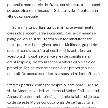
poporul în momentele de război, dar şi pentru a suna când
se aduc ofrande, la începutul Şabatului, de sărbători, și în
alte ocazii speciale.
Spre sfîrșitul porțiunii au loc mai multe evenimente
care indică accentuarea egoismului. Cei răi din neam se
plâng de Moise și de Creator și un foc mistuitor este
trimis peste ei, la marginea taberei. Mulţimea, grupul de
prozeliți care s-au alăturat copiilor lui Israel la ieșirea
acestora din Egipt, se plânge şi ea de condiţiile ei și,
drept răspuns, Creatorul acoperă tabăra cu o ploaie de
prepelițe. Toţi cei care se aruncă după prepelițe sunt
omorâţi. De aceea acelui loc i s-a spus „cimitirul poftelor”.
Sfârșitul porțiunii vorbește despre Miriam, sora lui Moise
și a lui Aaron, clevetind pe seama lui Moise. Ea îi spune lui
Aaron: „Creatorul mi s-a înfăţişat şi mie, la fel ca şi ţie, aşa
că de ce este Moise conducătorul? De ce îl ascultăm