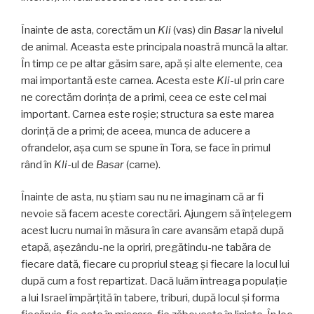
Înainte de asta, corectăm un
Kli
(vas) din
Basar
la nivelul
de animal. Aceasta este principala noastră muncă la altar.
În timp ce pe altar găsim sare, apă și alte elemente, cea
mai importantă este carnea. Acesta este
Kli
-ul prin care
ne corectăm dorința de a primi, ceea ce este cel mai
important. Carnea este roșie; structura sa este marea
dorință de a primi; de aceea, munca de aducere a
ofrandelor, așa cum se spune în Tora, se face în primul
rând în
Kli
-ul de
Basar
(carne).
Înainte de asta, nu știam sau nu ne imaginam că ar fi
nevoie să facem aceste corectări. Ajungem să înțelegem
acest lucru numai în măsura în care avansăm etapă după
etapă, aşezându-ne la opriri, pregătindu-ne tabăra de
fiecare dată, fiecare cu propriul steag și fiecare la locul lui
după cum a fost repartizat. Dacă luăm întreaga populație
a lui Israel împărțită în tabere, triburi, după locul și forma