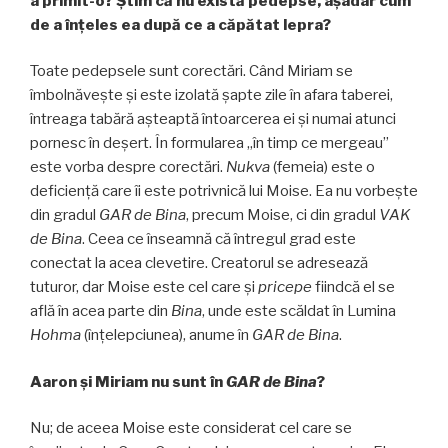
a primit-o? Știm că nu există pedepse, așadar cum
de a înțeles ea după ce a căpătat lepra?
Toate pedepsele sunt corectări. Când Miriam se
îmbolnăvește și este izolată șapte zile în afara taberei,
întreaga tabără așteaptă întoarcerea ei și numai atunci
pornesc în deșert. În formularea „în timp ce mergeau”
este vorba despre corectări.
Nukva
(femeia) este o
deficiență care îi este potrivnică lui Moise. Ea nu vorbește
din gradul
GAR
de
Bina
, precum Moise, ci din gradul
VAK
de
Bina
. Ceea ce înseamnă că întregul grad este
conectat la acea clevetire. Creatorul se adresează
tuturor, dar Moise este cel care şi
pricepe
fiindcă el se
află în acea parte din
Bina
, unde este scăldat în Lumina
Hohma
(înțelepciunea), anume în
GAR de
Bina
.
Aaron și Miriam nu sunt în
GAR
de
Bina
?
Nu; de aceea Moise este considerat cel care se