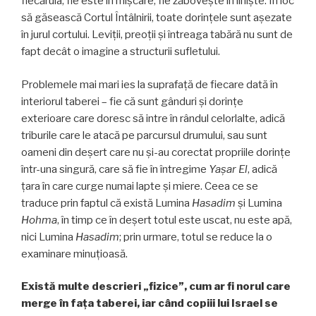
fiecăruia, fie este în mişcare, fie zăboveşte în linişte. În loc
să găsească Cortul Întâlnirii, toate dorințele sunt aşezate
în jurul cortului. Leviții, preoții și întreaga tabără nu sunt de
fapt decât o imagine a structurii sufletului.
Problemele mai mari ies la suprafaţă de fiecare dată în
interiorul taberei – fie că sunt gânduri și dorințe
exterioare care doresc să intre în rândul celorlalte, adică
triburile care le atacă pe parcursul drumului, sau sunt
oameni din deșert care nu şi-au corectat propriile dorințe
într-una singură, care să fie în întregime
Yașar El
, adică
țara în care curge numai lapte și miere. Ceea ce se
traduce prin faptul că există Lumina
Hasadim
și Lumina
Hohma
, în timp ce în deșert totul este uscat, nu este apă,
nici Lumina
Hasadim
; prin urmare, totul se reduce la o
examinare minuţioasă.
Există multe descrieri „fizice”, cum ar fi norul care
merge în fața taberei, iar când copiii lui Israel se