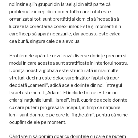
noi înșine și în grupuri din Israel și din altă parte că
problemele încep din momentul în care totul este
organizat și toți sunt pregătiţi și dornici să înceapă să
lucreze la corectarea conexiunilor. Este şi momentul în
care încep să apară necazurile, dar aceasta este calea
cea bună, singura cale de a evolua.
Problemele apărute revelează diverse dorințe precum și
modul în care acestea sunt stratificate în interiorul nostru.
Dorința noastră globală este structurată în mai multe
straturi, deci nu este deloc surprinzător faptul că apar
deodată „oamenii”, adică acele dorințe din noi. Întregul
Israel este numit „Adam”. El include tot ce este în noi,
chiar și națiunile lumii. „Israel”, însă, cuprinde acele dorințe
cu care putem progresa la început, în timp ce națiunile
lumii sunt dorinţele pe care le „înghețăm”, pentru că nu ne
ocupăm de ele pe moment.
Când vrem să pornim doar cu dorințele cu care ne putem