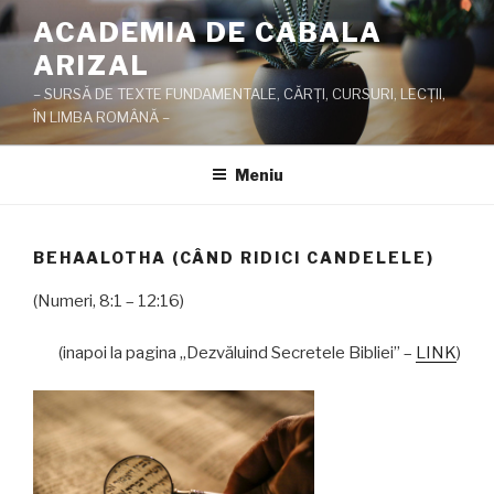
Sari
ACADEMIA DE CABALA
la
ARIZAL
conținut
– SURSĂ DE TEXTE FUNDAMENTALE, CĂRŢI, CURSURI, LECŢII,
ÎN LIMBA ROMÂNĂ –
Meniu
BEHAALOTHA (CÂND RIDICI CANDELELE)
(Numeri, 8:1 – 12:16)
(inapoi la pagina „Dezvăluind Secretele Bibliei” –
LINK
)