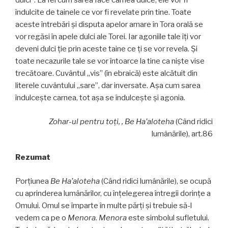
dulci”. La fel cum sarea face carnea dulce, ele vor fi
îndulcite de tainele ce vor fi revelate prin tine. Toate
aceste întrebări și disputa apelor amare în Tora orală se
vor regăsi în apele dulci ale Torei. Iar agoniile tale îţi vor
deveni dulci ţie prin aceste taine ce ţi se vor revela. Și
toate necazurile tale se vor întoarce la tine ca niște vise
trecătoare. Cuvântul „vis” (în ebraică) este alcătuit din
literele cuvântului „sare”, dar inversate. Aşa cum sarea
îndulceşte carnea, tot aşa se îndulceşte şi agonia.
Zohar-ul pentru toți, , Be Ha’aloteha
(Când ridici
lumânările), art.86
Rezumat
Porțiunea
Be Ha’aloteha
(Când ridici lumânările), se ocupă
cu aprinderea lumânărilor, cu înţelegerea întregii dorințe a
Omului. Omul se împarte în multe părți și trebuie să-l
vedem ca pe o
Menora
.
Menora
este simbolul sufletului.