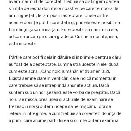
avem mai mult de corectat. Trebuie să distingem partea
sfințită de restul dorințelor noastre, pe care temporar le-
am „îngheţat”, le-am pus în aşteptare. Unele dintre
aceste dorințe pot fi corectate și, prin ele este posibil să
fim sfințiţi și să ne înălţăm. Este posibil să dăruim cu ele,
adică să urcăm pe scara gradelor. Cu unele dorințe, însă,
este imposibil.
Părțile care pot fi deja în dăruire și în primire pentru a dărui
au fost deja deşteptate. Lumina strălucește în ele, după
cum este scris: „Când ridici lumânările” (Numeri 8:2).
Există semne clare în verificări, care indică momentul în
care trebuie să se întreprindă anumite acțiuni. Dacă
suntem sub un nor, șezând, este vorba de pregătiri. Dacă
norul se mişcă, presiunea și acţiunile de examinare se
trezesc în noi și putem începe să ne mișcăm. Tora se
referă, în întregime, la cum trebuie să corectezi dorința de
a primi, care anume părți din ea și cum le putem examina.