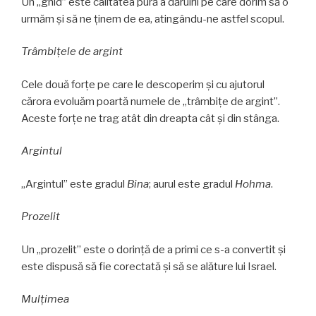
Un „ghid” este calitatea pură a dăruirii pe care dorim să o
urmăm și să ne ținem de ea, atingându-ne astfel scopul.
Trâmbiţele de argint
Cele două forțe pe care le descoperim și cu ajutorul
cărora evoluăm poartă numele de „trâmbițe de argint”.
Aceste forțe ne trag atât din dreapta cât și din stânga.
Argintul
„Argintul” este gradul
Bina
; aurul este gradul
Hohma
.
Prozelit
Un „prozelit” este o dorință de a primi ce s-a convertit și
este dispusă să fie corectată și să se alăture lui Israel.
Mulţimea