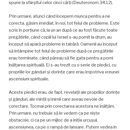
spune la sfârșitul celor cinci cărţi (Deuteronom 34:12).
Prin urmare, atunci când începem munca pentru a ne
corecta, găsim imediat, în noi, tot felul de probleme. Este
scris în porțiune că, la un an după ce au fost făcute toate
pregătirile, când copiii lui Israel s-au pornit la drum, au
început să apară probleme în tabără. Oamenii au început
să întâmpine tot felul de probleme după ce pregătirile
erau terminate, când păreau să fie gata pentru a porni
înălţarea spirituală. Ei s-au trezit cu o serie de piedici, cu
propriile lor gânduri și dorințe care erau împotriva vreunei
ascensiuni spirituale.
Aceste piedici erau, de fapt, revelații ale propriilor dorințe
și gânduri, ale minții și inimii care aveau nevoie de
corectare. Tocmai prin corectarea acestora ne înălţăm.
Prin urmare, nu trebuie să le vedem ca pe nişte
obstacole, ci ca pe un mijloc de a iniţia urcuşul,
ascensiunea, ca pe o rampă de lansare. Putem vedea în