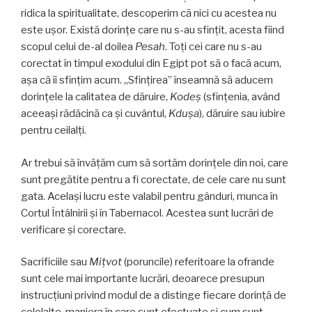
ridica la spiritualitate, descoperim că nici cu acestea nu
este ușor. Există dorințe care nu s-au sfințit, acesta fiind
scopul celui de-al doilea
Pesah
. Toți cei care nu s-au
corectat în timpul exodului din Egipt pot să o facă acum,
așa că îi sfințim acum. „Sfințirea” înseamnă să aducem
dorințele la calitatea de dăruire,
Kodeș
(sfințenia, având
aceeași rădăcină ca și cuvântul,
Kdușa
), dăruire sau iubire
pentru ceilalţi.
Ar trebui să învățăm cum să sortăm dorințele din noi, care
sunt pregătite pentru a fi corectate, de cele care nu sunt
gata. Același lucru este valabil pentru gânduri, munca în
Cortul Întâlnirii și în Tabernacol. Acestea sunt lucrări de
verificare și corectare.
Sacrificiile sau
Mițvot
(poruncile) referitoare la ofrande
sunt cele mai importante lucrări, deoarece presupun
instrucțiuni privind modul de a distinge fiecare dorință de