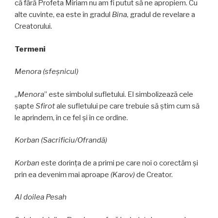
că fără Profeta Miriam nu am fi putut să ne apropiem. Cu
alte cuvinte, ea este în gradul
Bina
, gradul de revelare a
Creatorului.
Termeni
Menora (sfeşnicul)
„
Menora
” este simbolul sufletului. El simbolizează cele
șapte
Sfirot
ale sufletului pe care trebuie să știm cum să
le aprindem, în ce fel și în ce ordine.
Korban (Sacrificiu/Ofrandă)
Korban
este dorința de a primi pe care noi o corectăm și
prin ea devenim mai aproape
(Karov)
de Creator.
Al doilea Pesah