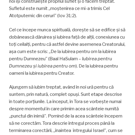
noi îşi construiește propriul suflet și o facem treptat.
Sufletul este numit „moştenirea ce mi-a trimis Cel
Atotputernic din ceruri” (Iov 31:2).
Cel ce începe munca spirituală, dorește să se edifice și să
dobânească dăruirea și iubirea față de alţii, conexiunea cu
toţi ceilalţi, pentru că astfel devine asemenea Creatorului,
așa cum este scris: „De la iubirea pentru om la iubirea
pentru Dumnezeu” (Baal HaSulam –
Iubirea pentru
Dumnezeu și iubirea pentru om
). De la iubirea pentru
oameni la iubirea pentru Creator.
Ajungem să iubim treptat, având în noi ură pentru că
suntem, prin natură, complet opuși. Sunt etape descrise
în toate porțiunile. La început, în Tora se vorbește numai
despre momentul în care primim acea scânteie numită
„punctul din inimă”. Pornind de la acea scânteie începem
să ne corectăm. Tora descrie întregul proces până la
terminarea corectării, „înaintea întregului Israel”, cum se