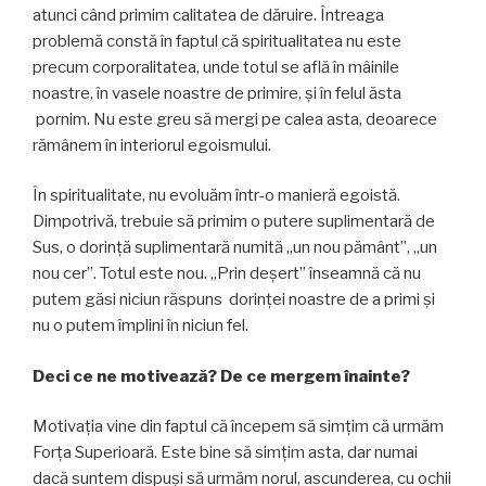
atunci când primim calitatea de dăruire. Întreaga
problemă constă în faptul că spiritualitatea nu este
precum corporalitatea, unde totul se află în mâinile
noastre, în vasele noastre de primire, și în felul ăsta
pornim. Nu este greu să mergi pe calea asta, deoarece
rămânem în interiorul egoismului.
În spiritualitate, nu evoluăm într-o manieră egoistă.
Dimpotrivă, trebuie să primim o putere suplimentară de
Sus, o dorință suplimentară numită „un nou pământ”, „un
nou cer”. Totul este nou. „Prin deșert” înseamnă că nu
putem găsi niciun răspuns dorinţei noastre de a primi și
nu o putem împlini în niciun fel.
Deci ce ne motivează? De ce mergem înainte?
Motivația vine din faptul că începem să simțim că urmăm
Forța Superioară. Este bine să simţim asta, dar numai
dacă suntem dispuși să urmăm norul, ascunderea, cu ochii