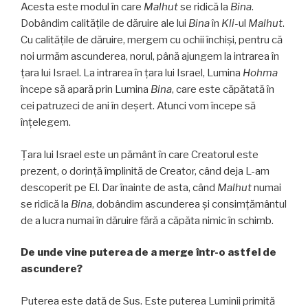
Acesta este modul în care
Malhut
se ridică la
Bina
.
Dobândim calitățile de dăruire ale lui
Bina
în
Kli-
ul
Malhut
.
Cu calitățile de dăruire, mergem cu ochii închiși, pentru că
noi urmăm ascunderea, norul, până ajungem la intrarea în
țara lui Israel. La intrarea în țara lui Israel, Lumina
Hohma
începe să apară prin Lumina
Bina
, care este căpătată în
cei patruzeci de ani în deșert. Atunci vom începe să
înţelegem.
Țara lui Israel este un pământ în care Creatorul este
prezent, o dorință împlinită de Creator, când deja L-am
descoperit pe El. Dar înainte de asta, când
Malhut
numai
se ridică la
Bina
, dobândim ascunderea și consimțământul
de a lucra numai în dăruire fără a căpăta nimic în schimb.
De unde vine puterea de a merge într-o astfel de
ascundere?
Puterea este dată de Sus. Este puterea Luminii primită