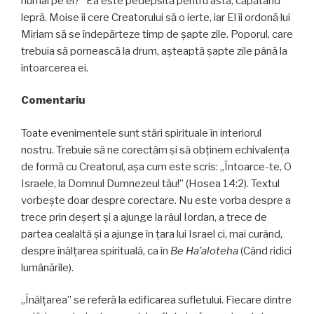
numai pe el?” Ea este pedepsită pentru asta, căpătând
lepră. Moise îi cere Creatorului să o ierte, iar El îi ordonă lui
Miriam să se îndepărteze timp de șapte zile. Poporul, care
trebuia să pornească la drum, așteaptă șapte zile până la
întoarcerea ei.
Comentariu
Toate evenimentele sunt stări spirituale în interiorul
nostru. Trebuie să ne corectăm și să obținem echivalența
de formă cu Creatorul, așa cum este scris: „Întoarce-te, O
Israele, la Domnul Dumnezeul tău!” (Hosea 14:2). Textul
vorbește doar despre corectare. Nu este vorba despre a
trece prin deșert și a ajunge la râul Iordan, a trece de
partea cealaltă și a ajunge în țara lui Israel ci, mai curând,
despre înălţarea spirituală, ca în
Be Ha’aloteha
(Când ridici
lumânările).
„Înălţarea” se referă la edificarea sufletului. Fiecare dintre