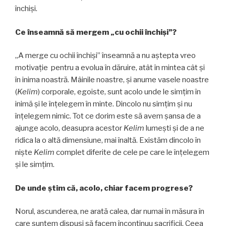
închiși.
Ce înseamnă să mergem „cu ochii închiși”?
„A merge cu ochii închiși” înseamnă a nu aştepta vreo
motivaţie pentru a evolua în dăruire, atât în mintea cât şi
în inima noastră. Mâinile noastre, și anume vasele noastre
(
Kelim
) corporale, egoiste, sunt acolo unde le simțim în
inimă și le înțelegem în minte. Dincolo nu simțim şi nu
înțelegem nimic. Tot ce dorim este să avem șansa de a
ajunge acolo, deasupra acestor
Kelim
lumești și de a ne
ridica la o altă dimensiune, mai înaltă. Existăm dincolo în
nişte
Kelim
complet diferite de cele pe care le înțelegem
și le simțim.
De unde știm că, acolo, chiar facem progrese?
Norul, ascunderea, ne arată calea, dar numai în măsura în
care suntem dispuși să facem încontinuu sacrificii. Ceea