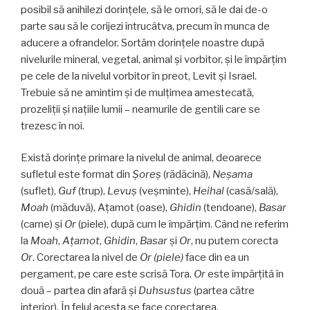
posibil să anihilezi dorințele, să le omori, să le dai de-o
parte sau să le corijezi întrucâtva, precum în munca de
aducere a ofrandelor. Sortăm dorințele noastre după
nivelurile mineral, vegetal, animal și vorbitor, și le împărțim
pe cele de la nivelul vorbitor în preot, Levit și Israel.
Trebuie să ne amintim şi de mulțimea amestecată,
prozeliții și națiile lumii – neamurile de gentili care se
trezesc în noi.
Există dorințe primare la nivelul de animal, deoarece
sufletul este format din
Șoreș
(rădăcină),
Neșama
(suflet),
Guf
(trup),
Levuș
(veşminte),
Heihal
(casă/sală),
Moah
(măduvă), Ațamot (oase),
Ghidin
(tendoane),
Basar
(carne) și
Or
(piele), după cum le împărțim. Când ne referim
la
Moah
,
Ațamot
,
Ghidin
,
Basar
și
Or
, nu putem corecta
Or
. Corectarea la nivel de
Or (piele)
face din ea un
pergament, pe care este scrisă Tora.
Or
este împărțită în
două – partea din afară și
Duhsustus
(partea către
interior). În felul acesta se face corectarea.