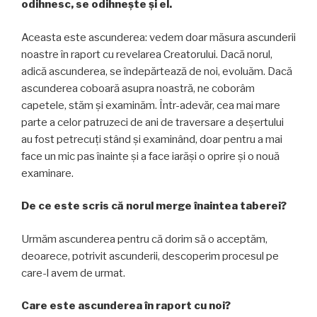
odihnesc, se odihnește și el.
Aceasta este ascunderea: vedem doar măsura ascunderii
noastre în raport cu revelarea Creatorului. Dacă norul,
adică ascunderea, se îndepărtează de noi, evoluăm. Dacă
ascunderea coboară asupra noastră, ne coborâm
capetele, stăm și examinăm. Într-adevăr, cea mai mare
parte a celor patruzeci de ani de traversare a deşertului
au fost petrecuți stând şi examinând, doar pentru a mai
face un mic pas înainte și a face iarăşi o oprire şi o nouă
examinare.
De ce este scris că norul merge înaintea taberei?
Urmăm ascunderea pentru că dorim să o acceptăm,
deoarece, potrivit ascunderii, descoperim procesul pe
care-l avem de urmat.
Care este ascunderea în raport cu noi?