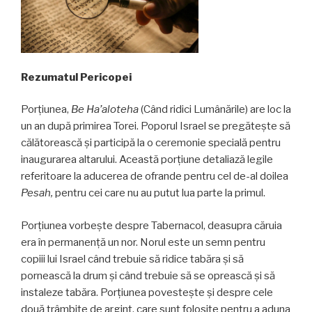
Rezumatul Pericopei
Porțiunea,
Be Ha’aloteha
(Când ridici Lumânările) are loc la
un an după primirea Torei. Poporul Israel se pregătește să
călătorească și participă la o ceremonie specială pentru
inaugurarea altarului. Această porțiune detaliază legile
referitoare la aducerea de ofrande pentru cel de-al doilea
Pesah,
pentru cei care nu au putut lua parte la primul.
Porțiunea vorbește despre Tabernacol, deasupra căruia
era în permanenţă un nor. Norul este un semn pentru
copiii lui Israel când trebuie să ridice tabăra și să
pornească la drum și când trebuie să se oprească şi să
instaleze tabăra. Porțiunea povestește și despre cele
două trâmbițe de argint, care sunt folosite pentru a aduna