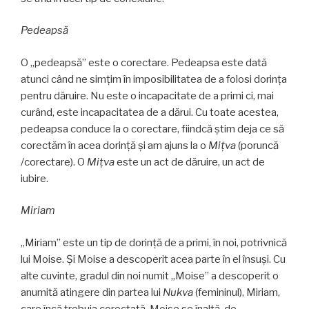
Pedeapsă
O „pedeapsă” este o corectare. Pedeapsa este dată
atunci când ne simțim în imposibilitatea de a folosi dorința
pentru dăruire. Nu este o incapacitate de a primi ci, mai
curând, este incapacitatea de a dărui. Cu toate acestea,
pedeapsa conduce la o corectare, fiindcă ştim deja ce să
corectăm în acea dorință și am ajuns la o
Mițva
(poruncă
/corectare). O
Mițva
este un act de dăruire, un act de
iubire.
Miriam
„Miriam” este un tip de dorință de a primi, în noi, potrivnică
lui Moise. Și Moise a descoperit acea parte în el însuși. Cu
alte cuvinte, gradul din noi numit „Moise” a descoperit o
anumită atingere din partea lui
Nukva
(femininul), Miriam,
care încă trebuia corectată. Moise se înalţă, de