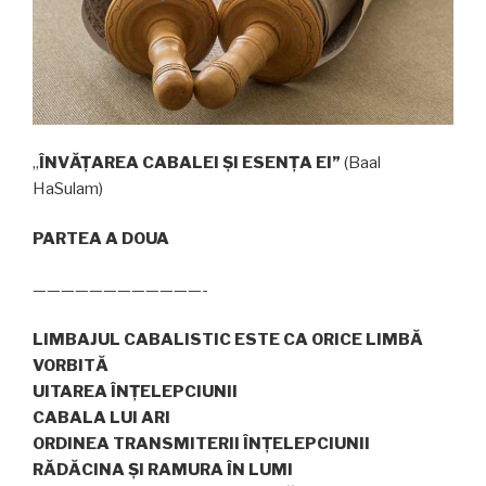
„
ÎNVĂ
Ț
AREA CABALEI ŞI ESEN
Ț
A EI”
(Baal
HaSulam)
PARTEA A DOUA
————————————-
LIMBAJUL CABALISTIC ESTE CA ORICE LIMB
Ă
VORBIT
Ă
UITAREA
ÎNȚ
ELEPCIUNII
CABALA LUI
ARI
ORDINEA TRANSMITERII ÎNȚELEPCIUNII
R
Ă
D
Ă
CINA
Ş
I RAMURA
Î
N LUMI