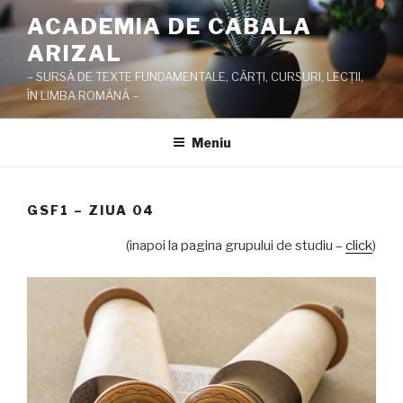
Sari
ACADEMIA DE CABALA
la
ARIZAL
conținut
– SURSĂ DE TEXTE FUNDAMENTALE, CĂRŢI, CURSURI, LECŢII,
ÎN LIMBA ROMÂNĂ –
Meniu
GSF1 – ZIUA 04
(inapoi la pagina grupului de studiu –
click
)