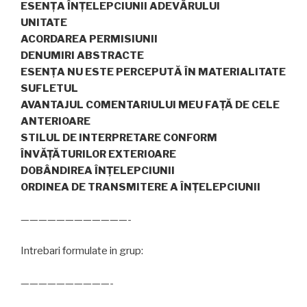
ESEN
Ţ
A
ÎNŢ
ELEPCIUNII ADEV
Ă
RULUI
UNITATE
ACORDAREA PERMISIUNII
DENUMIRI ABSTRACTE
ESEN
Ţ
A NU ESTE PERCEPUT
Ă
Î
N MATERIALITATE
SUFLETUL
AVANTAJUL COMENTARIULUI MEU FA
Ţ
Ă
DE CELE
ANTERIOARE
STILUL DE INTERPRETARE CONFORM
Î
NV
Ă
Ţ
Ă
TURILOR
EXTERIOARE
DOB
Â
NDIREA ÎNŢELEPCIUNII
ORDINEA DE TRANSMITERE A
ÎNŢ
ELEPCIUNII
————————————-
Intrebari formulate in grup:
——————————-