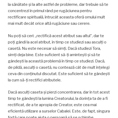
la sănătate și la alte astfel de probleme, dar trebuie să te
concentrezi în primul rând pe rugăciunea pentru
rectificare spirituală, întrucât aceasta oferă omului mult
mai mult decât orice altă rugăciune sau cerere.
Nu poți să ceri: „rectifică acest atribut sau altul”, dar te
poţi gândi la acel atribut, în timp ce studiezi sau asculți o
casetă. Nu este necesar să simți. Dacă studiezi Tora,
simți deja bine. Este suficient să-ţi aminteşti și să te
gândeşti la această problemă în timp ce studiezi. Dacă,
de pildă, asculţi o casetă, nu contează cât de mult înțelegi
ceva din conținutul discutat. Este suficient să te gândeşti
la cum să-ţi rectifici atributele.
Dacă asculţi caseta și pierzi concentrarea, dar în tot acest
timp te gândeşti la lumina Creatorului, la dorința ta de a fi
rectificat, de a te apropia de Creator, este cea mai
eficientă utilizare a surselor Cabalei. Este, de fapt, singura
forță care poate ajuta o persoană să se schimbe.