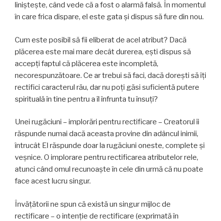
liniștește, când vede că a fost o alarmă falsă. În momentul
în care frica dispare, el este gata și dispus să fure din nou.
Cum este posibil să fii eliberat de acel atribut? Dacă
plăcerea este mai mare decât durerea, eşti dispus să
accepţi faptul că plăcerea este incompletă,
necorespunzătoare. Ce ar trebui să faci, dacă doreşti să îţi
rectifici caracterul rău, dar nu poţi găsi suficientă putere
spirituală în tine pentru a îl înfrunta tu însuţi?
Unei rugăciuni – implorări pentru rectificare – Creatorul îi
răspunde numai dacă aceasta provine din adâncul inimii,
întrucât El răspunde doar la rugăciuni oneste, complete și
veșnice. O implorare pentru rectificarea atributelor rele,
atunci când omul recunoaște în cele din urmă că nu poate
face acest lucru singur.
Învăţătorii ne spun că există un singur mijloc de
rectificare – o intenţie de rectificare (exprimată în