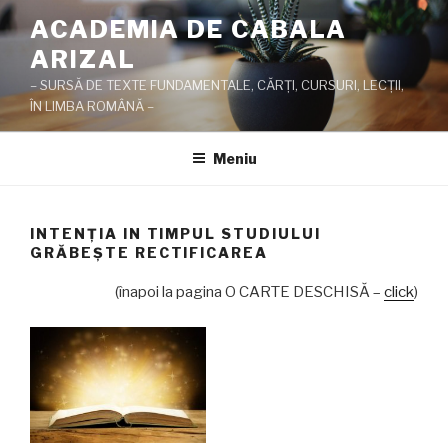
Sari
ACADEMIA DE CABALA
la
ARIZAL
conținut
– SURSĂ DE TEXTE FUNDAMENTALE, CĂRŢI, CURSURI, LECŢII,
ÎN LIMBA ROMÂNĂ –
Meniu
INTENŢIA IN TIMPUL STUDIULUI
GRĂBEŞTE RECTIFICAREA
(înapoi la pagina O CARTE DESCHISĂ –
click
)