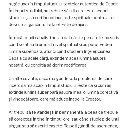
rugăciune) în timpul studiului textelor autentice de Cabala.
În timpul studiului, nu trebuie să uiţi care este scopul
studiului și să ceri încontinuu forțe spirituale pentru a te
descurca, gândintu-te la el. Este de ajuns.
Întrucât marii cabaliști ne-au dat cărțile pe care le-au scris
când se aflau la un înalt nivel spiritual și au putut vedea
lumina superioară, atunci când studiem Înțelepciunea
Cabala cu acele cărți, extindem acea lumină asupra
noastră, cu condiția să dorim rectificarea.
Cu alte cuvinte, dacă mă gândesc la problema de care
încerc să mă scap în timpul studiului, este ca și cum aș
extinde lumina superioară asupra mea, o lumină corectivă
și vindecătoare, care mă aduce înapoi la Creator.
Ar trebui să te gândești în permanență la ceea ce trebuie
să corectezi în tine, în timpul orei sau când studiezi de unul
singur, sau să asculți casete. Te poţi gândi, de asemenea,