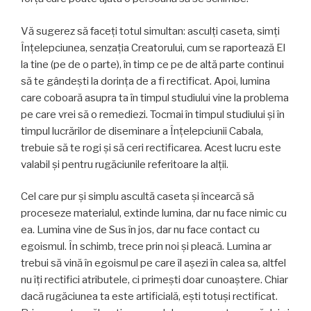
Vă sugerez să faceți totul simultan: asculți caseta, simți
Înțelepciunea, senzația Creatorului, cum se raportează El
la tine (pe de o parte), în timp ce pe de altă parte continui
să te gândeşti la dorința de a fi rectificat. Apoi, lumina
care coboară asupra ta în timpul studiului vine la problema
pe care vrei să o remediezi. Tocmai în timpul studiului și în
timpul lucrărilor de diseminare a Înțelepciunii Cabala,
trebuie să te rogi și să ceri rectificarea. Acest lucru este
valabil și pentru rugăciunile referitoare la alții.
Cel care pur și simplu ascultă caseta și încearcă să
proceseze materialul, extinde lumina, dar nu face nimic cu
ea. Lumina vine de Sus în jos, dar nu face contact cu
egoismul. În schimb, trece prin noi și pleacă. Lumina ar
trebui să vină în egoismul pe care îl așezi în calea sa, altfel
nu îţi rectifici atributele, ci primeşti doar cunoaștere. Chiar
dacă rugăciunea ta este artificială, eşti totuşi rectificat.