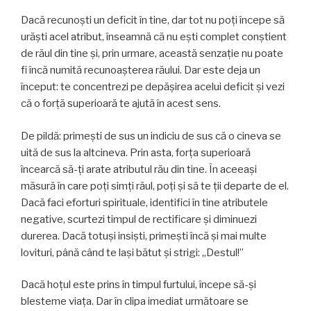
Dacă recunoști un deficit în tine, dar tot nu poţi începe să
urăşti acel atribut, înseamnă că nu eşti complet conștient
de răul din tine și, prin urmare, această senzație nu poate
fi încă numită recunoașterea răului. Dar este deja un
început: te concentrezi pe depășirea acelui deficit și vezi
că o forță superioară te ajută în acest sens.
De pildă: primești de sus un indiciu de sus că o cineva se
uită de sus la altcineva. Prin asta, forța superioară
încearcă să-ţi arate atributul rău din tine. În aceeași
măsură în care poţi simţi răul, poţi şi să te ţii departe de el.
Dacă faci eforturi spirituale, identifici în tine atributele
negative, scurtezi timpul de rectificare și diminuezi
durerea. Dacă totuşi insişti, primești încă şi mai multe
lovituri, până când te laşi bătut și strigi: „Destul!”
Dacă hoțul este prins în timpul furtului, începe să-și
blesteme viața. Dar în clipa imediat următoare se