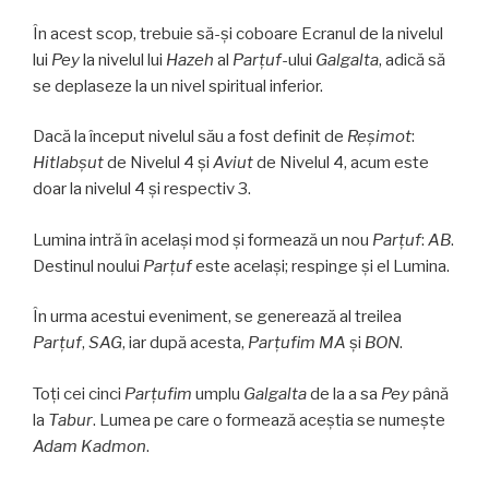
În acest scop, trebuie să-și coboare Ecranul de la nivelul
lui
Pey
la nivelul lui
Hazeh
al
Parţuf
-ului
Galgalta
, adică să
se deplaseze la un nivel spiritual inferior.
Dacă la început nivelul său a fost definit de
Reşimot
:
Hitlabşut
de Nivelul 4 și
Aviut
de Nivelul 4, acum este
doar la nivelul 4 și respectiv 3.
Lumina intră în același mod și formează un nou
Parţuf
:
AB
.
Destinul noului
Parţuf
este același; respinge şi el Lumina.
În urma acestui eveniment, se generează al treilea
Parţuf
,
SAG
, iar după acesta,
Parţufim
MA
și
BON
.
Toți cei cinci
Parţufim
umplu
Galgalta
de la a sa
Pey
până
la
Tabur
. Lumea pe care o formează aceştia se numește
Adam Kadmon
.