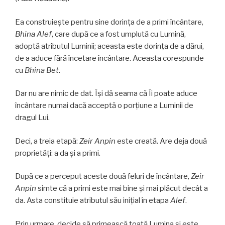
Ea construiește pentru sine dorința de a primi încântare,
Bhina Alef
, care după ce a fost umplută cu Lumină,
adoptă atributul Luminii; aceasta este dorința de a dărui,
de a aduce fără încetare încântare. Aceasta corespunde
cu
Bhina Bet
.
Dar nu are nimic de dat. Își dă seama că Îi poate aduce
încântare numai dacă acceptă o porțiune a Luminii de
dragul Lui.
Deci, a treia etapă:
Zeir Anpin
este creată. Are deja două
proprietăți: a da și a primi.
După ce a perceput aceste două feluri de încântare,
Zeir
Anpin
simte că a primi este mai bine și mai plăcut decât a
da. Asta constituie atributul său inițial în etapa
Alef
.
Prin urmare, decide să primească toată Lumina și este