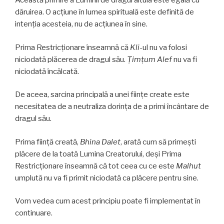
Această primire a Luminii de dragul altuia este egală cu
dăruirea. O acțiune în lumea spirituală este definită de
intenția acesteia, nu de acțiunea în sine.
Prima Restricționare înseamnă că
Kli
-ul nu va folosi
niciodată plăcerea de dragul său.
Ţimţum Alef
nu va fi
niciodată încălcată.
De aceea, sarcina principală a unei ființe create este
necesitatea de a neutraliza dorința de a primi încântare de
dragul său.
Prima ființă creată,
Bhina Dalet
, arată cum să primești
plăcere de la toată Lumina Creatorului, deși Prima
Restricționare înseamnă că tot ceea cu ce este
Malhut
umplută nu va fi primit niciodată ca plăcere pentru sine.
Vom vedea cum acest principiu poate fi implementat în
continuare.