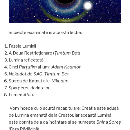
Subiecte examinate în această lecție:
Fazele Luminii
A Doua Restricționare (
Ţimţum Bet
)
Lumina reflectată
Cinci
Parţufim
ai lumii
Adam Kadmon
Nekudot de SAG
,
Ţimţum Bet
Starea de Katnut a lui
Nikudim
Spargerea dorințelor
Lumea
Aţilut
Vom începe cu o scurtă recapitulare: Creația este adusă
de Lumina emanată de la Creator, iar această Lumină
este dorința de a da încântare și se numește
Bhina Şoreş
(Faza Rădăcină).