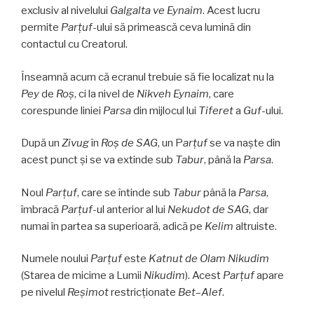
exclusiv al nivelului
Galgalta ve Eynaim
. Acest lucru
permite
Parţuf
-ului să primească ceva lumină din
contactul cu Creatorul.
Înseamnă acum că ecranul trebuie să fie localizat nu la
Pey
de
Roş
, ci la nivel de
Nikveh Eynaim
, care
corespunde liniei
Parsa
din mijlocul lui
Tiferet
a
Guf
-ului.
După un
Zivug
în
Roş de SAG
, un P
arţuf
se va naşte din
acest punct și se va extinde sub
Tabur
, până la
Parsa
.
Noul
Parţuf
, care se întinde sub
Tabur
până la
Parsa
,
îmbracă
Parţuf
-ul anterior al lui
Nekudot de SAG
, dar
numai în partea sa superioară, adică pe
Kelim
altruiste.
Numele noului
Parţuf
este
Katnut de
Olam Nikudim
(Starea de micime a Lumii
Nikudim
). Acest
Parţuf
apare
pe nivelul
Reşimot
restricționate
Bet
–
Alef
.