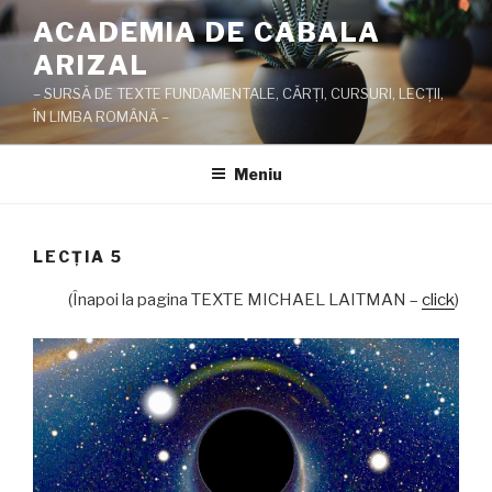
Sari
ACADEMIA DE CABALA
la
ARIZAL
conținut
– SURSĂ DE TEXTE FUNDAMENTALE, CĂRŢI, CURSURI, LECŢII,
ÎN LIMBA ROMÂNĂ –
Meniu
LECŢIA 5
(Înapoi la pagina TEXTE MICHAEL LAITMAN –
click
)