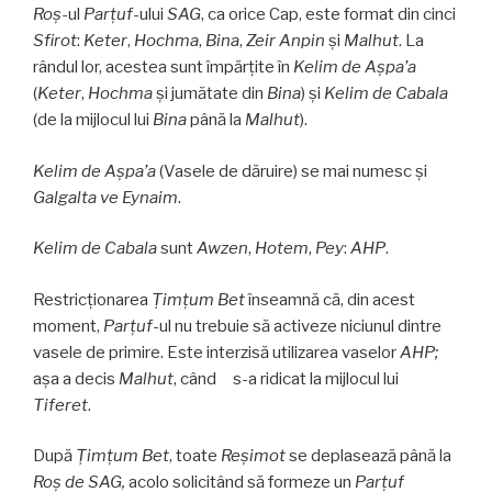
Roş
-ul
Parţuf
-ului
SAG
, ca orice Cap, este format din cinci
Sfirot
:
Keter
,
Hochma
,
Bina
,
Zeir Anpin
și
Malhut
. La
rândul lor, acestea sunt împărțite în
Kelim de Aşpa’a
(
Keter
,
Hochma
și jumătate din
Bina
) și
Kelim de Cabala
(de la mijlocul lui
Bina
până la
Malhut
).
Kelim de Aşpa’a
(Vasele de dăruire) se mai numesc și
Galgalta ve Eynaim
.
Kelim de Cabala
sunt
Awzen
,
Hotem
,
Pey
:
AHP
.
Restricționarea
Ţimţum Bet
înseamnă că, din acest
moment,
Parţuf
-ul nu trebuie să activeze niciunul dintre
vasele de primire. Este interzisă utilizarea vaselor
AHP;
așa a decis
Malhut
, când s-a ridicat la mijlocul lui
Tiferet
.
După
Ţimţum Bet
, toate
Reşimot
se deplasează până la
Roş de
SAG,
acolo solicitând să formeze un
Parţuf