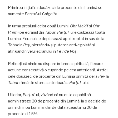
Primirea inițială a douăzeci de procente din Lumină se
numește
Parţuf­
-ul
Galgalta
.
În urma presiunii celor două Lumini,
Ohr Makif
și
Ohr
Pnimi
pe ecranul din
Tabur
,
Parţuf
-ul expulzează toată
Lumina. Ecranul se deplasează apoi treptat în sus de la
Tabur
la
Pey
, pierzându-și puterea anti-egoistă și
atingând nivelul ecranului în
Pey de Roş
.
Rețineți că nimic nu dispare în lumea spirituală, fiecare
acțiune consecutivă o cuprinde pe cea anterioară. Astfel,
cele douăzeci de procente din Lumina primită de la
Pey
la
Tabur
rămân în starea anterioară a
Parţuf
-ului.
Ulterior,
Parţuf
-ul, văzând că nu este capabil să
administreze 20 de procente din Lumină, ia o decizie de
primi din nou Lumina, dar de data aceasta nu 20 de
procente ci 15%.