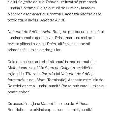
ale lui
Galgalta
de sub
Tabur
au refuzat să primească
Lumina
Hochma
. Ele se bucură de Lumina
Hasadim
,
plăcerea asemănării cu Creatorul. Această plăcere este,
totodată, la nivelul
Dalet de
Aviut
.
Nekudot de SAG
au
Aviut Bet
și se pot bucura de a dărui
Lumina numai la acest nivel. Prin urmare, nu mai pot
rezista plăcerii nivelului
Dalet
, altfel vor începe să
primească Lumina de dragul lor.
Cele de mai sus ar trebui să apară în mod normal, dar
Malhut
care se află în
Sium de
Galgalta
se ridică la
mijlocul lui
Tiferet
a
Parţuf
-ului
Nekudot de SAG
și
formează un nou
Sium
(Terminaţie). Aceasta este linia de
Restricționare a Luminii, numită
Parsa
, sub care Lumina nu
poate coborî.
Cu această acțiune
Malhut
face cea de-A Doua
Restricționare privind expansiunea Luminii, numită