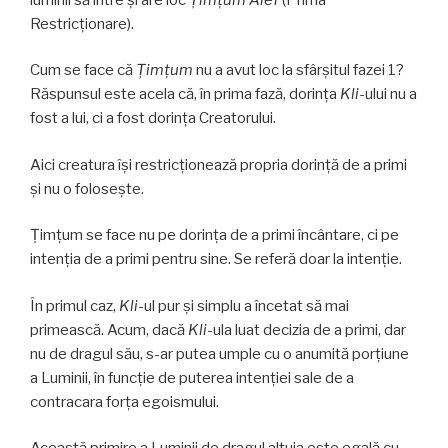
Restricționare).
Cum se face că
Ţimţum
nu a avut loc la sfârșitul fazei 1?
Răspunsul este acela că, în prima fază, dorința
Kli­
-ului nu a
fost a lui, ci a fost dorința Creatorului.
Aici creatura își restricționează propria dorință de a primi
și nu o folosește.
Ţimţum se face nu pe dorința de a primi încântare, ci pe
intenţia de a primi pentru sine. Se referă doar la intenție.
În primul caz,
Kli
-ul pur și simplu a încetat să mai
primească. Acum, dacă
Kli
-ula luat decizia de a primi, dar
nu de dragul său, s-ar putea umple cu o anumită porțiune
a Luminii, în funcție de puterea intenției sale de a
contracara forța egoismului.