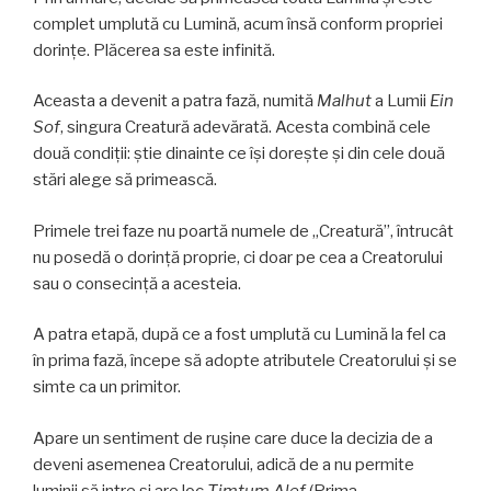
complet umplută cu Lumină, acum însă conform propriei
dorințe. Plăcerea sa este infinită.
Aceasta a devenit a patra fază, numită
Malhut
a Lumii
Ein
Sof
, singura Creatură adevărată. Acesta combină cele
două condiții: știe dinainte ce își dorește și din cele două
stări alege să primească.
Primele trei faze nu poartă numele de „Creatură”, întrucât
nu posedă o dorință proprie, ci doar pe cea a Creatorului
sau o consecință a acesteia.
A patra etapă, după ce a fost umplută cu Lumină la fel ca
în prima fază, începe să adopte atributele Creatorului și se
simte ca un primitor.
Apare un sentiment de rușine care duce la decizia de a
deveni asemenea Creatorului, adică de a nu permite
luminii să intre și are loc
Ţimţum Alef
(Prima