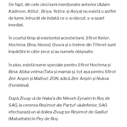
De fapt, din cele cinci lumi menționate anterior (
Adam
Kadmon
,
Aţilut
,
Briya
,
Yeţira
și
Asiya
) nu există o astfel
de lume, întrucât de îndată ce s-a născut, s-a spart
imediat.
În scurtul timp al existenței acestei lumi,
Sfirot
Keter
,
Hochma
,
Bina
,
Hesed
,
Gvura
și o treime din
Tiferet
sunt
împărțite în câte zece și au numele obișnuite.
În plus, există nume speciale pentru
Sfirot
Hochma
și
Bina
:
Abba veIma
(Tata și mama) și, tot aşa pentru
Sfirot
Zeir Anpin
și
Malhut
:
ZON
, adică
Zeir Anpin
și
Nukva
(Femininul).
După
Zivug
-ul
de Haka’a
din
Nikveh Eynaim
în
Roş de
SAG
, la cererea
Reşimot
ale
Parţuf
-uluiinferior,
SAG
efectuează un al doilea
Zivug
pe
Reşimot de
Gadlut
(Maturitate) în
Pey de Roş
.