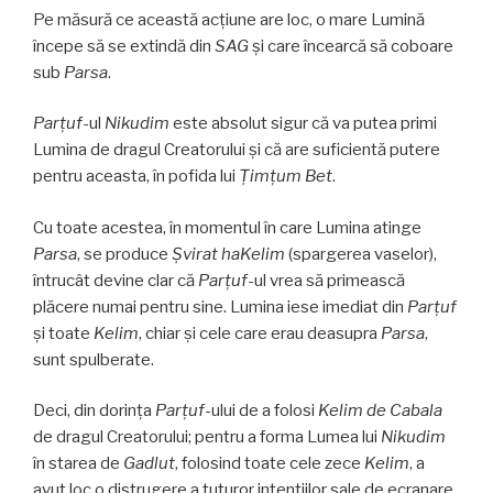
Pe măsură ce această acțiune are loc, o mare Lumină
începe să se extindă din
SAG
și care încearcă să coboare
sub
Parsa
.
Parţuf
-ul
Nikudim
este absolut sigur că va putea primi
Lumina de dragul Creatorului și că are suficientă putere
pentru aceasta, în pofida lui
Ţimţum Bet
.
Cu toate acestea, în momentul în care Lumina atinge
Parsa
, se produce
Şvirat haKelim
(spargerea vaselor),
întrucât devine clar că
Parţuf
-ul vrea să primească
plăcere numai pentru sine. Lumina iese imediat din
Parţuf
și toate
Kelim
, chiar și cele care erau deasupra
Parsa
,
sunt spulberate.
Deci, din dorința
Parţuf
-ului de a folosi
Kelim de Cabala
de dragul Creatorului; pentru a forma Lumea lui
Nikudim
în starea de
Gadlut
, folosind toate cele zece
Kelim
, a
avut loc o distrugere a tuturor intențiilor sale de ecranare.