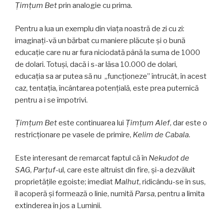
Ţimţum Bet
prin analogie cu prima.
Pentru a lua un exemplu din viața noastră de zi cu zi:
imaginați-vă un bărbat cu maniere plăcute și o bună
educație care nu ar fura niciodată până la suma de 1000
de dolari. Totuși, dacă i s-ar lăsa 10.000 de dolari,
educația sa ar putea să nu „funcționeze” întrucât, în acest
caz, tentația, încântarea potențială, este prea puternică
pentru a i se împotrivi.
Ţimţum Bet
este continuarea lui
Ţimţum Alef
, dar este o
restricţionare pe vasele de primire,
Kelim de Cabala
.
Este interesant de remarcat faptul că în
Nekudot de
SAG
,
Parţuf
-ul, care este altruist din fire, și-a dezvăluit
proprietățile egoiste; imediat
Malhut
, ridicându-se în sus,
îl acoperă și formează o linie, numită
Parsa
, pentru a limita
extinderea în jos a Luminii.