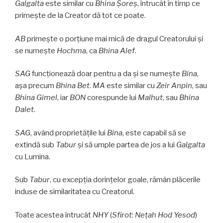
Galgalta
este similar cu
Bhina Şoreş
, întrucât în timp ce
primește de la Creator dă tot ce poate.
AB
primește o porțiune mai mică de dragul Creatorului și
se numește
Hochma
, ca
Bhina Alef
.
SAG
funcționează doar pentru a da și se numește
Bina
,
așa precum
Bhina Bet
.
MA
este similar cu
Zeir Anpin
, sau
Bhina
Gimel
, iar
BON
corespunde lui
Malhut
, sau
Bhina
Dalet
.
SAG
, având proprietățile lui
Bina
, este capabil să se
extindă sub
Tabur
și să umple partea de jos a lui
Galgalta
cu Lumina.
Sub
Tabur
, cu excepția dorințelor goale, rămân plăcerile
induse de similaritatea cu Creatorul.
Toate acestea întrucât
NHY
(
Sfirot
:
Neţah Hod Yesod
)