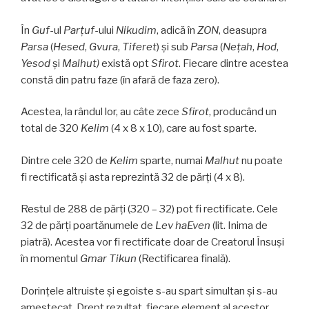
În
Guf
-ul
Parţuf
-ului
Nikudim
, adică în
ZON
, deasupra
Parsa
(
Hesed
,
Gvura
,
Tiferet
) și sub
Parsa
(
Neţah
,
Hod
,
Yesod
și
Malhut)
există opt
Sfirot
. Fiecare dintre acestea
constă din patru faze (în afară de faza zero).
Acestea, la rândul lor, au câte zece
Sfirot
, producând un
total de 320
Kelim
(4 x 8 x 10), care au fost sparte.
Dintre cele 320 de
Kelim
sparte, numai
Malhut
nu poate
fi rectificată și asta reprezintă 32 de părți (4 x 8).
Restul de 288 de părți (320 – 32) pot fi rectificate. Cele
32 de părți poartănumele de
Lev haEven
(lit. Inima de
piatră). Acestea vor fi rectificate doar de Creatorul Însuși
în momentul
Gmar Tikun
(Rectificarea finală).
Dorințele altruiste și egoiste s-au spart simultan și s-au
amestecat. Drept rezultat, fiecare element al acestor