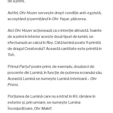
de a primi.
Astfel,
Ohr Hozer
servește drept condiție anti-egoistă,
acceptând și permițând în
Ohr Yaşar
, plăcerea.
Aici
Ohr Hozer
acționează ca o intenție altruistă. Înainte
de a primi în interior aceste două tipuri de lumini, se
efectuează un calcul în
Roş
. Câtă lumină poate fi primită
de dragul Creatorului? Această cantitate este primită în
Toh
.
Primul
Parţuf
poate primi, de exemplu, douăzeci de
procente din Lumină, în funcție de puterea ecranului său.
Această Lumină se numește Lumină Interioară –
Ohr
Pnimi
.
Porțiunea de Lumină care nu a intrat în
Kli
, rămâne în
exterior și, prin urmare, se numește Lumina
Înconjurătoare,
Ohr Makif
.