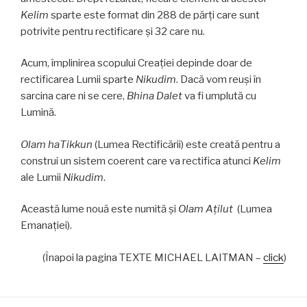
Kelim
sparte este format din 288 de părți care sunt
potrivite pentru rectificare și 32 care nu.
Acum, împlinirea scopului Creației depinde doar de
rectificarea Lumii sparte
Nikudim
. Dacă vom reuși în
sarcina care ni se cere,
Bhina Dalet
va fi umplută cu
Lumină.
Olam haTikkun
(Lumea Rectificării) este creată pentru a
construi un sistem coerent care va rectifica atunci
Kelim
ale Lumii
Nikudim
.
Această lume nouă este numită și
Olam Aţilut
(Lumea
Emanației).
(Înapoi la pagina TEXTE MICHAEL LAITMAN –
click
)