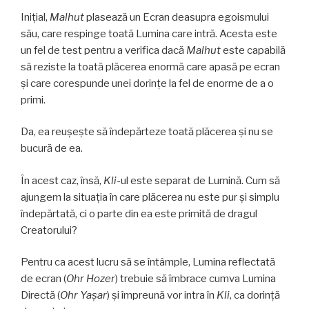
Inițial,
Malhut
plasează un Ecran deasupra egoismului
său, care respinge toată Lumina care intră. Acesta este
un fel de test pentru a verifica dacă
Malhut
este capabilă
să reziste la toată plăcerea enormă care apasă pe ecran
și care corespunde unei dorințe la fel de enorme de a o
primi.
Da, ea reușește să îndepărteze toată plăcerea și nu se
bucură de ea.
În acest caz, însă,
Kli
-ul este separat de Lumină. Cum să
ajungem la situaţia în care plăcerea nu este pur și simplu
îndepărtată, ci o parte din ea este primită de dragul
Creatorului?
Pentru ca acest lucru să se întâmple, Lumina reflectată
de ecran (
Ohr Hozer
) trebuie să îmbrace cumva Lumina
Directă (
Ohr Yaşar
) și împreună vor intra în
Kli
, ca dorință