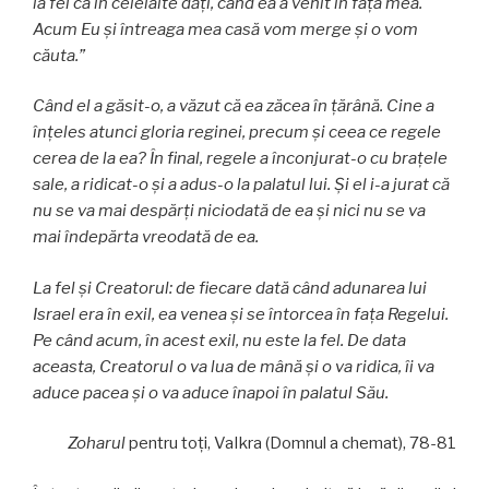
la fel ca în celelalte dăți, când ea a venit în fața mea.
Acum Eu și întreaga mea casă vom merge și o vom
căuta.”
Când el a găsit-o, a văzut că ea zăcea în țărână. Cine a
înțeles atunci gloria reginei, precum și ceea ce regele
cerea de la ea? În final, regele a înconjurat-o cu brațele
sale, a ridicat-o și a adus-o la palatul lui. Și el i-a jurat că
nu se va mai despărți niciodată de ea și nici nu se va
mai îndepărta vreodată de ea.
La fel și Creatorul: de fiecare dată când adunarea lui
Israel era în exil, ea venea și se întorcea în fața Regelui.
Pe când acum, în acest exil, nu este la fel. De data
aceasta, Creatorul o va lua de mână și o va ridica, îi va
aduce pacea și o va aduce înapoi în palatul Său.
Zoharul
pentru toți, VaIkra (Domnul a chemat), 78-81