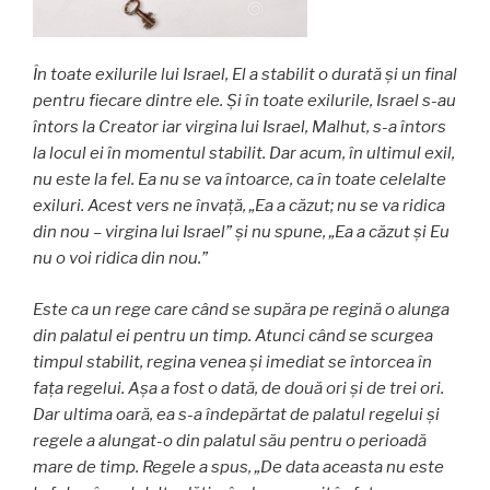
În toate exilurile lui Israel, El a stabilit o durată și un final
pentru fiecare dintre ele. Și în toate exilurile, Israel s-au
întors la Creator iar virgina lui Israel, Malhut, s-a întors
la locul ei în momentul stabilit. Dar acum, în ultimul exil,
nu este la fel. Ea nu se va întoarce, ca în toate celelalte
exiluri. Acest vers ne învață, „Ea a căzut; nu se va ridica
din nou – virgina lui Israel” și nu spune, „Ea a căzut și Eu
nu o voi ridica din nou.”
Este ca un rege care când se supăra pe regină o alunga
din palatul ei pentru un timp. Atunci când se scurgea
timpul stabilit, regina venea și imediat se întorcea în
fața regelui. Așa a fost o dată, de două ori și de trei ori.
Dar ultima oară, ea s-a îndepărtat de palatul regelui și
regele a alungat-o din palatul său pentru o perioadă
mare de timp. Regele a spus, „De data aceasta nu este