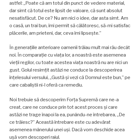
astfel: „Poate că am totul din punct de vedere material,
dar simt că totul este lipsit de valoare, că sunt absolut
nesatisfăcut. De ce? Nu am nici o idee, dar asta simt. Am
o casă, un trai bun, îmi permit să călătoresc, să-mi satisfac
plăcerile, am prieteni, dar, ceva îmi lipsește.”
În generațiile anterioare oamenii trăiau mult mai rău decât
noi. În comparație cu viața lor, a noastră este asemenea
vieții regilor, cu toate acestea viața noastră nu are nici un
gust. Golul resimțit astăzi ne conduce la descoperirea
înțelesului versului, „Gustă și vezi că Domnul este bun,” pe
care cabaliştii ni-l oferă ca remediu.
Noi trebuie să descoperim Forța Supremă care ne-a
creat, care ne conduce prin tot acest proces și care
astăzi ne trage înapoi la ea, punându-ne întrebarea, „De
ce trăiesc?” Această întrebare este cu adevărat
asemenea mânerului unei uși. Dacă vom deschide acea
ușă vom descoperi raiul.