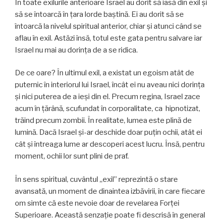
În toate exilurile anterioare Israel au dorit să iasă din exil și
să se întoarcă în țara lorde baştină. Ei au dorit să se
întoarcă la nivelul spiritual anterior, chiar și atunci când se
aflau în exil. Astăzi însă, totul este gata pentru salvare iar
Israel nu mai au dorința de a se ridica.
De ce oare? În ultimul exil, a existat un egoism atât de
puternic în interiorul lui Israel, încât ei nu aveau nici dorința
și nici puterea de a ieși din el. Precum regina, Israel zace
acum în țărână, scufundat în corporalitate, ca hipnotizat,
trăind precum zombii. În realitate, lumea este plină de
lumină. Dacă Israel și-ar deschide doar puțin ochii, atât ei
cât și întreaga lume ar descoperi acest lucru. Însă, pentru
moment, ochii lor sunt plini de praf.
În sens spiritual, cuvântul „exil” reprezintă o stare
avansată, un moment de dinaintea izbăvirii, în care fiecare
om simte că este nevoie doar de revelarea Forței
Superioare. Această senzație poate fi descrisă în general