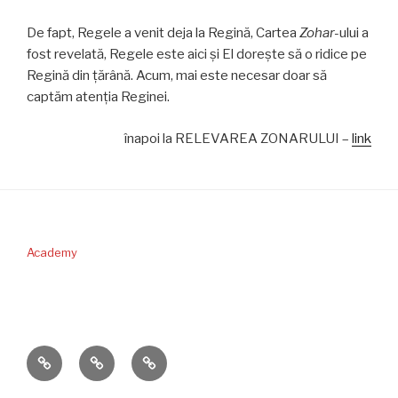
De fapt, Regele a venit deja la Regină, Cartea
Zohar-
ului a
fost revelată, Regele este aici și El dorește să o ridice pe
Regină din țărână. Acum, mai este necesar doar să
captăm atenția Reginei.
înapoi la RELEVAREA ZONARULUI –
link
Academy
PERICOPA
DONAŢII
CONTACT
SĂPTĂMÂNII