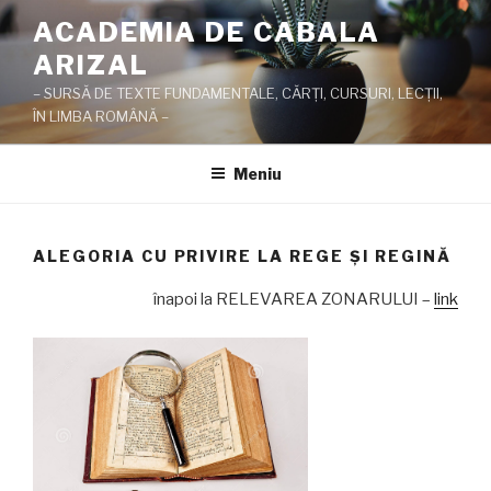
Sari
ACADEMIA DE CABALA
la
ARIZAL
conținut
– SURSĂ DE TEXTE FUNDAMENTALE, CĂRŢI, CURSURI, LECŢII,
ÎN LIMBA ROMÂNĂ –
Meniu
ALEGORIA CU PRIVIRE LA REGE ŞI REGINĂ
înapoi la RELEVAREA ZONARULUI –
link