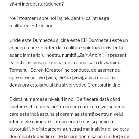
să-mi îndrept rugăciunea?
Ne întoarcem spre noi înşine, pentru că întreaga
realitatea este în noi.
Unde este Dumnezeu şi cine este El? Dumnezeu este un
concept care se referă la o calitate spirituală existentă
adânc în interiorul nostru, numită „
Zeir Anpin“
. În prezent,
ea este ascunsă de noi, iar noi trebuie să o dezvăluim.
Termenul,
Boreh
[Creator] ne conduce, de asemenea,
spre interior –
Bo
[vino]
Re’eh
[vezi], adică ridică-te
deasupra egoismului tău şi vei vedea Creatorul în tine.
Există numeroase niveluri în noi. De fiecare dată când
cautăm schimbarea ne întoarcem către un nivel superior,
care este încă ascuns şi cerem asistenţă pentru nivelul
inferior. Se numeşte „întoarcerea în sus şi primirea
ajutorului“. Ne întoarcem la un grad mai înalt în noi, pe care
dorim să îl dobândim şi de la care dorim să primim forţa de