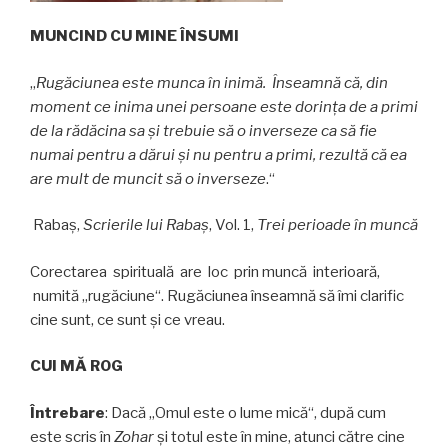
MUNCIND CU MINE ÎNSUMI
„
Rugăciunea este munca în inimă.
Înseamnă că, din
moment ce inima unei persoane
este dorința de a primi
de la rădăcina sa şi trebuie să o inverseze ca să fie
numai pentru a dărui şi nu pentru a primi,
rezultă că ea
are mult de muncit să o inverseze
.“
Rabaș,
Scrierile lui Rabaș
, Vol. 1,
Trei perioade în muncă
Corectarea spirituală are loc prin muncă interioară,
numită „rugăciune“. Rugăciunea înseamnă să îmi clarific
cine sunt, ce sunt şi ce vreau.
CUI MĂ ROG
Întrebare
: Dacă „Omul este o lume mică“, după cum
este scris în
Zohar
şi totul este în mine, atunci către cine