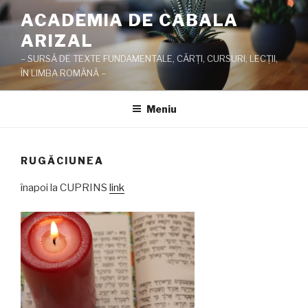
Sari
ACADEMIA DE CABALA
la
ARIZAL
conținut
– SURSĂ DE TEXTE FUNDAMENTALE, CĂRŢI, CURSURI, LECŢII,
ÎN LIMBA ROMÂNĂ –
Meniu
RUGĂCIUNEA
înapoi la CUPRINS
link