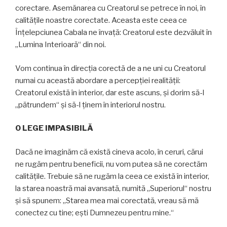
corectare. Asemănarea cu Creatorul se petrece în noi, în
calităţile noastre corectate. Aceasta este ceea ce
Înţelepciunea Cabala ne învaţă: Creatorul este dezvăluit în
„Lumina Interioară“ din noi.
Vom continua în direcţia corectă de a ne uni cu Creatorul
numai cu această abordare a percepţiei realităţii:
Creatorul există în interior, dar este ascuns, şi dorim să-l
„pătrundem“ şi să-l ţinem în interiorul nostru.
O LEGE IMPASIBILĂ
Dacă ne imaginăm că există cineva acolo, în ceruri, cărui
ne rugăm pentru beneficii, nu vom putea să ne corectăm
calităţile. Trebuie să ne rugăm la ceea ce există în interior,
la starea noastră mai avansată, numită „Superiorul“ nostru
și să spunem: „Starea mea mai corectată, vreau să mă
conectez cu tine; eşti Dumnezeu pentru mine.“