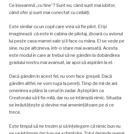
Ce înseamnă „cu tine“? Sunt eu, când sunt mai iubitor,
când ofer şi sunt mai conectat cu ceilalți.
Este similar cu un copil care vrea să fie pilot. El îşi
imaginează că este în cabina de pilotaj, zboară cu avionul
lui peste casa mamei sale şi îi face cu mâna. El se vede pe
sine, nu pe altcineva, într-o stare mai avansată. Acesta
este modul în care ar trebui să ne gândim la dobândirea
gradului nostru mai avansat, iar apoi să aspirăm la el.
Dacă gândim în acest fel, nu vom face greşeli. Dacă
gândim altfel, ne vom ruga la pereţi. Timp de mii de ani
omenirea a plâns la ceruri în zadar. Aşteptăm ca
Creatorului să îi fie milă, dar nu se întâmplă nimic. Situaţia
se înrăutăţeşte şi devine mai ameninţătoare pe zi ce
trece.
Este timpul să ne trezim şi să înţelegem că nimic bun nu
se va întâmpla dacă nu ne schimbăm. Totul depinde numai