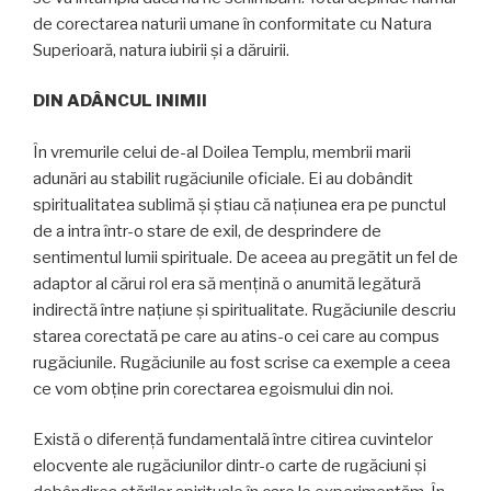
de corectarea naturii umane în conformitate cu Natura
Superioară, natura iubirii şi a dăruirii.
DIN ADÂNCUL INIMII
În vremurile celui de-al Doilea Templu, membrii marii
adunări au stabilit rugăciunile oficiale. Ei au dobândit
spiritualitatea sublimă şi ştiau că naţiunea era pe punctul
de a intra într-o stare de exil, de desprindere de
sentimentul lumii spirituale. De aceea au pregătit un fel de
adaptor al cărui rol era să menţină o anumită legătură
indirectă între naţiune şi spiritualitate. Rugăciunile descriu
starea corectată pe care au atins-o cei care au compus
rugăciunile. Rugăciunile au fost scrise ca exemple a ceea
ce vom obţine prin corectarea egoismului din noi.
Există o diferenţă fundamentală între citirea cuvintelor
elocvente ale rugăciunilor dintr-o carte de rugăciuni şi