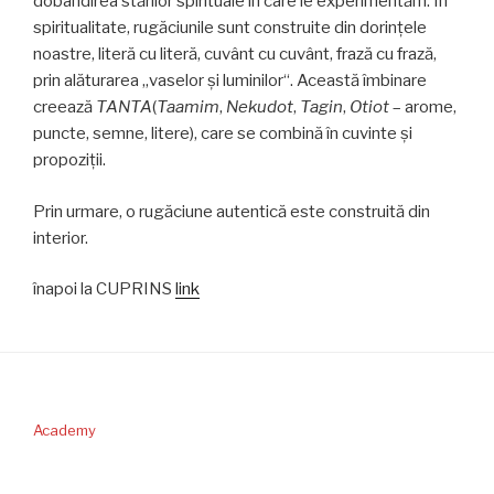
dobândirea stărilor spirituale în care le experimentăm. În
spiritualitate, rugăciunile sunt construite din dorinţele
noastre, literă cu literă, cuvânt cu cuvânt, frază cu frază,
prin alăturarea „vaselor şi luminilor“. Această îmbinare
creează
TANTA
(
Taamim
,
Nekudot
,
Tagin
,
Otiot
– arome,
puncte, semne, litere), care se combină în cuvinte şi
propoziţii.
Prin urmare, o rugăciune autentică este construită din
interior.
înapoi la CUPRINS
link
Academy