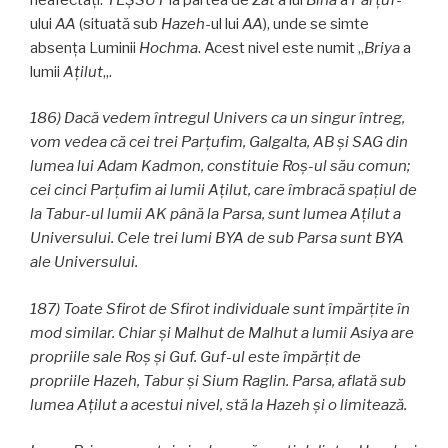
ului
AA
(situată sub
Hazeh
-ul lui
AA
), unde se simte
absența Luminii
Hochma
. Acest nivel este numit „
Briya
a
lumii
Aţilut
„.
186) Dacă vedem întregul Univers ca un singur întreg,
vom vedea că cei trei Parţufim, Galgalta, AB și SAG din
lumea lui Adam Kadmon, constituie Roş-ul său comun;
cei cinci Parţufim ai lumii Aţilut, care îmbracă spațiul de
la Tabur-ul lumii AK până la Parsa, sunt lumea Aţilut a
Universului. Cele trei lumi BYA de sub Parsa sunt BYA
ale Universului.
187) Toate Sfirot de Sfirot individuale sunt împărțite în
mod similar. Chiar și Malhut de Malhut a lumii Asiya are
propriile sale Roş și Guf. Guf-ul este împărțit de
propriile Hazeh, Tabur și Sium Raglin. Parsa, aflată sub
lumea Aţilut a acestui nivel, stă la Hazeh și o limitează.