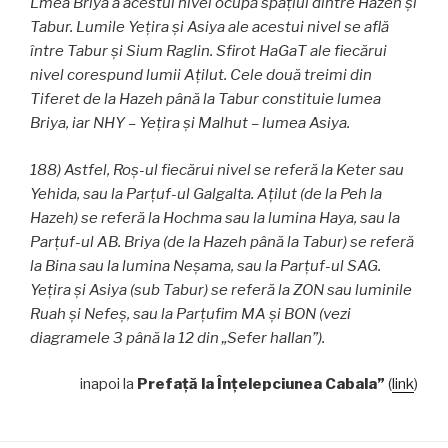
Lmea Briya a acestui nivel ocupă spațiul dintre Hazeh și
Tabur. Lumile Yeţira și Asiya ale acestui nivel se află
între Tabur și Sium Raglin. Sfirot HaGaT ale fiecărui
nivel corespund lumii Aţilut. Cele două treimi din
Tiferet de la Hazeh până la Tabur constituie lumea
Briya, iar NHY – Yeţira și Malhut – lumea Asiya.
188) Astfel, Roş-ul fiecărui nivel se referă la Keter sau
Yehida, sau la Parţuf-ul Galgalta. Aţilut (de la Peh la
Hazeh) se referă la Hochma sau la lumina Haya, sau la
Parţuf-ul AB. Briya (de la Hazeh până la Tabur) se referă
la Bina sau la lumina Neşama, sau la Parţuf-ul SAG.
Yeţira și Asiya (sub Tabur) se referă la ZON sau luminile
Ruah și Nefeş, sau la Parţufim MA și BON (vezi
diagramele 3 până la 12 din „Sefer haIlan”).
inapoi la
Prefaţă la Înţelepciunea Cabala”
(
link
)