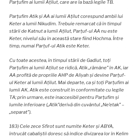
Parţufim ai lumii Aţilut, care are la bază legile TB.
Parţufim Atik și AA ai lumii Aţilut corespund ambii lui
Keter a lumii Nikudim. Trebuie remarcat că în timpul
stării de Katnut a lumii Aţilut, Parţuf-ul AA nu este
Keter, nivelul său în această stare fiind Hochma. Între
timp, numai Parţuf-ul Atik este Keter.
Cu toate acestea, în timpul stării de Gadlut, toţi
Parţufim ai lumii Aţilut se ridică, Atik „rămâne” în AK, iar
AA profită de propriile AHP de Aliyah și devine Parţuf-
ul Keter al lumii Aţilut. Mai departe, ca și toţi Parţufim ai
lumii AK, Atik este construit în conformitate cu legile
TA; prin urmare, este inaccesibil pentru Parţufim şi
lumile inferioare („Atik”derivă din cuvântul „Ne’etak” –
„separat”).
183) Cele zece Sfirot sunt numite Keter și ABYA,
întrucât cabaliștii doresc să indice divizarea lor în Kelim