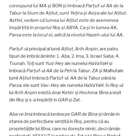
corespund lui MA și BON și îmbracă Parţuf-ul AA de la
Tabur la Sium de Aţilut, sunt Yeţira și Asiya ale lui Aţilut.
Astfel, vedem că lumea lui Aţilut este de asemenea
împărțită în propriul Roş și ABYA. Ca și în lumea AK,
Parsa este la locul ei, adică la nivelul Hazeh-ului lui AA.
Parţuf
-ul principal al lumii
Aţilut
,
Arih Anpin
, are patru
tipuri de îmbrăcăminte: 1.
Aba
, 2.
Ima
, 3.
Israel Saba
, 4.
Tvunah
. Toți sunt
Yud-Hey
ale numelui
HaVaYaH
și
îmbracă
Parţuf
-ul
AA de la Peh
la
Tabur
.
ZA
și Malhutale
lumii
Aţilut
îmbracă
Parţuf
-ul
AA
de la
Tabur
până la
Parsa
; ele sunt
Vav
–
Hey
ale numelui
HaVaYaH
. În
Roş
-ul
lui
Arih Anpin
există doar
Keter
și
Hochma
;
Bina
a ieșit
din
Roş
și s-a împărțit în
GAR
și
Zat
.
Aba ve Ima
îmbracă lumina pe
GAR de Bina
și rămân în
starea de perfecțiune simțită în
Roş
, pentru că au
proprietățile lui
Bina
, care nu dorește nimic, deci rămân
neafectaţi.
YEŞSUT
ia partea de
Zat
a lui
Bina
a
Parţuf
-