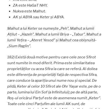
ZA este HaGaT NHY,
Nukva este Malhut.
AK și ABYA sau Keter și ABYA.
Malhut a lui Keter se numește „Peh”, Malhut a lumii
Aţilut – „Hazeh”, Malhut a lumii Briya – „Tabur”, Malhut a
lumii Yeţira – „Ateret Yesod” și Malhut cea obişnuită-
„Sium Raglin”.
182) Există două motive pentru care cele zece Sfirot
sunt numite în mod diferit. Prima este similaritatea
proprietăților cu acea Sfira la care se referă. Al doilea
este diferența de proprietăți faţă de respectiva Sfira,
care conduce la apariția unui nume nou și special. De
pildă, Keter al celor 10 Sfirot ale Ohr Yaşar este, pe de o
parte, lumina lui Ein Sof (a Infinitului); pe de altă parte,
Roş-ul oricărui Parţuf este de asemenea numit „Keter”.
Toate cele cinci Parţufim ale lumii AK sunt, de