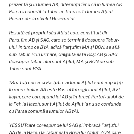
prezentă și în lumea AK, diferența fiind că în lumea AK
Parsa a coborât la Tabur, în timp ce în lumea Aţilut
Parsa este la nivelul Hazeh-ului.
Rezultă că propriul său Aţilut este constituit din
Parţufim AB și SAG, care se termină deasupra Tabur-
ului, în timp ce BYA, adică Parţufim MA și BON, se află
sub Tabur. Prin urmare, Galgalta este Roş; AB și SAG
deasupra Tabur-ului sunt Aţilut; MA și BON de sub
Tabur sunt BYA.
185) Toţi cei cinci Parţufim ai lumii Aţilut sunt împărțiţi
în mod similar. AA este Roş-ul întregii lumi Aţilut; AVI
Ilayin, care corespund lui AB și îmbracă Parţuf-ul AA de
la Peh la Hazeh, sunt Aţilut de Aţilut (a nu se confunda
cu Parsa comună a lumilor ABYA).
YEŞSUTcare corespunde lui SAG și îmbracă Parţuful
AA de la Hazeh la Tabur este Briya lui Aţilut. ZON, care