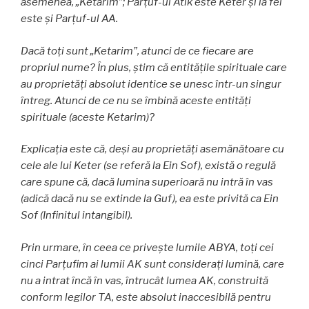
asemenea, „Ketarim”; Parţuf-ul Atik este Keter și la fel
este şi Parţuf-ul AA.
Dacă toți sunt „Ketarim”, atunci de ce fiecare are
propriul nume? În plus, știm că entităţile spirituale care
au proprietăți absolut identice se unesc într-un singur
întreg. Atunci de ce nu se îmbină aceste entităţi
spirituale (aceste Ketarim)?
Explicaţia este că, deși au proprietăți asemănătoare cu
cele ale lui Keter (se referă la Ein Sof), există o regulă
care spune că, dacă lumina superioară nu intră în vas
(adică dacă nu se extinde la Guf), ea este privită ca Ein
Sof (Infinitul intangibil).
Prin urmare, în ceea ce privește lumile ABYA, toţi cei
cinci Parţufim ai lumii AK sunt consideraţi lumină, care
nu a intrat încă în vas, întrucât lumea AK, construită
conform legilor TA, este absolut inaccesibilă pentru