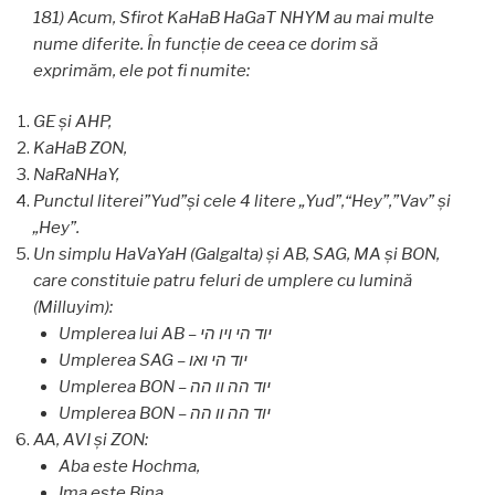
181) Acum, Sfirot KaHaB HaGaT NHYM au mai multe
nume diferite. În funcție de ceea ce dorim să
exprimăm, ele pot fi numite:
GE și AHP,
KaHaB ZON,
NaRaNHaY,
Punctul literei”Yud”și cele 4 litere „Yud”,“Hey”,”Vav” și
„Hey”.
Un simplu HaVaYaH (Galgalta) și AB, SAG, MA și BON,
care constituie patru feluri de umplere cu lumină
(Milluyim):
Umplerea lui AB – יוד הי ויו הי
Umplerea SAG – יוד הי ואו
Umplerea BON – יוד הה וו הה
Umplerea BON – יוד הה וו הה
AA, AVI și ZON:
Aba este Hochma,
Ima este Bina,