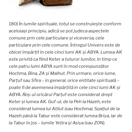
180) În lumile spirituale, totul se construiește conform
aceluiași principiu, adică se pot judeca aspectele
comune prin cele particulare și viceversa, cele
particulare prin cele comune. Întregul Univers este de
obicei împărțit în cele cinci lumi AK și ABYA. Lumea AK
este privită ca fiind Keter a tuturor lumilor, în timp ce
cele patru lumi ABYA sunt în mod corespunzător
Hochma, Bina, ZA și Malhut. Prin urmare, orice lume,
Parţuf sau Sfira – în general, orice entitate spirituală –
poate fi de asemenea împărțită în cele cinci lumi AK și
ABYA. Roş-ul oricărui Parţuf este considerat drept
Keter și lumea AK. Guf-ul, de la Peh la Hazeh, este
considerat lumea lui Aţilut (sau Hochma). Spațiul de la
Hazeh până la Tabur este considerat lumea Briya, iar de
la Tabur în jos – lumile Yeţira și Asiya (sau ZON).