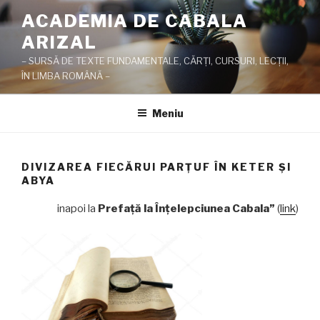
Sari
ACADEMIA DE CABALA
la
ARIZAL
conținut
– SURSĂ DE TEXTE FUNDAMENTALE, CĂRŢI, CURSURI, LECŢII,
ÎN LIMBA ROMÂNĂ –
Meniu
DIVIZAREA FIECĂRUI PARŢUF ÎN KETER ŞI
ABYA
inapoi la
Prefaţă la Înţelepciunea Cabala”
(
link
)