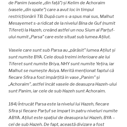
de Panim (vasele „din față”) și Kelim de Achoraim
(vasele „din spate”) care a avut loc în timpul
restricționării TB. După cum s-a spus mai sus, Malhut
Mesayemet s-a ridicat de la nivelul Bina de Guf (numit
Tiferet) la Hazeh, creând astfel un nou Sium al Parţuf-
ului numit „Parsa” care este situat sub lumea Aţilut.
Vasele care sunt sub Parsa au „părăsit” lumea Aţilut și
sunt numite BYA. Cele două treimi inferioare ale lui
Tiferet sunt numite Briya, NHY sunt numite Yeţira, iar
Malhut se numește Asiya. Merită menționat faptul că
fiecare Sfira a fost împărțită în vase „Panim” și
„Achoraim”, astfel încât vasele de deasupra Hazeh-ului
sunt Panim, iar cele de sub Hazeh sunt Achoraim.
184) Întrucât Parsa este la nivelul lui Hazeh, fiecare
Sfira și fiecare Parţuf se împart în patru niveluri numite
ABYA. Aţilut este spațiul de deasupra lui Hazeh, BYA –
cel de sub Hazeh. De fapt, această divizare a fost