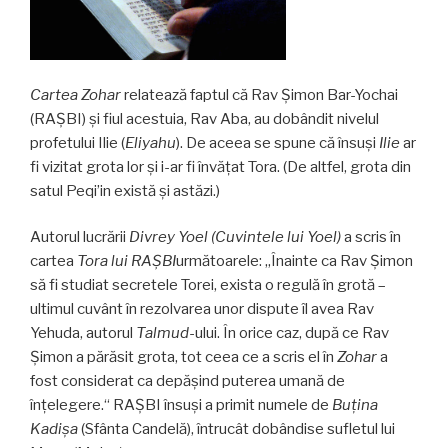
Cartea
Zohar
relatează faptul că Rav Şimon Bar-Yochai
(RAŞBI) şi fiul acestuia, Rav Aba, au dobândit nivelul
profetului Ilie
(
Eliyahu
). De aceea se spune că însuşi
Ilie
ar
fi vizitat grota lor şi i-ar fi învăţat Tora. (De altfel, grota din
satul Peqi’in există şi astăzi.)
Autorul lucrării
Divrey Yoel
(Cuvintele lui Yoel)
a scris în
cartea
Tora lui RAŞBI
următoarele: „Înainte ca Rav Şimon
să fi studiat secretele Torei, exista o regulă în grotă –
ultimul cuvânt în rezolvarea unor dispute îl avea Rav
Yehuda, autorul
Talmud
-ului. În orice caz, după ce Rav
Şimon a părăsit grota, tot ceea ce a scris el în
Zohar
a
fost considerat ca depăşind puterea umană de
înţelegere.“ RAŞBI însuşi a primit numele de
Buţina
Kadişa
(Sfânta Candelă), întrucât dobândise sufletul lui