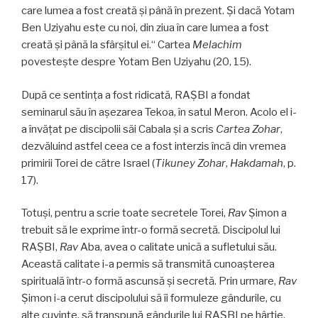
care lumea a fost creată şi până în prezent. Şi dacă Yotam
Ben Uziyahu este cu noi, din ziua în care lumea a fost
creată şi până la sfârşitul ei.“ Cartea
Melachim
povesteşte despre Yotam Ben Uziyahu (20, 15).
După ce sentinţa a fost ridicată, RAŞBI a fondat
seminarul său în aşezarea Tekoa, în satul Meron. Acolo el i-
a învăţat pe discipolii săi Cabala şi a scris
Cartea Zohar
,
dezvăluind astfel ceea ce a fost interzis încă din vremea
primirii Torei de către Israel (
Tikuney Zohar
,
Hakdamah
, p.
17).
Totuşi, pentru a scrie toate secretele Torei,
Rav
Şimon a
trebuit să le exprime într-o formă secretă. Discipolul lui
RAŞBI,
Rav
Aba, avea o calitate unică a sufletului său.
Această calitate i-a permis să transmită cunoaşterea
spirituală într-o formă ascunsă şi secretă. Prin urmare,
Rav
Şimon i-a cerut discipolului să îi formuleze gândurile, cu
alte cuvinte, să transpună gândurile lui RAŞBI pe hârtie.