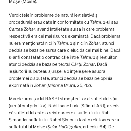
Moşe (Moise).
Verdictele în probleme de natură legislativă şi
procedurală erau date în conformitate cu
Talmud
-ul sau
Cartea Zohar
, având întâietate sursa în care problema
respectivă era cel mai riguros examinată. Dacă problema
nu era menţionată nici în
Talmud
şi nici în
Zohar
, atunci
decizia se baza pe sursa care o elucida cel mai bine. Dacă
s-ar fi constatat o contradicţie între
Talmud
şi legiuitori,
atunci decizia se baza pe textul
Cărţii Zohar
. Dacă
legiuitorii nu puteau ajunge la o înţelegere asupra
problemei disputate, atunci decizia se baza pe opinia
exprimată în
Zohar
(
Mishna Brura
, 25, 42).
Marele urmaş a lui RAŞBI şi moştenitor al sufletului său
(următorul primitor), Rabi Isaac Luria (Sfântul ARI), a scris
că sufletul lui este o reîntoarcere a sufletului lui Rabi
Şimon, iar sufletul lui Rabbi Şimon a fost o reîntoarcere a
sufletului lui Moise (
Şa’ar HaGilgulim
, articolul 64). De