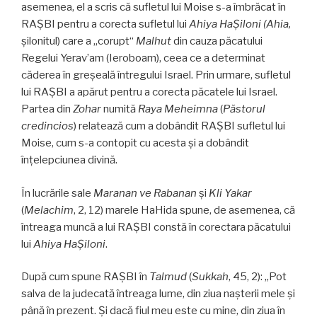
asemenea, el a scris că sufletul lui Moise s-a îmbrăcat în
RAŞBI pentru a corecta sufletul lui
Ahiya HaŞiloni (Ahia,
şilonitul) care a „corupt“
Malhut
din cauza păcatului
Regelui Yerav’am (Ieroboam), ceea ce a determinat
căderea în greşeală întregului Israel. Prin urmare, sufletul
lui RAŞBI a apărut pentru a corecta păcatele lui Israel.
Partea din
Zohar
numită
Raya Meheimna
(
Păstorul
credincios
) relatează cum a dobândit RAŞBI sufletul lui
Moise, cum s-a contopit cu acesta şi a dobândit
înţelepciunea divină.
În lucrările sale
Maranan ve Rabanan
şi
Kli Yakar
(
Melachim
, 2, 12) marele HaHida spune, de asemenea, că
întreaga muncă a lui RAŞBI constă în corectara păcatului
lui
Ahiya HaŞiloni
.
După cum spune RAŞBI în
Talmud
(
Sukkah
, 45, 2): „Pot
salva de la judecată întreaga lume, din ziua naşterii mele şi
până în prezent. Şi dacă fiul meu este cu mine, din ziua în