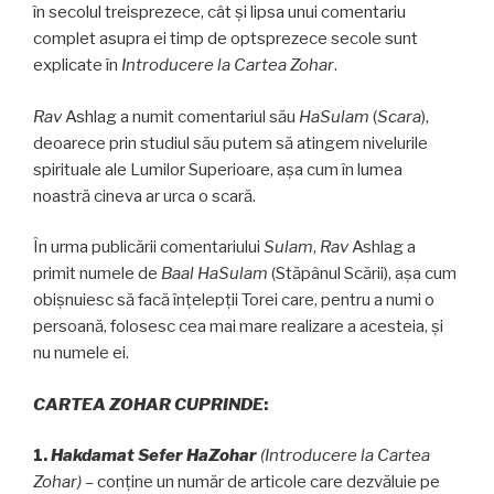
în secolul treisprezece, cât şi lipsa unui comentariu
complet asupra ei timp de optsprezece secole sunt
explicate în
Introducere la Cartea Zohar
.
Rav
Ashlag a numit comentariul său
HaSulam
(
Scara
),
deoarece prin studiul său putem să atingem nivelurile
spirituale ale Lumilor Superioare, aşa cum în lumea
noastră cineva ar urca o scară.
În urma publicării comentariului
Sulam
,
Rav
Ashlag a
primit numele de
Baal HaSulam
(Stăpânul Scării), aşa cum
obişnuiesc să facă înţelepţii Torei care, pentru a numi o
persoană, folosesc cea mai mare realizare a acesteia, şi
nu numele ei.
CARTEA ZOHAR CUPRINDE
:
1.
Hakdamat Sefer HaZohar
(Introducere la Cartea
Zohar) –
conţine un număr de articole care dezvăluie pe