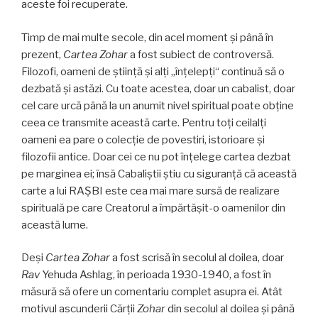
aceste foi recuperate.
Timp de mai multe secole, din acel moment şi până în
prezent,
Cartea Zohar
a fost subiect de controversă.
Filozofi, oameni de ştiinţă şi alţi „înţelepţi“ continuă să o
dezbată şi astăzi. Cu toate acestea, doar un cabalist, doar
cel care urcă până la un anumit nivel spiritual poate obţine
ceea ce transmite această carte. Pentru toţi ceilalţi
oameni ea pare o colecţie de povestiri, istorioare şi
filozofii antice. Doar cei ce nu pot înţelege cartea dezbat
pe marginea ei; însă Cabaliştii ştiu cu siguranţă că această
carte a lui RAŞBI este cea mai mare sursă de realizare
spirituală pe care Creatorul a împărtăşit-o oamenilor din
această lume.
Deşi
Cartea Zohar
a fost scrisă în secolul al doilea, doar
Rav
Yehuda Ashlag, în perioada 1930-1940, a fost în
măsură să ofere un comentariu complet asupra ei. Atât
motivul ascunderii Cărţii
Zohar
din secolul al doilea şi până