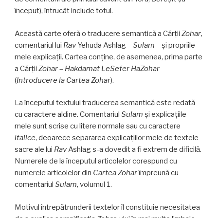
început), întrucât include totul.
Această carte oferă o traducere semantică a Cărţii
Zohar
,
comentariul lui
Rav
Yehuda Ashlag –
Sulam
– şi propriile
mele explicaţii. Cartea conţine, de asemenea, prima parte
a Cărţii
Zohar
–
Hakdamat LeSefer HaZohar
(
Introducere la Cartea Zohar
).
La începutul textului traducerea semantică este redată
cu caractere aldine. Comentariul
Sulam
şi explicaţiile
mele sunt scrise cu litere normale sau cu caractere
italice
, deoarece separarea explicaţiilor mele de textele
sacre ale lui
Rav
Ashlag s-a dovedit a fi extrem de dificilă.
Numerele de la începutul articolelor corespund cu
numerele articolelor din
Cartea Zohar
împreună cu
comentariul
Sulam
, volumul 1.
Motivul întrepătrunderii textelor îl constituie necesitatea