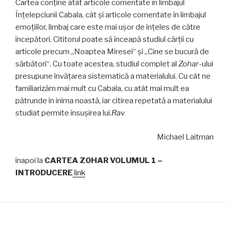
Cartea conţine atât articole comentate în limbajul
Înţelepciunii Cabala, cât şi articole comentate în limbajul
emoţiilor, limbaj care este mai uşor de înţeles de către
începători. Cititorul poate să înceapă studiul cărţii cu
articole precum „Noaptea Miresei“ şi „Cine se bucură de
sărbători“. Cu toate acestea, studiul complet al
Zohar
-ului
presupune învăţarea sistematică a materialului. Cu cât ne
familiarizăm mai mult cu Cabala, cu atât mai mult ea
pătrunde în inima noastă, iar citirea repetată a materialului
studiat permite însuşirea lui.
Rav
Michael Laitman
înapoi la
CARTEA ZOHAR VOLUMUL 1 –
INTRODUCERE
link