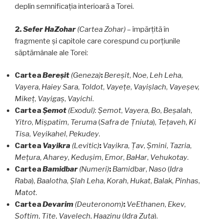
deplin semnificaţia interioară a Torei.
2.
Sefer HaZohar
(Cartea
Zohar)
– împărţită în
fragmente şi capitole care corespund cu porţiunile
săptămânale ale Torei:
Cartea
Bereşit
(Geneza)
:
Bereşit
,
Noe
,
Leh Leha
,
Vayera
,
Haiey
Sara
,
Toldot
,
Vayeţe
,
Vayişlach
,
Vayeşev,
Mikeţ
,
Vayigaş
,
Vayichi
.
Cartea
Şemot
(Exodul)
:
Şemot
,
Vayera
,
Bo
,
Beşalah
,
Yitro
,
Mişpatim
,
Teruma
(
Safra
de Ţniuta
),
Teţaveh
,
Ki
Tisa
,
Veyikahel
,
Pekudey
.
Cartea
Vayikra
(Levitic)
:
Vayikra
,
Ţav
,
Şmini
,
Tazria
,
Meţura
,
Aharey
,
Keduşim
,
Emor
,
BaHar
,
Vehukotay
.
Cartea
Bamidbar
(Numeri)
:
Bamidbar
,
Naso
(
Idra
Raba
),
Baalotha
,
Şlah
Leha
,
Korah
,
Hukat
,
Balak
,
Pinhas
,
Matot
.
Cartea
Devarim
(Deuteronom)
:
VeEthanen
,
Ekev
,
Şoftim
,
Tiţe
,
Vayelech
,
Haazinu
(
Idra
Zuta
).