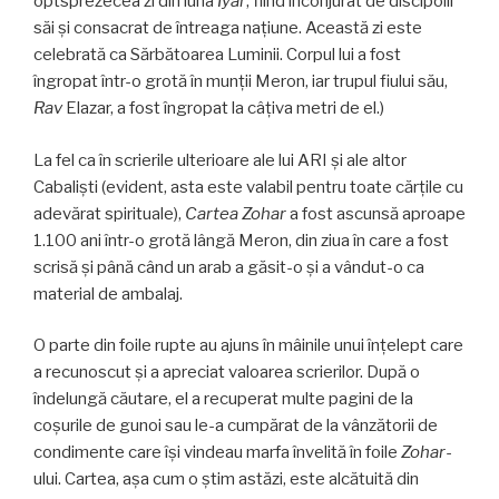
optsprezecea zi din luna
Iyar
, fiind înconjurat de discipolii
săi şi consacrat de întreaga naţiune. Această zi este
celebrată ca Sărbătoarea Luminii. Corpul lui a fost
îngropat într-o grotă în munţii Meron, iar trupul fiului său,
Rav
Elazar, a fost îngropat la câţiva metri de el.)
La fel ca în scrierile ulterioare ale lui ARI şi ale altor
Cabalişti (evident, asta este valabil pentru toate cărţile cu
adevărat spirituale),
Cartea Zohar
a fost ascunsă aproape
1.100 ani într-o grotă lângă Meron, din ziua în care a fost
scrisă şi până când un arab a găsit-o şi a vândut-o ca
material de ambalaj.
O parte din foile rupte au ajuns în mâinile unui înţelept care
a recunoscut şi a apreciat valoarea scrierilor. După o
îndelungă căutare, el a recuperat multe pagini de la
coşurile de gunoi sau le-a cumpărat de la vânzătorii de
condimente care îşi vindeau marfa învelită în foile
Zohar
-
ului. Cartea, aşa cum o ştim astăzi, este alcătuită din