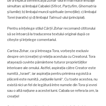
de a explica semnificaţia
Zohar
-ului în mai multe limbaje
simultan: a) limbajul Cabalei (
Sfirot
,
Parţufim
,
Ghematria
şi lumile); b) limbajul muncii spirituale (emoţiile); c) limbajul
Torei (narativ) şi d) limbajul
Talmud
-ului (principial).
Pentru a înţelege stilul
Cărţii Zohar
recomand cititorului
să se întoarcă la traducerea textului original după ce
citeşte şi înţelege comentariul.
Cartea Zohar
, ca şi întreaga Tora, vorbeşte exclusiv
despre om (creaţie) şi relaţia acestuia cu Creatorul. Tora
ataşează cuvinte pământene tuturor proprietăţilor
interioare ale omului. Astfel, aspiraţia către Creator este
numită „Israel“, iar aspiraţia pentru primirea egoistă a
plăcerii este numită „naţiunile lumii“. Cu toate acestea, nu
există nici un fel de legătură între numele din Tora şi evrei
sau o altă naţiune a acestei lumi. Cabala se refera la
om
, la
creaţie!