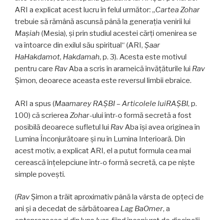
ARI a explicat acest lucru în felul următor: „
Cartea Zohar
trebuie să rămână ascunsă până la generaţia venirii lui
Maşiah
(Mesia), şi prin studiul acestei cărţi omenirea se
va întoarce din exilul său spiritual“ (ARI,
Şaar
HaHakdamot
,
Hakdamah
, p. 3). Acesta este motivul
pentru care
Rav
Aba a scris în arameică învăţăturile lui
Rav
Şimon, deoarece aceasta este reversul limbii ebraice.
ARI a spus (
Maamarey RAŞBI – Articolele lui
RAŞBI
, p.
100) că scrierea
Zohar
-ului într-o formă secretă a fost
posibilă deoarece sufletul lui
Rav
Aba îşi avea originea în
Lumina Înconjurătoare şi nu în Lumina Interioară. Din
acest motiv, a explicat ARI, el a putut formula cea mai
cerească înţelepciune într-o formă secretă, ca pe nişte
simple poveşti.
(
Rav
Şimon a trăit aproximativ până la vârsta de opţeci de
ani şi a decedat de sărbătoarea
Lag BaOmer
, a