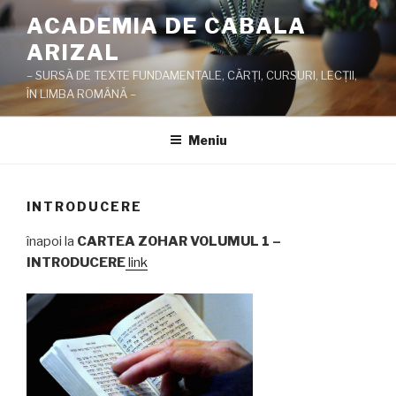
Sari
ACADEMIA DE CABALA
la
ARIZAL
conținut
– SURSĂ DE TEXTE FUNDAMENTALE, CĂRŢI, CURSURI, LECŢII,
ÎN LIMBA ROMÂNĂ –
Meniu
INTRODUCERE
înapoi la
CARTEA ZOHAR VOLUMUL 1 –
INTRODUCERE
link