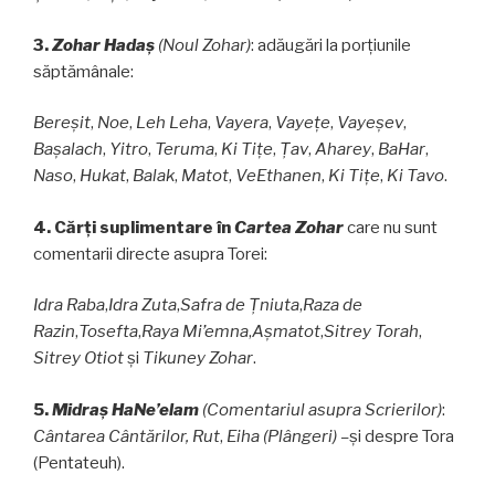
3.
Zohar Hadaş
(Noul
Zohar)
: adăugări la porţiunile
săptămânale:
Bereşit
,
Noe
,
Leh Leha
,
Vayera
,
Vayeţe
,
Vayeşev
,
Başalach
,
Yitro
,
Teruma
,
Ki
Tiţe
,
Ţav
,
Aharey
,
BaHar
,
Naso
,
Hukat
,
Balak
,
Matot
,
VeEthanen
,
Ki Tiţe
,
Ki Tavo
.
4. Cărţi suplimentare în
Cartea Zohar
care nu sunt
comentarii directe asupra Torei:
Idra Raba
,
Idra Zuta
,
Safra de Ţniuta
,
Raza de
Razin
,
Tosefta
,
Raya Mi’emna
,
Aşmatot
,
Sitrey Torah
,
Sitrey Otiot
şi
Tikuney Zohar
.
5.
Midraş HaNe’elam
(Comentariul asupra Scrierilor)
:
Cântarea Cântărilor, Rut
,
Eiha (Plângeri) –
şi despre Tora
(Pentateuh).