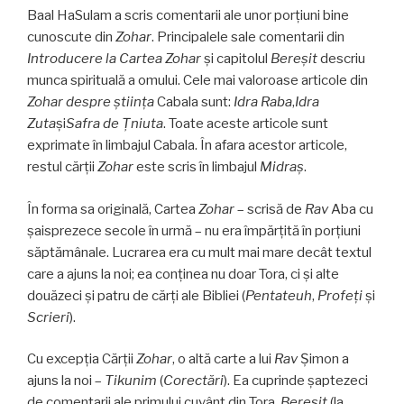
Baal HaSulam a scris comentarii ale unor porţiuni bine
cunoscute din
Zohar
. Principalele sale comentarii din
Introducere la Cartea Zohar
şi capitolul
Bereşit
descriu
munca spirituală a omului. Cele mai valoroase articole din
Zohar despre ştiinţa
Cabala sunt:
Idra Raba
,
Idra
Zuta
şi
Safra de Ţ
niuta
. Toate aceste articole sunt
exprimate în limbajul Cabala. În afara acestor articole,
restul cărţii
Zohar
este scris în limbajul
Midraş
.
În forma sa originală, Cartea
Zohar
– scrisă de
Rav
Aba cu
şaisprezece secole în urmă – nu era împărţită în porţiuni
săptămânale. Lucrarea era cu mult mai mare decât textul
care a ajuns la noi; ea conţinea nu doar Tora, ci şi alte
douăzeci şi patru de cărţi ale Bibliei (
Pentateuh
,
Profeţi
şi
Scrieri
).
Cu excepţia Cărţii
Zohar
, o altă carte a lui
Rav
Şimon a
ajuns la noi –
Tikunim
(
Corectări
). Ea cuprinde şaptezeci
de comentarii ale primului cuvânt din Tora,
Bereşit
(la