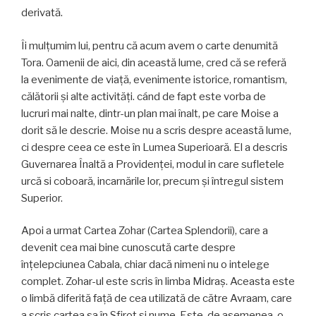
derivată.
Îi mulţumim lui, pentru că acum avem o carte denumită
Tora. Oamenii de aici, din această lume, cred că se referă
la evenimente de viaţă, evenimente istorice, romantism,
călătorii şi alte activităţi. cánd de fapt este vorba de
lucruri mai nalte, dintr-un plan mai înalt, pe care Moise a
dorit să le descrie. Moise nu a scris despre această lume,
ci despre ceea ce este în Lumea Superioară. El a descris
Guvernarea Înaltă a Providenţei, modul in care sufletele
urcă si coboară, incarnările lor, precum şi întregul sistem
Superior.
Apoi a urmat Cartea Zohar (Cartea Splendorii), care a
devenit cea mai bine cunoscută carte despre
înţelepciunea Cabala, chiar dacă nimeni nu o intelege
complet. Zohar-ul este scris în limba Midraş. Aceasta este
o limbă diferită faţă de cea utilizată de către Avraam, care
a scris cartea sa în Sfirot şi nume. Este, de asemenea, o