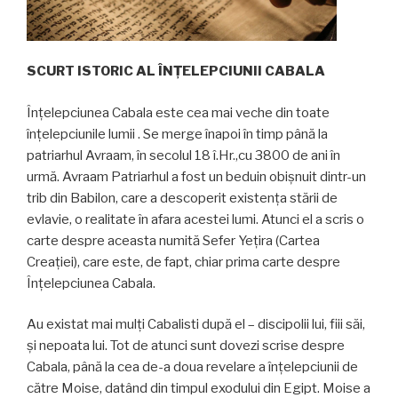
SCURT ISTORIC AL ÎNŢELEPCIUNII CABALA
Înţelepciunea Cabala este cea mai veche din toate
înţelepciunile lumii . Se merge înapoi în timp până la
patriarhul Avraam, în secolul 18 î.Hr.,cu 3800 de ani în
urmă. Avraam Patriarhul a fost un beduin obişnuit dintr-un
trib din Babilon, care a descoperit existenţa stării de
evlavie, o realitate în afara acestei lumi. Atunci el a scris o
carte despre aceasta numită Sefer Yeţira (Cartea
Creaţiei), care este, de fapt, chiar prima carte despre
Înţelepciunea Cabala.
Au existat mai mulţi Cabalisti după el – discipolii lui, fiii săi,
şi nepoata lui. Tot de atunci sunt dovezi scrise despre
Cabala, până la cea de-a doua revelare a înţelepciunii de
către Moise, datând din timpul exodului din Egipt. Moise a