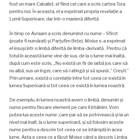
fost un mare Cabalist, el fiind cel care a scris cartea Tora
pentru noi. În aceasta, el a exprimat propria revelaţie a
Lumii Superioare, dar într-o manieră diferită.
În timp ce Avraam a scris denumind cu nume – Sfirot
(poate fi numărat) şi Parţufim (feţe), Moise s-a exprimat
el însuşi într-o limbă diferită de limba-derivată . Pentru că
totul în această lume vine de sus, de la o lume mai înaltă,
după cum este scris, „Nu există un fir de iarbă jos care să
nu aibă, sus un înger, care să-l atingă şi să spună ,” Creşti.”
Prin urmare, există o corelaţie între tot ceea ce există în
lumea Superioară si tot ceea ce există în lumea noastră.
De exemplu, în lumea noastră avem o limbă, denumiri şi
nume pentru fiecare element pe care il întâlnim. Vom
putea lua aceste nume ,care par să se potrivească şi la un
nivel mai înalt, la o lume superioară, şi să folosim aceste
nume pentru a descrie tot ceea ce se întâmplă în acea
lume. Asta e ceea ce a făcut Moise când a descris Limba