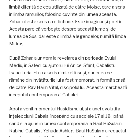
limbă diferită de cea utilizată de către Moise, care a scris
în limba ramurilor, folosind cuvinte din lumea aceasta.
Zohar-ul este scris ca o ficţiune. Este imaginar şi poetic.
Acesta pare că vorbeşte despre această lume şi de
lumea de Sus, dar este o limbă a legendelor, numită limba
Midraş.
După Zohar, ajungem la revelarea din perioada Evului
Mediu, în Safed, cu ajutorul lui Ari cel Sfânt, Cabalistul
Isaac Luria. El nu a scris nimic el însuşi, dar ceea ce
rămâne din invăţăturile lui a fost memorat, in formă scrisă
de către Rav Haim Vital, discipolul lui. Aceasta marchează
începutul contemporan al Cabalei.
Apoi a venit momentul Hasidismului, şi a unei evoluţii a
înţelepciunii Cabala, începând cu secolele 17 si 18 , până
când s-a ajuns în lumea contemporană la Baal HaSulam,
Rabinul Cabalist Yehuda Ashlag. Baal HaSulam a redactat