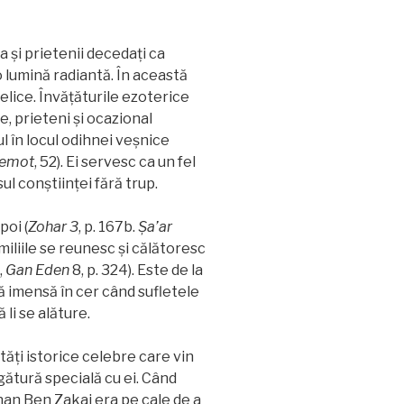
ia și prietenii decedați ca
o lumină radiantă. În această
gelice. Învățăturile ezoterice
, prieteni și ocazional
l în locul odihnei veșnice
emot
, 52). Ei servesc ca un fel
sul conștiinței fără trup.
poi (
Zohar 3
, p. 167b.
Şa’ar
 familiile se reunesc și călătoresc
,
Gan
Eden
8, p. 324). Este de la
lă imensă în cer când sufletele
 li se alăture.
ăți istorice celebre care vin
egătură specială cu ei. Când
anan Ben Zakai era pe cale de a