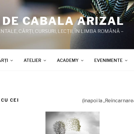
 DE CABALA ARIZAL
TALE, CĂRŢI, CURSURI, LECŢII, ÎN LIMBA ROMÂNĂ –
ĂRŢI
ATELIER
ACADEMY
EVENIMENTE
 CU CEI
(înapoi la „Reîncarnare