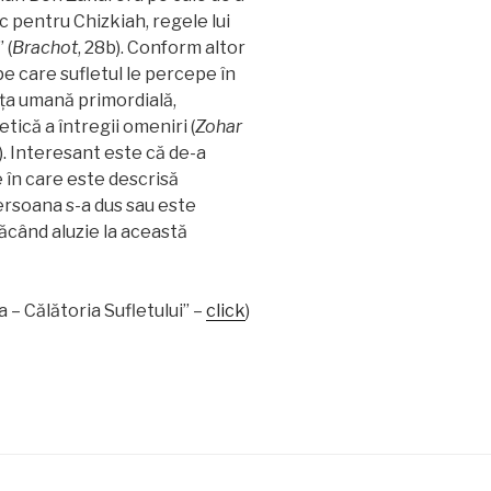
c pentru Chizkiah, regele lui
 (
Brachot
, 28b). Conform altor
pe care sufletul le percepe în
ința umană primordială,
tică a întregii omeniri (
Zohar
8). Interesant este că de-a
te în care este descrisă
rsoana s-a dus sau este
făcând aluzie la această
a – Călătoria Sufletului” –
click
)