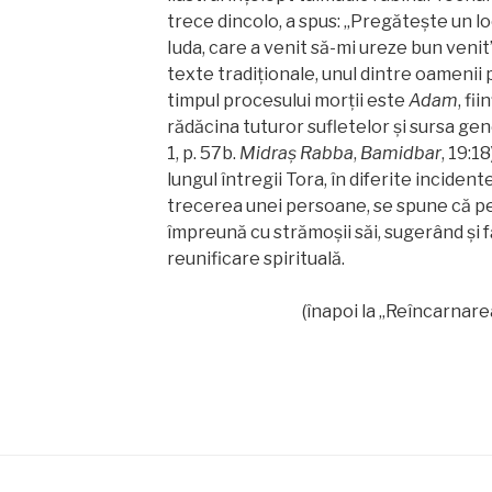
trece dincolo, a spus: „Pregătește un lo
Iuda, care a venit să-mi ureze bun venit”
texte tradiționale, unul dintre oamenii 
timpul procesului morţii este
Adam
, fi
rădăcina tuturor sufletelor și sursa gene
1, p. 57b.
Midraş
Rabba
,
Bamidbar
, 19:1
lungul întregii Tora, în diferite inciden
trecerea unei persoane, se spune că pe
împreună cu strămoșii săi, sugerând și 
reunificare spirituală.
(înapoi la „Reîncarnare