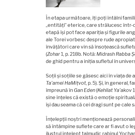
În etapa următoare, îţi poţi întâlni famil
„entități” eterice, care strălucesc într-
etapă își pot face apariția și figurile an
ale Torei vorbesc despre rude apropiate
învăţători care vin să însoțească sufletu
(
Zohar
1, p. 218b. Notă:
Midrash
Rabba
Ş
de ghid pentru a iniția sufletul în univer
Soții și soțiile se găsesc aici în viața de a
Ta’amei
HaMiţvot
, p. 5). Și, în general,
împreună în
Gan
Eden
(
Kehilat
Ya’akov
1
sine înțeles că există o emoție spiritua
își dau seama că cei dragi sunt pe cale să
Înțelepții noștri menționează personalit
să întâmpine suflete care ar fi avut o l
ilustrul înțelept talmudic rabinul Yoch