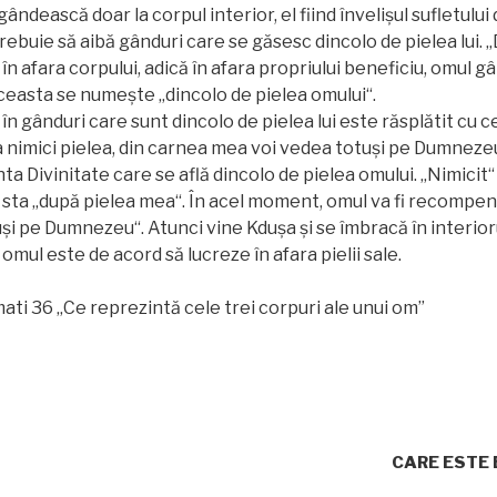
ândească doar la corpul interior, el fiind învelişul sufletulu
ebuie să aibă gânduri care se găsesc dincolo de pielea lui. „
n afara corpului, adică în afara propriului beneficiu, omul g
Aceasta se numeşte „dincolo de pielea omului“.
n gânduri care sunt dincolo de pielea lui este răsplătit cu c
 nimici pielea, din carnea mea voi vedea totuşi pe Dumnezeu“ 
ta Divinitate care se află dincolo de pielea omului. „Nimicit
sta „după pielea mea“. În acel moment, omul va fi recompens
şi pe Dumnezeu“. Atunci vine Kdușa şi se îmbracă în interioru
omul este de acord să lucreze în afara pielii sale.
ti 36 „Ce reprezintă cele trei corpuri ale unui om”
CARE ESTE 