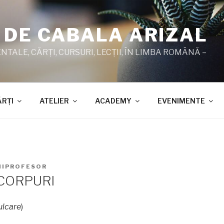
 DE CABALA ARIZAL
TALE, CĂRŢI, CURSURI, LECŢII, ÎN LIMBA ROMÂNĂ –
ĂRŢI
ATELIER
ACADEMY
EVENIMENTE
HIPROFESOR
 CORPURI
culcare
)