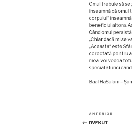
Omul trebuie să se g
înseamnă că omul tr
corpului“ înseamnă î
beneficiul altora. 
Când omul persistă î
„Chiar dacă mi se va
„Aceasta“ este Sfân
corectată pentru a 
mea, voi vedea totu
special atunci când 
Baal HaSulam – Șama
Navigare
Articolul
ANTERIOR
în
anterior
DVEKUT