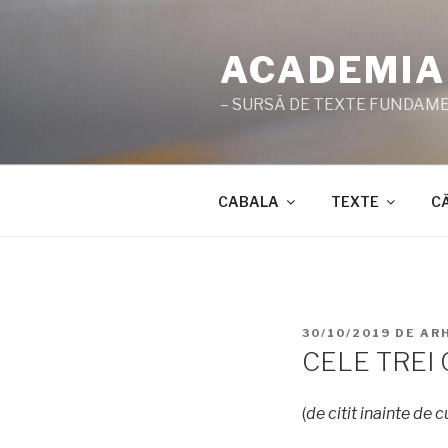
Sari
la
ACADEMIA
conținut
– SURSĂ DE TEXTE FUNDAMEN
CABALA
TEXTE
C
PUBLICAT
30/10/2019
DE
AR
PE
CELE TREI
(
de citit inainte de 