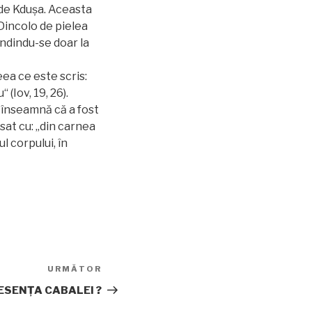
i de Kdușa. Aceasta
Dincolo de pielea
ândindu-se doar la
eea ce este scris:
(Iov, 19, 26).
“ înseamnă că a fost
at cu: „din carnea
l corpului, în
URMĂTOR
Articolul
următor
ESENŢA CABALEI ?