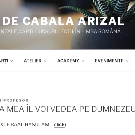
 DE CABALA ARIZAL
TALE, CĂRŢI, CURSURI, LECŢII, ÎN LIMBA ROMÂNĂ –
ĂRŢI
ATELIER
ACADEMY
EVENIMENTE
HIPROFESOR
A MEA ÎL VOI VEDEA PE DUMNEZE
 TEXTE BAAL HASULAM –
click
)