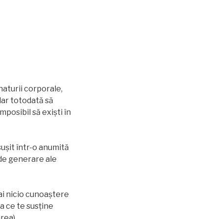
naturii corporale,
, dar totodată să
mposibil să exişti în
suşit într-o anumită
 de generare ale
ai nicio cunoaștere
ea ce te susţine
rea).