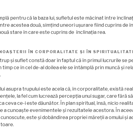
plă pentru că la baza lui, sufletul este măcinat între înclinaț
ntre acestea două, simțind uneori ușurare fiind cuprins de în
 nouă stare în care este cuprins de înclinația rea.
OAŞTERII ÎN CORPORALITATE ȘI ÎN SPIRITUALITAT
up și suflet constă doar în faptul că în primul lucrurile se 
 în timp ce în cel de-al doilea ele se întâmplă prin muncă și r
.
lui asupra trupului este acela că, în corporalitate, există real
enţele, la fel cum lucrează percepția unui sugar, care fără să
 ceva ce-i este dăunător. În plan spiritual, însă, nicio reali
e a cunoaşte evenimentele și rezultatele acestora. În acee
unoscute, este şi dobândirea propriei măreţii a omului și ac
ătoare.