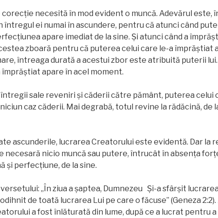
e corecție necesită în mod evident o muncă. Adevărul este, î
n întregul ei numai în ascundere, pentru că atunci când put
rfecțiunea apare imediat de la sine. Și atunci când a împrăşt
estea zboară pentru că puterea celui care le-a împrăştiat a
mare, întreaga durată a acestui zbor este atribuită puterii l
-a împrăştiat apare în acel moment.
ul întregii sale reveniri și căderii către pământ, puterea celui
 niciun caz căderii. Mai degrabă, totul revine la rădăcină, de l
oate ascunderile, lucrarea Creatorului este evidentă. Dar la ​​
e necesară nicio muncă sau putere, întrucât în absența forțe
ă și perfecțiune, de la sine.
versetului: „În ziua a şaptea, Dumnezeu Şi-a sfârşit lucrarea
 odihnit de toată lucrarea Lui pe care o făcuse” (Geneza 2:2). A
atorului a fost înlăturată din lume, după ce a lucrat pentru a 