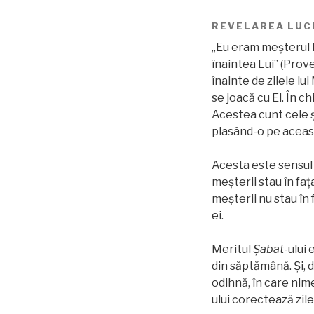
REVELAREA LUC
„Eu eram meşterul Lu
înaintea Lui” (Prov
înainte de zilele lui
se joacă cu El. În c
Acestea cunt cele ş
plasând-o pe aceast
Acesta este sensul c
meșterii stau în faț
meșterii nu stau în 
ei.
Meritul
Şabat
-ului 
din săptămână. Și, d
odihnă, în care nim
ului corectează zil