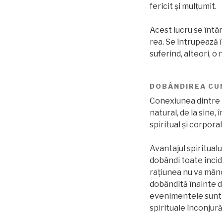
fericit și mulțumit.
Acest lucru se întâm
rea. Se întrupează î
suferind, alteori, o
DOBÂNDIREA CUN
Conexiunea dintre tr
natural, de la sine,
spiritual și corporal
Avantajul spiritualu
dobândi toate incid
raţiunea nu va mânca
dobândită înainte d
evenimentele sunt c
spirituale înconjur