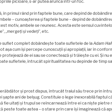
riile picioare, s-ar putea arunca într-un foc.
ă, în primul rând prin faptele bune, care depind de dobândire
ambele – cunoașterea și faptele bune – depind de dobândirea
 acest motiv, ambele se reunesc. Acesta este sensul cuvintelor
, „mergeți și vedeți”, etc.
e suflet complet dobândeşte toate sufletele de la
Adam HaR
 tot așa cum îşi percepe cunoscuții și apropiaţii, iar în confo
e protejează de ei sau se conectează și trăiește cu ei. Și nu 
te sufletele, întrucât spiritualitatea nu depinde de timp sau
răbdător și prost dispus, întrucât traiul său trece prin într
i șapte ani de belșug. Constituie o lege inexorabilă faptul c
ă fie uitați și trupul se reîncarnează între ei ca niște pietre
tă peste toate astea – o stare prin care îşi imaginează că ap