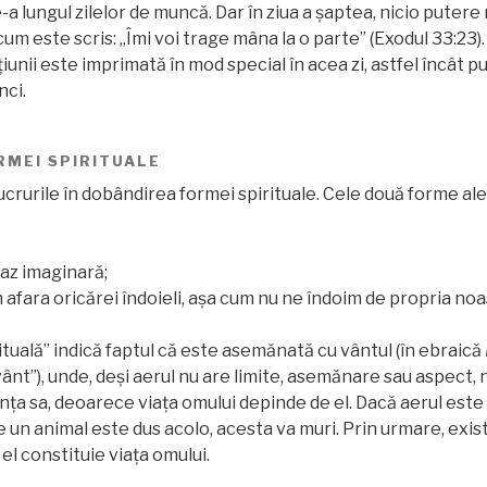
 lungul zilelor de muncă. Dar în ziua a șaptea, nicio putere nu
cum este scris: „Îmi voi trage mâna la o parte” (Exodul 33:23).
țiunii este imprimată în mod special în acea zi, astfel încât 
nci.
RMEI SPIRITUALE
ucrurile în dobândirea formei spirituale. Cele două forme ale
 caz imaginară;
n afara oricărei îndoieli, aşa cum nu ne îndoim de propria no
tuală” indică faptul că este asemănată cu vântul (în ebraică
 „vânt”), unde, deși aerul nu are limite, asemănare sau aspect,
nța sa, deoarece viața omului depinde de el. Dacă aerul este 
re un animal este dus acolo, acesta va muri. Prin urmare, exi
el constituie viața omului.