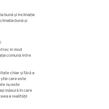
ia bună și înclinația
clinația bună și
E
petrec în mod
elația comună între
itate chiar și fără a
 știe care este
tate nu este
aşi măsură în care
eea a realității