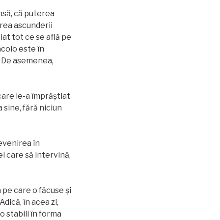
nsă, că puterea
erea ascunderii
iat tot ce se află pe
colo este în
ui. De asemenea,
 care le-a împrăştiat
a sine, fără niciun
revenirea în
i care să intervină,
 pe care o făcuse şi
dică, în acea zi,
o stabili în forma