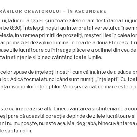
RĂRILOR CREATORULUI – ÎN ASCUNDERE
i, la lucru lângă El, şi în toate zilele eram desfătarea Lui, 
erbe 8:30). Înțelepții noștri au interpretat versetul ca înse
 Mesia, în vremea primirii de prozeliţi, meșterii ies în calea l
hiar prima zi El dezvăluie lumina, în cea de-a doua El crează f
ase zile lucrătoare cu întreaga plăcere a odihnei din cea de-
a în sfinţenie şi binecuvântând toate lumile.
elor spuse de înțelepții noștri, cum că înainte de a aduce pri
a lor. Adică tocmai atunci când sunt numiți „înțelepți”. Cu to
fața discipolilor înțelepților. Vino și vezi cât de mare este 
este că în acea zi se află binecuvântarea și sfințenia de a co
eși pare că această corecţie depinde de zilele lucrătoare și 
eni nu munceşte, nu este așa. Mai degrabă, binecuvântarea ș
ele săptămânii.