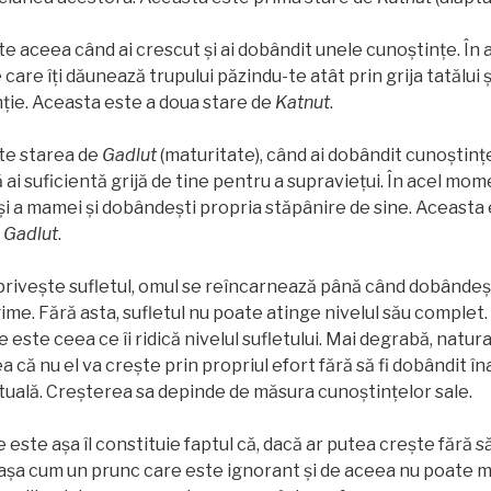
e aceea când ai crescut și ai dobândit unele cunoștințe. În
e care îţi dăunează trupului păzindu-te atât prin grija tatălui 
nţie. Aceasta este a doua stare de
Katnut
.
ste starea de
Gadlut
(maturitate), când ai dobândit cunoștinț
să ai suficientă grijă de tine pentru a supraviețui. În acel mom
 și a mamei și dobândești propria stăpânire de sine. Aceasta 
e
Gadlut
.
 privește sufletul, omul se reîncarnează până când dobânde
ime. Fără asta, sufletul nu poate atinge nivelul său complet. 
este ceea ce îi ridică nivelul sufletului. Mai degrabă, natur
a că nu el va crește prin propriul efort fără să fi dobândit î
tuală. Creșterea sa depinde de măsura cunoștințelor sale.
este așa îl constituie faptul că, dacă ar putea crește fără s
 aşa cum un prunc care este ignorant și de aceea nu poate 