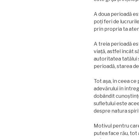
A doua perioadă est
poţi feri de lucruril
prin propria ta ate
A treia perioadă e
viață, astfel încât 
autoritatea tatălui
perioadă, starea d
Tot aşa, în ceea ce
adevărului în întreg
dobândit cunoștințe 
sufletului este acee
despre natura spiri
Motivul pentru care 
putea face rău, tot