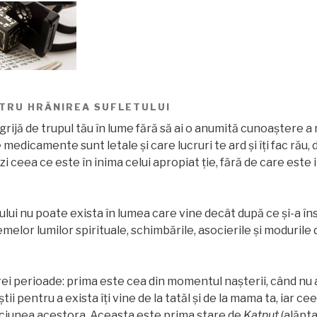
NTRU HRĂNIREA SUFLETULUI
 grijă de trupul tău în lume fără să ai o anumită cunoaștere a 
re medicamente sunt letale și care lucruri te ard și îţi fac rău
zi ceea ce este în inima celui apropiat ţie, fără de care este i
ului nu poate exista în lumea care vine decât după ce şi-a în
melor lumilor spirituale, schimbările, asocierile și modurile
rei perioade: prima este cea din momentul nașterii, când nu 
știi pentru a exista îţi vine de la tatăl și de la mama ta, iar ce
epciunea acestora. Aceasta este prima stare de
Katnut
(alăpta