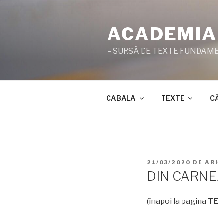
Sari
la
ACADEMIA
conținut
– SURSĂ DE TEXTE FUNDAMEN
CABALA
TEXTE
C
PUBLICAT
21/03/2020
DE
AR
PE
DIN CARNE
(înapoi la pagina