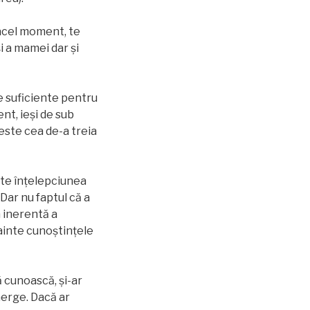
 acel moment, te
şi a mamei dar și
e suficiente pentru
ent, ieşi de sub
este cea de-a treia
ște înțelepciunea
Dar nu faptul că a
a inerentă a
nainte cunoștințele
ă cunoască, şi-ar
merge. Dacă ar