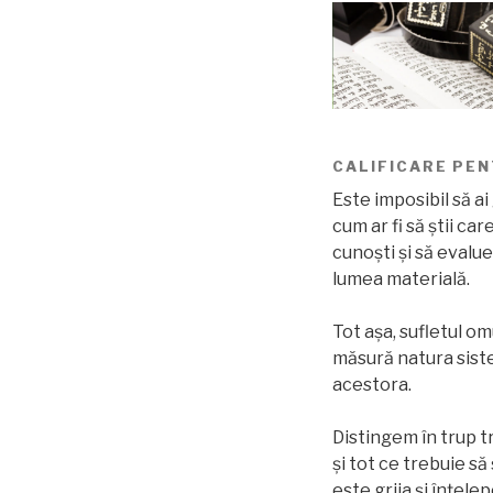
CALIFICARE PE
Este imposibil să ai
cum ar fi să ştii ca
cunoşti și să evalue
lumea materială.
Tot așa, sufletul om
măsură natura siste
acestora.
Distingem în trup t
și tot ce trebuie să 
este grija şi înţel