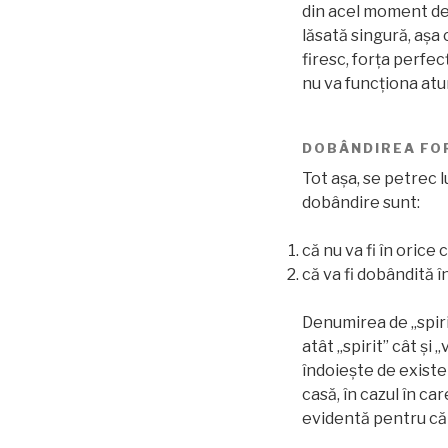
din acel moment de-a
lăsată singură, așa 
firesc, forța perfec
nu va funcționa atu
DOBÂNDIREA FO
Tot aşa, se petrec l
dobândire sunt:
că nu va fi în orice
că va fi dobândită î
Denumirea de „spiri
atât „spirit” cât și
îndoiește de existe
casă, în cazul în ca
evidentă pentru că 