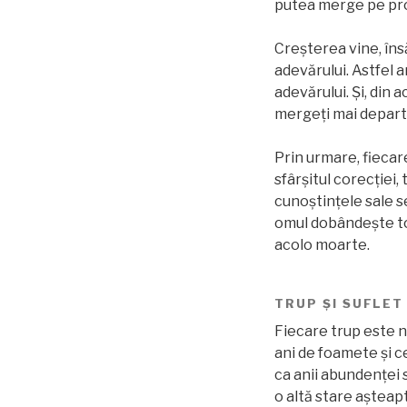
putea merge pe prop
Creșterea vine, îns
adevărului. Astfel 
adevărului. Și, din
mergeți mai departe”
Prin urmare, fiecar
sfârșitul corecției,
cunoștințele sale s
omul dobândeşte toa
acolo moarte.
TRUP ŞI SUFLET
Fiecare trup este ne
ani de foamete și ce
ca anii abundenței s
o altă stare așteap