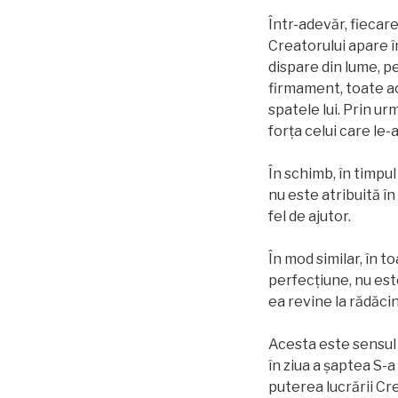
Într-adevăr, fiecar
Creatorului apare î
dispare din lume, pe
firmament, toate ac
spatele lui. Prin ur
forța celui care le
În schimb, în ​​timp
nu este atribuită în
fel de ajutor.
În mod similar, în t
perfecțiune, nu est
ea revine la rădăcin
Acesta este sensul 
în ziua a şaptea S-a
puterea lucrării Cre