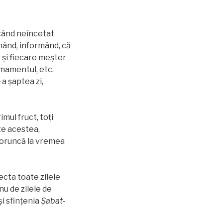
jucând neîncetat
mnând, informând, că
or și fiecare meșter
irmamentul, etc.
a şaptea zi,
mul fruct, toți
ate acestea,
o poruncă la vremea
recta toate zilele
nu de zilele de
i sfințenia
Şabat
-