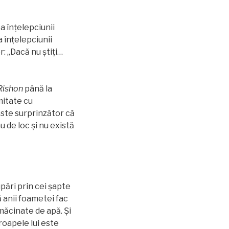
a înțelepciunii
 înțelepciunii
: „Dacă nu știți…
ishon
până la
rmitate cu
este surprinzător că
 de loc și nu există
upări prin cei șapte
ă anii foametei fac
 măcinate de apă. Și
roapele lui este