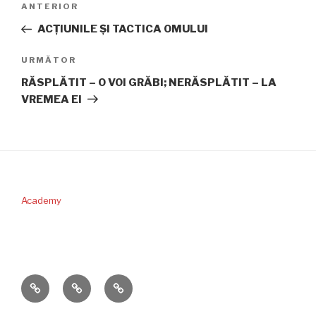
Articolul
ANTERIOR
în
anterior
ACŢIUNILE ŞI TACTICA OMULUI
articole
Articolul
URMĂTOR
următor
RĂSPLĂTIT – O VOI GRĂBI; NERĂSPLĂTIT – LA
VREMEA EI
Academy
PERICOPA
DONAŢII
CONTACT
SĂPTĂMÂNII