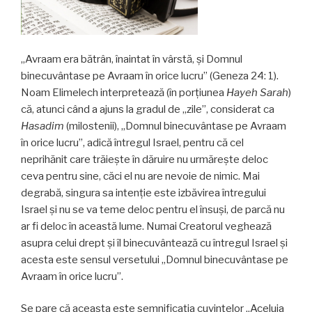
„Avraam era bătrân, înaintat în vârstă, şi Domnul
binecuvântase pe Avraam în orice lucru” (Geneza 24: 1).
Noam Elimelech interpretează (în porțiunea
Hayeh Sarah
)
că, atunci când a ajuns la gradul de „zile”, considerat ca
Hasadim
(milostenii), „Domnul binecuvântase pe Avraam
în orice lucru”, adică întregul Israel, pentru că cel
neprihănit care trăieşte în dăruire nu urmăreşte deloc
ceva pentru sine, căci el nu are nevoie de nimic. Mai
degrabă, singura sa intenție este izbăvirea întregului
Israel și nu se va teme deloc pentru el însuși, de parcă nu
ar fi deloc în această lume. Numai Creatorul veghează
asupra celui drept și îl binecuvântează cu întregul Israel și
acesta este sensul versetului „Domnul binecuvântase pe
Avraam în orice lucru”.
Se pare că aceasta este semnificaţia cuvintelor „Aceluia