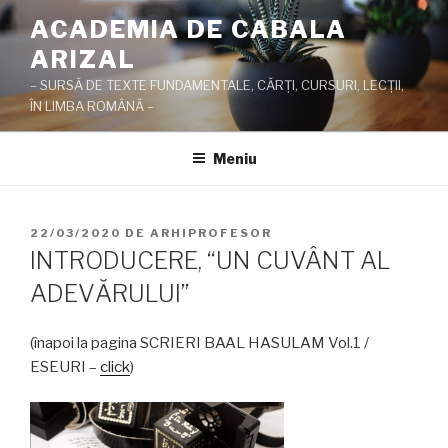
Sari
ACADEMIA DE CABALA
la
ARIZAL
conținut
– SURSĂ DE TEXTE FUNDAMENTALE, CĂRŢI, CURSURI, LECŢII,
ÎN LIMBA ROMÂNĂ –
Meniu
PUBLICAT
22/03/2020
DE
ARHIPROFESOR
PE
INTRODUCERE, “UN CUVÂNT AL
ADEVĂRULUI”
(înapoi la pagina SCRIERI BAAL HASULAM Vol.1 /
ESEURI –
click
)