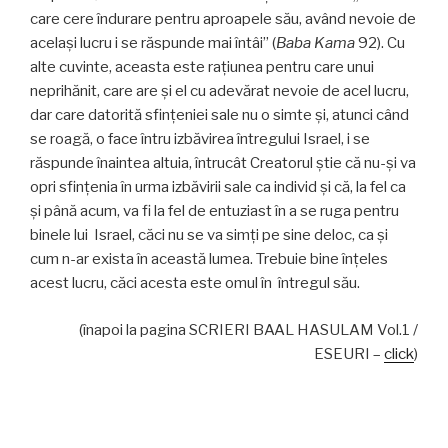
care cere îndurare pentru aproapele său, având nevoie de
același lucru i se răspunde mai întâi” (
Baba Kama
92). Cu
alte cuvinte, aceasta este raţiunea pentru care unui
neprihănit, care are şi el cu adevărat nevoie de acel lucru,
dar care datorită sfințeniei sale nu o simte și, atunci când
se roagă, o face întru izbăvirea întregului Israel, i se
răspunde înaintea altuia, întrucât Creatorul știe că nu-și va
opri sfințenia în urma izbăvirii sale ca individ și că, la fel ca
și până acum, va fi la fel de entuziast în a se ruga pentru
binele lui Israel, căci nu se va simţi pe sine deloc, ca și
cum n-ar exista în această lumea. Trebuie bine înţeles
acest lucru, căci acesta este omul în întregul său.
(înapoi la pagina SCRIERI BAAL HASULAM Vol.1 /
ESEURI –
click
)
Navigare