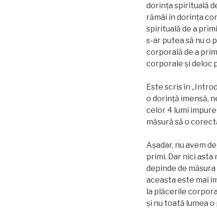
dorinţa spirituală d
rămâi în dorinţa cor
spirituală de a prim
s-ar putea să nu o 
corporală de a primi
corporale și deloc 
Este scris în „Intr
o dorință imensă, n
celor 4 lumi impure
măsură să o corectă
Aşadar, nu avem de 
primi. Dar nici asta
depinde de măsura cr
aceasta este mai im
la plăcerile corpor
și nu toată lumea o