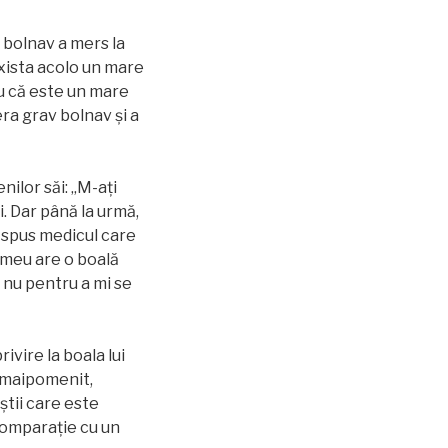
 bolnav a mers la
 exista acolo un mare
ru că este un mare
era grav bolnav și a
nilor săi: „M-ați
i. Dar până la urmă,
a spus medicul care
l meu are o boală
 nu pentru a mi se
ivire la boala lui
emaipomenit,
știi care este
comparație cu un