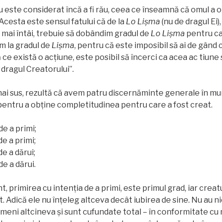
ru este considerat încă a fi rău, ceea ce înseamnă că omul a 
Acesta este sensul fatului că de la
Lo Lişma
(nu de dragul Ei)
ă, mai întâi, trebuie să dobândim gradul de
Lo
Lişma
pentru ca,
ăm la gradul de
Lişma
, pentru că este imposibil să ai de gând 
 ce există o acţiune, este posibil să încerci ca acea ac tiun
dragul Creatorului”.
ai sus, rezultă că avem patru discernăminte generale în mu
entru a obține completitudinea pentru care a fost creat.
de a primi;
de a primi;
de a dărui;
de a dărui.
 primirea cu intenţia de a primi, este primul grad, iar creat
 Adică ele nu înțeleg altceva decât iubirea de sine. Nu au ni
meni altcineva și sunt cufundate total – în conformitate cu 