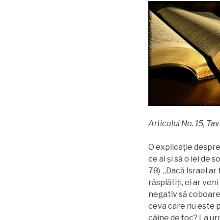
Articolul No. 15, T
O explicație despre 
ce ai și să o iei de 
78) „Dacă Israel ar 
răsplătiți, ei ar ve
negativ să coboare 
ceva care nu este p
câine de foc? La ur