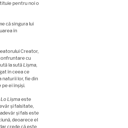
tituie pentru noi o
e că singura lui
luarea în
reatorului Creator,
 confruntare cu
sută la sută
Lişma
,
gat în ceea ce
naturii lor, fie din
pe ei înşişi.
r
Lo
Lişma
este
văr și falsitate,
 adevăr și fals este
nciună, deoarece el
 dar crede că este