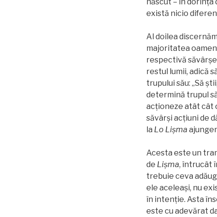
născut – în dorinţa
există nicio diferență
Al doilea discernăm
majoritatea oamenil
respectivă săvârşeşt
restul lumii, adică 
trupului său: „Să şti
determină trupul să 
acționeze atât cât 
săvârşi acţiuni de 
la
Lo Lişma
ajunge
Acesta este un tramb
de
Lişma
, întrucât
trebuie ceva adăug
ele aceleași, nu ex
în intenție. Asta î
este cu adevărat da