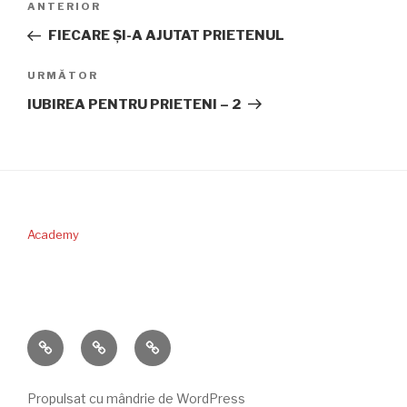
Articolul
ANTERIOR
în
anterior
FIECARE ŞI-A AJUTAT PRIETENUL
articole
Articolul
URMĂTOR
următor
IUBIREA PENTRU PRIETENI – 2
Academy
PERICOPA
DONAŢII
CONTACT
SĂPTĂMÂNII
Propulsat cu mândrie de WordPress