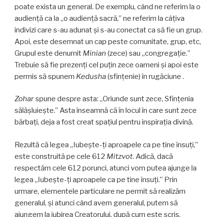
poate exista un general. De exemplu, când ne referim la o
audienţă ca la „o audienţă sacră,” ne referim la câţiva
indivizi care s-au adunat şi s-au conectat ca să fie un grup.
Apoi, este desemnat un cap peste comunitate, grup, etc,
Grupul este denumit
Minian
(zece) sau „congregaţie.”
Trebuie să fie prezenţi cel puţin zece oameni şi apoi este
permis să spunem
Kedusha
(sfinţenie) în rugăciune .
Zohar
spune despre asta: „Oriunde sunt zece, Sfinţenia
sălăşluieşte.” Asta înseamnă că în locul în care sunt zece
bărbaţi, deja a fost creat spaţiul pentru inspiraţia divină.
Rezultă că legea „Iubeşte-ţi aproapele ca pe tine însuţi,”
este construită pe cele 612
Mitzvot
. Adică, dacă
respectăm cele 612 porunci, atunci vom putea ajunge la
legea „Iubeşte-ţi aproapele ca pe tine însuţi.” Prin
urmare, elementele particulare ne permit să realizăm
generalul, şi atunci când avem generalul, putem să
ajungem la iubirea Creatorului, după cum este scris,