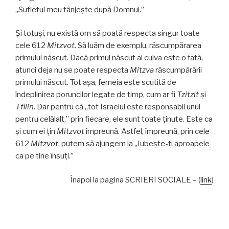
„Sufletul meu tânjeşte după Domnul.”
Şi totuşi, nu există om să poată respecta singur toate
cele 612
Mitzvot.
Să luăm de exemplu, răscumpărarea
primului născut. Dacă primul născut al cuiva este o fată,
atunci deja nu se poate respecta
Mitzva
răscumpărării
primului născut. Tot aşa, femeia este scutită de
îndeplinirea poruncilor legate de timp, cum ar fi
Tzitzit
şi
Tfilin
. Dar pentru că „tot Israelul este responsabil unul
pentru celălalt,” prin fiecare, ele sunt toate ţinute. Este ca
şi cum ei ţin
Mitzvot
împreună. Astfel, împreună, prin cele
612
Mitzvot
, putem să ajungem la „Iubeşte-ţi aproapele
ca pe tine însuţi.”
Înapoi la pagina SCRIERI SOCIALE – (
link
)
Navigare