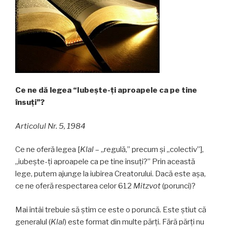
Ce ne dă legea “Iubeşte-ţi aproapele ca pe tine
însuţi”?
Articolul Nr. 5, 1984
Ce ne oferă legea [
Klal
– „regulă,” precum şi „colectiv”],
„iubeşte-ţi aproapele ca pe tine însuţi?” Prin această
lege, putem ajunge la iubirea Creatorului. Dacă este aşa,
ce ne oferă respectarea celor 612
Mitzvot
(porunci)?
Mai întâi trebuie să ştim ce este o poruncă. Este ştiut că
generalul (
Klal
) este format din multe părţi. Fără părţi nu