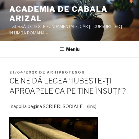
Sari
ACADEMIA DE CABALA
la
ARIZAL
conținut
– SURSĂ DE TEXTE FUNDAMENTALE, CĂRŢI, CURSURI, LECŢII,
ÎN LIMBA ROMÂNĂ –
Meniu
PUBLICAT
21/04/2020
DE
ARHIPROFESOR
PE
CE NE DĂ LEGEA “IUBEŞTE-ŢI
APROAPELE CA PE TINE ÎNSUŢI”?
Înapoi la pagina SCRIERI SOCIALE – (
link
)