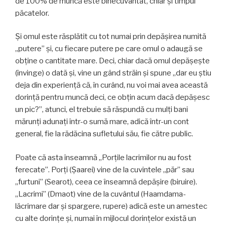
de 100% de muncă este binecuvântat, chiar și timpul
păcatelor.
Și omul este răsplătit cu tot numai prin depășirea numită
„putere” și, cu fiecare putere pe care omul o adaugă se
obține o cantitate mare. Deci, chiar dacă omul depășește
(învinge) o dată și, vine un gând străin și spune „dar eu știu
deja din experiență că, în curând, nu voi mai avea această
dorință pentru muncă deci, ce obțin acum dacă depășesc
un pic?”, atunci, el trebuie să răspundă cu mulți bani
mărunți adunați într-o sumă mare, adică într-un cont
general, fie la rădăcina sufletului său, fie către public.
Poate că asta înseamnă „Porțile lacrimilor nu au fost
ferecate”. Porți (Șaarei) vine de la cuvintele „păr” sau
„furtuni” (Searot), ceea ce înseamnă depășire (biruire).
„Lacrimi” (Dmaot) vine de la cuvântul (Haamdama-
lăcrimare dar și spargere, rupere) adică este un amestec
cu alte dorințe și, numai în mijlocul dorințelor există un