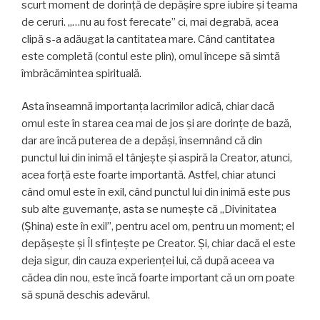
scurt moment de dorință de depășire spre iubire și teama
de ceruri. „…nu au fost ferecate” ci, mai degrabă, acea
clipă s-a adăugat la cantitatea mare. Când cantitatea
este completă (contul este plin), omul începe să simtă
îmbrăcămintea spirituală.
Asta înseamnă importanța lacrimilor adică, chiar dacă
omul este în starea cea mai de jos și are dorințe de bază,
dar are încă puterea de a depăși, însemnând că din
punctul lui din inimă el tânjește și aspiră la Creator, atunci,
acea forță este foarte importantă. Astfel, chiar atunci
când omul este în exil, când punctul lui din inimă este pus
sub alte guvernanțe, asta se numește că „Divinitatea
(Șhina) este în exil”, pentru acel om, pentru un moment; el
depășește și Îl sfințește pe Creator. Și, chiar dacă el este
deja sigur, din cauza experienței lui, că după aceea va
cădea din nou, este încă foarte important că un om poate
să spună deschis adevărul.