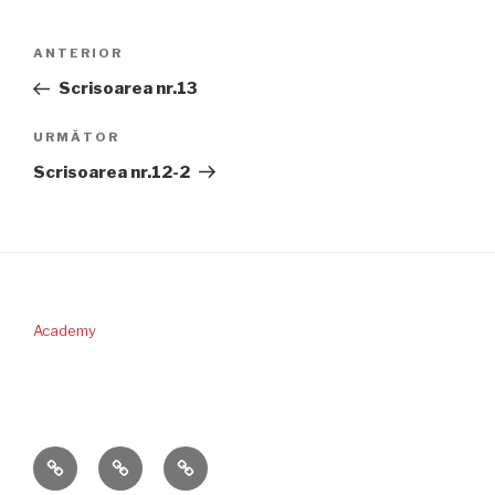
Navigare
Articolul
ANTERIOR
în
anterior
Scrisoarea nr.13
articole
Articolul
URMĂTOR
următor
Scrisoarea nr.12-2
Academy
PERICOPA
DONAŢII
CONTACT
SĂPTĂMÂNII