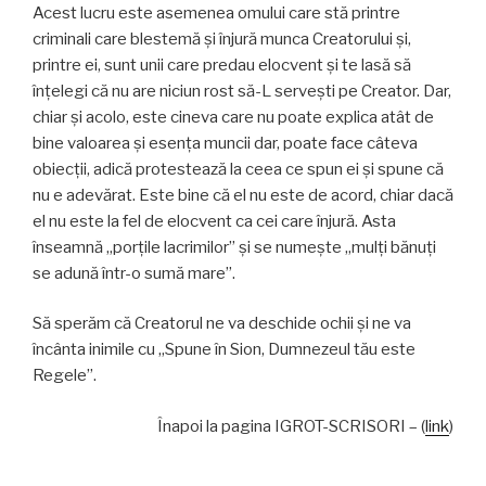
Acest lucru este asemenea omului care stă printre
criminali care blestemă și înjură munca Creatorului și,
printre ei, sunt unii care predau elocvent și te lasă să
înțelegi că nu are niciun rost să-L servești pe Creator. Dar,
chiar și acolo, este cineva care nu poate explica atât de
bine valoarea și esența muncii dar, poate face câteva
obiecții, adică protestează la ceea ce spun ei și spune că
nu e adevărat. Este bine că el nu este de acord, chiar dacă
el nu este la fel de elocvent ca cei care înjură. Asta
înseamnă „porțile lacrimilor” și se numește „mulți bănuți
se adună într-o sumă mare”.
Să sperăm că Creatorul ne va deschide ochii și ne va
încânta inimile cu „Spune în Sion, Dumnezeul tău este
Regele”.
Înapoi la pagina IGROT-SCRISORI – (
link
)