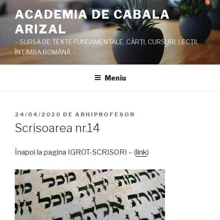
Sari
ACADEMIA DE CABALA
la
ARIZAL
conținut
– SURSĂ DE TEXTE FUNDAMENTALE, CĂRŢI, CURSURI, LECŢII,
ÎN LIMBA ROMÂNĂ –
Meniu
PUBLICAT
24/04/2020
DE
ARHIPROFESOR
PE
Scrisoarea nr.14
Înapoi la pagina IGROT-SCRISORI – (
link
)