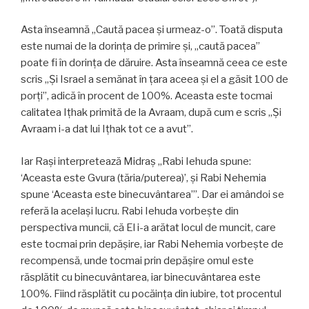
Asta înseamnă „Caută pacea și urmeaz-o”. Toată disputa
este numai de la dorința de primire și, „caută pacea”
poate fi în dorința de dăruire. Asta înseamnă ceea ce este
scris „Și Israel a semănat în țara aceea și el a găsit 100 de
porți”, adică în procent de 100%. Aceasta este tocmai
calitatea Ițhak primită de la Avraam, după cum e scris „Și
Avraam i-a dat lui Ițhak tot ce a avut”.
Iar Rași interpretează Midraș „Rabi Iehuda spune:
‘Aceasta este Gvura (tăria/puterea)’, și Rabi Nehemia
spune ‘Aceasta este binecuvântarea’”. Dar ei amândoi se
referă la același lucru. Rabi Iehuda vorbește din
perspectiva muncii, că El i-a arătat locul de muncit, care
este tocmai prin depășire, iar Rabi Nehemia vorbește de
recompensă, unde tocmai prin depășire omul este
răsplătit cu binecuvântarea, iar binecuvântarea este
100%. Fiind răsplătit cu pocăința din iubire, tot procentul