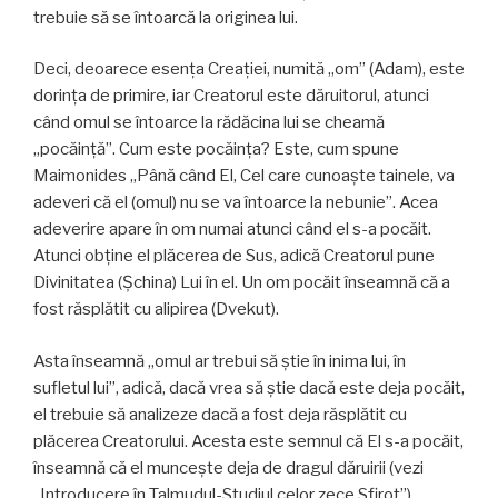
trebuie să se întoarcă la originea lui.
Deci, deoarece esența Creației, numită „om” (Adam), este
dorința de primire, iar Creatorul este dăruitorul, atunci
când omul se întoarce la rădăcina lui se cheamă
„pocăință”. Cum este pocăința? Este, cum spune
Maimonides „Până când El, Cel care cunoaște tainele, va
adeveri că el (omul) nu se va întoarce la nebunie”. Acea
adeverire apare în om numai atunci când el s-a pocăit.
Atunci obține el plăcerea de Sus, adică Creatorul pune
Divinitatea (Șchina) Lui în el. Un om pocăit înseamnă că a
fost răsplătit cu alipirea (Dvekut).
Asta înseamnă „omul ar trebui să știe în inima lui, în
sufletul lui”, adică, dacă vrea să știe dacă este deja pocăit,
el trebuie să analizeze dacă a fost deja răsplătit cu
plăcerea Creatorului. Acesta este semnul că El s-a pocăit,
înseamnă că el muncește deja de dragul dăruirii (vezi
„Introducere în Talmudul-Studiul celor zece Sfirot”).