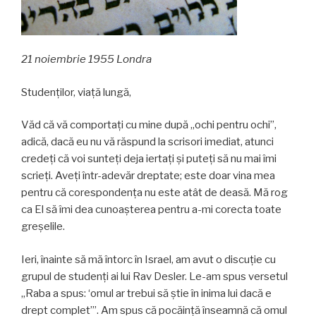
21 noiembrie 1955 Londra
Studenților, viață lungă,
Văd că vă comportați cu mine după „ochi pentru ochi”,
adică, dacă eu nu vă răspund la scrisori imediat, atunci
credeți că voi sunteți deja iertați și puteți să nu mai îmi
scrieți. Aveți într-adevăr dreptate; este doar vina mea
pentru că corespondența nu este atât de deasă. Mă rog
ca El să îmi dea cunoașterea pentru a-mi corecta toate
greșelile.
Ieri, înainte să mă întorc în Israel, am avut o discuție cu
grupul de studenți ai lui Rav Desler. Le-am spus versetul
„Raba a spus: ‘omul ar trebui să știe în inima lui dacă e
drept complet’”. Am spus că pocăință înseamnă că omul