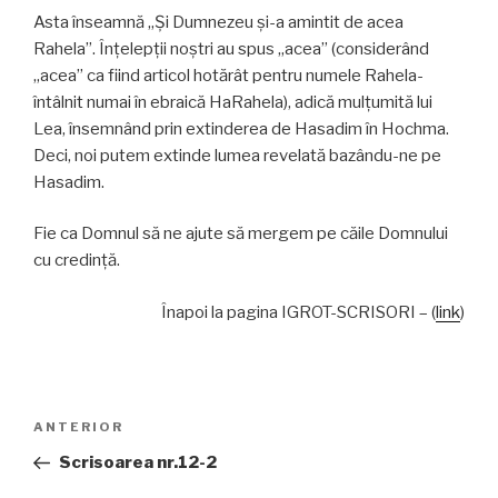
Asta înseamnă „Și Dumnezeu și-a amintit de acea
Rahela”. Înțelepții noștri au spus „acea” (considerând
„acea” ca fiind articol hotărât pentru numele Rahela-
întâlnit numai în ebraică HaRahela), adică mulțumită lui
Lea, însemnând prin extinderea de Hasadim în Hochma.
Deci, noi putem extinde lumea revelată bazându-ne pe
Hasadim.
Fie ca Domnul să ne ajute să mergem pe căile Domnului
cu credință.
Înapoi la pagina IGROT-SCRISORI – (
link
)
Navigare
Articolul
ANTERIOR
în
anterior
Scrisoarea nr.12-2
articole