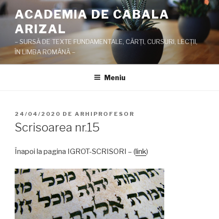
Sari
ACADEMIA DE CABALA
la
ARIZAL
conținut
– SURSĂ DE TEXTE FUNDAMENTALE, CĂRŢI, CURSURI, LECŢII,
ÎN LIMBA ROMÂNĂ –
Meniu
PUBLICAT
24/04/2020
DE
ARHIPROFESOR
PE
Scrisoarea nr.15
Înapoi la pagina IGROT-SCRISORI – (
link
)