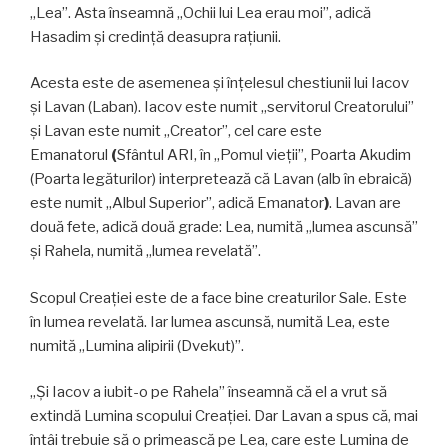
„Lea”. Asta înseamnă „Ochii lui Lea erau moi”, adică
Hasadim și credință deasupra rațiunii.
Acesta este de asemenea și înțelesul chestiunii lui Iacov
și Lavan (Laban). Iacov este numit „servitorul Creatorului”
și Lavan este numit „Creator”, cel care este
Emanatorul
(
Sfântul ARI, în „Pomul vieții”, Poarta Akudim
(Poarta legăturilor) interpretează că Lavan (alb în ebraică)
este numit „Albul Superior”, adică Emanator
)
. Lavan are
două fete, adică două grade: Lea, numită „lumea ascunsă”
și Rahela, numită „lumea revelată”.
Scopul Creației este de a face bine creaturilor Sale. Este
în lumea revelată. Iar lumea ascunsă, numită Lea, este
numită „Lumina alipirii (Dvekut)”.
„Și Iacov a iubit-o pe Rahela” înseamnă că el a vrut să
extindă Lumina scopului Creației. Dar Lavan a spus că, mai
întâi trebuie să o primească pe Lea, care este Lumina de