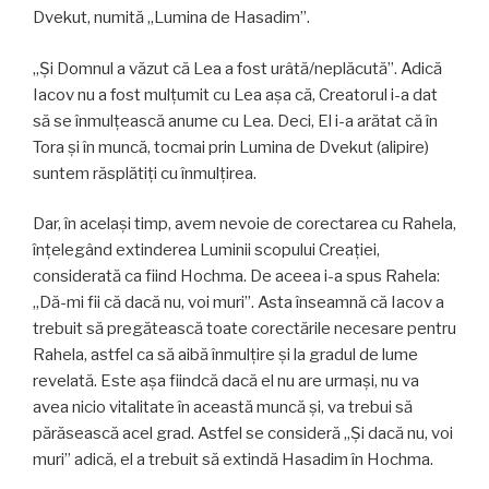
Dvekut, numită „Lumina de Hasadim”.
„Și Domnul a văzut că Lea a fost urâtă/neplăcută”. Adică
Iacov nu a fost mulțumit cu Lea așa că, Creatorul i-a dat
să se înmulțească anume cu Lea. Deci, El i-a arătat că în
Tora și în muncă, tocmai prin Lumina de Dvekut (alipire)
suntem răsplătiți cu înmulțirea.
Dar, în același timp, avem nevoie de corectarea cu Rahela,
înțelegând extinderea Luminii scopului Creației,
considerată ca fiind Hochma. De aceea i-a spus Rahela:
„Dă-mi fii că dacă nu, voi muri”. Asta înseamnă că Iacov a
trebuit să pregătească toate corectările necesare pentru
Rahela, astfel ca să aibă înmulțire și la gradul de lume
revelată. Este așa fiindcă dacă el nu are urmași, nu va
avea nicio vitalitate în această muncă și, va trebui să
părăsească acel grad. Astfel se consideră „Și dacă nu, voi
muri” adică, el a trebuit să extindă Hasadim în Hochma.