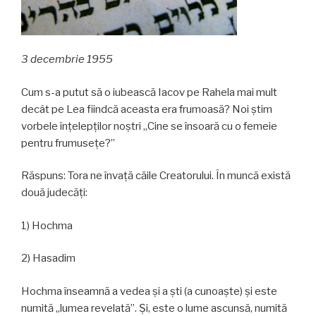
3 decembrie 1955
Cum s-a putut să o iubească Iacov pe Rahela mai mult
decât pe Lea fiindcă aceasta era frumoasă? Noi știm
vorbele înțelepților noștri „Cine se însoară cu o femeie
pentru frumusețe?”
Răspuns: Tora ne învață căile Creatorului. În muncă există
două judecăți:
1) Hochma
2) Hasadim
Hochma înseamnă a vedea și a ști (a cunoaște) și este
numită „lumea revelată”. Și, este o lume ascunsă, numită