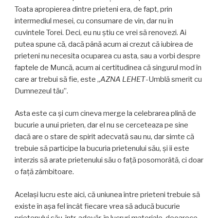
Toata apropierea dintre prieteni era, de fapt, prin
intermediul mesei, cu consumare de vin, dar nu în
cuvintele Torei. Deci, eu nu știu ce vrei să renovezi. Ai
putea spune că, dacă până acum ai crezut că iubirea de
prieteni nu necesita ocuparea cu asta, sau a vorbi despre
faptele de Muncă, acum ai certitudinea că singurul mod în
care ar trebui să fie, este „
AZNA LEHET
-Umblă smerit cu
Dumnezeul tău”.
Asta este ca și cum cineva merge la celebrarea plină de
bucurie a unui prieten, dar el nu se cerceteaza pe sine
dacă are o stare de spirit adecvată sau nu, dar simte că
trebuie să participe la bucuria prietenului său, și ii este
interzis să arate prietenului său o față posomorâtă, ci doar
o față zâmbitoare.
Același lucru este aici, că uniunea între prieteni trebuie să
existe în așa fel încât fiecare vrea să aducă bucurie
prietenului său, într-adevăr, în lucruri materiale, deoarece