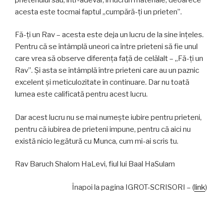
acesta este tocmai faptul „cumpără-ți un prieten”.
Fă-ți un Rav – acesta este deja un lucru de la sine înțeles.
Pentru că se întâmplă uneori ca între prieteni să fie unul
care vrea să observe diferența față de celălalt – „Fă-ți un
Rav”. Și asta se întâmplă între prieteni care au un paznic
excelent și meticulozitate în continuare. Dar nu toată
lumea este calificată pentru acest lucru.
Dar acest lucru nu se mai numește iubire pentru prieteni,
pentru că iubirea de prieteni impune, pentru că aici nu
există nicio legătură cu Munca, cum mi-ai scris tu.
Rav Baruch Shalom HaLevi, fiul lui Baal HaSulam
Înapoi la pagina IGROT-SCRISORI – (
link
)