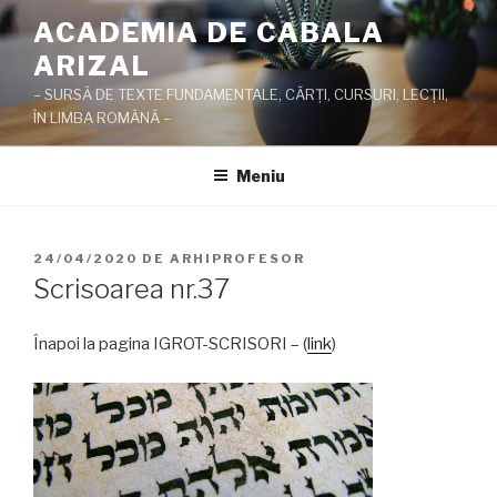
Sari
ACADEMIA DE CABALA
la
ARIZAL
conținut
– SURSĂ DE TEXTE FUNDAMENTALE, CĂRŢI, CURSURI, LECŢII,
ÎN LIMBA ROMÂNĂ –
Meniu
PUBLICAT
24/04/2020
DE
ARHIPROFESOR
PE
Scrisoarea nr.37
Înapoi la pagina IGROT-SCRISORI – (
link
)