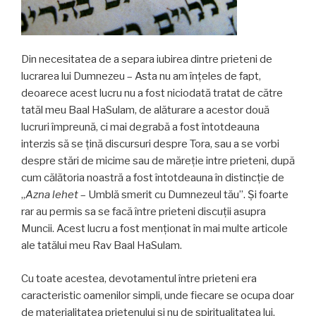
Din necesitatea de a separa iubirea dintre prieteni de
lucrarea lui Dumnezeu – Asta nu am înțeles de fapt,
deoarece acest lucru nu a fost niciodată tratat de către
tatăl meu Baal HaSulam, de alăturare a acestor două
lucruri împreună, ci mai degrabă a fost întotdeauna
interzis să se țină discursuri despre Tora, sau a se vorbi
despre stări de micime sau de măreție intre prieteni, după
cum călătoria noastră a fost întotdeauna în distincție de
„
Azna lehet
– Umblă smerit cu Dumnezeul tău”. Și foarte
rar au permis sa se facă între prieteni discuții asupra
Muncii. Acest lucru a fost menționat în mai multe articole
ale tatălui meu Rav Baal HaSulam.
Cu toate acestea, devotamentul între prieteni era
caracteristic oamenilor simpli, unde fiecare se ocupa doar
de materialitatea prietenului și nu de spiritualitatea lui.