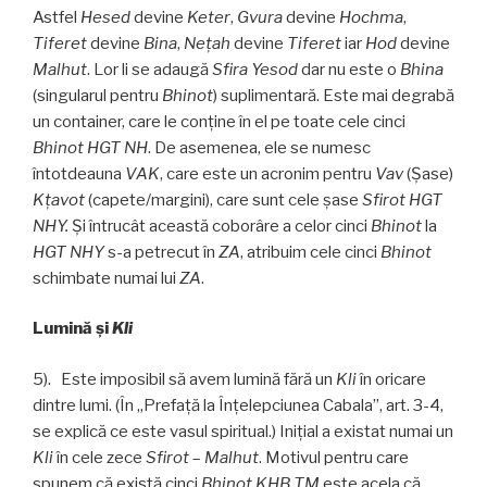
Astfel
Hesed
devine
Keter
,
Gvura
devine
Hochma
,
Tiferet
devine
Bina
,
Neţah
devine
Tiferet
iar
Hod
devine
Malhut
. Lor li se adaugă
Sfira Yesod
dar nu este o
Bhina
(singularul pentru
Bhinot
) suplimentară. Este mai degrabă
un container, care le conţine în el pe toate cele cinci
Bhinot
HGT NH
. De asemenea, ele se numesc
întotdeauna
VAK
, care este un acronim pentru
Vav
(Şase)
Kţavot
(capete/margini), care sunt cele șase
Sfirot HGT
NHY.
Şi întrucât această coborâre a celor cinci
Bhinot
la
HGT NHY
s-a petrecut în
ZA
, atribuim cele cinci
Bhinot
schimbate numai lui
ZA
.
Lumină şi
Kli
5). Este imposibil să avem lumină fără un
Kli
în oricare
dintre lumi. (În „Prefaţă la Înțelepciunea Cabala”, art. 3-4,
se explică ce este vasul spiritual.) Iniţial a existat numai un
Kli
în cele zece
Sfirot
–
Malhut
. Motivul pentru care
spunem că există cinci
Bhinot KHB TM
este acela că