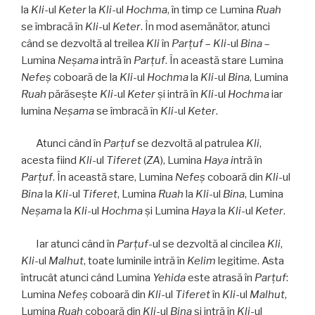
la
Kli
-ul
Keter
la
Kli
-ul
Hochma
, în timp ce Lumina
Ruah
se îmbracă în
Kli
-ul
Keter
. În mod asemănător, atunci
când se dezvoltă al treilea
Kli
în
Parţuf
–
Kli
-ul
Bina
–
Lumina
Neşama
intră în
Parţuf
. În această stare Lumina
Nefeş
coboară de la
Kli
-ul
Hochma
la
Kli
-ul
Bina
, Lumina
Ruah
părăseşte
Kli
-ul
Keter
şi intră în
Kli
-ul
Hochma
iar
lumina
Neşama
se îmbracă în
Kli
-ul
Keter
.
Atunci când în
Parţuf
se dezvoltă al patrulea
Kli
,
acesta fiind
Kli
-ul
Tiferet
(
ZA
), Lumina
Haya i
ntră în
Parţuf
. În această stare, Lumina
Nefeş
coboară din
Kli
-ul
Bina
la
Kli
-ul
Tiferet
, Lumina
Ruah
la
Kli
-ul
Bina
, Lumina
Neşama
la
Kli
-ul
Hochma
şi Lumina
Haya
la
Kli
-ul
Keter
.
Iar atunci când în
Parţuf
-ul se dezvoltă al cincilea
Kli
,
Kli
-ul
Malhut
, toate luminile intră în
Kelim
legitime. Asta
întrucât atunci când Lumina
Yehida
este atrasă în
Parţuf
:
Lumina
Nefeş
coboară din
Kli
-ul
Tiferet
în
Kli
-ul
Malhut
,
Lumina
Ruah
coboară din
Kli
-ul
Bina
şi intră în
Kli
-ul