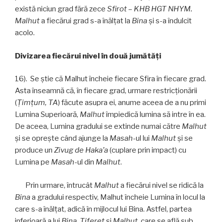
există niciun grad fără zece
Sfirot
–
KHB HGT NHYM.
Malhut
a fiecărui grad s-a înălţat la
Bina
şi s-a îndulcit
acolo.
Divizarea fiecărui nivel în două jumătăţi
16). Se ştie că Malhut încheie fiecare Sfira în fiecare grad.
Asta înseamnă că, în fiecare grad, urmare restricţionării
(
Ţimţum, TA
) făcute asupra ei, anume aceea de a nu primi
Lumina Superioară,
Malhut
împiedică lumina să intre în ea.
De aceea, Lumina gradului se extinde numai către
Malhut
şi se opreşte când ajunge la
Masah
-ul lui
Malhut
şi se
produce un
Zivug de Haka’a
(cuplare prin impact) cu
Lumina pe
Masah
-ul din
Malhut
.
Prin urmare, întrucât
Malhut
a fiecărui nivel se ridică la
Bina
a gradului respectiv, Malhut încheie Lumina în locul la
care s-a înălţat, adică în mijlocul lui Bina. Astfel, partea
inferioară a lui
Bina
,
Tiferet
și
Malhut
, care se află sub