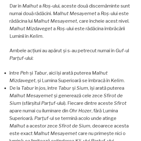
Dar în
Malhut
a
Roş
-ului, aceste două discernăminte sunt
numai două rădăcini.
Malhut Mesayemet
a
Roş
-ului este
rădăcina lui
Malhut Mesayemet
, care încheie acest nivel.
Malhut Mizdaveget
a
Roş
-ului este rădăcina îmbrăcării
Luminii în
Kelim
.
Ambele acțiuni au apărut şi s-au petrecut numai în
Guf
-ul
Parţuf
-ului:
între
Peh
și
Tabur
, aici îşi arată puterea
Malhut
Mizdaveget
, şi Lumina Superioară se îmbracă în
Kelim
.
De la
Tabur
în jos, între
Tabur
și
Sium
, îşi arată puterea
Malhut Mesayemet
şi generează cele zece
Sfirot de
Sium
(sfârșitul
Parţuf
-ului). Fiecare dintre aceste
Sfirot
apare numai cu iluminare din
Ohr Hozer
, fără Lumina
Superioară.
Parţuf
-ul se termină acolo unde atinge
Malhut
a acestor zece
Sfirot de Sium
, deoarece acesta
este exact
Malhut
Mesayemet
care nu primește nici o
lumină; ea limitează extinderea
Kli
­-ului
Parţuf
-ului.