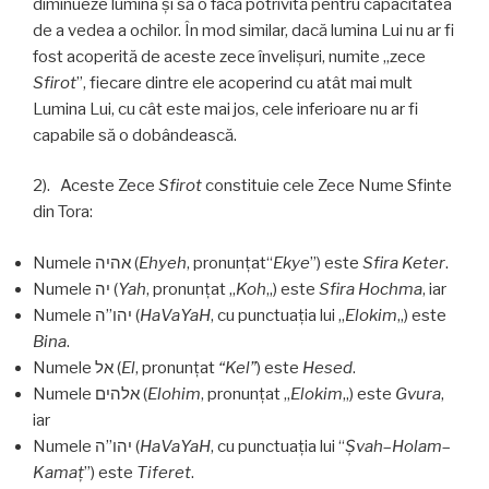
diminueze lumina și să o facă potrivită pentru capacitatea
de a vedea a ochilor. În mod similar, dacă lumina Lui nu ar fi
fost acoperită de aceste zece învelișuri, numite „zece
Sfirot
”, fiecare dintre ele acoperind cu atât mai mult
Lumina Lui, cu cât este mai jos, cele inferioare nu ar fi
capabile să o dobândească.
2). Aceste Zece
Sfirot
constituie cele Zece Nume Sfinte
din Tora:
Numele אהיה
(
Ehyeh
, pronunţat“
Ekye
”) este
Sfira Keter
.
Numele יה (
Yah
, pronunțat „
Koh
„) este
Sfira Hochma
, iar
Numele יהו”ה (
HaVaYaH
, cu punctuaţia lui „
Elokim
„) este
Bina
.
Numele אל (
El
, pronunţat
“Kel”
) este
Hesed
.
Numele אלהים (
Elohim
, pronunţat „
Elokim
„) este
Gvura
,
iar
Numele יהו”ה (
HaVaYaH
, cu punctuaţia lui “
Şvah
–
Holam
–
Kamaţ
”) este
Tiferet
.