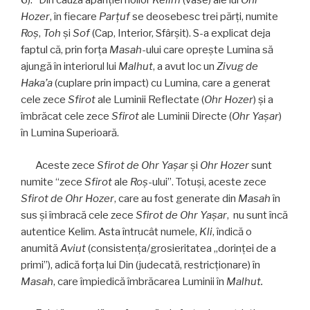
6). Din cauza apariției noilor
Kelim
(vase) ale lui
Ohr
Hozer
, în fiecare
Parţuf
se deosebesc trei părți, numite
Roş
,
Toh
și
Sof
(Cap, Interior, Sfârşit). S-a explicat deja
faptul că, prin forţa
Masah
-ului care opreşte Lumina să
ajungă în interiorul lui
Malhut
, a avut loc un
Zivug de
Haka’a
(cuplare prin impact) cu Lumina, care a generat
cele zece
Sfirot
ale Luminii Reflectate (
Ohr Hozer
) şi a
îmbrăcat cele zece
Sfirot
ale Luminii Directe (
Ohr Yaşar
)
în Lumina Superioară.
Aceste zece
Sfirot
de
Ohr Yaşar
şi
Ohr Hozer
sunt
numite “zece
Sfirot
ale
Roş
-ului”. Totuşi, aceste zece
Sfirot
de
Ohr Hozer
, care au fost generate din
Masah
în
sus şi îmbracă cele zece
Sfirot
de
Ohr Yaşar
, nu sunt încă
autentice Kelim. Asta întrucât numele,
Kli
, îndică o
anumită
Aviut
(consistența/grosieritatea „dorinței de a
primi”), adică forţa lui Din (judecată, restricţionare) în
Masah
, care împiedică îmbrăcarea Luminii în
Malhut.