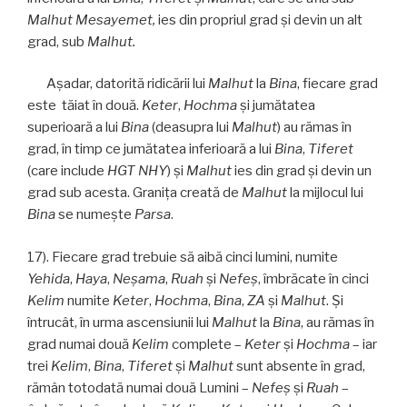
Malhut Mesayemet,
ies din propriul grad şi devin un alt
grad, sub
Malhut.
Aşadar, datorită ridicării lui
Malhut
la
Bina
, fiecare grad
este tăiat în două.
Keter
,
Hochma
și jumătatea
superioară a lui
Bina
(deasupra lui
Malhut
) au rămas în
grad, în timp ce jumătatea inferioară a lui
Bina
,
Tiferet
(care include
HGT NHY
) și
Malhut
ies din grad şi devin un
grad sub acesta. Graniţa creată de
Malhut
la mijlocul lui
Bina
se numeşte
Parsa
.
17). Fiecare grad trebuie să aibă cinci lumini, numite
Yehida
,
Haya
,
Neşama
,
Ruah
și
Nefeş
, îmbrăcate în cinci
Kelim
numite
Keter
,
Hochma
,
Bina
,
ZA
și
Malhut
. Şi
întrucât, în urma ascensiunii lui
Malhut
la
Bina
, au rămas în
grad numai două
Kelim
complete –
Keter
și
Hochma
– iar
trei
Kelim
,
Bina
,
Tiferet
și
Malhut
sunt absente în grad,
rămân totodată numai două Lumini –
Nefeş
și
Ruah
–