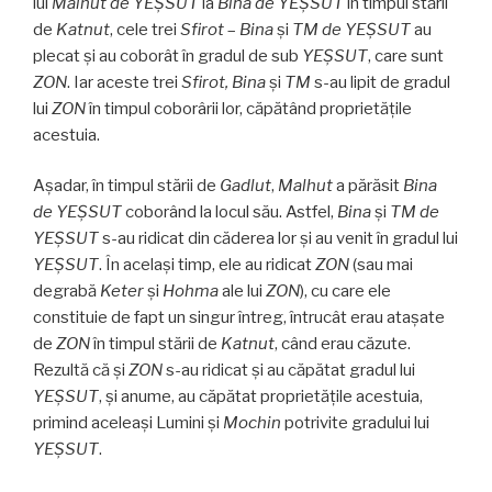
lui
Malhut de YEŞSUT
la
Bina de
YEŞSUT
în timpul stării
de
Katnut
, cele trei
Sfirot
–
Bina
și
TM
de
YEŞSUT
au
plecat şi au coborât în gradul de sub
YEŞSUT
, care sunt
ZON
. Iar aceste trei
Sfirot,
Bina
și
TM
s-au lipit de gradul
lui
ZON
în timpul coborârii lor, căpătând proprietățile
acestuia.
Aşadar, în timpul stării de
Gadlut
,
Malhut
a părăsit
Bina
de
YEŞSUT
coborând la locul său. Astfel,
Bina
şi
TM de
YEŞSUT
s-au ridicat din căderea lor şi au venit în gradul lui
YEŞSUT
. În același timp, ele au ridicat
ZON
(sau mai
degrabă
Keter
și
Hohma
ale lui
ZON
), cu care ele
constituie de fapt un singur întreg, întrucât erau ataşate
de
ZON
în timpul stării de
Katnut
, când erau căzute.
Rezultă că şi
ZON
s-au ridicat şi au căpătat gradul lui
YEŞSUT
, și anume, au căpătat proprietățile acestuia,
primind aceleaşi Lumini şi
Mochin
potrivite gradului lui
YEŞSUT
.