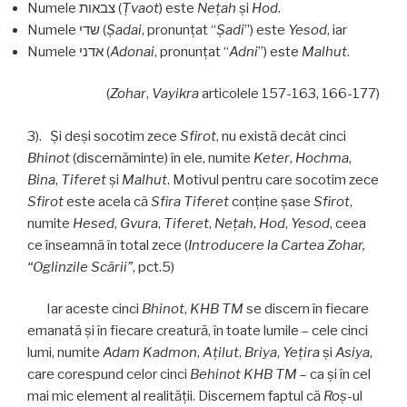
Numele צבאות (
Ţvaot
) este
Neţah
și
Hod
.
Numele שדי (
Şadai
, pronunţat “
Şadi
”) este
Yesod
, iar
Numele אדני (
Adonai
, pronunţat “
Adni
”) este
Malhut
.
(
Zohar
,
Vayikra
articolele 157-163, 166-177)
3). Şi deşi socotim zece
Sfirot
, nu există decât cinci
Bhinot
(discernăminte) în ele, numite
Keter
,
Hochma
,
Bina
,
Tiferet
și
Malhut
. Motivul pentru care socotim zece
Sfirot
este acela că
Sfira Tiferet
conține șase
Sfirot
,
numite
Hesed
,
Gvura
,
Tiferet
,
Neţah
,
Hod
,
Yesod
, ceea
ce înseamnă în total zece (
Introducere la Cartea Zohar,
“Oglinzile Scării”
, pct.5)
Iar aceste cinci
Bhinot
,
KHB TM
se discern în fiecare
emanată şi în fiecare creatură, în toate lumile – cele cinci
lumi, numite
Adam Kadmon
,
Aţilut
,
Briya
,
Yeţira
şi
Asiya
,
care corespund celor cinci
Behinot KHB TM
– ca şi în cel
mai mic element al realităţii. Discernem faptul că
Roş
-ul