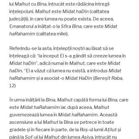
lui
Malhut
cu
Bina
, întrucât este rădăcina întregii
înţelepciuni.
Malhut
este
Midat haDin
(calitatea
judecății), în care lumea nu poate exista. De aceea,
Emanatorul a înălţat-o la
Sfira Bina
, care este
Midat
haRahamim
(calitatea milei).
Referindu-se la asta, înțelepții noştri au lăsat să se
înţeleagă că: “la început El s-a gândit să creeze lumea în
Midat haDin
”, adică numai în
Malhut,
care este
Midat
haDin.
“El a văzut că lumea nu există, a introdus
Midat
haRahamim
şi a asociat-o
Midat
​​
HaDin
(
Bereşit Raba
,
12)
În urma înălțării la
Bina
,
Malhut
capătă forma lui
Bina
, care
este
Midat haRahamim
iar, după aceea,
Malhut
guvernezează lumea în
Midat haRahamim
. Această
ascensiune a lui
Malhut
la Bina se petrece în toate
gradele şi în fiecare în parte, de la
Roş
-ul lumii
Aţilut
și
până la
Sof
-ul lui
Malhut
din lumea
Asiya
, întrucât nu