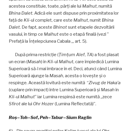
acestea constituie, toate, părţi ale lui
Malhut
, numită
Bhina
Dalet
. Adică ele sunt dispuse prin proximitatea lor
faţă de
Kli
-ul complet, care este
Malhut
, numit
Bhina
Dalet
. De fapt, aceste
Bhinot
sunt etapele dezvoltării
vasului, în timp ce
Malhut
este o etapă finală (vezi ”
Prefaţă la Înțelepciunea Cabala „, art. 5).
După prima restricție (
Ţimţum Alef
,
TA
) a fost plasat
un ecran (
Masah
) în
Kli
-ul
Malhut
, care împiedică Lumina
Superioară să-l mai îmbrace în el. Deci, atunci când Lumina
Superioară ajunge la
Masah
, acesta o loveşte şi o
respinge. Această lovitură este numită “
Zivug de Haka’a
(cuplare prin impact) între Lumina Superioară și
Masah
în
Kli
-ul
Malhut
” iar Lumina respinsă este numită „zece
Sfirot
ale lui
Ohr Hozer
(Lumina Reflectată)”.
Roş
–
Toh
–
Sof
,
Peh
–
Tabur
–
Sium Raglin