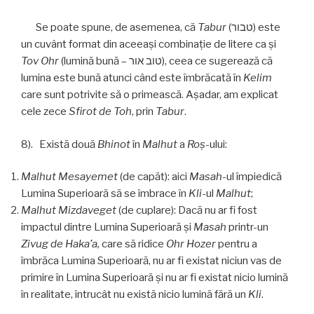
Se poate spune, de asemenea, că
Tabur
(טבור) este
un cuvânt format din aceeași combinație de litere ca şi
Tov Ohr
(lumină bună – טוב אור), ceea ce sugerează că
lumina este bună atunci când este îmbrăcată în
Kelim
care sunt potrivite să o primească. Aşadar, am explicat
cele zece
Sfirot de Toh
, prin
Tabur
.
8). Există două
Bhinot
în
Malhut
a
Roş
-ului:
Malhut Mesayemet
(de capăt): aici
Masah
-ul împiedică
Lumina Superioară să se îmbrace în
Kli
-ul
Malhut
;
Malhut Mizdaveget
(de cuplare): Dacă nu ar fi fost
impactul dintre Lumina Superioară şi
Masah
printr-un
Zivug de Haka’a,
care să ridice
Ohr Hozer
pentru a
îmbrăca Lumina Superioară, nu ar fi existat niciun vas de
primire în Lumina Superioară şi nu ar fi existat nicio lumină
în realitate, întrucât nu există nicio lumină fără un
Kli
.