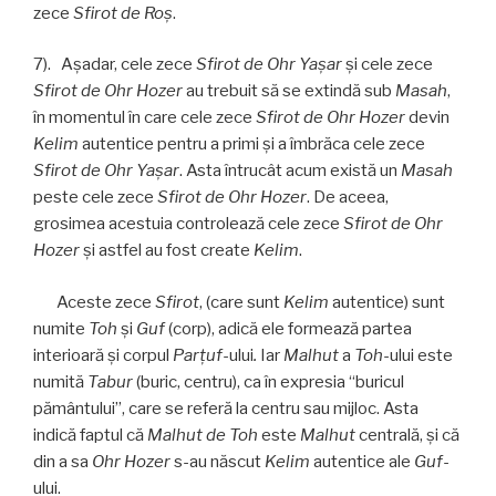
zece
Sfirot de Roş
.
7). Aşadar, cele zece
Sfirot de
Ohr Yaşar
și cele zece
Sfirot
de
Ohr Hozer
au trebuit să se extindă sub
Masah
,
în momentul în care cele zece
Sfirot
de
Ohr Hozer
devin
Kelim
autentice pentru a primi şi a îmbrăca cele zece
Sfirot
de
Ohr Yaşar
. Asta întrucât acum există un
Masah
peste cele zece
Sfirot
de
Ohr Hozer
. De aceea,
grosimea acestuia controlează cele zece
Sfirot
de
Ohr
Hozer
şi astfel au fost create
Kelim
.
Aceste zece
Sfirot
, (care sunt
Kelim
autentice) sunt
numite
Toh
și
Guf
(corp), adică ele formează partea
interioară şi corpul
Parţuf
-ului
.
Iar
Malhut
a
Toh
-ului este
numită
Tabur
(buric, centru), ca în expresia “buricul
pământului”, care se referă la centru sau mijloc. Asta
indică faptul că
Malhut de Toh
este
Malhut
centrală, şi că
din a sa
Ohr Hozer
s-au născut
Kelim
autentice ale
Guf
-
ului.