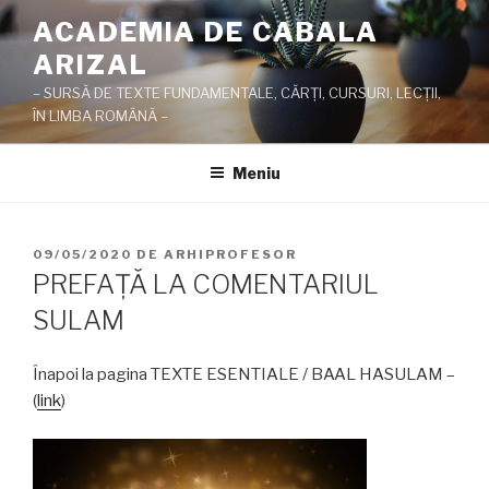
Sari
ACADEMIA DE CABALA
la
ARIZAL
conținut
– SURSĂ DE TEXTE FUNDAMENTALE, CĂRŢI, CURSURI, LECŢII,
ÎN LIMBA ROMÂNĂ –
Meniu
PUBLICAT
09/05/2020
DE
ARHIPROFESOR
PE
PREFAŢĂ LA COMENTARIUL
SULAM
Înapoi la pagina TEXTE ESENTIALE / BAAL HASULAM –
(
link
)