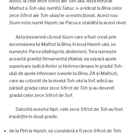
Aţilut
, la cele zece
Sfirot
ale
Toh
-ului. Asta întrucât
Malhut
a
Toh
-ului, numită
Tabur
, s-a ridicat la
Bina
celor
zece
Sfirot
ale
Toh
-uluiși le-a restricţionat. Acest nou
Sium
este numit
Hazeh
, iar
Parsa
e stabilită la acest nivel.
Asta înseamnă că noul
Sium
care a fost creat prin
ascensiunea lui
Malhut
la
Bina
, în locul
Hazeh
-ului, se
numeşte
Parsa
(diafragmă, abdomen). Tora numește
această graniță firmamentul (
Rakia
); ea separă apele
superioare (adică
Keter
și
Hohma
rămase în gradul
Toh
-
ului) de apele inferioare (vasele lui
Bina
,
ZA
și
Malhut
),
care au coborât de la nivelul
Toh
-ului la Sof, adică au
părăsit gradul celor zece
Sfirot de Toh
şi au devenit
gradul celor zece
Sfirot de Sof.
Datorită acestui fapt, cele zece
Sfirot de Toh
au fost
împărțite în două grade:
de la
Peh
la
Hazeh
, se consideră a fi zece
Sfirot
de
Toh
,