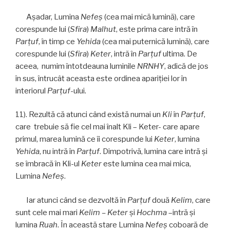
Aşadar, Lumina
Nefeş
(cea mai mică lumină), care
corespunde lui (
Sfira
)
Malhut
, este prima care intră în
Parţuf
, în timp ce
Yehida
(cea mai puternică lumină), care
corespunde lui (
Sfira
)
Keter
, intră în
Parţuf
ultima. De
aceea,
numim întotdeauna luminile
NRNHY
, adică de jos
în sus, întrucât aceasta este ordinea apariției lor în
interiorul
Parţuf
-ului.
11). Rezultă că atunci când există numai un
Kli
în
Parţuf
,
care trebuie să fie cel mai înalt Kli – Keter- care apare
primul, marea lumină ce îi corespunde lui
Keter
, lumina
Yehida
, nu intră în
Parţuf
. Dimpotrivă, lumina care intră şi
se îmbracă în Kli-ul
Keter
este lumina cea mai mica,
Lumina
Nefeş
.
Iar atunci când se dezvoltă în
Parţuf
două
Kelim
, care
sunt cele mai mari
Kelim –
Keter
şi
Hochma
–intră şi
lumina
Ruah
. În această stare Lumina
Nefeş
coboară de