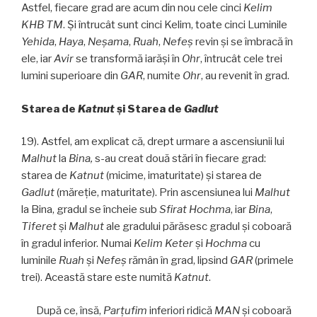
Astfel, fiecare grad are acum din nou cele cinci
Kelim
KHB TM
. Şi întrucât sunt cinci Kelim, toate cinci Luminile
Yehida
,
Haya
,
Neşama
,
Ruah
,
Nefeş
revin şi se îmbracă în
ele, iar
Avir
se transformă iarăşi în
Ohr
, întrucât cele trei
lumini superioare din
GAR
, numite
Ohr
, au revenit în grad.
Starea de
Katnut
şi Starea de
Gadlut
19). Astfel, am explicat că, drept urmare a ascensiunii lui
Malhut
la
Bina,
s-au creat două stări în fiecare grad:
starea de
Katnut
(micime, imaturitate) și starea de
Gadlut
(măreţie, maturitate). Prin ascensiunea lui
Malhut
la Bina, gradul se încheie sub
Sfirat Hochma
, iar
Bina
,
Tiferet
și
Malhut
ale gradului părăsesc gradul şi coboară
în gradul inferior. Numai
Kelim
Keter
și
Hochma
cu
luminile
Ruah
și
Nefeş
rămân în grad, lipsind
GAR
(primele
trei). Această stare este numită
Katnut
.
După ce, însă,
Parţufim
inferiori ridică
MAN
şi coboară