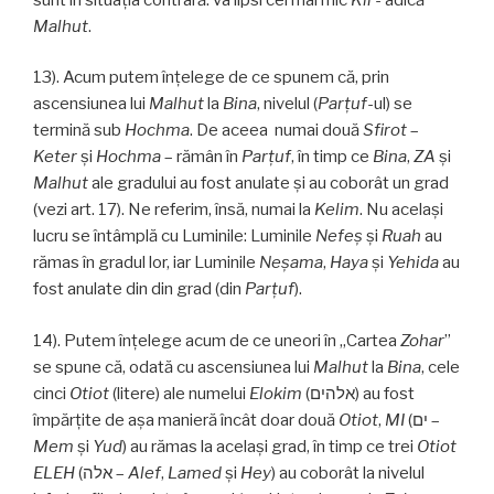
Malhut
.
13). Acum putem înţelege de ce spunem că, prin
ascensiunea lui
Malhut
la
Bina
, nivelul (
Parţuf
-ul) se
termină sub
Hochma
. De aceea numai două
Sfirot
–
Keter
și
Hochma
– rămân în
Parţuf
, în timp ce
Bina
,
ZA
și
Malhut
ale gradului au fost anulate şi au coborât un grad
(vezi art. 17). Ne referim, însă, numai la
Kelim
. Nu acelaşi
lucru se întâmplă cu Luminile: Luminile
Nefeş
și
Ruah
au
rămas în gradul lor, iar Luminile
Neşama
,
Haya
și
Yehida
au
fost anulate din din grad (din
Parţuf
).
14). Putem înţelege acum de ce uneori în „Cartea
Zohar
”
se spune că, odată cu ascensiunea lui
Malhut
la
Bina
, cele
cinci
Otiot
(litere) ale numelui
Elokim
(אלהים) au fost
împărţite de aşa manieră încât doar două
Otiot
,
MI
(ים –
Mem
şi
Yud
) au rămas la același grad, în timp ce trei
Otiot
ELEH
(אלה –
Alef
,
Lamed
şi
Hey
) au coborât la nivelul