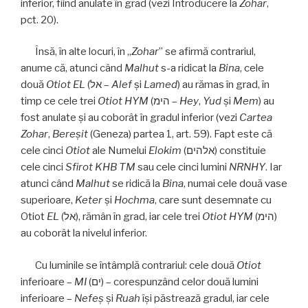
inferior, fiind anulate în grad (vezi Introducere la
Zohar
,
pct. 20).
Însă, în alte locuri, în „
Zohar
” se afirmă contrariul,
anume că, atunci când
Malhut
s-a ridicat la
Bina
, cele
două
Otiot
EL
(אל –
Alef
şi
Lamed
) au rămas în grad, în
timp ce cele trei
Otiot HYM
(הימ –
Hey
,
Yud
şi
Mem
) au
fost anulate şi au coborât în gradul inferior (vezi
Cartea
Zohar
,
Bereşit
(Geneza) partea 1, art. 59). Fapt este că
cele cinci
Otiot
ale Numelui
Elokim
(אלהים) constituie
cele cinci
Sfirot KHB TM
sau cele cinci lumini
NRNHY
. Iar
atunci când
Malhut
se ridică la
Bina
, numai cele două vase
superioare,
Keter
și
Hochma
, care sunt desemnate cu
Otiot
EL
(אל), rămân în grad, iar cele trei
Otiot HYM
(הימ)
au coborât la nivelul inferior.
Cu luminile se întâmplă contrariul: cele două
Otiot
inferioare –
MI
(ים) – corespunzând celor două lumini
inferioare –
Nefeş
și
Ruah
își păstrează gradul, iar cele