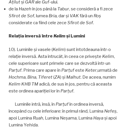
Aţilut
și
GAR
ale
Guf
-ului.
de la
Hazeh
în jos până la
Tabur
, se consideră a fi zece
Sfirot de Sof
, lumea
Bria,
dar și
VAK
fără un
Roş
considerate ca fiind cele zece
Sfirot
de Sof
.
Relaţia inversă între
Kelim
şi Lumini
10). Luminile și vasele (
Kelim
) sunt întotdeauna într-o
relaţie inversă. Asta întrucât, în ceea ce priveşte
Kelim
,
cele superioare sunt primele care se dezvoltă într-un
Parţuf
. Prima care apare în
Parţuf
este
Keter
,urmată de
Hochma
,
Bina
,
Tiferet
(
ZA
) și
Malhut
. De aceea, numim
Kelim
KHB TM
adică, de sus în jos, pentru că aceasta
este ordinea apariției lor în
Parţuf
.
Luminile intră, însă, în
Parţuf
în ordinea inversă,
începând cu cele inferioare: în primul rând, Lumina
Nefeş
,
apoi Lumina
Ruah
, Lumina
Neşama
, Lumina
Haya
și apoi
Lumina Y
ehida
.