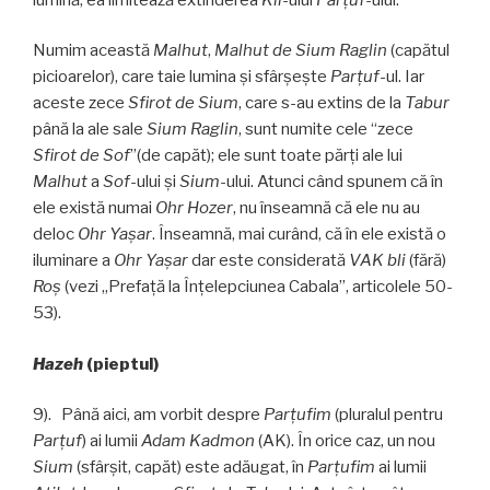
Numim această
Malhut
,
Malhut de
Sium Raglin
(capătul
picioarelor), care taie lumina și sfârşeşte
Parţuf
-ul. Iar
aceste zece
Sfirot de Sium
, care s-au extins de la
Tabur
până la ale sale
Sium Raglin
, sunt numite cele “zece
Sfirot de Sof
”(de capăt); ele sunt toate părți ale lui
Malhut
a
Sof
-ului și
Sium
-ului. Atunci când spunem că în
ele există numai
Ohr Hozer
, nu înseamnă că ele nu au
deloc
Ohr Yaşar
. Înseamnă, mai curând, că în ele există o
iluminare a
Ohr Yaşar
dar este considerată
VAK
bli
(fără)
Roş
(vezi „Prefaţă la Înțelepciunea Cabala”, articolele 50-
53).
Hazeh
(pieptul)
9). Până aici, am vorbit despre
Parţufim
(pluralul pentru
Parţuf
) ai lumii
Adam Kadmon
(AK). În orice caz, un nou
Sium
(sfârșit, capăt) este adăugat, în
Parţufim
ai lumii