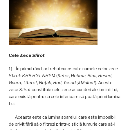
Cele Zece
Sfirot
1). În primul rând, ar trebui cunoscute numele celor zece
Sfirot
:
KHB HGT NHYM
(
Keter
,
Hohma
,
Bina
,
Hesed
,
Gvura
,
Tiferet
,
Neţah
,
Hod
,
Yesod
și
Malhut
). Aceste
zece
Sfirot
constituie cele zece ascunderi ale luminii Lui,
care există pentru ca cele inferioare să poată primi lumina
Lui.
Aceasta este ca lumina soarelui, care este imposibil
de privit fără să o filtrezi printr-o sticlă fumurie care să-i