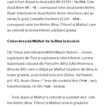
care a fost divizat în două părți
MI-ELEH
–
אלה מי
. Cele
două litere
MI
–
מי
– corespund celor două lumini
Nefeş
Ruah
, îmbrăcate în două
Kelim
:
Keter
Hochma
care au
rămas în grad. Celelalte trei litere
ELEH
–
אלה
–
corespund celor trei
Kelim
:
Bina
,
Tiferet
și
Malhut
, care
au coborât la nivelul inferior, părăsind gradul.
Coborârea lui
Malhut
de la
Bina
la locul ei
18) Totuși, prin ridicarea
MAN
(
Mayin Nukvin
– cerere,
rugăciune) din Tora și rugăciunea celor inferiori, Lumina
Superioară coboară din
Parţufim
AB
și
SAG
(
Hohma
și
Bina de AK
), care o obligă pe
Malhut
să plece din
Bina
, în
toate gradele, și să revină la locul ei (
Zohar
,
VaYikahel
,
pct. 41). Acum, litera „
י
” iese din cuvântul
Avir
(
אויר
– aer),
transformându-l în
Ohr
(
אור
– lumină).
Însă, după ce
Malhut
a coborât şi a părăsit
Avir
, cele
trei
Kelim
,
Bina
,
Tiferet
și
Malhut
revin în gradul lor.