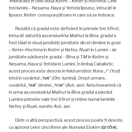
îmbrăcate în cele două
Kelim
–
Keter
și
Hochma
. Cele
trei lumini –
Neşama
,
Haya
și
Yehida
lipsesc, întrucât le
lipsesc
Kelim
corespunzătoare în care să se îmbrace.
Rezultă că gradul este deficient în primele trei
Sfirot
,
întrucât datorită ascensiunii lui
Malhut
la
Bina
, gradul a
fost tăiat în două jumătăţi: jumătate din el rămâne în grad
–
Keter-Hochma
în
Kelim
şi
Nefeş-Ruah
în Lumini – iar
jumătate părăseşte gradul –
Bina
şi
TM
în
Kelim
şi
Neşama
,
Haya
şi
Yehida
în Lumini. În limbaj Cabalistic,
acest proces este descris în felul următor: litera „
י
” (
Yud
)
intră în cuvântul „
אור
” (
Ohr
, lumină). Drept urmare,
cuvântul „
אור
” devine „
אויר
” (
Avir
, aer). Asta înseamnă că
în urma ascensiunii lui
Malhut
la
Bina
gradul a pierdut
Lumina primelor sale trei
Sfirot
şi reţine numai luminile
Nefeş
și
Ruah
, numite
Avir
, aer.
Dintr-o altă perspectivă, acest proces poate fi descris
cu ajutorul celor cinci litere ale Numelui
Elokim
(
אלהים
),