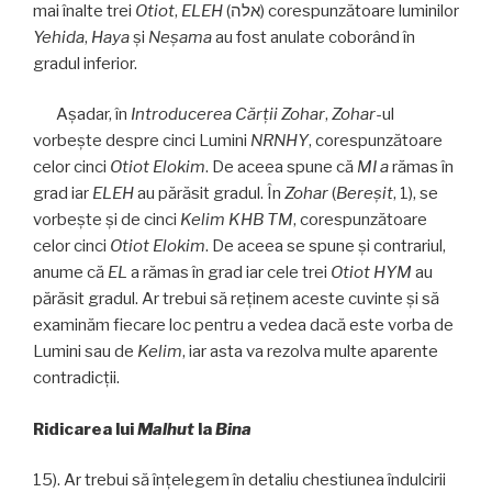
mai înalte trei
Otiot
,
ELEH
(אלה) corespunzătoare luminilor
Yehida
,
Haya
și
Neşama
au fost anulate coborând în
gradul inferior.
Aşadar, în
Introducerea Cărţii Zohar
,
Zohar
-ul
vorbeşte despre cinci Lumini
NRNHY
, corespunzătoare
celor cinci
Otiot
Elokim
. De aceea spune că
MI a
rămas în
grad iar
ELEH
au părăsit gradul. În
Zohar
(
Bereşit
, 1), se
vorbeşte şi de cinci
Kelim KHB
TM
, corespunzătoare
celor cinci
Otiot Elokim
. De aceea se spune şi contrariul,
anume că
EL
a rămas în grad iar cele trei
Otiot HYM
au
părăsit gradul. Ar trebui să reţinem aceste cuvinte şi să
examinăm fiecare loc pentru a vedea dacă este vorba de
Lumini sau de
Kelim
, iar asta va rezolva multe aparente
contradicţii.
Ridicarea lui
Malhut
la
Bina
15). Ar trebui să înţelegem în detaliu chestiunea îndulcirii