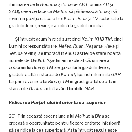
iluminarea de la
Hochma
și
Bina
de AK
(Lumina
AB
și
SAG
), ceea ce face ca
Malhut
să părăsească
Bina
și să
revină în poziția sa, cele trei
Kelim
,
Bina
și
TM
, coborâte la
gradul inferior, revin şi se ridică la gradul lor initial.
Şi întrucât acum în grad sunt cinci
Kelim KHB TM
, cinci
Lumini corespunzătoare,
Nefeş
,
Ruah
,
Neşama
,
Haya
și
Yehida
revin şi se îmbracă în ele. O astfel de stare poartă
numele de
Gadlut
. Aşadar am explicat că, urmare a
coborârii lui
Bina
şi
TM
ale gradului la gradul inferior,
gradul se află în starea de
Katnut
, lipsindu-i luminile
GAR
.
Iar prin revenirea lui
Bina
şi
TM
în grad, gradul se află în
starea de
Gadlut
, adică având luminile
GAR
.
Ridicarea
Parţuf
-ului inferior la cel superior
20). Prin această ascensiune a lui
Malhut
la
Bina
se
creează o oportunitate pentru fiecare entitate inferioară
să se ridice la cea superioară. Asta întrucât regula este