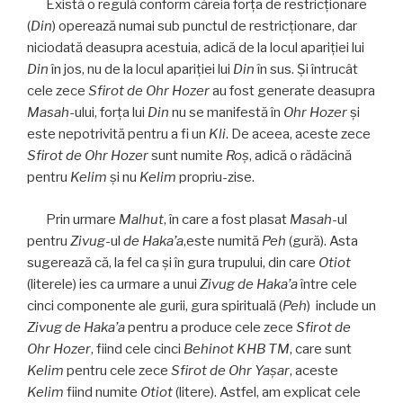
Există o regulă conform căreia forţa de restricţionare
(
Din
) operează numai sub punctul de restricționare, dar
niciodată deasupra acestuia, adică de la locul apariţiei lui
Din
în jos, nu de la locul apariţiei lui
Din
în sus. Şi întrucât
cele zece
Sfirot de Ohr Hozer
au fost generate deasupra
Masah
-ului, forţa lui
Din
nu se manifestă în
Ohr Hozer
şi
este nepotrivită pentru a fi un
Kli
. De aceea, aceste zece
Sfirot de
Ohr Hozer
sunt numite
Roş
, adică o rădăcină
pentru
Kelim
şi nu
Kelim
propriu-zise.
Prin urmare
Malhut
, în care a fost plasat
Masah
-ul
pentru
Zivug
-ul
de Haka’a
,este numită
Peh
(gură). Asta
sugerează că, la fel ca şi în gura trupului, din care
Otiot
(literele) ies ca urmare a unui
Zivug de Haka’a
între cele
cinci componente ale gurii, gura spirituală (
Peh
) include un
Zivug de Haka’a
pentru a produce cele zece
Sfirot
de
Ohr Hozer
, fiind cele cinci
Behinot KHB TM
, care sunt
Kelim
pentru cele zece
Sfirot
de
Ohr Yaşar
, aceste
Kelim
fiind numite
Otiot
(litere). Astfel, am explicat cele