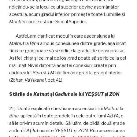
ridicându-se la locul celui superior devine asemănător
acestuia, acum gradul inferior primește toate Luminile şi
Mochin
care există în Gradul Superior.
Astfel, am clarificat modul în care ascensiunea lui
Malhut
la
Bina
a indus conexiunea dintre grade, aşa încât
fiecare grad poate să se ridice la gradul de deasupra sa.
Astfel, chiar şi cel mai de jos grad poate să se ridice la cel
mai Înalt Nivel datorită acestei conexiuni create prin
căderea lui
Bina
şi
TM
ale fiecărui grad la gradul inferior.
(
Zohar
,
VaYikahel
, pct.41)
Stările de
Katnut
și
Gadlut
ale lui
YEŞSUT
și
ZON
21). Odată explicată chestiunea ascensiunii lui
Malhut
la
Bina
, aplicată în toate gradele în cele patru lumi
ABYA
, o
să le privim acum în detaliu. Să luăm, de pildă, două grade
ale lumii
Aţilut
numite
YEŞSUT
și
ZON
. Prin ascensiunea