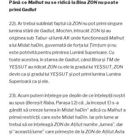
Până ce
Malhut
nu se ridică la
Bina
ZON
nu poate
primi
Gadlut
22). Ar trebui subliniat faptul că
ZON
nu pot primi singure
lumina stării de
Gadlut
,
Mochin
, întrucât ZON îşi au
originea sub
Tabur­
-ul lumii
AK
unde funcţionează
Malhut
a lui
Midat haDin
, guvernată de forţa lui
Ţimţum
şi nu
este potrivită pentru primirea Luminii Superioare. Cu
toate acestea, în starea de
Gadlut
, când
Bina
și
TM de
YEŞSUT
au ridicat
ZON
cu ele la gradul lui
YEŞSUT
,
ZON
devin ca şi gradul lui
YEŞSUT
şi pot primi lumina Lumina
Superioară ca şi ele.
23). Acum putem înțelege pe deplin de ce înțelepții noștri
au spus (
Bereşit Raba
,
Paraşa
12) că: „la început El s-a
gândit să creeze lumea în
Midat haDin
” adică cu
Malhut
a
primei restricţii, care este
Midat haDin
. Iar prin lume ar
trebui să se înţeleagă
ZON de Aţilut
numite „lumea”, dar
şi “această lume” care primeşte de la
ZON de Aţilut
.Asta