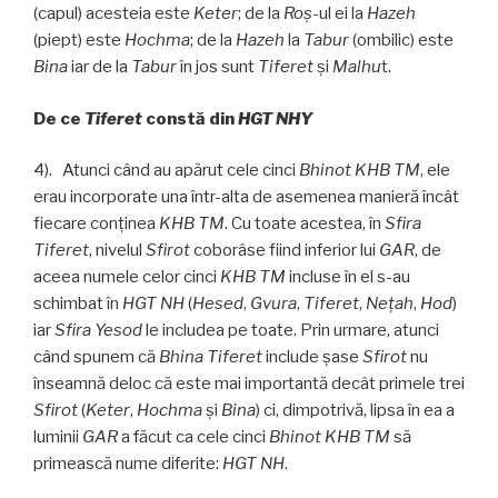
(capul) acesteia este
Keter
; de la
Roş
-ul ei la
Hazeh
(piept) este
Hochma
; de la
Hazeh
la
Tabur
(ombilic) este
Bina
iar de la
Tabur
în jos sunt
Tiferet
şi
Malhu
t.
De ce
Tiferet
constă din
HGT NHY
4). Atunci când au apărut cele cinci
Bhinot KHB TM
, ele
erau incorporate una într-alta de asemenea manieră încât
fiecare conţinea
KHB TM
. Cu toate acestea, în
Sfira
Tiferet
, nivelul
Sfirot
coborâse fiind inferior lui
GAR
, de
aceea numele celor cinci
KHB TM
incluse în el s-au
schimbat în
HGT NH
(
Hesed
,
Gvura
,
Tiferet
,
Neţah
,
Hod
)
iar
Sfira Yesod
le includea pe toate. Prin urmare, atunci
când spunem că
Bhina Tiferet
include șase
Sfirot
nu
înseamnă deloc că este mai importantă decât primele trei
Sfirot
(
Keter
,
Hochma
și
Bina
) ci, dimpotrivă, lipsa în ea a
luminii
GAR
a făcut ca cele cinci
Bhinot KHB TM
să
primească nume diferite:
HGT NH
.