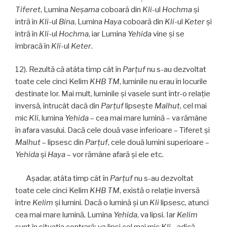
Tiferet
, Lumina
Neşama
coboară din
Kli
-ul
Hochma
şi
intră în
Kli
-ul
Bina
, Lumina
Haya
coboară din
Kli
-ul
Keter
şi
intră în
Kli
-ul
Hochma
, iar Lumina
Yehida
vine şi se
îmbracă în
Kli
-ul
Keter
.
12). Rezultă că atâta timp cât în
Parţuf
nu s-au dezvoltat
toate cele cinci Kelim
KHB TM
, luminile nu erau în locurile
destinate lor. Mai mult, luminile și vasele sunt într-o relaţie
inversă, întrucât dacă din
Parţuf
lipseşte
Malhut
, cel mai
mic
Kli
, lumina
Yehida
– cea mai mare lumină – va rămâne
în afara vasului. Dacă cele două vase inferioare – Tiferet și
Malhut
– lipsesc din
Parţuf
, cele două lumini superioare –
Yehida
și
Haya
– vor rămâne afară şi ele etc.
Aşadar, atâta timp cât în
Parţuf
nu s-au dezvoltat
toate cele cinci Kelim
KHB TM
, există o relaţie inversă
între
Kelim
şi lumini. Dacă o lumină şi un
Kli
lipsesc, atunci
cea mai mare lumină, Lumina
Yehida
, va lipsi. Iar
Kelim
sunt în situaţia contrară: va lipsi cel mai mic
Kli
­- adică