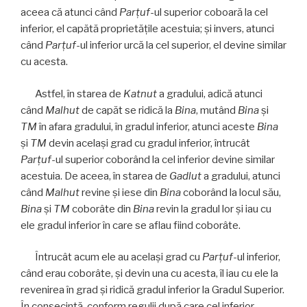
aceea că atunci când
Parţuf
-ul superior coboară la cel
inferior, el capătă proprietățile acestuia; și invers, atunci
când
Parţuf
-ul inferior urcă la cel superior, el devine similar
cu acesta.
Astfel, în starea de
Katnut
a gradului, adică atunci
când
Malhut
de capăt se ridică la
Bina
, mutând
Bina
și
TM
în afara gradului, în gradul inferior, atunci aceste
Bina
și
TM
devin acelaşi grad cu gradul inferior, întrucât
Parţuf
-ul superior coborând la cel inferior devine similar
acestuia. De aceea, în starea de
Gadlut
a gradului, atunci
când
Malhut
revine şi iese din
Bina
coborând la locul său,
Bina
şi
TM
coborâte din
Bina
revin la gradul lor şi iau cu
ele gradul inferior în care se aflau fiind coborâte.
Întrucât acum ele au acelaşi grad cu
Parţuf
-ul inferior,
când erau coborâte, şi devin una cu acesta, îl iau cu ele la
revenirea în grad şi ridică gradul inferior la Gradul Superior.
În consecință, conform regulii după care cel inferior