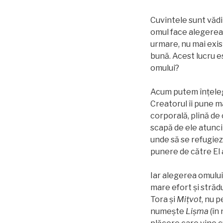
Cuvintele sunt vădi
omul face alegerea 
urmare, nu mai exis
bună. Acest lucru e
omului?
Acum putem înţelege
Creatorul îi pune m
corporală, plină de 
scapă de ele atunci 
unde să se refugiez
punere de către El 
Iar alegerea omului 
mare efort și străd
Tora și
Miţvot
, nu 
numește
Lişma
(în 