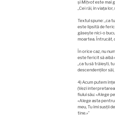
și
Miţvot
este mai g
„Cei răi, în viața lor
Textul spune: „ca tu
este lipsită de feric
găsește nici-o bucur
moartea. Întrucât, c
În orice caz, nu num
este fericit să aibă
„ca tu să trăiești, 
descendenților săi, 
4) Acum putem înțel
(Vezi interpretarea 
fiului său: «Alege p
«Alege asta pentru 
meu, Tu îmi susţii 
tine.»”