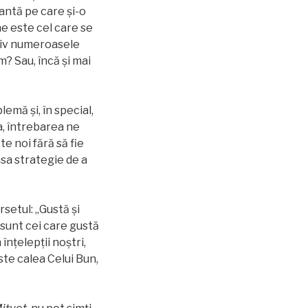
dantă pe care şi-o
ne este cel care se
usiv numeroasele
m? Sau, încă şi mai
lemă și, în special,
a, întrebarea ne
e noi fără să fie
asa strategie de a
setul: „Gustă și
 sunt cei care gustă
înțelepții noștri,
ste calea Celui Bun,