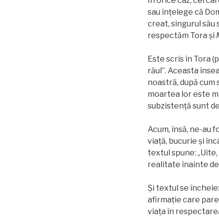
În orice caz, cei ca
sau înțelege că Dom
creat, singurul său
respectăm Tora și
Este scris în Tora 
răul”. Aceasta însea
noastră, după cum sp
moartea lor este ma
subzistenţă sunt de 
Acum, însă, ne-au f
viață, bucurie și în
textul spune: „Uite,
realitate înainte de 
Și textul se încheie:
afirmație care pare a
viața în respectare