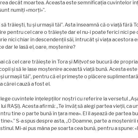
rea decât moartea. Aceasta este semnificaţia cuvintelor înțe
, sunt numiți «morți»”.
 să trăiești, tu și urmașii tăi”. Asta înseamnă că o viață fără 
ire pentru cel care o trăieşte dar el nu-i poate ferici nici pe ce
ie nici chiar în descendenţii săi, întrucât şi viaţa acestora
e dar le lasă el, oare, moştenire?
ai că cel care trăiește în Tora și
Miţvot
se bucură de propria 
 copii și să le lase moştenire această viață bună. Acesta est
tu și urmașii tăi”, pentru că el primește o plăcere suplimentară
a cărei cauză a fost el.
ege cuvintele înțelepților noștri cu referire la versetul „Aşa
lui RAŞI). Acesta afirmă: „Te învăț să alegi partea vieții, ca u
entru tine o parte bună în țara mea». El îl așează de partea bun
tine».” S-a spus despre asta, „O Doamne, parte a moștenirii 
destinul. Mi-ai pus mâna pe soarta cea bună, pentru a spune: «