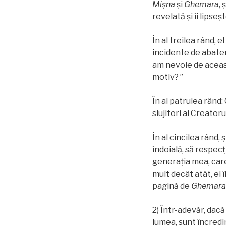
Mișna
și
Ghemara
,
revelată și îi lipse
În al treilea rând, 
incidente de abater
am nevoie de aceast
motiv? ”
În al patrulea rând:
slujitori ai Creator
În al cincilea rând,
îndoială, să respecţ
generația mea, care 
mult decât atât, ei î
pagină de
Ghemara
2) Într-adevăr, dac
lumea, sunt încredin