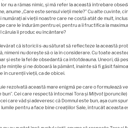
l lor nu a rămas nimic, şi mă refer la această întrebare obse
e, anume „Care este sensul vieții mele?” Cu alte cuvinte, ci
i numărați ai vieții noastre care ne costă atât de mult, incl
 pe care le îndurăm pentru ei, pentru a îi fructifica la maximu
l căruia îi produc eu încântare?
evărat că istoricii s-au săturat să reflecteze la această prob
ă, nimeni nu dorește să o ia în considerare. Cu toate aceste
ar și este la fel de obsedantă ca întotdeauna. Uneori, dă pest
şte mințile și ne doboară la pământ, înainte să fi găsit faimo
în curenţii vieții, ca de obicei.
buie rezolvată această mare enigmă pe care o formulează ver
 bun”. Cei care respectă întocmai Tora și
Miţvot
(poruncile)
nt cei care văd și adeveresc că Domnul este bun, așa cum spun 
lumile pentru a face bine creațiilor Sale, întrucât aceasta e