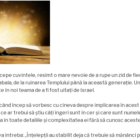
începe cuvintele, resimt o mare nevoie de a rupe un zid de fi
bala, de la ruinarea Templului până la această generație. Un
 în noi teama de a fi fost uitați de Israel.
i când încep să vorbesc cu cineva despre implicarea în acest s
ce ar trebui să știu câți îngeri sunt în cer și care sunt numel
 în toate detaliile și complexitatea ei fără să cunosc aceste
l va întreba: „Înțelepții au stabilit deja că trebuie să mănânci