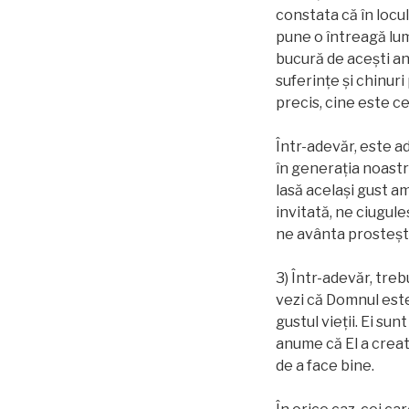
constata că în locu
pune o întreagă lum
bucură de acești an
suferinţe și chinuri
precis, cine este ce
Într-adevăr, este ad
în generația noastr
lasă acelaşi gust am
invitată, ne ciugule
ne avânta prosteşte 
3) Într-adevăr, tre
vezi că Domnul este
gustul vieții. Ei su
anume că El a creat 
de a face bine.