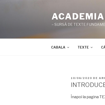
Sari
la
ACADEMIA
conținut
– SURSĂ DE TEXTE FUNDAMEN
CABALA
TEXTE
C
PUBLICAT
10/06/2020
DE
AR
PE
INTRODUCE
Înapoi la pagina 