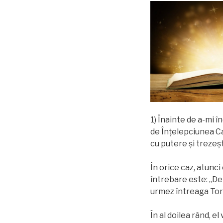
1) Înainte de a-mi 
de Înțelepciunea Ca
cu putere şi trezeşte
În orice caz, atunc
întrebare este: „De 
urmez întreaga Tora
În al doilea rând, e