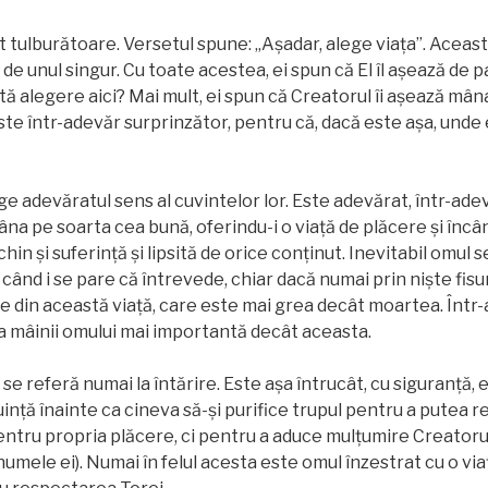
t tulburătoare. Versetul spune: „Aşadar, alege viața”. Acea
de unul singur. Cu toate acestea, ei spun că El îl aşează de p
tă alegere aici? Mai mult, ei spun că Creatorul îi aşează mâ
ste într-adevăr surprinzător, pentru că, dacă este așa, unde
 adevăratul sens al cuvintelor lor. Este adevărat, într-adevă
âna pe soarta cea bună, oferindu-i o viață de plăcere și încâ
chin și suferinţă și lipsită de orice conținut. Inevitabil omul 
când i se pare că întrevede, chiar dacă numai prin nişte fisuri,
e din această viață, care este mai grea decât moartea. Într-
a mâinii omului mai importantă decât aceasta.
se referă numai la întărire. Este aşa întrucât, cu siguranță,
uinţă înainte ca cineva să-şi purifice trupul pentru a putea 
pentru propria plăcere, ci pentru a aduce mulțumire Creatorul
numele ei). Numai în felul acesta este omul înzestrat cu o viaț