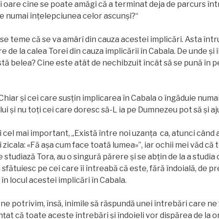
 și oare cine se poate amăgi că a terminat deja de parcurs în
ște numai înțelepciunea celor ascunși?“
el se teme că se va amârî din cauza acestei implicări. Asta înt
e de la calea Torei din cauza implicării în Cabala. De unde şi
ă belea? Cine este atât de nechibzuit încât să se pună în pe
 Chiar și cei care susţin implicarea în Cabala o îngăduie numai 
ului și nu toţi cei care doresc să-L ia pe Dumnezeu pot să şi aj
 și cel mai important, „Există între noi uzanţa ca, atunci când 
i zicala: «Fă așa cum face toată lumea»”, iar ochii mei văd că t
studiază Tora, au o singură părere și se abțin de la a studia
i sfătuiesc pe cei care îi întreabă că este, fără îndoială, de p
în locul acestei implicări în Cabala.
ă ne potrivim, însă, inimile să răspundă unei întrebări care n
ţat că toate aceste întrebări și îndoieli vor dispărea de la o