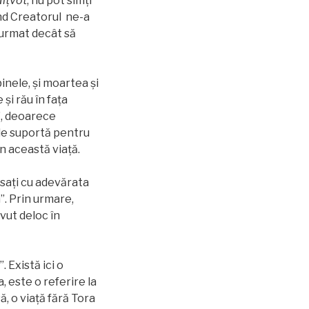
iţvot
, nu pot simți
ând Creatorul ne-a
 urmat decât să
binele, și moartea și
și rău în fața
»”, deoarece
 le suportă pentru
în această viață.
saţi cu adevărata
”. Prin urmare,
avut deloc în
. Există ici o
a, este o referire la
ă, o viață fără Tora