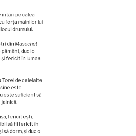
 întări pe calea
cu forţa mâinilor lui
locul drumului.
tri din
Masechet
e pământ, duci o
 și fericit în lumea
 Torei de celelalte
 sine este
u este suficient să
jalnică.
a, fericit ești;
l să fii fericit în
 să dorm, și duc o