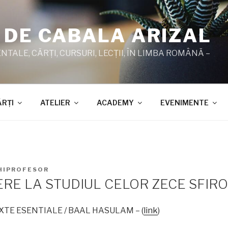
 DE CABALA ARIZAL
TALE, CĂRŢI, CURSURI, LECŢII, ÎN LIMBA ROMÂNĂ –
ĂRŢI
ATELIER
ACADEMY
EVENIMENTE
HIPROFESOR
RE LA STUDIUL CELOR ZECE SFIRO
TEXTE ESENTIALE / BAAL HASULAM – (
link
)