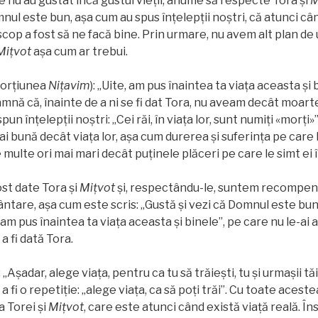
re nu au gustat încă gustul vieții, anume să respecte Tora și
M
nul este bun, așa cum au spus înțelepții noștri, că atunci c
 scop a fost să ne facă bine. Prin urmare, nu avem alt plan de
Miţvot
așa cum ar trebui.
(porțiunea
Niţavim
): „Uite, am pus înaintea ta viața aceasta și 
mnă că, înainte de a ni se fi dat Tora, nu aveam decât moarte 
un înțelepții noștri: „Cei răi, în viața lor, sunt numiţi «morţi
i bună decât viața lor, așa cum durerea și suferința pe care
multe ori mai mari decât puținele plăceri pe care le simt ei 
ost date Tora și
Miţvot
și, respectându-le, suntem recompen
cântare, așa cum este scris: „Gustă și vezi că Domnul este bun
 am pus înaintea ta viața aceasta și binele”, pe care nu le-ai 
a fi dată Tora.
 „Aşadar, alege viața, pentru ca tu să trăiești, tu și urmașii tăi”
 fi o repetiţie: „alege viața, ca să poți trăi”. Cu toate aceste
a Torei și
Miţvot
, care este atunci când există viață reală. Îns