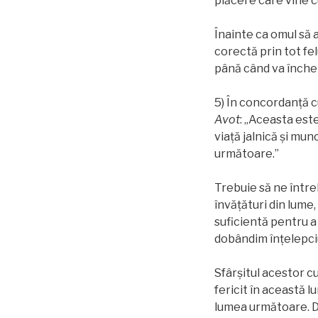
plăcere care vine c
Înainte ca omul să a
corectă prin tot felu
până când va închei
5) În concordanţă c
Avot
: „Aceasta est
viață jalnică și munc
următoare.”
Trebuie să ne între
învățături din lume,
suficientă pentru a
dobândim înțelepciun
Sfârșitul acestor cu
fericit în această lu
lumea următoare. Da