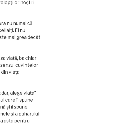
lepților noștri:
Tora nu numai că
ilalţi. El nu
 este mai grea decât
sa viață, ba chiar
e sensul cuvintelor
 din viața
dar, alege viața”
nul care îi spune
ă și îi spune:
mele și a paharului
Ia asta pentru