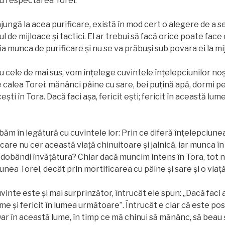
u respectarea Torei.
jungă la acea purificare, există în mod cert o alegere de a se
l de mijloace şi tactici. El ar trebui să facă orice poate face 
a munca de purificare și nu se va prăbuşi sub povara ei la mij
u cele de mai sus, vom înțelege cuvintele înțelepciunilor noș
e calea Torei: mănânci pâine cu sare, bei puțină apă, dormi p
eşti în Tora. Dacă faci aşa, fericit ești; fericit în această lume
băm în legătură cu cuvintele lor: Prin ce diferă înțelepciunea
 care nu cer această viață chinuitoare și jalnică, iar munca în
 dobândi învățătura? Chiar dacă muncim intens în Tora, tot n
ea Torei, decât prin mortificarea cu pâine şi sare și o viață 
vinte este și mai surprinzător, întrucât ele spun: „Dacă faci aş
me și fericit în lumea următoare”. Întrucât e clar că este posibi
r în această lume, în timp ce mă chinui să mănânc, să beau și