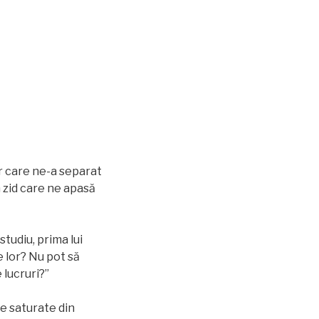
er care ne-a separat
 zid care ne apasă
tudiu, prima lui
e lor? Nu pot să
 lucruri?”
 pe saturate din