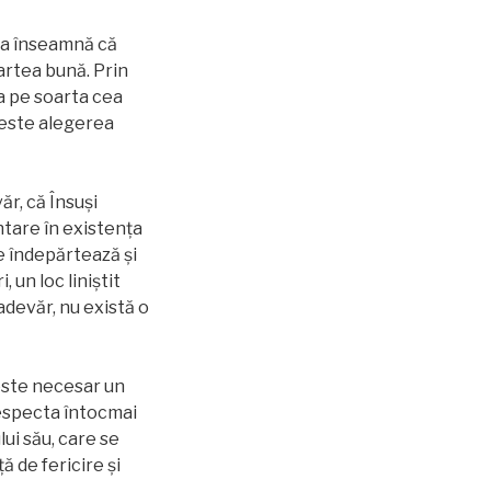
sta înseamnă că
artea bună. Prin
na pe soarta cea
 este alegerea
r, că Însuși
ntare în existenţa
se îndepărtează şi
 un loc liniştit
adevăr, nu există o
 este necesar un
respecta întocmai
ui său, care se
ă de fericire și