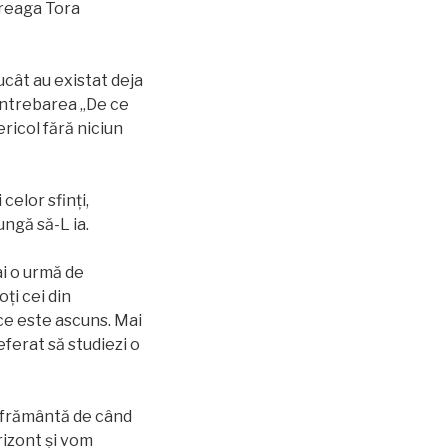
treaga Tora
rucât au existat deja
 întrebarea „De ce
ricol fără niciun
celor sfinți,
ungă să-L ia.
ai o urmă de
oți cei din
 ce este ascuns. Mai
referat să studiezi o
e frământă de când
rizont și vom