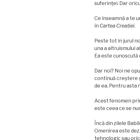
suferinței. Dar ori
Ce înseamnă a te un
în
Cartea Creației
.
Peste tot în jurul 
una a altruismului a
Ea este cunoscută c
Dar noi? Noi ne opu
continuă creștere ș
de ea. Pentru asta n
Acest fenomen prin
este ceea ce se nu
Încă din zilele Bab
Omenirea este dezil
tehnologic sau oric