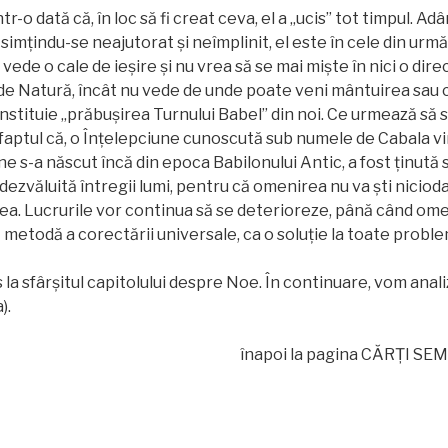
-o dată că, în loc să fi creat ceva, el a „ucis” tot timpul. Ad
 simțindu-se neajutorat și neîmplinit, el este în cele din urmă
 vede o cale de ieșire și nu vrea să se mai miște în nici o direc
de Natură, încât nu vede de unde poate veni mântuirea sau 
nstituie „prăbuşirea Turnului Babel” din noi. Ce urmează să 
aptul că, o Înțelepciune cunoscută sub numele de Cabala vi
e s-a născut încă din epoca Babilonului Antic, a fost ținută
 dezvăluită întregii lumi, pentru că omenirea nu va ști nicio
 ea. Lucrurile vor continua să se deterioreze, până când ome
metodă a corectării universale, ca o soluție la toate proble
 la sfârșitul capitolului despre Noe. În continuare, vom anali
).
înapoi la pagina CĂRŢI SE