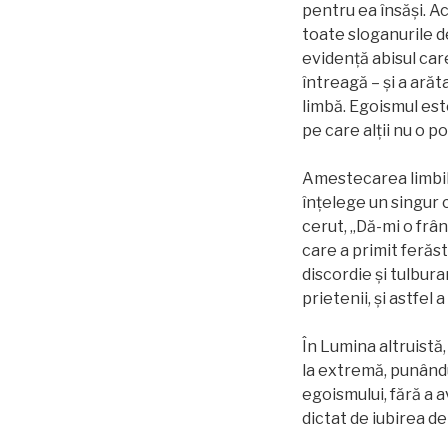
pentru ea însăși. Ac
toate sloganurile d
evidenţă abisul car
întreagă – și a ară
limbă. Egoismul este
pe care alții nu o p
Amestecarea limbilo
înțelege un singur c
cerut, „Dă-mi o frân
care a primit ferăstr
discordie și tulbur
prietenii, și astfel
În Lumina altruistă
la extremă, punându
egoismului, fără a a
dictat de iubirea de