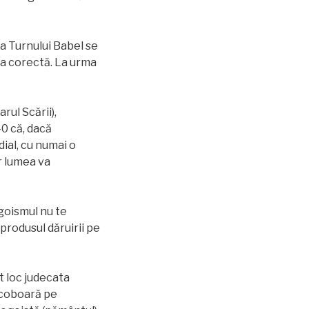
ea Turnului Babel se
ea corectă. La urma
ul Scării),
‘40 că, dacă
dial, cu numai o
r lumea va
goismul nu te
 produsul dăruirii pe
t loc judecata
e coboară pe