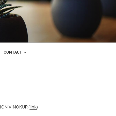
CONTACT
MION VINOKUR (
link
)