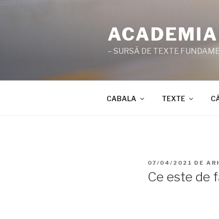
Sari
la
ACADEMIA
conținut
– SURSĂ DE TEXTE FUNDAMEN
CABALA
TEXTE
C
PUBLICAT
07/04/2021
DE
AR
PE
Ce este de 