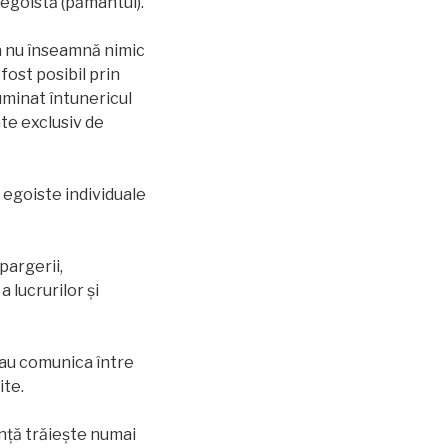
 egoistă (pământul).
ta nu înseamnă nimic
ost posibil prin
luminat întunericul
ate exclusiv de
 egoiste individuale
pargerii,
a lucrurilor și
eau comunica între
ite.
rință trăiește numai