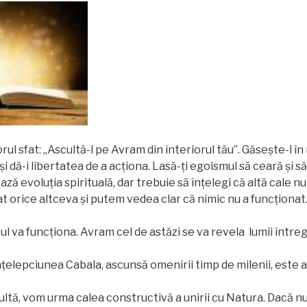
rul sfat: „Ascultă-l pe Avram din interiorul tău”. Găsește-l în 
i dă-i libertatea de a acționa. Lasă-ţi egoismul să ceară și 
ză evoluţia spirituală, dar trebuie să înțelegi că altă cale nu
at orice altceva şi putem vedea clar că nimic nu a funcţionat
l va funcționa. Avram cel de astăzi se va revela lumii întreg
țelepciunea Cabala, ascunsă omenirii timp de milenii, este a
tă, vom urma calea constructivă a unirii cu Natura. Dacă n