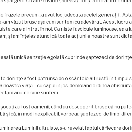
 spargerii. Cu alte cuvinte, această forță a intrat în dorința
rie frazele precum „a avut loc judecata acelei generații”. As
e-am văzut brusc așa cum suntem cu adevărat. Acest lucru a f
uiste care a intrat în noi. Ca nişte fascicule luminoase, ea a 
em, și am înţeles atunci că toate acțiunile noastre sunt dict
ceastă unică senzație egoistă cuprinde șaptezeci de dorințe
e dorințe a fost pătrunsă de o scânteie altruistă în timpul s
 noastră viață cu capul în jos, demolând ordinea obișnuită 
lectăm anume cine suntem.
 șocați au fost oamenii, când au descoperit brusc că nu put
mbă și că, în mod inexplicabil, vorbeau șaptezeci de limbi difer
iluminarea Luminii altruiste, s-a revelat faptul că fiecare do