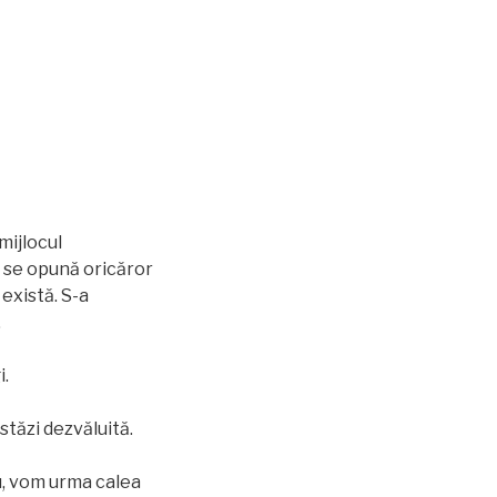
mijlocul
să se opună oricăror
 există. S-a
.
i.
stăzi dezvăluită.
u, vom urma calea