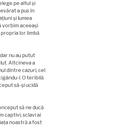
lege pe altul și
devărat a pus în
ţiuni şi lumea
să vorbim aceeași
 propria lor limbă
 dar nu au putut
lut. Altcineva a
ul dintre cazuri, cel
cigându-l. O teribilă
ceput să-și ucidă
conceput să ne ducă
captivi, sclavi ai
iața noastră a fost