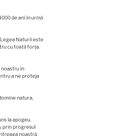
4000 de ani în urmă
 Legea Naturii este
tru cu toată forța.
 noastru în
entru a ne proteja
 domine natura,
uns la apogeu.
, prin progresul
 întreaga noastră