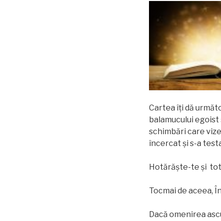
Cartea îţi dă următo
balamucului egoist ș
schimbări care vizea
încercat şi s-a test
Hotărăşte-te şi totu
Tocmai de aceea, În
Dacă omenirea ascul