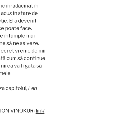
ânc înrădăcinat în
 adus în stare de
ție. El a devenit
ce poate face.
se întâmple mai
ne să ne salveze.
 secret vreme de mii
dată cum să continue
nirea va fi gata să
mele.
za capitolul,
Leh
MION VINOKUR (
link
)