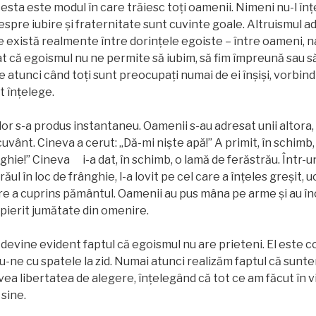
esta este modul în care trăiesc toți oamenii. Nimeni nu-l înțe
espre iubire și fraternitate sunt cuvinte goale. Altruismul a
e există realmente între dorințele egoiste – între oameni, na
tat că egoismul nu ne permite să iubim, să fim împreună sau 
 atunci când toţi sunt preocupaţi numai de ei înșiși, vorbind
ot înțelege.
r s-a produs instantaneu. Oamenii s-au adresat unii altora,
uvânt. Cineva a cerut: „Dă-mi nişte apă!” A primit, în schimb, 
ghie!” Cineva i-a dat, în schimb, o lamă de ferăstrău. Într-un
ăul în loc de frânghie, l-a lovit pe cel care a înțeles greșit, u
are a cuprins pământul. Oamenii au pus mâna pe arme şi au în
 a pierit jumătate din omenire.
, devine evident faptul că egoismul nu are prieteni. El este 
-ne cu spatele la zid. Numai atunci realizăm faptul că suntem 
vea libertatea de alegere, înţelegând că tot ce am făcut în v
 sine.