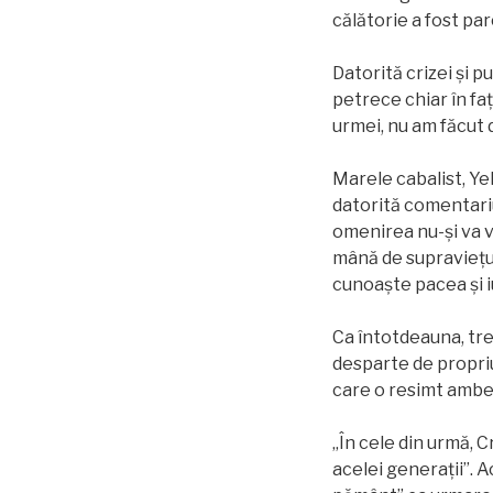
călătorie a fost par
Datorită crizei și 
petrece chiar în fa
urmei, nu am făcut 
Marele cabalist, Ye
datorită comentari
omenirea nu-și va ve
mână de supraviețui
cunoaște pacea și 
Ca întotdeauna, tre
desparte de propriul
care o resimt ambel
„În cele din urmă, 
acelei generații”. 