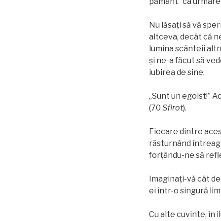
pământ” ca urmare a
Nu lăsați să vă spe
altceva, decât că n
lumina scânteii altr
și ne-a făcut să ved
iubirea de sine.
„Sunt un egoist!” A
(70
Sfirot
).
Fiecare dintre acest
răsturnând întreaga
forțându-ne să ref
Imaginați-vă cât de
ei într-o singură li
Cu alte cuvinte, în 