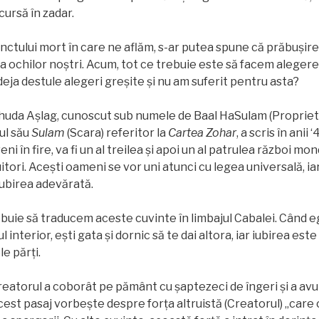
cursă în zadar.
punctului mort în care ne aflăm, s-ar putea spune că prăbuşir
ţa ochilor noștri. Acum, tot ce trebuie este să facem aleger
deja destule alegeri greșite și nu am suferit pentru asta?
huda Așlag, cunoscut sub numele de Baal HaSulam (Proprietar
ul său
Sulam
(Scara) referitor la
Cartea Zohar
, a scris în anii 
ni în fire, va fi un al treilea și apoi un al patrulea război mon
tori. Acești oameni se vor uni atunci cu legea universală, ia
iubirea adevărată.
buie să traducem aceste cuvinte în limbajul Cabalei. Când e
 interior, ești gata și dornic să te dai altora, iar iubirea este
e părți.
Creatorul a coborât pe pământ cu șaptezeci de îngeri și a avu
Acest pasaj vorbește despre forța altruistă (Creatorul) „car