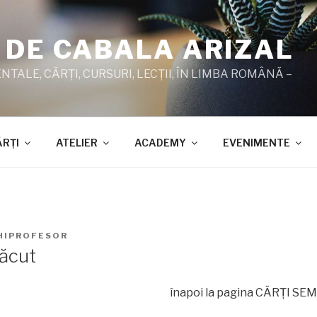
 DE CABALA ARIZAL
TALE, CĂRŢI, CURSURI, LECŢII, ÎN LIMBA ROMÂNĂ –
ĂRŢI
ATELIER
ACADEMY
EVENIMENTE
HIPROFESOR
făcut
înapoi la pagina CĂRŢI SE