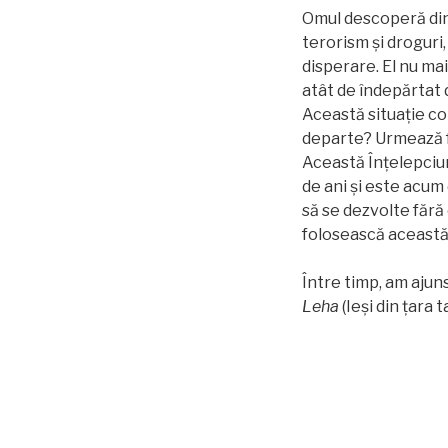
Omul descoperă dintr
terorism și droguri,
disperare. El nu mai
atât de îndepărtat 
Această situaţie co
departe? Urmează f
Această Înțelepciun
de ani și este acum
să se dezvolte fără
folosească această 
Între timp, am ajuns
Leha
(Ieși din țara ta