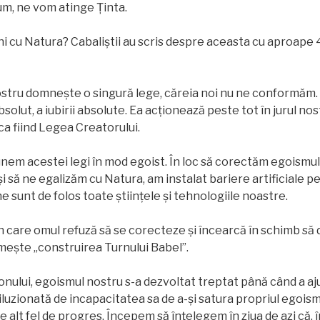
cum, ne vom atinge Ținta.
i cu Natura? Cabaliștii au scris despre aceasta cu aproape 
nostru domneşte o singură lege, căreia noi nu ne conformăm.
bsolut, a iubirii absolute. Ea acționează peste tot în jurul nos
a fiind Legea Creatorului.
nem acestei legi în mod egoist. În loc să corectăm egoismul
i să ne egalizăm cu Natura, am instalat bariere artificiale p
e sunt de folos toate științele și tehnologiile noastre.
 care omul refuză să se corecteze și încearcă în schimb să
mește „construirea Turnului Babel”.
ilonului, egoismul nostru s-a dezvoltat treptat până când a aj
uzionată de incapacitatea sa de a-și satura propriul egoism
e alt fel de progres. Începem să înțelegem în ziua de azi că,