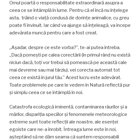
Omul poartă o responsabilitate extraordinară asupra a
ceea ce se întâmplă în lume. Pentru că el încă nu înțelege
asta, trăind o viață condusă de dorințe animalice, cu greu
poate fi învinuit. Iar când va ajunge să înţeleagă, va începe
adevărata muncă pentru care a fost creat.
„Așadar, despre ce este vorba?”, te-ai putea întreba.
„Dacă porneşti pe calea corectării (în primul rând nu există
niciun dacă, toţi vor trebui să pornească pe această cale
mai devreme sau mai târziu), vei corecta automat tot
ceea ce există în jurul tău.” Acest lucru este adevărat.
Toate problemele pe care le vedem în Natură reflectă pur
și simplu ceea ce se întâmplă în noi.
Catastrofa ecologică iminentă, contaminarea râurilor și a
mărilor, dispariția speciilor și fenomenele meteorologice
extreme sunt toate reflecții ale noastre, ale esenței
egoiste care ne-a înrobit. Întreaga lume este în noi,
așteptând să ne dăm seama că suntem responsabili