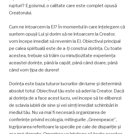
rupturi? Egoismul, o calitate care este complet opusă
Creatorului.
Cum ne întoarcem la El? În momentul în care înțelegem că
suntem opușii Lui și dorim să ne întoarcem la Creator,
vom începe imediat să revenim la El. Obiectivul principal
pe calea spirituală este de a-ţi construi dorința. Cu toate
acestea, trebuie să trăim cu minuțiozitate experienţa
aceastei dorințe, până la capăt, până când doare, până
când vom țipa de durere!
Dorința este baza tuturor lucrurilor din lume și determină
absolut totul. Obiectivul tău este să aderi la Creator. Dacă
ai dorința de a face acest lucru, vei începe să te eliberezi
de sclavia iubirii de sine și vei simți imediat schimbări în
mediul tău. Nu va mai fi necesară organizarea de
conferințe privind ecologia, mitingurile „Greenpeace”,
îngrijorarea referitoare la speciile pe cale de dispariție și