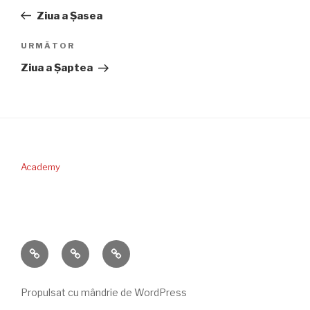
în
anterior
Ziua a Şasea
articole
Articolul
URMĂTOR
următor
Ziua a Şaptea
Academy
PERICOPA
DONAŢII
CONTACT
SĂPTĂMÂNII
Propulsat cu mândrie de WordPress