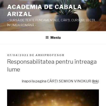
Sari
ACADEMIA DE CABALA
la
ARIZAL
conținut
– SURSĂ DE TEXTE FUNDAMENTALE, CĂRŢI, CURSURI, LECŢII,
ÎN LIMBA ROMÂNĂ –
Meniu
PUBLICAT
07/04/2021
DE
ARHIPROFESOR
PE
Responsabilitatea pentru întreaga
lume
înapoi la pagina CĂRŢI SEMION VINOKUR (
link
)