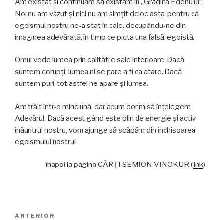
Am existat și continuăm să existăm în „Grădina Edenului”.
Noi nu am văzut și nici nu am simțit deloc asta, pentru că
egoismul nostru ne-a stat în cale, decupându-ne din
imaginea adevărată, în timp ce picta una falsă, egoistă.
Omul vede lumea prin calitățile sale interioare. Dacă
suntem corupți, lumea ni se pare a fi ca atare. Dacă
suntem puri, tot astfel ne apare şi lumea.
Am trăit într-o minciună, dar acum dorim să înțelegem
Adevărul. Dacă acest gând este plin de energie și activ
înăuntrul nostru, vom ajunge să scăpăm din închisoarea
egoismului nostru!
înapoi la pagina CĂRŢI SEMION VINOKUR (
link
)
Navigare
Articolul
ANTERIOR