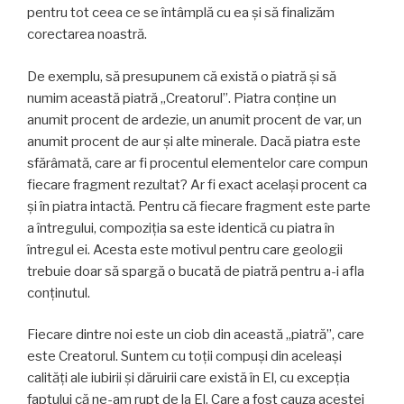
pentru tot ceea ce se întâmplă cu ea și să finalizăm
corectarea noastră.
De exemplu, să presupunem că există o piatră și să
numim această piatră „Creatorul”. Piatra conţine un
anumit procent de ardezie, un anumit procent de var, un
anumit procent de aur și alte minerale. Dacă piatra este
sfărâmată, care ar fi procentul elementelor care compun
fiecare fragment rezultat? Ar fi exact acelaşi procent ca
şi în piatra intactă. Pentru că fiecare fragment este parte
a întregului, compoziția sa este identică cu piatra în
întregul ei. Acesta este motivul pentru care geologii
trebuie doar să spargă o bucată de piatră pentru a-i afla
conținutul.
Fiecare dintre noi este un ciob din această „piatră”, care
este Creatorul. Suntem cu toții compuși din aceleași
calități ale iubirii și dăruirii care există în El, cu excepția
faptului că ne-am rupt de la El. Care a fost cauza acestei