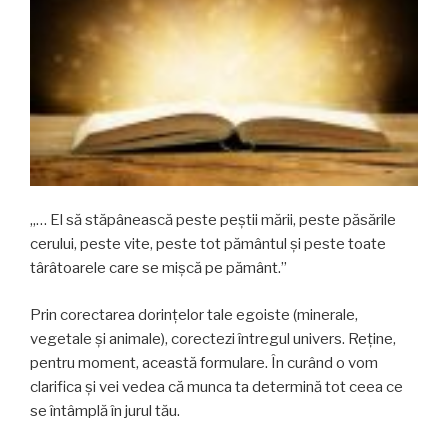
„… El să stăpânească peste peştii mării, peste păsările
cerului, peste vite, peste tot pământul şi peste toate
târâtoarele care se mişcă pe pământ.”
Prin corectarea dorințelor tale egoiste (minerale,
vegetale și animale), corectezi întregul univers. Reține,
pentru moment, această formulare. În curând o vom
clarifica și vei vedea că munca ta determină tot ceea ce
se întâmplă în jurul tău.