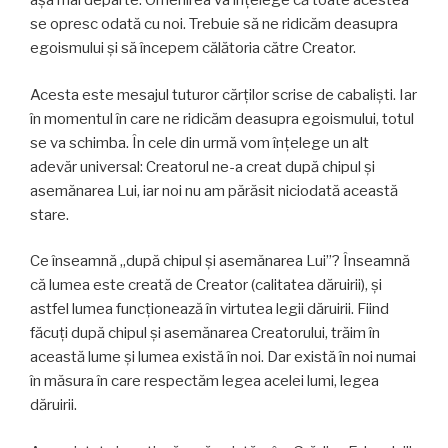
așa mai departe. Omenirea va înțelege că toate acestea
se opresc odată cu noi. Trebuie să ne ridicăm deasupra
egoismului și să începem călătoria către Creator.
Acesta este mesajul tuturor cărților scrise de cabaliști. Iar
în momentul în care ne ridicăm deasupra egoismului, totul
se va schimba. În cele din urmă vom înțelege un alt
adevăr universal: Creatorul ne-a creat după chipul și
asemănarea Lui, iar noi nu am părăsit niciodată această
stare.
Ce înseamnă „după chipul și asemănarea Lui”? Înseamnă
că lumea este creată de Creator (calitatea dăruirii), şi
astfel lumea funcţionează în virtutea legii dăruirii. Fiind
făcuţi după chipul și asemănarea Creatorului, trăim în
această lume și lumea există în noi. Dar există în noi numai
în măsura în care respectăm legea acelei lumi, legea
dăruirii.