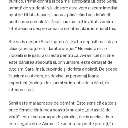
purifice. Prima dorință și cea mai apropiată lui, este Sarai,
urmată de studenții săi, despre care vom discuta imediat,
apoi de fiii lui – Isaac şi Iacov – până când vei dobândi
purificarea completă. După cum am tot învățat, vorbim
întotdeauna despre ceea ce se întâmplă în interiorul tău.
Stă scris despre Sarai faptul că, „Ea l-a depășit mai târziu
chiar și pe soțul ei în darul profeției.“ Nu există nici o
îndoială în legătură cu asta pentru că, Avram cel din tine
este dăruirea absolută şi, prin urmare, este detașat de
egoism. Sarai, însă, cuprinde și dorința egoistă. De aceea,
în unirea cu Avram, ea devine un personaj foarte
important (dorința de a primi cu intenția de a dărui, din
interiorul tău).
Sarai este mai aproape de pământ. Este scris că ea (ca și
orice femeie din lumea noastră) nu este „detașată de
viață”, este mai aproape de pământ, dar în același timp
este legată și de Avram. De aceea, ea poate profeți, în