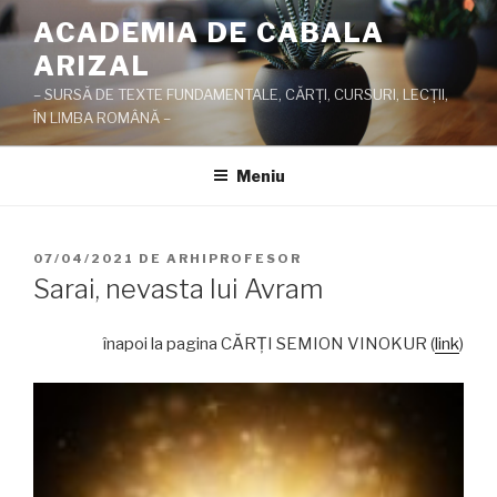
Sari
ACADEMIA DE CABALA
la
ARIZAL
conținut
– SURSĂ DE TEXTE FUNDAMENTALE, CĂRŢI, CURSURI, LECŢII,
ÎN LIMBA ROMÂNĂ –
Meniu
PUBLICAT
07/04/2021
DE
ARHIPROFESOR
PE
Sarai, nevasta lui Avram
înapoi la pagina CĂRŢI SEMION VINOKUR (
link
)