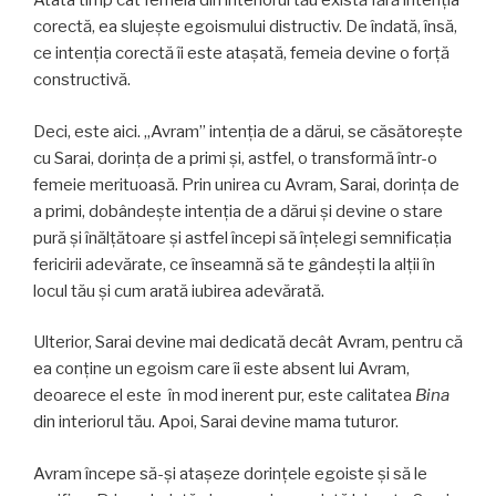
Atâta timp cât femeia din interiorul tău există fără intenția
corectă, ea slujește egoismului distructiv. De îndată, însă,
ce intenția corectă îi este atașată, femeia devine o forță
constructivă.
Deci, este aici. „Avram” intenția de a dărui, se căsătorește
cu Sarai, dorința de a primi și, astfel, o transformă într-o
femeie merituoasă. Prin unirea cu Avram, Sarai, dorința de
a primi, dobândește intenția de a dărui și devine o stare
pură și înălțătoare și astfel începi să înțelegi semnificația
fericirii adevărate, ce înseamnă să te gândești la alții în
locul tău și cum arată iubirea adevărată.
Ulterior, Sarai devine mai dedicată decât Avram, pentru că
ea conține un egoism care îi este absent lui Avram,
deoarece el este în mod inerent pur, este calitatea
Bina
din interiorul tău. Apoi, Sarai devine mama tuturor.
Avram începe să-şi atașeze dorințele egoiste și să le