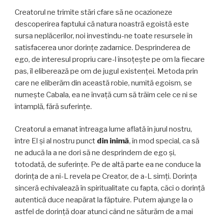
Creatorul ne trimite stări cfare să ne ocazioneze
descoperirea faptului că natura noastră egoistă este
sursa neplăcerilor, noi investindu-ne toate resursele în
satisfacerea unor dorinţe zadarnice. Desprinderea de
ego, de interesul propriu care-l însoţeşte pe om la fiecare
pas, îl eliberează pe om de jugul existenţei. Metoda prin
care ne eliberăm din această robie, numită egoism, se
numeşte Cabala, ea ne învaţă cum să trăim cele ce ni se
întamplă, fără suferinţe.
Creatorul a emanat întreaga lume aflată în jurul nostru,
între El şi al nostru punct
din inimă
, în mod special, ca să
ne aducă la a ne dori să ne desprindem de ego şi,
totodată, de suferinţe. Pe de altă parte ea ne conduce la
dorinţa de a ni-L revela pe Creator, de a-L simţi. Dorinţa
sinceră echivalează în spiritualitate cu fapta, căci o dorinţă
autentică duce neapărat la făptuire. Putem ajunge la o
astfel de dorinţă doar atunci când ne săturăm de a mai