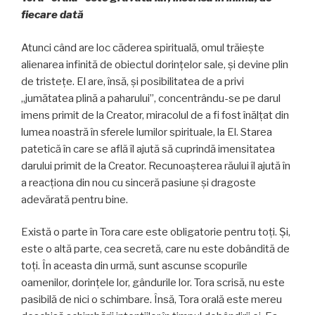
fiecare dată
Atunci când are loc căderea spirituală, omul trăieşte
alienarea infinită de obiectul dorinţelor sale, şi devine plin
de tristeţe. El are, însă, şi posibilitatea de a privi
„jumătatea plină a paharului”, concentrându-se pe darul
imens primit de la Creator, miracolul de a fi fost înălţat din
lumea noastră în sferele lumilor spirituale, la El. Starea
patetică în care se află îl ajută să cuprindă imensitatea
darului primit de la Creator. Recunoaşterea răului îl ajută în
a reacţiona din nou cu sinceră pasiune şi dragoste
adevărată pentru bine.
Există o parte în Tora care este obligatorie pentru toţi. Şi,
este o altă parte, cea secretă, care nu este dobândită de
toţi. În aceasta din urmă, sunt ascunse scopurile
oamenilor, dorinţele lor, gândurile lor. Tora scrisă, nu este
pasibilă de nici o schimbare. Însă, Tora orală este mereu