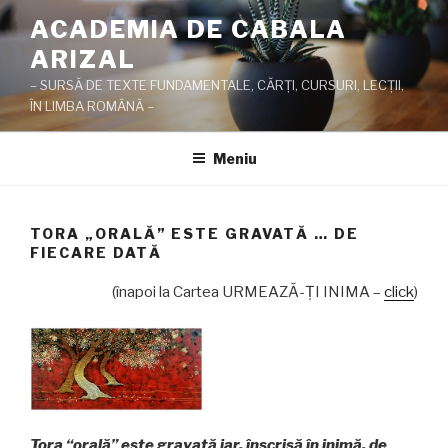
Sari
ACADEMIA DE CABALA
la
ARIZAL
conținut
– SURSĂ DE TEXTE FUNDAMENTALE, CĂRŢI, CURSURI, LECŢII,
ÎN LIMBA ROMÂNĂ –
Meniu
TORA „ORALĂ” ESTE GRAVATĂ … DE
FIECARE DATĂ
(înapoi la Cartea URMEAZĂ-ŢI INIMA –
click
)
Tora “orală” este gravată iar, înscrisă în inimă, de