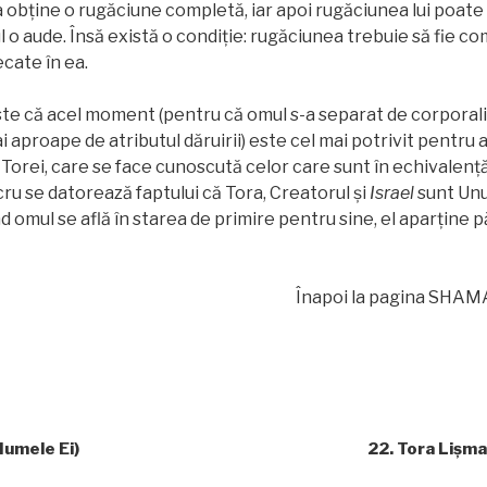
a obţine o rugăciune completă, iar apoi rugăciunea lui poate 
o aude. Însă există o condiţie: rugăciunea trebuie să fie com
cate în ea.
este că acel moment (pentru că omul s-a separat de corporal
i aproape de atributul dăruirii) este cel mai potrivit pentru
 Torei, care se face cunoscută celor care sunt în echivalenţ
cru se datorează faptului că Tora, Creatorul şi
Israel
sunt Unu
 omul se află în starea de primire pentru sine, el aparţine pă
Înapoi la pagina SHAMAT
Numele Ei)
22. Tora Lișma