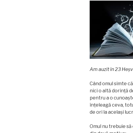
Am auzit în 23 Heș
Când omul simte că e
nici o altă dorinţă
pentru a o cunoaşte
înţeleagă ceva, tot
de ori la acelaşi lucr
Omul nu trebuie să 