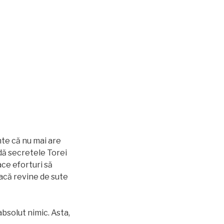
mte că nu mai are
ndă secretele Torei
ace eforturi să
dacă revine de sute
absolut nimic. Asta,