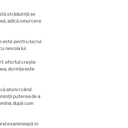
stă străduinţă se
psă, adică omul cere
 este pentru lucrul
u nevoia lui.
rt, efortul creşte
nea, dorinţa este
 că atunci când
 minţii puterea de a
xamina, după cum
 când examinează în