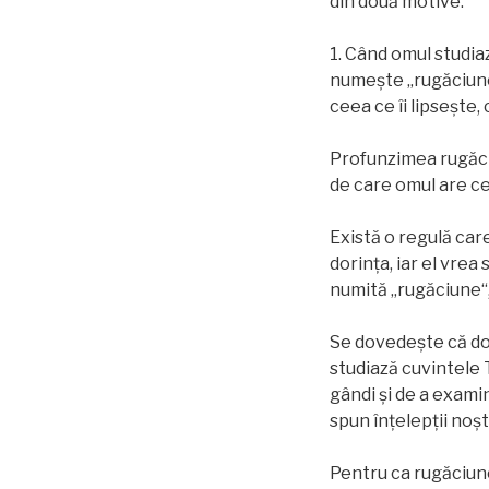
din două motive:
1. Când omul studia
numeşte „rugăciune“
ceea ce îi lipseşte,
Profunzimea rugăci
de care omul are ce
Există o regulă car
dorinţa, iar el vre
numită „rugăciune“,
Se dovedeşte că do
studiază cuvintele T
gândi şi de a exami
spun înţelepţii noş
Pentru ca rugăciune