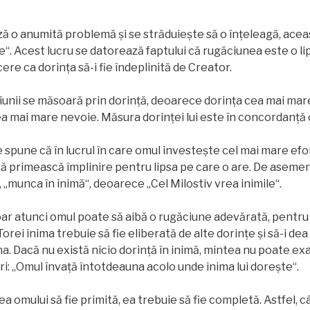
ză o anumită problemă şi se străduieşte să o înţeleagă, acea
. Acest lucru se datorează faptului că rugăciunea este o li
 cere ca dorinţa să-i fie îndeplinită de Creator.
unii se măsoară prin dorinţă, deoarece dorinţa cea mai mare
a mai mare nevoie. Măsura dorinţei lui este în concordanţă c
e spune că în lucrul în care omul investeşte cel mai mare efo
a să primească împlinire pentru lipsa pe care o are. De aseme
 „munca în inimă“, deoarece „Cel Milostiv vrea inimile“.
ar atunci omul poate să aibă o rugăciune adevărată, pentru
orei inima trebuie să fie eliberată de alte dorinţe şi să-i dea
na. Dacă nu există nicio dorinţă în inimă, mintea nu poate e
tri: „Omul învaţă întotdeauna acolo unde inima lui doreşte“.
a omului să fie primită, ea trebuie să fie completă. Astfel,