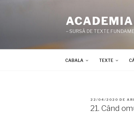
Sari
la
ACADEMIA
conținut
– SURSĂ DE TEXTE FUNDAMEN
CABALA
TEXTE
C
PUBLICAT
22/04/2020
DE
AR
PE
21. Când omu