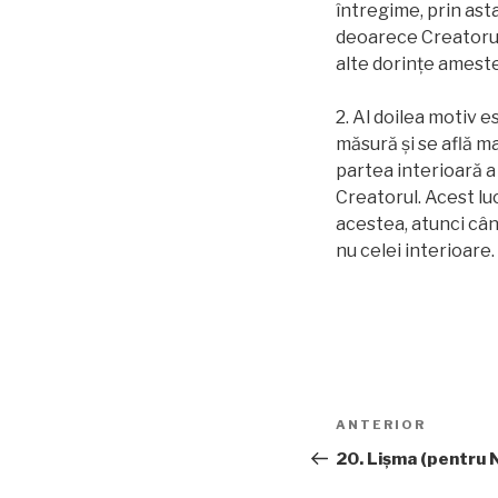
întregime, prin ast
deoarece Creatorul 
alte dorinţe ameste
2. Al doilea motiv 
măsură şi se află ma
partea interioară a
Creatorul. Acest lu
acestea, atunci când
nu celei interioare.
Navigare
Articolul
ANTERIOR
în
anterior
20. Lișma (pentru 
articole