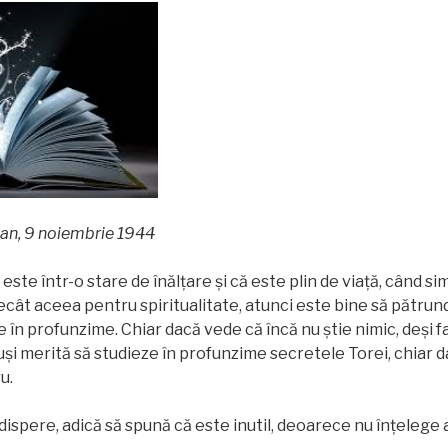
van, 9 noiembrie 1944
ste într-o stare de înălţare şi că este plin de viaţă, când si
 decât aceea pentru spiritualitate, atunci este bine să pătru
 în profunzime. Chiar dacă vede că încă nu ştie nimic, deşi f
uşi merită să studieze în profunzime secretele Torei, chiar 
u.
dispere, adică să spună că este inutil, deoarece nu înţelege 