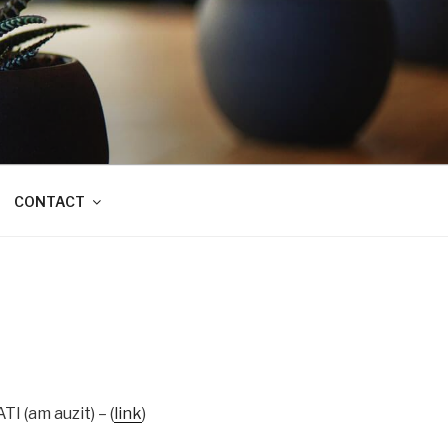
CONTACT
I (am auzit) – (
link
)