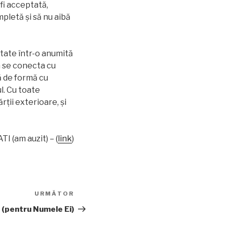
fi acceptată,
pletă şi să nu aibă
itate într-o anumită
 a se conecta cu
ă de formă cu
l. Cu toate
rţii exterioare, şi
I (am auzit) – (
link
)
URMĂTOR
Articolul
următor
 (pentru Numele Ei)