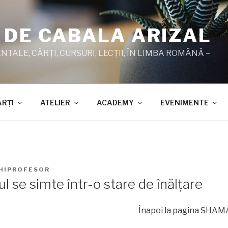
 DE CABALA ARIZAL
TALE, CĂRŢI, CURSURI, LECŢII, ÎN LIMBA ROMÂNĂ –
ĂRŢI
ATELIER
ACADEMY
EVENIMENTE
HIPROFESOR
l se simte într-o stare de înălţare
Înapoi la pagina SHAMAT