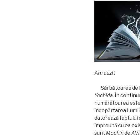
Am auzit
Sărbătoarea de Pa
Yechida
. În contin
numărătoarea este
îndepărtarea Lumin
datorează faptului
împreună cu ea exi
sunt
Mochin
de
AVI