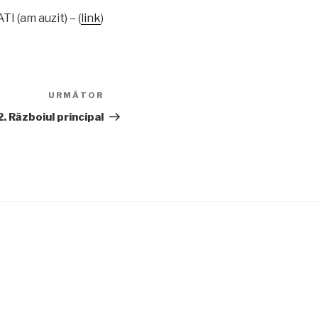
I (am auzit) – (
link
)
URMĂTOR
Articolul
următor
. Războiul principal