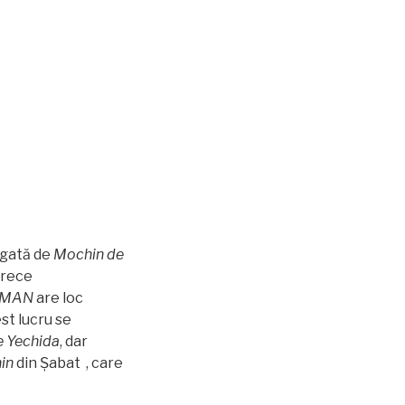
egată de
Mochin de
arece
MAN
are loc
est lucru se
e Yechida
, dar
in
din Șabat , care