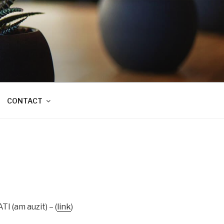
CONTACT
I (am auzit) – (
link
)