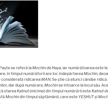
şte se referă la
Mochin de Haya
, iar numărătoarea este l
uare, în timpul numărătorii are loc îndepărtarea
Mochin
, deo
 considerată ridicarea
MAN.
Se ştie că atunci cândse ridică
ilor, dar după numărare,
Mochin
se întoarce la locul său. Ac
 că starea
Katnut
(micime) din timpul numărării este
Katnut d
stă
Mochin
din timpul săptămânii, care este
YESHUT
şi
Moch
.