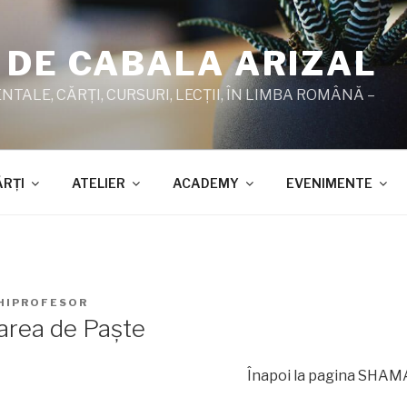
 DE CABALA ARIZAL
TALE, CĂRŢI, CURSURI, LECŢII, ÎN LIMBA ROMÂNĂ –
ĂRŢI
ATELIER
ACADEMY
EVENIMENTE
HIPROFESOR
oarea de Paşte
Înapoi la pagina SHAMAT