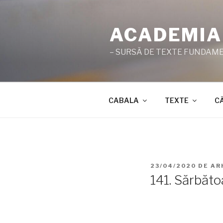
Sari
la
ACADEMIA
conținut
– SURSĂ DE TEXTE FUNDAMEN
CABALA
TEXTE
C
PUBLICAT
23/04/2020
DE
AR
PE
141. Sărbăt