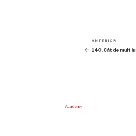
Navigare
Articolul
ANTERIOR
în
anterior
140. Cât de mult i
articole
Academy