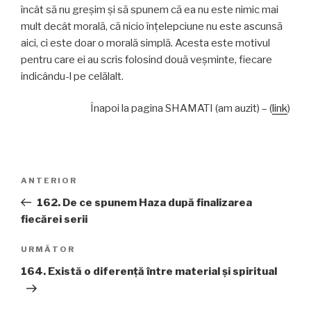
încât să nu greşim şi să spunem că ea nu este nimic mai
mult decât morală, că nicio înţelepciune nu este ascunsă
aici, ci este doar o morală simplă. Acesta este motivul
pentru care ei au scris folosind două veşminte, fiecare
indicându-l pe celălalt.
Înapoi la pagina SHAMATI (am auzit) – (
link
)
Navigare
Articolul
ANTERIOR
în
anterior
162. De ce spunem Haza după finalizarea
articole
fiecărei serii
Articolul
URMĂTOR
următor
164. Există o diferenţă între material şi spiritual