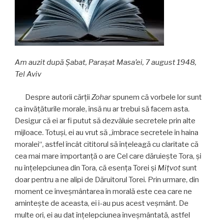
Am auzit după Șabat, Paraşat Masa’ei, 7 august 1948,
Tel Aviv
Despre autorii cărţii
Zohar
spunem că vorbele lor sunt
ca învăţăturile morale, însă nu ar trebui să facem asta.
Desigur că ei ar fi putut să dezvăluie secretele prin alte
mijloace. Totuşi, ei au vrut să „îmbrace secretele în haina
moralei“, astfel încât cititorul să înţeleagă cu claritate că
cea mai mare importanţă o are Cel care dăruieşte Tora, şi
nu înţelepciunea din Tora, că esenţa Torei şi
Mițvot
sunt
doar pentru a ne alipi de Dăruitorul Torei. Prin urmare, din
moment ce înveşmântarea în morală este cea care ne
aminteşte de aceasta, ei i-au pus acest veşmânt. De
multe ori, ei au dat înţelepciunea înveşmântată, astfel