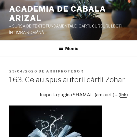
Sari
ACADEMIA DE CABALA
la
ARIZAL
conținut
– SURSĂ DE TEXTE FUNDAMENTALE, CĂRŢI, CURSURI, LECŢII,
ÎN LIMBA ROMÂNĂ –
Meniu
PUBLICAT
23/04/2020
DE
ARHIPROFESOR
PE
163. Ce au spus autorii cărţii Zohar
Înapoi la pagina SHAMATI (am auzit) – (
link
)