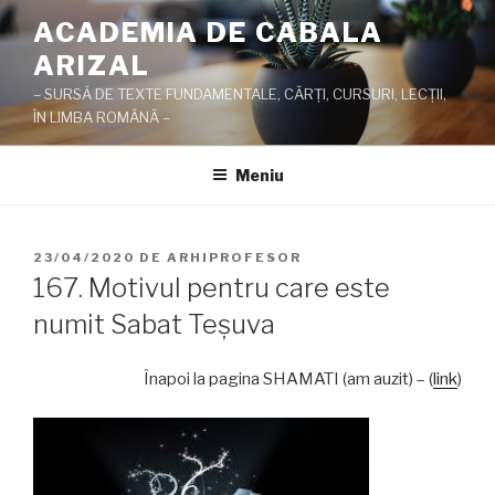
Sari
ACADEMIA DE CABALA
la
ARIZAL
conținut
– SURSĂ DE TEXTE FUNDAMENTALE, CĂRŢI, CURSURI, LECŢII,
ÎN LIMBA ROMÂNĂ –
Meniu
PUBLICAT
23/04/2020
DE
ARHIPROFESOR
PE
167. Motivul pentru care este
numit Sabat Teşuva
Înapoi la pagina SHAMATI (am auzit) – (
link
)