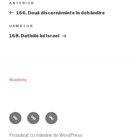
Articolul
ANTERIOR
în
anterior
166. Două discernăminte în dobândire
articole
Articolul
URMĂTOR
următor
168. Datinile lui Israel
Academy
PERICOPA
DONAŢII
CONTACT
SĂPTĂMÂNII
Propulsat cu mândrie de WordPress