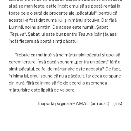
şi să se manifeste, astfel încât omul să se poată regăsi în
toate cele o sută de procente ale „păcatului“, pentru că
acesta i-a fost dat numai lui, şi nimănui altcuiva. Dar fără
Lumină, noi nu simţim. De aceea este numit „Șabat
Teşuva
“. Șabat ul este bun pentru
Teşuva
(căinţă), aşa
încât fiecare să poată simţi păcatul.
Trebuie ca mai întâi să ne mărturisim păcatul şi apoi să
cerem iertare. Însă dacă spunem „pentru un păcat“ fără a
simţi păcatul, ce fel de mărturisire este aceasta? De fapt,
în inima lui, omul spune că nu a păcătuit. Iar ceea ce spune
din gură, fără ca inima să fie de acord, o asemenea
mărturisire este lipsită de valoare.
Înapoi la pagina SHAMATI (am auzit) – (
link
)
Navigare