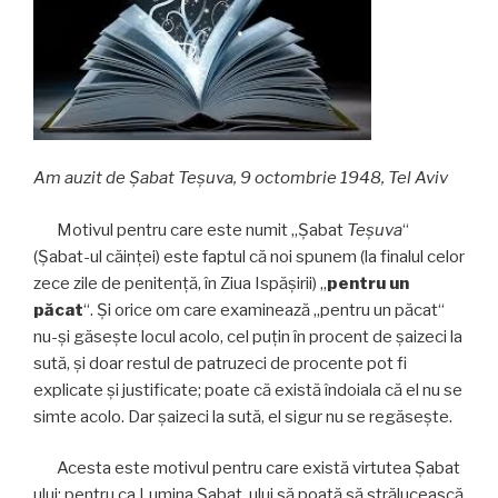
Am auzit de Șabat Teşuva, 9 octombrie 1948, Tel Aviv
Motivul pentru care este numit „Șabat
Teşuva
“
(Șabat-ul căinţei) este faptul că noi spunem (la finalul celor
zece zile de penitenţă, în Ziua Ispăşirii) „
pentru un
p
ă
cat
“. Şi orice om care examinează „pentru un păcat“
nu-şi găseşte locul acolo, cel puţin în procent de şaizeci la
sută, şi doar restul de patruzeci de procente pot fi
explicate şi justificate; poate că există îndoiala că el nu se
simte acolo. Dar şaizeci la sută, el sigur nu se regăseşte.
Acesta este motivul pentru care există virtutea Șabat
ului: pentru ca Lumina Șabat ului să poată să strălucească