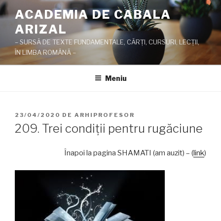
Sari
ACADEMIA DE CABALA
la
ARIZAL
conținut
– SURSĂ DE TEXTE FUNDAMENTALE, CĂRŢI, CURSURI, LECŢII,
ÎN LIMBA ROMÂNĂ –
Meniu
PUBLICAT
23/04/2020
DE
ARHIPROFESOR
PE
209. Trei condiţii pentru rugăciune
Înapoi la pagina SHAMATI (am auzit) – (
link
)