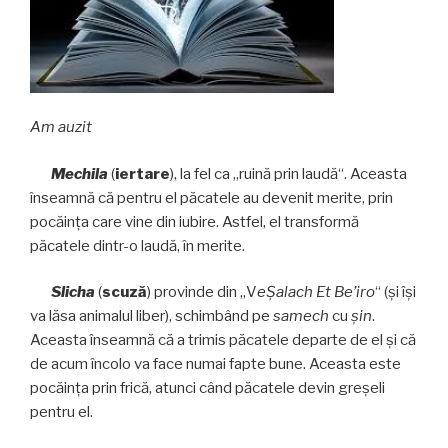
Am auzit
Mechila
(
iertare
), la fel ca „ruină prin laudă“. Aceasta
înseamnă că pentru el păcatele au devenit merite, prin
pocăinţa care vine din iubire. Astfel, el transformă
păcatele dintr-o laudă, în merite.
Slicha
(
scuz
ă
) provinde din „V
eŞalach Et Be’iro
“ (şi îşi
va lăsa animalul liber), schimbând pe
samech
cu
şin
.
Aceasta înseamnă că a trimis păcatele departe de el şi că
de acum încolo va face numai fapte bune. Aceasta este
pocăinţa prin frică, atunci când păcatele devin greşeli
pentru el.