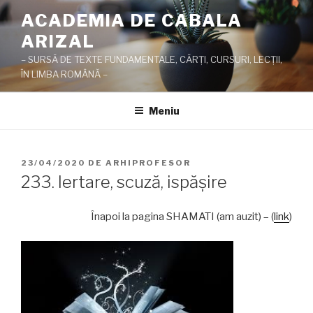
Sari
ACADEMIA DE CABALA
la
ARIZAL
conținut
– SURSĂ DE TEXTE FUNDAMENTALE, CĂRŢI, CURSURI, LECŢII,
ÎN LIMBA ROMÂNĂ –
Meniu
PUBLICAT
23/04/2020
DE
ARHIPROFESOR
PE
233. Iertare, scuză, ispăşire
Înapoi la pagina SHAMATI (am auzit) – (
link
)