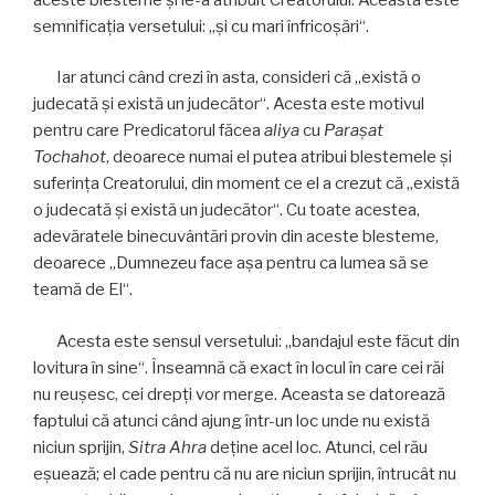
semnificaţia versetului: „şi cu mari înfricoşări“.
Iar atunci când crezi în asta, consideri că „există o
judecată şi există un judecător“. Acesta este motivul
pentru care Predicatorul făcea
aliya
cu
Paraşat
Tochahot
, deoarece numai el putea atribui blestemele şi
suferinţa Creatorului, din moment ce el a crezut că „există
o judecată şi există un judecător“. Cu toate acestea,
adevăratele binecuvântări provin din aceste blesteme,
deoarece „Dumnezeu face aşa pentru ca lumea să se
teamă de El“.
Acesta este sensul versetului: „bandajul este făcut din
lovitura în sine“. Înseamnă că exact în locul în care cei răi
nu reuşesc, cei drepţi vor merge. Aceasta se datorează
faptului că atunci când ajung într-un loc unde nu există
niciun sprijin,
Sitra Ahra
deţine acel loc. Atunci, cel rău
eşuează; el cade pentru că nu are niciun sprijin, întrucât nu