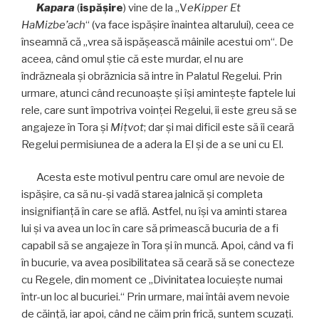
Kapara
(
isp
ăş
ire
) vine de la „V
eKipper Et
HaMizbe’ach
“ (va face ispăşire înaintea altarului), ceea ce
înseamnă că „vrea să ispăşească mâinile acestui om“. De
aceea, când omul ştie că este murdar, el nu are
îndrăzneala şi obrăznicia să intre în Palatul Regelui. Prin
urmare, atunci când recunoaşte şi îşi aminteşte faptele lui
rele, care sunt împotriva voinţei Regelui, îi este greu să se
angajeze în Tora şi
Mițvot
; dar şi mai dificil este să îi ceară
Regelui permisiunea de a adera la El şi de a se uni cu El.
Acesta este motivul pentru care omul are nevoie de
ispăşire, ca să nu-şi vadă starea jalnică şi completa
insignifianţă în care se află. Astfel, nu îşi va aminti starea
lui şi va avea un loc în care să primească bucuria de a fi
capabil să se angajeze în Tora şi în muncă. Apoi, când va fi
în bucurie, va avea posibilitatea să ceară să se conecteze
cu Regele, din moment ce „Divinitatea locuieşte numai
într-un loc al bucuriei.“ Prin urmare, mai întâi avem nevoie
de căinţă, iar apoi, când ne căim prin frică, suntem scuzaţi.