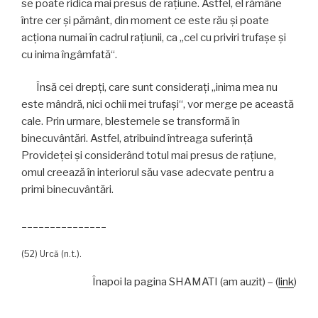
se poate ridica mai presus de raţiune. Astfel, el rămâne
între cer şi pământ, din moment ce este rău şi poate
acţiona numai în cadrul raţiunii, ca „cel cu priviri trufaşe şi
cu inima îngâmfată“.
Însă cei drepţi, care sunt consideraţi „inima mea nu
este mândră, nici ochii mei trufaşi“, vor merge pe această
cale. Prin urmare, blestemele se transformă în
binecuvântări. Astfel, atribuind întreaga suferinţă
Provideţei şi considerând totul mai presus de raţiune,
omul creează în interiorul său vase adecvate pentru a
primi binecuvântări.
_______________
(52) Urcă (n.t.).
Înapoi la pagina SHAMATI (am auzit) – (
link
)