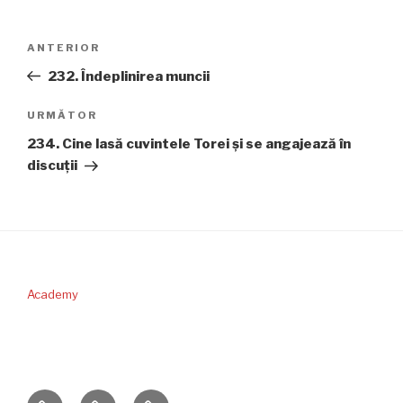
Navigare
Articolul
ANTERIOR
în
anterior
232. Îndeplinirea muncii
articole
Articolul
URMĂTOR
următor
234. Cine lasă cuvintele Torei şi se angajează în
discuţii
Academy
PERICOPA
DONAŢII
CONTACT