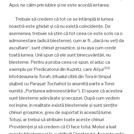
Apoi, ne căim prin iubire şi ne este acordă iertarea.
Trebuie să credem că tot ce se întâmplă în lumea
noastră este ghidat şi că nu există coincidenţe. De
asemenea, trebuie să ştim că tot ceea ce este scris ca o
admonestare (adică blesteme), cum ar fi: „dacă nu veţi da
ascultare“, sunt chinuri groaznice, şi nu aşa cum crede
toată lumea. Unii spun că ele sunt binecuvântări, nu
blesteme. Pentru a proba ceea ce spun, ei aduc ca
(
52)
exemplu pe Predicatorul din Kuznitz, care
Aliya
întotdeauna la
Torah
, (ritualul citirii din Tora în timpul
slujbei) cu
Paraşat Tochahot
(o anumită parte a Torei
numită „Porţiunea admonestărilor“). El spune că acestea
sunt blesteme adevărate şi necazuri. După cum vedem
noi înşine, în realitate există blestemele şi sunt simţite
chinuri groaznice, greu de suportat în această lume.
Totuşi, ar trebui să atribuim toate aceste chinuri
Providenţei şi să credem că El face totul. Moise a luat
aceste blesteme şi le-a atribuit Creatorului. Aceasta este