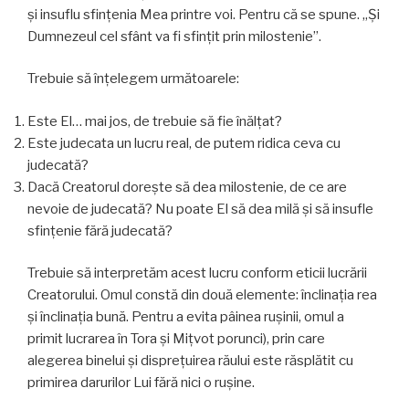
şi insuflu sfinţenia Mea printre voi. Pentru că se spune. „Şi
Dumnezeul cel sfânt va fi sfinţit prin milostenie”.
Trebuie să înţelegem următoarele:
Este El… mai jos, de trebuie să fie înălţat?
Este judecata un lucru real, de putem ridica ceva cu
judecată?
Dacă Creatorul doreşte să dea milostenie, de ce are
nevoie de judecată? Nu poate El să dea milă şi să insufle
sfinţenie fără judecată?
Trebuie să interpretăm acest lucru conform eticii lucrării
Creatorului. Omul constă din două elemente: înclinaţia rea
şi înclinaţia bună. Pentru a evita pâinea ruşinii, omul a
primit lucrarea în Tora şi Miţvot porunci), prin care
alegerea binelui şi dispreţuirea răului este răsplătit cu
primirea darurilor Lui fără nici o ruşine.