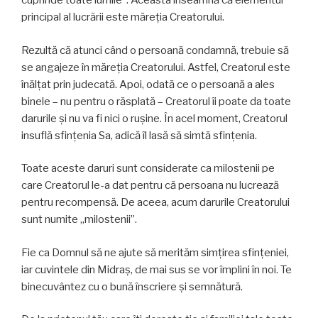
cuprinde toate lumile”. Aceasta înseamnă că elementul
principal al lucrării este măreţia Creatorului.
Rezultă că atunci când o persoană condamnă, trebuie să
se angajeze în măreţia Creatorului. Astfel, Creatorul este
înălţat prin judecată. Apoi, odată ce o persoană a ales
binele – nu pentru o răsplată – Creatorul îi poate da toate
darurile şi nu va fi nici o ruşine. În acel moment, Creatorul
insuflă sfinţenia Sa, adică îl lasă să simtă sfinţenia.
Toate aceste daruri sunt considerate ca milostenii pe
care Creatorul le-a dat pentru că persoana nu lucrează
pentru recompensă. De aceea, acum darurile Creatorului
sunt numite „milostenii”.
Fie ca Domnul să ne ajute să merităm simţirea sfinţeniei,
iar cuvintele din Midraş, de mai sus se vor împlini în noi. Te
binecuvântez cu o bună înscriere şi semnătură.