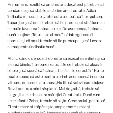
Prin urmare, rezultă că omul este judecătorul şi trebuie să
condamne şi să stabilească cine are dreptate. Adică,
înclinaţia rea susţine: „Totul este al meu”, că întregul corp
îi aparţine şi că omul trebuie să fie preocupat şi să lucreze
numai în favoarea înclinaţiei rele. De asemenea, înclinaţia
bună susţine: „Totul este al meu”, că întregul corp îi
aparţine şi că omul trebuie să fie preocupat şi să lucreze
numai pentru înclinaţia bună.
Atunci când o persoană doreşte să execute sentinţa şi să
aleagă binele, întrebarea este: „De ce trebuie să aleagă
binele şi să spună că înclinaţia bună este corectă?” Nu se
poate spune că este pentru a primi recompensă în lumea
viitoare, deoarece s-a spus: „Nu fiţi că sclavii care slujesc
Ravul pentru a primi răsplata”. Mai degrabă, trebuie să
alegeţi binele din cauza măreţiei Creatorului. După cum
scrie sfântul Zohar, trebuie să slujim Creatorului „pentru că
El este mare şi stăpâneşte, umple toate lumile şi