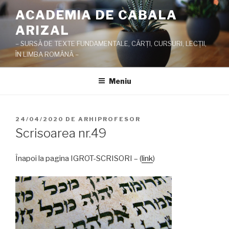
Sari
ACADEMIA DE CABALA
la
ARIZAL
conținut
– SURSĂ DE TEXTE FUNDAMENTALE, CĂRŢI, CURSURI, LECŢII,
ÎN LIMBA ROMÂNĂ –
Meniu
PUBLICAT
24/04/2020
DE
ARHIPROFESOR
PE
Scrisoarea nr.49
Înapoi la pagina IGROT-SCRISORI – (
link
)