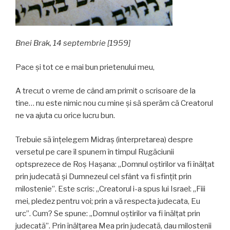
Bnei Brak, 14 septembrie [1959]
Pace şi tot ce e mai bun prietenului meu,
A trecut o vreme de când am primit o scrisoare de la
tine… nu este nimic nou cu mine şi să sperăm că Creatorul
ne va ajuta cu orice lucru bun.
Trebuie să înţelegem Midraş (interpretarea) despre
versetul pe care îl spunem în timpul Rugăciunii
optsprezece de Roş Haşana: „Domnul oştirilor va fi înălţat
prin judecată şi Dumnezeul cel sfânt va fi sfinţit prin
milostenie”. Este scris: „Creatorul i-a spus lui Israel: „Fiii
mei, pledez pentru voi; prin a vă respecta judecata, Eu
urc”. Cum? Se spune: „Domnul oştirilor va fi înălţat prin
judecată”. Prin înălţarea Mea prin judecată, dau milostenii