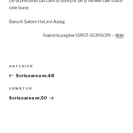
De la prietenul tău care îţi doreşte ţie şi familiei tale toate
cele bune,
Baruch Şalom HaLevi Aşlag
Înapoi la pagina IGROT-SCRISORI – (
link
)
Navigare
Articolul
ANTERIOR
în
anterior
Scrisoarea nr.48
articole
Articolul
URMĂTOR
următor
Scrisoarea nr.50