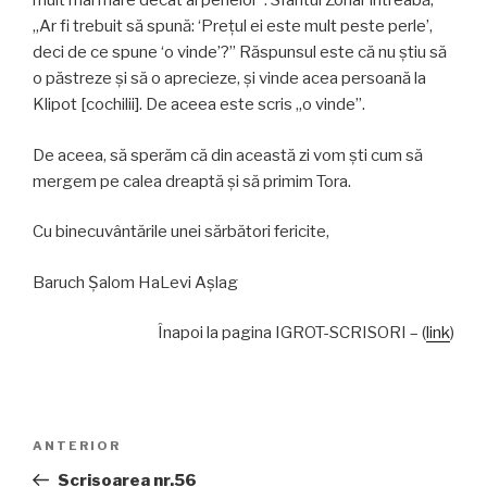
mult mai mare decât al perlelor”. Sfântul Zohar întreabă,
„Ar fi trebuit să spună: ‘Preţul ei este mult peste perle’,
deci de ce spune ‘o vinde’?” Răspunsul este că nu ştiu să
o păstreze şi să o aprecieze, şi vinde acea persoană la
Klipot [cochilii]. De aceea este scris „o vinde”.
De aceea, să sperăm că din această zi vom şti cum să
mergem pe calea dreaptă şi să primim Tora.
Cu binecuvântările unei sărbători fericite,
Baruch Şalom HaLevi Aşlag
Înapoi la pagina IGROT-SCRISORI – (
link
)
Navigare
Articolul
ANTERIOR
în
anterior
Scrisoarea nr.56