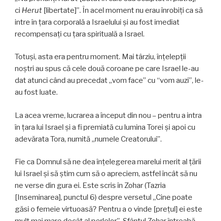
ci
Herut
[libertate]”. În acel moment nu erau înrobiţi ca să
intre în ţara corporală a Israelului şi au fost imediat
recompensaţi cu ţara spirituală a Israel.
Totuşi, asta era pentru moment. Mai târziu, înţelepţii
noştri au spus că cele două coroane pe care Israel le-au
dat atunci când au precedat „vom face” cu “vom auzi”, le-
au fost luate.
La acea vreme, lucrarea a început din nou – pentru a intra
în ţara lui Israel şi a fi premiată cu lumina Torei şi apoi cu
adevărata Tora, numită „numele Creatorului”.
Fie ca Domnul să ne dea înţelegerea marelui merit al ţării
lui Israel şi să ştim cum să o apreciem, astfel încât să nu
ne verse din gura ei. Este scris în Zohar (Tazria
[Inseminarea], punctul 6) despre versetul „Cine poate
găsi o femeie virtuoasă? Pentru a o vinde [preţul] ei este