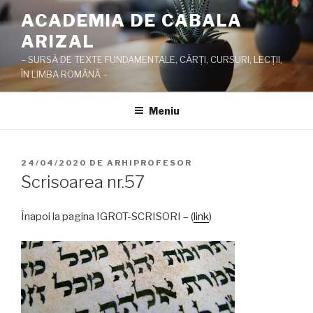
Sari
ACADEMIA DE CABALA
la
ARIZAL
conținut
– SURSĂ DE TEXTE FUNDAMENTALE, CĂRŢI, CURSURI, LECŢII,
ÎN LIMBA ROMÂNĂ –
Meniu
PUBLICAT
24/04/2020
DE
ARHIPROFESOR
PE
Scrisoarea nr.57
Înapoi la pagina IGROT-SCRISORI – (
link
)