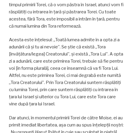
timpul primirii Torei, că o vom păstra în Israel, atunci vom fi
răsplătiţi cu intrarea în ţară şi păstrarea Torei. Cu toate
acestea, fără Tora, este imposibil a intrăm în ţară, pentru
că numai lumina din Tora reformează.
Acesta este înţelesul: „Toată lumea admite în a opta zi a
adunării că şi tu ai nevoie”. Se ştie că există „Tora
[învăţătura/legea] Creatorului”, şi există „Tora Lui”. A opta
zi a adunării, care este primirea Torei, trebuie să fie pentru
voi [în forma plurală], ceea ce înseamnă că va fi Tora Lui.
Altfel, nu este primirea Torei, ci mai degrabă este numită
„Tora Creatorului”. Prin Tora Creatorului suntem răsplătiţi
cu lumina Torei, prin care suntem răsplătiţi cu intrarea în
ţara lui Israel şi ulterior cu Tora Lui, care este Tora care
vine după ţara lui Israel.
Dar atunci, în momentul primirii Torei de către Moise, ei au
primit imediat libertatea, aşa cum au spus înţelepţii noştri:
„Nu pronunţi
Harut
[bătut în cuie sau sculptat în piatră],