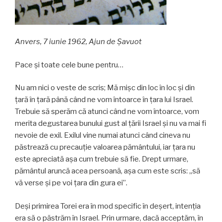
Anvers, 7 iunie 1962, Ajun de Şavuot
Pace şi toate cele bune pentru…
Nu am nici o veste de scris; Mă mişc din loc în loc şi din
ţară în ţară până când ne vom întoarce în ţara lui Israel.
Trebuie să sperăm că atunci când ne vom întoarce, vom
merita degustarea bunului gust al ţării Israel şi nu va mai fi
nevoie de exil. Exilul vine numai atunci când cineva nu
păstrează cu precauţie valoarea pământului, iar ţara nu
este apreciată aşa cum trebuie să fie. Drept urmare,
pământul aruncă acea persoană, aşa cum este scris: „să
vă verse şi pe voi ţara din gura ei”.
Deşi primirea Torei era în mod specific în deşert, intenţia
era să o păstrăm în Israel. Prin urmare, dacă acceptăm, în