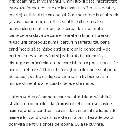
îmbrăcăminte. În veşmântul luminii iubirii este interpretat,
ca
Noţot
(pene), ce vine de la cuvântul
Niţim
(altercaţie,
ceartă), ca în luptele cu cocoşi. Care se referă la cântecele
şi slava oamenilor, care încă sunt în exil de la calea
adevărului şi sunt înrobiţi de iubirea de sine. Toate
cântecele şi slava pe care ei o arată în timpul Torei şi
rugăciunii lor produc numai certuri în sufletul tău până
când începi să te războieşti cu propriile concepţii – de
partea cui este adevărul şi justiţia. Asta ruinează şi
distruge îmbrăcămintea, pe care iubirea o poate locui. De
aceea, trebuie să fii atent să eviţi locurile unde sunt pene
de cocoş, pentru ca după aceea să nu trebuiescă să
munceşti pentru a te curăţa de aceste pene.
Putem vedea că oamenii care se străduiesc să obţină
strălucirea onorurilor, dacă nu îşi întreţin cum se cuvine
hainele, atunci când ies, cei din afară imediat se lipesc de
hainele lor când văd că nu este îmrăcămintea adecvată,
potrivită pentru a onora persoana. Cu alte cuvinte,