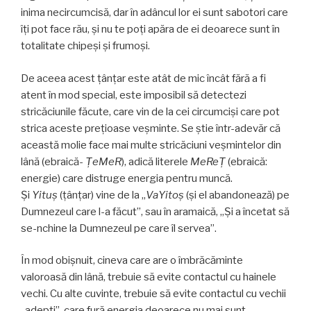
inima necircumcisă, dar în adâncul lor ei sunt sabotori care
îţi pot face rău, şi nu te poţi apăra de ei deoarece sunt în
totalitate chipeşi şi frumoşi.
De aceea acest ţânţar este atât de mic încât fără a fi
atent în mod special, este imposibil să detectezi
stricăciunile făcute, care vin de la cei circumcişi care pot
strica aceste preţioase veşminte. Se ştie într-adevăr că
această molie face mai multe stricăciuni veşmintelor din
lână (ebraică-
ȚeMeR
), adică literele
MeReȚ
(ebraică:
energie) care distruge energia pentru muncă.
Şi
Yituş
(ţânţar) vine de la „
VaYitoş
(şi el abandonează) pe
Dumnezeul care l-a făcut”, sau în aramaică, „Şi a încetat să
se-nchine la Dumnezeul pe care îl servea”.
În mod obişnuit, cineva care are o îmbrăcăminte
valoroasă din lână, trebuie să evite contactul cu hainele
vechi. Cu alte cuvinte, trebuie să evite contactul cu vechii
„adepţi”, care fură energia deoarece nu mai sunt