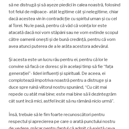
să ne distrugă şi să aşeze piedici în calea noastră, folosind
tot felul de mijloace- atât legitime cât şi nelegitime, chiar
dacă acestea vin în contradicţie cu spiritul uman şi cu cel
al Torei. Nu le pasă, pentru că văd că voinţa lor este
atacată dacă noi vom stăpâni sau ne vom extinde scopul
către oamenii oneşti şi de bună credinţă, pentru că vom
avea atunci puterea de a le arăta acestora adevărul.
Şi acesta este un lucru rău pentru ei, pentru că lor le
convine să facă ce doresc şi în acelaşi timp să fie “faţa
generaţiei”- lideri influenţi şi spirituali. De aceea, ei
complotează împotriva noastră pentru a distruge şi a
duce spre ruină viitorul nostru spunând, “Cu cât mai
repede cu atât mai bine; este mai bine să îi dezintegrăm
cât sunt încă mici, astfel încât să nu rămână nicio urmă”.
Însă, trebuie să le fim foarte recunoscători pentru
respectul şi aprecierea pe care o arată punctului nostru
de vedere, măcar pentru faptul că admit că există ceva