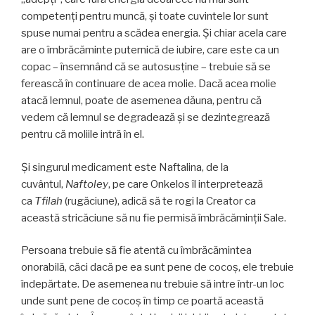
competenţi pentru muncă, şi toate cuvintele lor sunt
spuse numai pentru a scădea energia. Şi chiar acela care
are o îmbrăcăminte puternică de iubire, care este ca un
copac – însemnând că se autosusţine – trebuie să se
ferească în continuare de acea molie. Dacă acea molie
atacă lemnul, poate de asemenea dăuna, pentru că
vedem că lemnul se degradează şi se dezintegrează
pentru că moliile intră în el.
Şi singurul medicament este Naftalina, de la
cuvântul,
Naftoley
, pe care Onkelos îl interpretează
ca
Tfilah
(rugăciune), adică să te rogi la Creator ca
această stricăciune să nu fie permisă îmbrăcăminţii Sale.
Persoana trebuie să fie atentă cu îmbrăcămintea
onorabilă, căci dacă pe ea sunt pene de cocoş, ele trebuie
îndepărtate. De asemenea nu trebuie să intre într-un loc
unde sunt pene de cocoş în timp ce poartă această