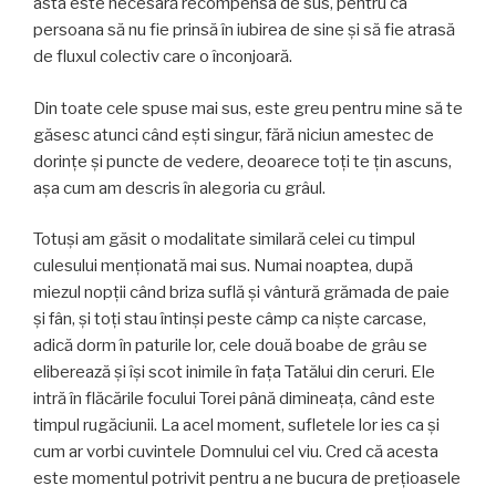
asta este necesară recompensa de sus, pentru ca
persoana să nu fie prinsă în iubirea de sine şi să fie atrasă
de fluxul colectiv care o înconjoară.
Din toate cele spuse mai sus, este greu pentru mine să te
găsesc atunci când eşti singur, fără niciun amestec de
dorinţe şi puncte de vedere, deoarece toţi te ţin ascuns,
aşa cum am descris în alegoria cu grâul.
Totuşi am găsit o modalitate similară celei cu timpul
culesului menţionată mai sus. Numai noaptea, după
miezul nopţii când briza suflă şi vântură grămada de paie
şi fân, şi toţi stau întinşi peste câmp ca nişte carcase,
adică dorm în paturile lor, cele două boabe de grâu se
eliberează şi îşi scot inimile în faţa Tatălui din ceruri. Ele
intră în flăcările focului Torei până dimineaţa, când este
timpul rugăciunii. La acel moment, sufletele lor ies ca şi
cum ar vorbi cuvintele Domnului cel viu. Cred că acesta
este momentul potrivit pentru a ne bucura de preţioasele