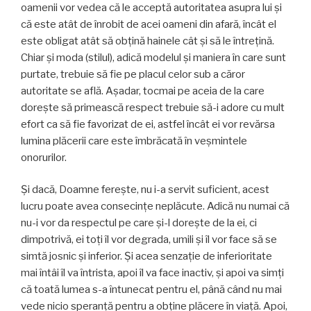
oamenii vor vedea că le acceptă autoritatea asupra lui şi
că este atât de înrobit de acei oameni din afară, încât el
este obligat atât să obţină hainele cât şi să le întreţină.
Chiar şi moda (stilul), adică modelul şi maniera în care sunt
purtate, trebuie să fie pe placul celor sub a căror
autoritate se află. Aşadar, tocmai pe aceia de la care
doreşte să primească respect trebuie să-i adore cu mult
efort ca să fie favorizat de ei, astfel încât ei vor revărsa
lumina plăcerii care este îmbrăcată în veşmintele
onorurilor.
Şi dacă, Doamne fereşte, nu i-a servit suficient, acest
lucru poate avea consecinţe neplăcute. Adică nu numai că
nu-i vor da respectul pe care şi-l doreşte de la ei, ci
dimpotrivă, ei toţi îl vor degrada, umili şi îl vor face să se
simtă josnic şi inferior. Şi acea senzaţie de inferioritate
mai întâi îl va întrista, apoi îl va face inactiv, şi apoi va simţi
că toată lumea s-a întunecat pentru el, până când nu mai
vede nicio speranţă pentru a obţine plăcere în viaţă. Apoi,