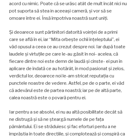
acord cu nimic. Poate că se urăsc atât de mult încât nici nu
pot suporta să stea in aceeaşi cameră, şi vor să se
omoare între ei. Însă împotriva noastră sunt uniţi.
Şi deoarece sunt părtinitori datorită voinţei de a primi
care se află în ei, iar “Mita orbeşte ochii înţeleptului”, ei
văd opusul a ceea ce au crezut despre noi. Iar după toate
laudele şi virtuţile pe care le-au găsit în noi- acelea, că
fiecare dintre noi este demn de laudă şi cinste- ei pun în
aplicare de îndată ce au hotărât, în mod pasionat şi zelos,
verdictul lor, deoarece noi le-am stricat reputaţia cu
punctele noastre de vedere. Astfel, pe de o parte, ei văd
că adevărul este de partea noastră; iar pe de altă parte,
calea noastră este o povară pentru ei.
Iar pentru a se absolvi, ei nu au altă posibilitate decât să
ne distrugă şi să ne şteargă numele de pe faţa
pământului. Ei se străduiesc şi fac eforturi pentu a ne
împrăştia în toate direcţiile, şi complotează şi conspiră ca