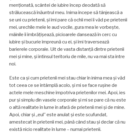
menţionată, scântei de iubire încep deodată să
strălucească înăuntrul meu. Inima începe să tânjească a
se uni cu prietenii, şi îmi pare că ochii mei îi văd pe prietenii
mei, urechile mele le aud vocile, gura mea le vorbeşte,
mâinile îi îmbrăţişează, picioarele dansează în cerc cu
iubire şi bucurie împreună cu ei, şi îmi traversează
barierele corporale. Uit de vasta distanţă dintre prietenii
mei şi mine, şi întinsul teritoriu de mile, nu va mai sta între
noi.
Este ca şi cum prietenii mei stau chiar în inima mea şi văd
tot ceea ce se întâmplă acolo, şi mi se face ruşine de
actele mele meschine împotriva prietenilor mei. Apoi, ies
pur şi simplu din vasele corporale şi mi se pare că nu este
o altă realitate în lume în afară de prietenii mei şi de mine.
Apoi, chiar şi „eul” este anulat şi este scufundat,
amestecat în prietenii mei, până când stau şi declar că nu
există nicio realitate în lume – numai prietenii.