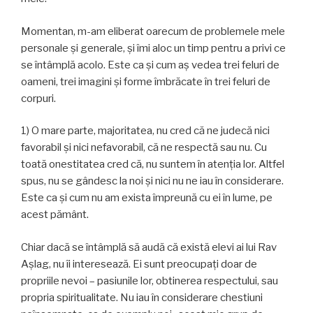
Momentan, m-am eliberat oarecum de problemele mele
personale şi generale, şi îmi aloc un timp pentru a privi ce
se întâmplă acolo. Este ca şi cum aş vedea trei feluri de
oameni, trei imagini şi forme îmbrăcate în trei feluri de
corpuri.
1) O mare parte, majoritatea, nu cred că ne judecă nici
favorabil şi nici nefavorabil, că ne respectă sau nu. Cu
toată onestitatea cred că, nu suntem în atenţia lor. Altfel
spus, nu se gândesc la noi şi nici nu ne iau în considerare.
Este ca şi cum nu am exista împreună cu ei în lume, pe
acest pământ.
Chiar dacă se întâmplă să audă că există elevi ai lui Rav
Aşlag, nu îi interesează. Ei sunt preocupaţi doar de
propriile nevoi – pasiunile lor, obtinerea respectului, sau
propria spiritualitate. Nu iau în considerare chestiuni