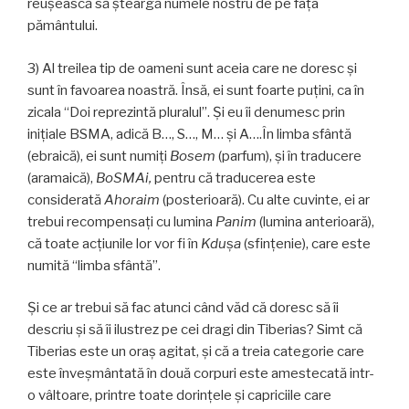
reuşească să şteargă numele nostru de pe faţa
pământului.
3) Al treilea tip de oameni sunt aceia care ne doresc şi
sunt în favoarea noastră. Însă, ei sunt foarte puţini, ca în
zicala “Doi reprezintă pluralul”. Şi eu îi denumesc prin
iniţiale BSMA, adică B…, S…, M… şi A….În limba sfântă
(ebraică), ei sunt numiţi
Bosem
(parfum), şi în traducere
(aramaică),
BoSMAi,
pentru că traducerea este
considerată
Ahoraim
(posterioară). Cu alte cuvinte, ei ar
trebui recompensaţi cu lumina
Panim
(lumina anterioară),
că toate acţiunile lor vor fi în
Kdu
ş
a
(sfinţenie), care este
numită “limba sfântă”.
Şi ce ar trebui să fac atunci când văd că doresc să îi
descriu şi să îi ilustrez pe cei dragi din Tiberias? Simt că
Tiberias este un oraş agitat, şi că a treia categorie care
este înveşmântată în două corpuri este amestecată intr-
o vâltoare, printre toate dorinţele şi capriciile care