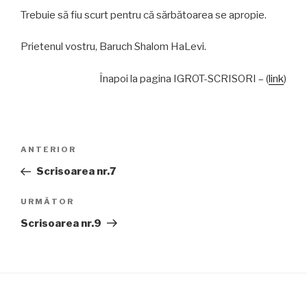
Trebuie să fiu scurt pentru că sărbătoarea se apropie.
Prietenul vostru, Baruch Shalom HaLevi.
Înapoi la pagina IGROT-SCRISORI – (
link
)
Navigare
Articolul
ANTERIOR
în
anterior
Scrisoarea nr.7
articole
Articolul
URMĂTOR
următor
Scrisoarea nr.9