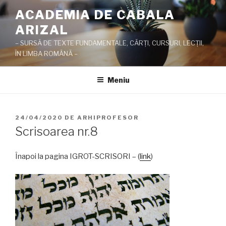
Sari
ACADEMIA DE CABALA
la
ARIZAL
conținut
– SURSĂ DE TEXTE FUNDAMENTALE, CĂRŢI, CURSURI, LECŢII,
ÎN LIMBA ROMÂNĂ –
Meniu
PUBLICAT
24/04/2020
DE
ARHIPROFESOR
PE
Scrisoarea nr.8
Înapoi la pagina IGROT-SCRISORI – (
link
)