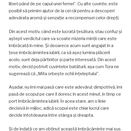
liber) părul de pe capul unei femei”. Cu alte cuvinte, este
posibil să primim ajutor de la cei răi pentru a descoperi
adevărata aromă şi senzaţie a recompensei celor drepţi.
Din acest motiv, când este lucrată ţesătura, stau confuz şi
aştept verdictul care va scoate mizeria minţii care este
îmbrăcată în mine. Şi deoarece acum sunt angajat în a
ţese îmbrăcămintea iubirii, ca să aşez lumina plăcerii
acolo, sunt deja părtinitor şi parte interesată. Din acest
motiv, decid potrivit cuvintelor batăturii, aşa cum Tora ne
sugerează că „Mita orbeşte ochii înţeleptului”.
Aşadar, nu îmi mai pasă care este adevărul; dimpotrivă, îmi
pasă de scopul pe care îl doresc în acest minut, în timp ce
port îmbrăcămintea iubirii. În acea stare, am o linie
decisivă în mijloc, adică scopul este chiar lucrul care
decide întotdeauna între stânga şi dreapta.
Şi de îndată ce am obţinut această îmbrăcăminte mai sus