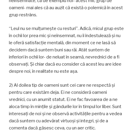
neînsemnate, ca de exemplu noi- acest mic grup de
oameni- mai ales că au auzit că există o polemică în acest
grup restrâns.
“Leul nu se mulţumeşte cu resturi”. Adică, micul grup este
în ochii lor prea mic şi neînsemnat, nu îi îndestulează şi nu
le oferă satisfacţie mentală, din moment ce ne lasă să
decidem dacă suntem buni sau răi. Atât suntem de
inferiori în ochii lor- de neluat în seamă, nevrednici de a fi
observaţi. Şi chiar dacă eu consider că acest leu are idee
despre noi, în realitate nu este aşa.
2) Al doilea tip de oameni sunt cei care ne respectă şi
pentru care existăm deja. Ei ne consideră oameni
vrednici, cu un anumit statut. Ei ne fac favoarea de a ne
aloca timp în minţile şi gândurile lor în timpul lor liber. Sunt
interesaţi de noi şi ne observă activităţile pentru a vedea
dacă suntem cu adevărat virtuoşi şi integri, şi de a
comenta dacă găsesc ceva, cu un aer critic.