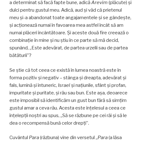
a determinat să facă fapte bune, adică
Arevim
(plăcute) şi
dulci pentru gustul meu. Adică, aud şi văd că prietenul
meu şi-a abandonat toate angajamentele şi se gândeşte,
şi acţionează numai în favoarea mea astfel încât să am
numai plăceri încântătoare. Şi aceste două fire creează o
combinaţie în mine şi nu ştiu în ce parte să mă decid,
spunând, „Este adevărat, de partea urzelii sau de partea
bătăturii”?
Se ştie că tot ceea ce există în lumea noastră este în
forma pozitiv şi negativ – stânga şi dreapta, adevărat şi
fals, lumină şi întuneric,
Israel
şi naţiunile, sfânt şi profan,
impuritate şi puritate, şi rău sau bun. Este aşa, deoarece
este imposibil să identificăm un gust bun fără să simţim
gustul amar a ceva rău. Acesta este înţelesul a ceea ce
înţelepţii noştri au spus, „Să se răzbune pe cei răi şi să le
dea o recompensă bună celor drepţi”.
Cuvântul
Para
(răzbuna) vine din versetul „
Para
(a lăsa