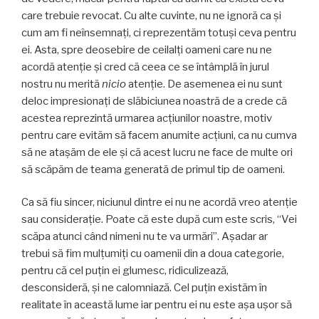
care trebuie revocat. Cu alte cuvinte, nu ne ignoră ca şi
cum am fi neînsemnaţi, ci reprezentăm totuşi ceva pentru
ei. Asta, spre deosebire de ceilalţi oameni care nu ne
acordă atenţie şi cred că ceea ce se întâmplă în jurul
nostru nu merită
nicio
atenţie. De asemenea ei nu sunt
deloc impresionaţi de slăbiciunea noastră de a crede că
acestea reprezintă urmarea acţiunilor noastre, motiv
pentru care evităm să facem anumite acţiuni, ca nu cumva
să ne ataşăm de ele şi că acest lucru ne face de multe ori
să scăpăm de teama generată de primul tip de oameni.
Ca să fiu sincer, niciunul dintre ei nu ne acordă vreo atenţie
sau consideraţie. Poate că este după cum este scris, “Vei
scăpa atunci când nimeni nu te va urmări”. Aşadar ar
trebui să fim mulţumiţi cu oamenii din a doua categorie,
pentru că cel puţin ei glumesc, ridiculizează,
desconsideră, şi ne calomniază. Cel puţin existăm în
realitate în această lume iar pentru ei nu este aşa uşor să