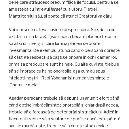
perle care strălucesc precum flăcările focului, pentru a se
amesteca cu întregul
Israel
cu ajutorul Pietrei
Mântuitorului său, şi poate că atunci Creatorul va dărui.
Voi mai scrie câteva cuvinte despre iubire. Se ştie că nu
există lumină fără
Kli
(vas), adică fiecare plăcere trebuie
să aibă un înveliş în care lumina plăcerii se poate
înveşmânta. De exemplu, atunci când o persoană doreşte
să câştige respect, să câştige onoare în ochii oamenilor,
prima sa preocupare sunt hainele. Cu alte cuvinte, trebuie
să se îmbrace cu haine onorabile, aşa cum au spus
înţelepţii noştri, “Rabi Yohanan îşi numea veşmintele
‘Onorurile mele’”.
Aşadar, persoana trebuie să depună un anumit efort până
când obţine îmbrăcămintea onorabilă şi chiar după aceea,
trebuie să o ferească de deteriorări şi stricăciuni. Adică in
fiecare zi trebuie să o scuture de praf iar dacă este pătată
sau se murdăreşte, trebuie să o cureţe şi să o calce.