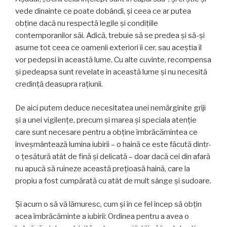
vede dinainte ce poate dobândi, şi ceea ce ar putea
obţine dacă nu respectă legile şi condiţiile
contemporanilor săi. Adică, trebuie să se predea şi să-şi
asume tot ceea ce oamenii exteriori îi cer, sau aceştia îl
vor pedepsi în această lume. Cu alte cuvinte, recompensa
şi pedeapsa sunt revelate în această lume şi nu necesită
credinţă deasupra raţiunii.
De aici putem deduce necesitatea unei nemărginite griji
şi a unei vigilenţe, precum şi marea şi speciala atenţie
care sunt necesare pentru a obţine îmbrăcămintea ce
înveşmântează lumina iubirii – o haină ce este făcută dintr-
o ţesătură atât de fină şi delicată – doar dacă cei din afară
nu apucă să ruineze această preţioasă haină, care la
propiu a fost cumpărată cu atât de mult sânge şi sudoare.
Şi acum o să vă lămuresc, cum şi în ce fel încep să obţin
acea îmbrăcăminte a iubirii: Ordinea pentru a avea o