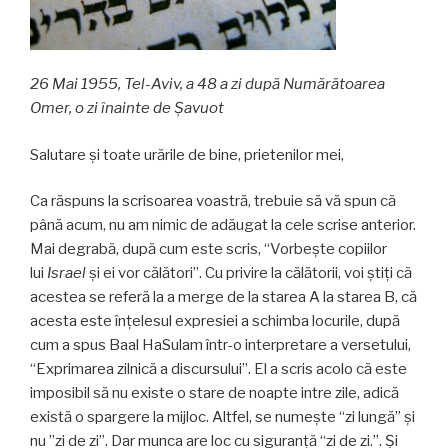
26 Mai 1955, Tel-Aviv, a 48 a zi după Numărătoarea
Omer, o zi înainte de Şavuot
Salutare şi toate urările de bine, prietenilor mei,
Ca răspuns la scrisoarea voastră, trebuie să vă spun că
până acum, nu am nimic de adăugat la cele scrise anterior.
Mai degrabă, după cum este scris, “Vorbeşte copiilor
lui
Israel
şi ei vor călători”. Cu privire la călătorii, voi ştiţi că
acestea se referă la a merge de la starea A la starea B, că
acesta este înţelesul expresiei a schimba locurile, după
cum a spus Baal HaSulam într-o interpretare a versetului,
“Exprimarea zilnică a discursului”. El a scris acolo că este
imposibil să nu existe o stare de noapte intre zile, adică
există o spargere la mijloc. Altfel, se numeşte “zi lungă” şi
nu ”zi de zi”. Dar munca are loc cu siguranţă “zi de zi.”. Şi