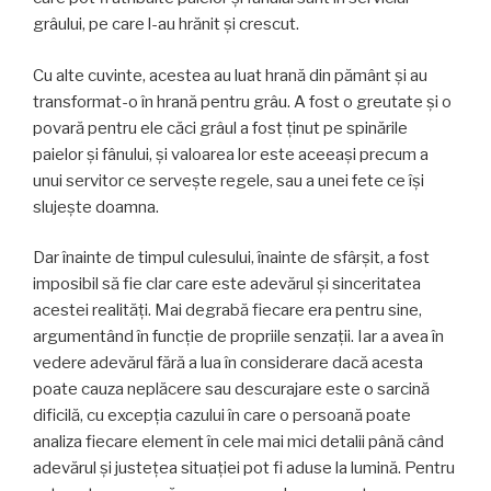
grâului, pe care l-au hrănit şi crescut.
Cu alte cuvinte, acestea au luat hrană din pământ şi au
transformat-o în hrană pentru grâu. A fost o greutate şi o
povară pentru ele căci grâul a fost ţinut pe spinările
paielor şi fânului, şi valoarea lor este aceeaşi precum a
unui servitor ce serveşte regele, sau a unei fete ce îşi
slujeşte doamna.
Dar înainte de timpul culesului, înainte de sfârşit, a fost
imposibil să fie clar care este adevărul şi sinceritatea
acestei realităţi. Mai degrabă fiecare era pentru sine,
argumentând în funcţie de propriile senzaţii. Iar a avea în
vedere adevărul fără a lua în considerare dacă acesta
poate cauza neplăcere sau descurajare este o sarcină
dificilă, cu excepţia cazului în care o persoană poate
analiza fiecare element în cele mai mici detalii până când
adevărul şi justeţea situaţiei pot fi aduse la lumină. Pentru