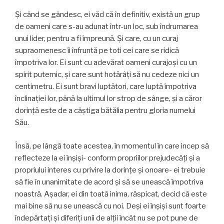
Şi când se gândesc, ei văd că în definitiv, există un grup
de oameni care s-au adunat într-un loc, sub îndrumarea
unui lider, pentru a fi împreună. Şi care, cu un curaj
supraomenesc îi înfruntă pe toti cei care se ridică
împotriva lor. Ei sunt cu adevărat oameni curajoşi cu un
spirit puternic, şi care sunt hotărâţi să nu cedeze nici un
centimetru. Ei sunt bravi luptători, care luptă împotriva
înclinaţiei lor, până la ultimul lor strop de sânge, şi a căror
dorinţă este de a câştiga bătălia pentru gloria numelui
Său.
Însă, pe lângă toate acestea, în momentul în care incep să
reflecteze la ei înşişi- conform propriilor prejudecăţi şi a
propriului interes cu privire la dorinţe şi onoare- ei trebuie
să fie în unanimitate de acord şi să se unească împotriva
noastră. Aşadar, ei din toată inima, răspicat, decid că este
mai bine să nu se unească cu noi. Deşi ei înşişi sunt foarte
îndepărtaţi şi diferiţi unii de alţii încât nu se pot pune de