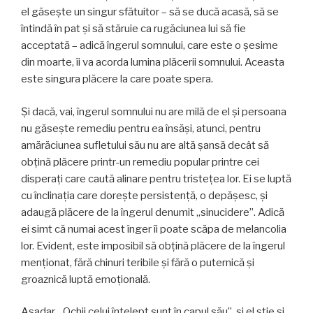
el găseşte un singur sfătuitor – să se ducă acasă, să se
întindă în pat şi să stăruie ca rugăciunea lui să fie
acceptată – adică îngerul somnului, care este o şesime
din moarte, îi va acorda lumina plăcerii somnului. Aceasta
este singura plăcere la care poate spera.
Şi dacă, vai, îngerul somnului nu are milă de el şi persoana
nu găseşte remediu pentru ea însăşi, atunci, pentru
amărăciunea sufletului său nu are altă şansă decât să
obţină plăcere printr-un remediu popular printre cei
disperaţi care caută alinare pentru tristeţea lor. Ei se luptă
cu înclinaţia care doreşte persistenţă, o depăşesc, şi
adaugă plăcere de la îngerul denumit „sinucidere”. Adică
ei simt că numai acest înger îi poate scăpa de melancolia
lor. Evident, este imposibil să obţină plăcere de la îngerul
menţionat, fără chinuri teribile şi fără o puternică şi
groaznică luptă emoţională.
Aşadar, „Ochii celui înţelept sunt în capul său”, şi el ştie şi