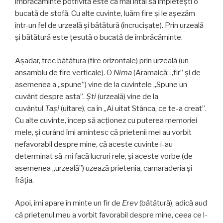
îmbrăcăminte potrivită este ca mai întâi să împleteşti o
bucată de stofă. Cu alte cuvinte, luăm fire şi le aşezăm
într-un fel de urzeală şi bătătură (încrucişate). Prin urzeală
şi bătătură este ţesută o bucată de îmbrăcăminte.
Aşadar, trec bătătura (fire orizontale) prin urzeală (un
ansamblu de fire verticale). O
Nima
(Aramaică: „fir” şi de
asemenea a „spune”) vine de la cuvintele „Spune un
cuvânt despre asta”.
Şti
(urzeală) vine de la
cuvântul
Taşi
(uitare), ca în „Ai uitat Stânca, ce te-a creat”.
Cu alte cuvinte, încep să acţionez cu puterea memoriei
mele, şi curând îmi amintesc că prietenii mei au vorbit
nefavorabil despre mine, că aceste cuvinte i-au
determinat să-mi facă lucruri rele, şi aceste vorbe (de
asemenea „urzeală”) uzează prietenia, camaraderia şi
frăţia.
Apoi, îmi apare în minte un fir de
Erev
(bătătură), adică aud
că prietenul meu a vorbit favorabil despre mine, ceea ce l-