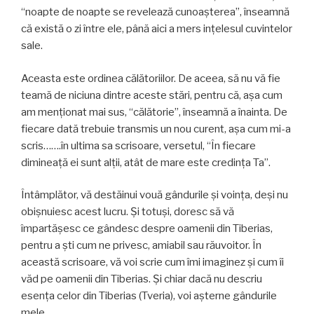
“noapte de noapte se revelează cunoaşterea”, înseamnă
că există o zi între ele, până aici a mers inţelesul cuvintelor
sale.
Aceasta este ordinea călătoriilor. De aceea, să nu vă fie
teamă de niciuna dintre aceste stări, pentru că, aşa cum
am menţionat mai sus, “călătorie”, înseamnă a înainta. De
fiecare dată trebuie transmis un nou curent, aşa cum mi-a
scris…….în ultima sa scrisoare, versetul, “În fiecare
dimineaţă ei sunt alţii, atât de mare este credinţa Ta”.
Întâmplător, vă destăinui vouă gândurile şi voinţa, deşi nu
obişnuiesc acest lucru. Şi totuşi, doresc să vă
împartăşesc ce gândesc despre oamenii din Tiberias,
pentru a şti cum ne privesc, amiabil sau răuvoitor. În
această scrisoare, vă voi scrie cum îmi imaginez şi cum îi
văd pe oamenii din Tiberias. Şi chiar dacă nu descriu
esenţa celor din Tiberias (Tveria), voi aşterne gândurile
mele.