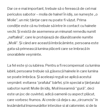
Dar ce e mai important, trebuie să o ferească de cel mai
periculos sabotor – molia de haine! În idiş, se numeşte „o
Molie”, un mic ţânţar care nu poate fi văzut. Prima
condiţie este că nu trebuie să intre în contact cu hainele
vechi. Şi există de asemenea un minunat remediu numit
„naftalină”, care le protejează de dăunătoarele numite
„Molii”. Şi când are această îmbrăcăminte, persoana este
gata să primească lumina plăcerii care se îmbracă în
onorabilele veşminte.
La fel este şi cu iubirea. Pentru a fi recompensat cu lumina
iubirii, persoana trebuie să găsescă hainele în care lumina
se poate îmbrăca. Şi aceleaşi reguli se aplică acestui
veşmânt: evitarea “prafului” bârfei, şi în special a ţânţarului
sabotor numit Molie (în idiş, Moil înseamnă “gură”, deci
este un joc de cuvinte), adică oamenii cu aspect plăcut,
care vorbesc frumos. Ai crede că deja s-au „circumcis” în
legământul împreunărilor interzise şi al calomniei, şi de la