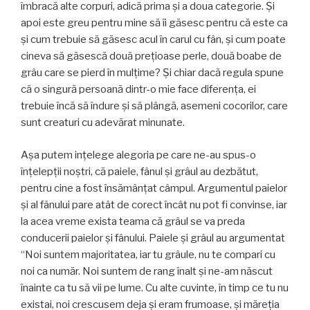
îmbracă alte corpuri, adică prima şi a doua categorie. Şi
apoi este greu pentru mine să îi găsesc pentru că este ca
şi cum trebuie să găsesc acul în carul cu fân, şi cum poate
cineva să găsescă două preţioase perle, două boabe de
grâu care se pierd în mulţime? Şi chiar dacă regula spune
că o singură persoană dintr-o mie face diferenţa, ei
trebuie încă să îndure şi să plângă, asemeni cocorilor, care
sunt creaturi cu adevărat minunate.
Aşa putem inţelege alegoria pe care ne-au spus-o
înţelepţii noştri, că paiele, fânul şi grâul au dezbătut,
pentru cine a fost însămânţat câmpul. Argumentul paielor
şi al fânului pare atât de corect încât nu pot fi convinse, iar
la acea vreme exista teama că grâul se va preda
conducerii paielor şi fânului. Paiele şi grâul au argumentat
“Noi suntem majoritatea, iar tu grâule, nu te compari cu
noi ca număr. Noi suntem de rang înalt şi ne-am născut
înainte ca tu să vii pe lume. Cu alte cuvinte, în timp ce tu nu
existai, noi crescusem deja şi eram frumoase, şi măreţia