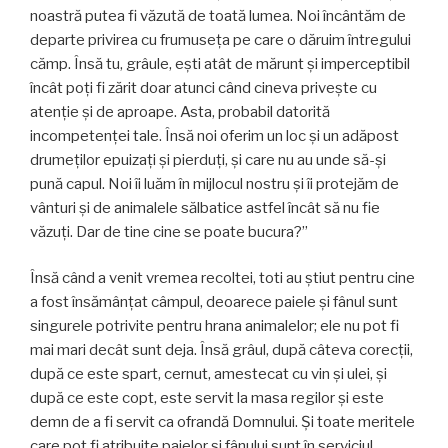
noastră putea fi văzută de toată lumea. Noi încântăm de
departe privirea cu frumuseţa pe care o dăruim întregului
cămp. Însă tu, grâule, eşti atât de mărunt şi imperceptibil
încât poţi fi zărit doar atunci când cineva priveşte cu
atenţie şi de aproape. Asta, probabil datorită
incompetenţei tale. Însă noi oferim un loc şi un adăpost
drumeţilor epuizaţi şi pierduţi, şi care nu au unde să-şi
pună capul. Noi îi luăm în mijlocul nostru şi îi protejăm de
vânturi şi de animalele sălbatice astfel încât să nu fie
văzuţi. Dar de tine cine se poate bucura?”
Însă când a venit vremea recoltei, toti au ştiut pentru cine
a fost însămânţat câmpul, deoarece paiele şi fânul sunt
singurele potrivite pentru hrana animalelor; ele nu pot fi
mai mari decât sunt deja. Însă grâul, după câteva corecţii,
după ce este spart, cernut, amestecat cu vin şi ulei, şi
după ce este copt, este servit la masa regilor şi este
demn de a fi servit ca ofrandă Domnului. Şi toate meritele
care pot fi atribuite paielor şi fânului sunt în serviciul