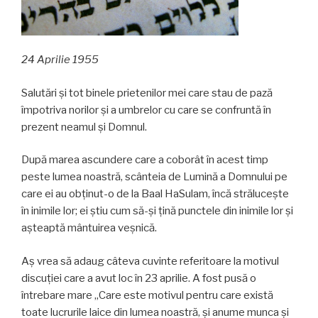
24 Aprilie 1955
Salutări și tot binele prietenilor mei care stau de pază
împotriva norilor și a umbrelor cu care se confruntă în
prezent neamul și Domnul.
După marea ascundere care a coborât în acest timp
peste lumea noastră, scânteia de Lumină a Domnului pe
care ei au obținut-o de la Baal HaSulam, încă strălucește
în inimile lor; ei știu cum să-și țină punctele din inimile lor și
așteaptă mântuirea veșnică.
Aș vrea să adaug câteva cuvinte referitoare la motivul
discuției care a avut loc în 23 aprilie. A fost pusă o
întrebare mare „Care este motivul pentru care există
toate lucrurile laice din lumea noastră, și anume munca și