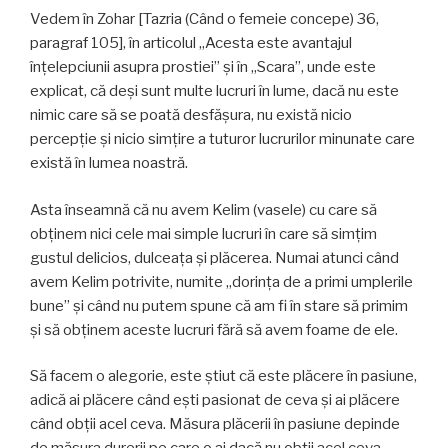
Vedem în Zohar [Tazria (Când o femeie concepe) 36,
paragraf 105], în articolul „Acesta este avantajul
înțelepciunii asupra prostiei” și în „Scara”, unde este
explicat, că deși sunt multe lucruri în lume, dacă nu este
nimic care să se poată desfășura, nu există nicio
percepție și nicio simțire a tuturor lucrurilor minunate care
există în lumea noastră.
Asta înseamnă că nu avem Kelim (vasele) cu care să
obținem nici cele mai simple lucruri în care să simțim
gustul delicios, dulceața și plăcerea. Numai atunci când
avem Kelim potrivite, numite „dorința de a primi umplerile
bune” și când nu putem spune că am fi în stare să primim
și să obținem aceste lucruri fără să avem foame de ele.
Să facem o alegorie, este știut că este plăcere în pasiune,
adică ai plăcere când ești pasionat de ceva și ai plăcere
când obții acel ceva. Măsura plăcerii în pasiune depinde