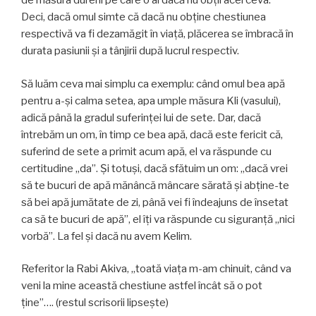
de măsura durerii pe care o ai dacă nu obții acel ceva.
Deci, dacă omul simte că dacă nu obține chestiunea
respectivă va fi dezamăgit în viață, plăcerea se îmbracă în
durata pasiunii și a tânjirii după lucrul respectiv.
Să luăm ceva mai simplu ca exemplu: când omul bea apă
pentru a-și calma setea, apa umple măsura Kli (vasului),
adică până la gradul suferinței lui de sete. Dar, dacă
întrebăm un om, în timp ce bea apă, dacă este fericit că,
suferind de sete a primit acum apă, el va răspunde cu
certitudine „da”. Și totuși, dacă sfătuim un om: „dacă vrei
să te bucuri de apă mănâncă mâncare sărată și abține-te
să bei apă jumătate de zi, până vei fi îndeajuns de însetat
ca să te bucuri de apă”, el îți va răspunde cu siguranță „nici
vorbă”. La fel și dacă nu avem Kelim.
Referitor la Rabi Akiva, „toată viața m-am chinuit, când va
veni la mine această chestiune astfel încât să o pot
ține”…. (restul scrisorii lipsește)