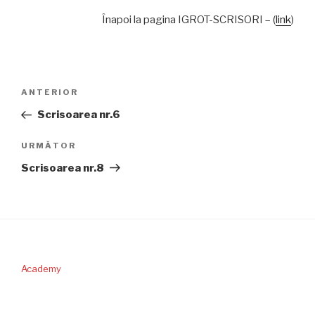
Înapoi la pagina IGROT-SCRISORI – (
link
)
Navigare
Articolul
ANTERIOR
în
anterior
Scrisoarea nr.6
articole
Articolul
URMĂTOR
următor
Scrisoarea nr.8
Academy