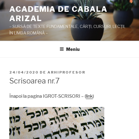
Sari
ACADEMIA DE CABALA
la
ARIZAL
conținut
– SURSĂ DE TEXTE FUNDAMENTALE, CĂRŢI, CURSURI, LECŢII,
ÎN LIMBA ROMÂNĂ –
Meniu
PUBLICAT
24/04/2020
DE
ARHIPROFESOR
PE
Scrisoarea nr.7
Înapoi la pagina IGROT-SCRISORI – (
link
)