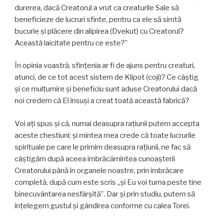
durerea, dacă Creatorul a vrut ca creaturile Sale să
beneficieze de lucruri sfinte, pentru ca ele să simtă
bucurie și plăcere din alipirea (Dvekut) cu Creatorul?
Această laicitate pentru ce este?”
În opinia voastră, sfinţenia ar fi de ajuns pentru creaturi,
atunci, de ce tot acest sistem de Klipot (coji)? Ce câștig
și ce mulțumire și beneficiu sunt aduse Creatorului dacă
noi credem că El însuși a creat toată această fabrică?
Voi ați spus și că, numai deasupra rațiunii putem accepta
aceste chestiuni; și mintea mea crede că toate lucrurile
spirituale pe care le primim deasupra rațiunii, ne fac să
câștigăm după aceea îmbrăcămintea cunoașterii
Creatorului până în organele noastre, prin îmbrăcare
completă, după cum este scris „și Eu voi turna peste tine
binecuvântarea nesfârșită”. Dar și prin studiu, putem să
înțelegem gustul și gândirea conforme cu calea Torei.