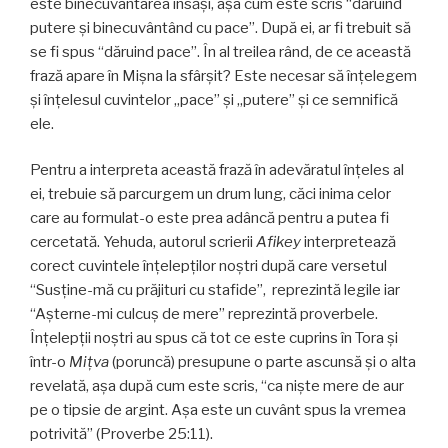
este binecuvântarea însăși, aşa cum este scris “dăruind
putere şi binecuvântând cu pace”. După ei, ar fi trebuit să
se fi spus “dăruind pace”. În al treilea rând, de ce această
frază apare în Mişna la sfârșit? Este necesar să înțelegem
şi înțelesul cuvintelor „pace” și „putere” și ce semnifică
ele.
Pentru a interpreta această frază în adevăratul înțeles al
ei, trebuie să parcurgem un drum lung, căci inima celor
care au formulat-o este prea adâncă pentru a putea fi
cercetată. Yehuda, autorul scrierii
Afikey
interpretează
corect cuvintele înţelepţilor noştri după care versetul
“Susţine-mă cu prăjituri cu stafide”, reprezintă legile iar
“Aşterne-mi culcuş de mere” reprezintă proverbele.
Înţelepţii noştri au spus că tot ce este cuprins în Tora şi
într-o
Miţva
(poruncă) presupune o parte ascunsă şi o alta
revelată, aşa după cum este scris, “ca nişte mere de aur
pe o tipsie de argint. Așa este un cuvânt spus la vremea
potrivită” (Proverbe 25:11).