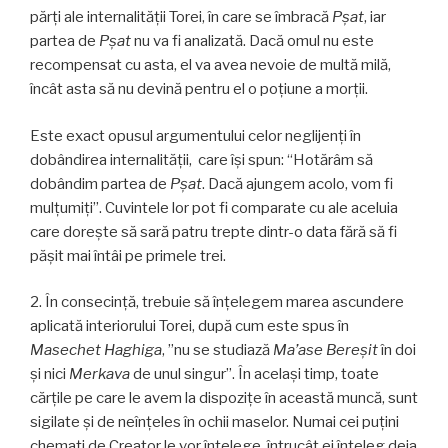
părţi ale internalităţii Torei, în care se îmbracă
Pşat
, iar
partea de
Pşat
nu va fi analizată. Dacă omul nu este
recompensat cu asta, el va avea nevoie de multă milă,
încât asta să nu devină pentru el o poţiune a morţii.
Este exact opusul argumentului celor neglijenţi în
dobândirea internalităţii, care îşi spun: “Hotărâm să
dobândim partea de
Pșat
. Dacă ajungem acolo, vom fi
mulţumiţi”. Cuvintele lor pot fi comparate cu ale aceluia
care doreşte să sară patru trepte dintr-o data fără să fi
păşit mai întâi pe primele trei.
2. În consecinţă, trebuie să înțelegem marea ascundere
aplicată interiorului Torei, după cum este spus în
Masechet Haghiga
, ”nu se studiază
Ma’ase Bereşit
în doi
și nici
Merkava
de unul singur”. În acelaşi timp, toate
cărțile pe care le avem la dispozițe în această muncă, sunt
sigilate și de neînțeles în ochii maselor. Numai cei puțini
chemați de Creator le vor înţelege, întrucât ei înțeleg deja