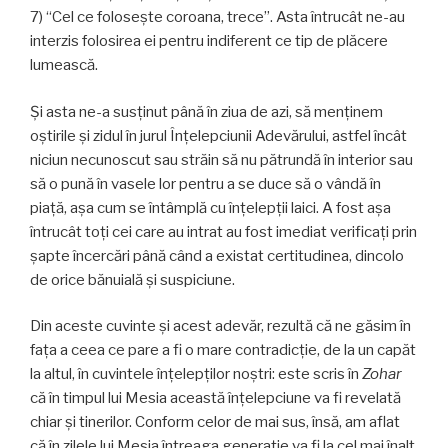
7) “Cel ce folosește coroana, trece”. Asta întrucât ne-au
interzis folosirea ei pentru indiferent ce tip de plăcere
lumească.
Și asta ne-a susţinut până în ziua de azi, să menţinem
oştirile şi zidul în jurul Înțelepciunii Adevărului, astfel încât
niciun necunoscut sau străin să nu pătrundă în interior sau
să o pună în vasele lor pentru a se duce să o vândă în
piaţă, aşa cum se întâmplă cu înțelepții laici. A fost aşa
întrucât toţi cei care au intrat au fost imediat verificaţi prin
șapte încercări până când a existat certitudinea, dincolo
de orice bănuială și suspiciune.
Din aceste cuvinte și acest adevăr, rezultă că ne găsim în
faţa a ceea ce pare a fi o mare contradicție, de la un capăt
la altul, în cuvintele înțelepților noștri: este scris în
Zohar
că în timpul lui Mesia această înțelepciune va fi revelată
chiar și tinerilor. Conform celor de mai sus, însă, am aflat
că în zilele lui Mesia întreaga generație va fi la cel mai înalt