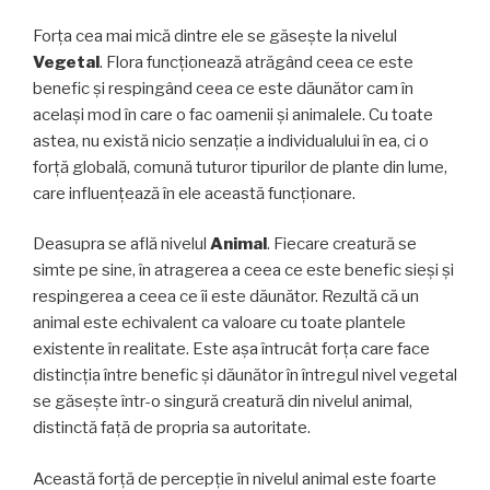
Forța cea mai mică dintre ele se găseşte la nivelul
Vegetal
. Flora funcţionează atrăgând ceea ce este
benefic şi respingând ceea ce este dăunător cam în
acelaşi mod în care o fac oamenii şi animalele. Cu toate
astea, nu există nicio senzaţie a individualului în ea, ci o
forţă globală, comună tuturor tipurilor de plante din lume,
care influenţează în ele această funcționare.
Deasupra se află nivelul
Animal
. Fiecare creatură se
simte pe sine, în atragerea a ceea ce este benefic sieşi şi
respingerea a ceea ce îi este dăunător. Rezultă că un
animal este echivalent ca valoare cu toate plantele
existente în realitate. Este aşa întrucât forţa care face
distincţia între benefic şi dăunător în întregul nivel vegetal
se găseşte într-o singură creatură din nivelul animal,
distinctă faţă de propria sa autoritate.
Această forță de percepţie în nivelul animal este foarte