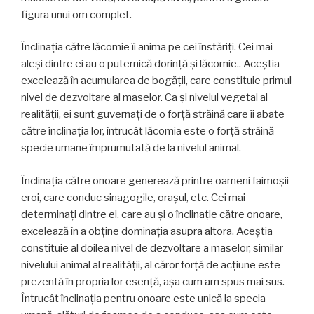
figura unui om complet.
Înclinaţia către lăcomie îi anima pe cei înstăriţi. Cei mai
aleşi dintre ei au o puternică dorinţă şi lăcomie.. Aceştia
excelează în acumularea de bogăţii, care constituie primul
nivel de dezvoltare al maselor. Ca şi nivelul vegetal al
realităţii, ei sunt guvernaţi de o forță străină care îi abate
către înclinaţia lor, întrucât lăcomia este o forţă străină
specie umane împrumutată de la nivelul animal.
Înclinaţia către onoare generează printre oameni faimoşii
eroi, care conduc sinagogile, oraşul, etc. Cei mai
determinaţi dintre ei, care au şi o înclinaţie către onoare,
excelează în a obţine dominaţia asupra altora. Aceștia
constituie al doilea nivel de dezvoltare a maselor, similar
nivelului animal al realităţii, al căror forţă de acţiune este
prezentă în propria lor esenţă, aşa cum am spus mai sus.
Întrucât înclinația pentru onoare este unică la specia