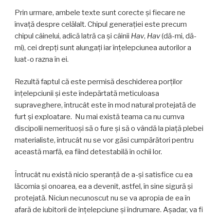
Prin urmare, ambele texte sunt corecte și fiecare ne
învață despre celălalt. Chipul generației este precum
chipul câinelui, adică latră ca și câinii
Hav
,
Hav
(dă-mi, dă-
mi), cei drepţi sunt alungaţi iar înţelepciunea autorilor a
luat-o razna în ei.
Rezultă faptul că este permisă deschiderea porţilor
înţelepciunii și este îndepărtată meticuloasa
supraveghere, întrucât este în mod natural protejată de
furt şi exploatare. Nu mai există teama ca nu cumva
discipolii nemerituoşi să o fure şi să o vândă la piață plebei
materialiste, întrucât nu se vor găsi cumpărători pentru
această marfă, ea fiind detestabilă în ochii lor.
Întrucât nu există nicio speranță de a-şi satisfice cu ea
lăcomia şi onoarea, ea a devenit, astfel, în sine sigură și
protejată. Niciun necunoscut nu se va apropia de ea în
afară de iubitorii de înțelepciune și îndrumare. Aşadar, va fi