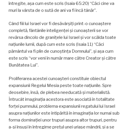
întregite, aşa cum este scris (Isaia 65:20) “Căci cine va
muri la vârsta de o sută de ani va fi încă tânăr”.
Când fiii lui Israel vor fi desăvârşiţi print-o cunoaştere
completă, fântânile inteligenţei şi cunoaşterii se vor
revărsa dincolo de graniţele lui Israel şi vor scălda toate
naţiunile lumii, după cum este scris (Isaia 11) “Căci
pământul va fi plin de cunoştinţa Domnului”, și aşa cum
este scris “vor veni în număr mare către Creator și către
Bunătatea Lui”.
Proliferarea acestei cunoaşteri constituie obiectul
expansiunii Regelui Mesia peste toate națiunile. Spre
deosebire, însă, de plebea needucată şi materialistă.
Întrucât imaginaţia acestora este asociată în totalitate
forţei pumnului, problema expansiunii regatului lui Israel
asupra naţiunilor este întipărită în imaginaţia lor numai sub
forma dominaţiei unor trupuri asupra altor trupuri, pentru
a-şi însuşi în întregime preţul unei uriaşe mândrii, şi a se