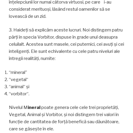
înţelepciunii lor numai câtorva virtuosi, pe care i-au
considerat merituoşi, lăsând restul oamenilor să se
lovească de un zid.
3. Haideţi să explicăm aceste lucruri. Noi distingem patru
părți în specia Vorbitor, dispuse în grade unul deasupra
celuilalt. Acestea sunt masele, cei puternici, cei avuţi şi cei
inteligenţi. Ele sunt echivalente cu cele patru niveluri ale
întregii realităţi, numite:
“mineral”
“vegetal“
“animal“ şi
“vorbitor“.
Nivelul M
ineral
poate genera cele cele trei proprietăți,
Vegetal, Animal și Vorbitor, și noi distingem trei valori în
funcție de cantitatea de forță benefică sau dăunătoare,
care se găsește în ele.