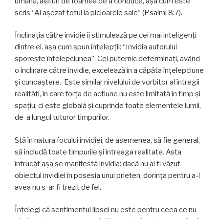
umană, alături de foamea de a conduce, aşa cum este
scris “Ai așezat totul la picioarele sale” (Psalmi 8:7).
Înclinaţia către invidie îi stimulează pe cei mai inteligenţi
dintre ei, aşa cum spun înţelepţii: “Invidia autorului
sporeşte înțelepciunea”. Cei puternic determinaţi, având
o înclinare către invidie, excelează în a căpăta înţelepciune
şi cunoaştere. Este similar nivelului de vorbitor al întregii
realităţi, în care forţa de acţiune nu este limitată în timp şi
spaţiu, ci este globală şi cuprinde toate elementele lumii,
de-a lungul tuturor timpurilor.
Stă în natura focului invidiei, de asemenea, să fie general,
să includă toate timpurile şi întreaga realitate. Asta
întrucât aşa se manifestă invidia: dacă nu ai fi văzut
obiectul invidiei în posesia unui prieten, dorinţa pentru a-l
avea nu s-ar fi trezit de fel.
Înţelegi că sentimentul lipsei nu este pentru ceea ce nu