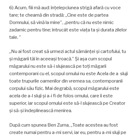
6) Acum, fiii mă aud: înțelepciunea strigă afară cu voce
tare; te cheamă din stradă: „Cine este de partea
Domnului, să vină la mine”, „pentru că nu este nimic
zadarnic pentru tine; întrucât este viața ta și durata zilelor
tale. ”
„Nu ai fost creat să urmezi actul sămânţei și cartofului, tu
și măgarii tăi în aceeaşi troacă.” Și aşa cum scopul
măgarului nu este să-i slujească pe toţi măgarii
contemporani cu el, scopul omului nu este Acela de a sluji
toate trupurile oamenilor din vremea sa, contemporanii
corpului său fizic. Mai degrabă, scopul măgarului este
acela de a-l sluji și a-i fi de folos omului, care îi este
superior, iar scopul omului este să-l slujească pe Creator
și să-și îndeplinească menirea.
După cum spunea Ben Zuma, „Toate acestea au fost
create numai pentru a-mi servi, iar eu, pentru a-mi sluji pe