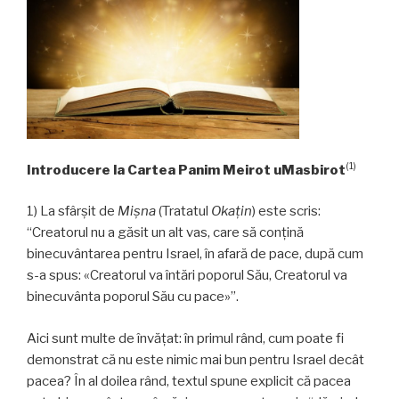
(1)
Introducere la Cartea
Panim Meiro
t uMasbirot
1) La sfârșit de
Mișna
(Tratatul
Okaţin
) este scris:
“Creatorul nu a găsit un alt vas, care să conțină
binecuvântarea pentru Israel, în afară de pace, după cum
s-a spus: «Creatorul va întări poporul Său, Creatorul va
binecuvânta poporul Său cu pace»”.
Aici sunt multe de învăţat: în primul rând, cum poate fi
demonstrat că nu este nimic mai bun pentru Israel decât
pacea? În al doilea rând, textul spune explicit că pacea