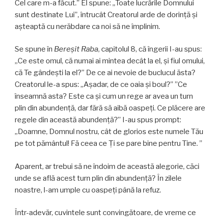
Cel care m-a făcut.” El spune: „Toate lucrările Domnului
sunt destinate Lui”, întrucât Creatorul arde de dorinţă şi
aşteaptă cu nerăbdare ca noi să ne împlinim.
Se spune în
Bereşit Raba
, capitolul 8, că îngerii I-au spus:
„Ce este omul, că numai ai mintea decât la el, și fiul omului,
că Te gândești la el?” De ce ai nevoie de buclucul ăsta?
Creatorul le-a spus: „Aşadar, de ce oaia şi boul?” ”Ce
înseamnă asta? Este ca şi cum un rege ar avea un turn
plin din abundenţă, dar fără să aibă oaspeți. Ce plăcere are
regele din această abundenţă?” I-au spus prompt:
„Doamne, Domnul nostru, cât de glorios este numele Tău
pe tot pământul! Fă ceea ce Ţi se pare bine pentru Tine. ”
Aparent, ar trebui să ne îndoim de această alegorie, căci
unde se află acest turn plin din abundenţă? În zilele
noastre, l-am umple cu oaspeţi până la refuz.
Într-adevăr, cuvintele sunt convingătoare, de vreme ce