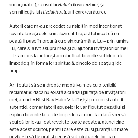
(înconjurător), sensul lui
Haka’a
(lovire/izbire) și
semnificația lui
Hizdakhut
(purificare/curățare).
Autorii care m-au precedat au risipit în mod intenționat
cuvintele ici și colo și în aluzii subtile, astfel încât să nu
poată fi puse împreună cu o singură mâna. Eu – prin lumina
Lui, care s-a ivit asupra mea și cu ajutorul învăţătorilor mei
– le-am pus la un loc și am clarificat lucrurile suficient de
limpede și în forma lor spirituală, dincolo de spaţiu şi de
timp.
Ar fi putut să se îndrepte împotriva mea cu o teribilă
reclamaţie: dacă nu există aici adăugiri faţă de învăţătorii
mei, atunci ARI și Rav Haim Vital înşişi precum și autorii
autentici, comentatorii spuselor lor, ar fi putut dezvălui și
explica lucrurile la fel de limpede ca mine. Iar dacă vrei să
spui că lor le-au fost revelate toate acestea, atunci cine
este acest scriitor, pentru care este cu siguranță un mare
privilegiu să fie praf și cenușă sub picioarele lor, care