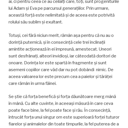
ai, ci pentru ceea ce au ceilalţi care, toţi, sunt progeniturile
lui Adam și Eva pe parcursul generaţiilor. Prin urmare,
această forță este nelimitată şi de aceea este potrivită
rolului său sublim şi exultant.
Totuşi, cei fără niciun merit, rămân așa pentru că nu au o
dorință puternică, și în consecință cele trei înclinații
amintite acţionează în ei împreună, amestecat. Uneori
sunt desfrânaţi, alteori invidioși, iar câteodată doritori de
onoare. Dorința lor este spartă în fragmente și sunt
asemeni copiilor care văd dar nu pot dobândi nimic. De
aceea valoarea lor este precum cea a paielor şi tărâţei
care rămân în urma făinei.
Se ştie că forța benefică și forța dăunătoare merg mână
în mână. Cu alte cuvinte, în aceeaşi măsură în care ceva
poate face bine, la fel poate face şi rău. În consecință,
întrucât forța unui singur om este superioară forței tuturor
fiarelor și animalelor din toate timpurile, la fel puterea de a