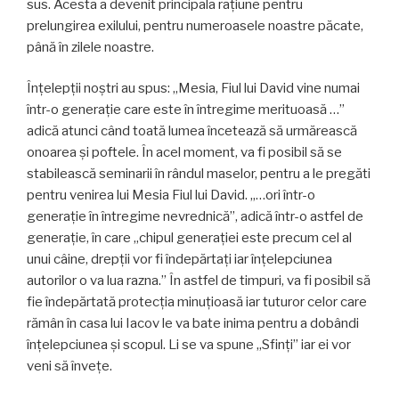
sus. Acesta a devenit principala raţiune pentru
prelungirea exilului, pentru numeroasele noastre păcate,
până în zilele noastre.
Înțelepții noștri au spus: „Mesia, Fiul lui David vine numai
într-o generație care este în întregime merituoasă …”
adică atunci când toată lumea încetează să urmărească
onoarea și poftele. În acel moment, va fi posibil să se
stabilească seminarii în rândul maselor, pentru a le pregăti
pentru venirea lui Mesia Fiul lui David. „…ori într-o
generație în întregime nevrednică”, adică într-o astfel de
generație, în care „chipul generației este precum cel al
unui câine, drepţii vor fi îndepărtaţi iar înțelepciunea
autorilor o va lua razna.” În astfel de timpuri, va fi posibil să
fie îndepărtată protecţia minuţioasă iar tuturor celor care
rămân în casa lui Iacov le va bate inima pentru a dobândi
înțelepciunea și scopul. Li se va spune „Sfinţi” iar ei vor
veni să învețe.