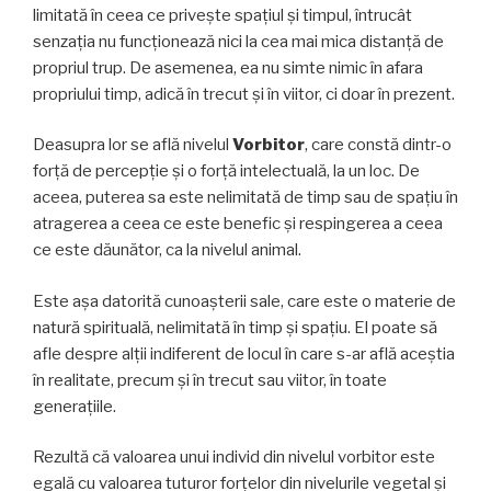
limitată în ceea ce privește spaţiul și timpul, întrucât
senzația nu funcționează nici la cea mai mica distanţă de
propriul trup. De asemenea, ea nu simte nimic în afara
propriului timp, adică în trecut și în viitor, ci doar în prezent.
Deasupra lor se află nivelul
Vorbitor
, care constă dintr-o
forță de percepție și o forță intelectuală, la un loc. De
aceea, puterea sa este nelimitată de timp sau de spaţiu în
atragerea a ceea ce este benefic şi respingerea a ceea
ce este dăunător, ca la nivelul animal.
Este aşa datorită cunoaşterii sale, care este o materie de
natură spirituală, nelimitată în timp şi spaţiu. El poate să
afle despre alţii indiferent de locul în care s-ar află aceştia
în realitate, precum şi în trecut sau viitor, în toate
generaţiile.
Rezultă că valoarea unui individ din nivelul vorbitor este
egală cu valoarea tuturor forţelor din nivelurile vegetal şi