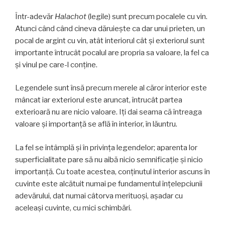
Într-adevăr
Halachot
(legile) sunt precum pocalele cu vin.
Atunci când când cineva dăruieşte ca dar unui prieten, un
pocal de argint cu vin, atât interiorul cât şi exteriorul sunt
importante întrucât pocalul are propria sa valoare, la fel ca
şi vinul pe care-l conţine.
Legendele sunt însă precum merele al căror interior este
mâncat iar exteriorul este aruncat, întrucât partea
exterioară nu are nicio valoare. Iţi dai seama că întreaga
valoare şi importanţă se află în interior, în lăuntru.
La fel se întâmplă şi în privinţa legendelor; aparenta lor
superficialitate pare să nu aibă nicio semnificaţie şi nicio
importanţă. Cu toate acestea, conţinutul interior ascuns în
cuvinte este alcătuit numai pe fundamentul înţelepciunii
adevărului, dat numai câtorva merituoşi, aşadar cu
aceleaşi cuvinte, cu mici schimbări.