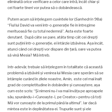
eliminată orice verificare a celor care intră, încât chiar și
cei foarte tineri vor putea să o dobândească.
Putem acum să înţelegem cuvintele lor (
Sanhedrin
98a)
“Fiul lui David va veni într-o generaţie fie în întregime
merituoasă fie cu totul nedemnă”. Asta este foarte
derutant. După câte se pare, atâta timp cât cei drepţi
sunt puţini într-o generaţie, ei întârzie izbăvirea. Aşa încât,
atunci când cei drepţi vor dispare din ţară, oare va putea
să vină Mesia? Mă întreb.
Intr-adevăr, trebuie să înțelegem în totalitate că această
problemă a izbăvirii şi venirea lui Mesia care sperăm să se
întâmple curând în zilele noastre, Amin, este cel mai înalt
grad de completitudine în dobândire şi cunoaştere, aşa
cum este scris: “Și nimeni nu-l va mai învăța pe aproapele
său, spunându-i «Cunoaşte-L pe Creator.» pentru că toți
Mă vor cunoaște de la primul până la ultimul”. Iar dacă
mintea este în deplinătatea ei. Trupurile sunt şi ele