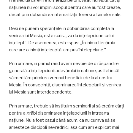
/ remediul) care-l reformează pe om. Atât individul, cât și
națiunea nu vor împlini scopul pentru care au fost create,
decât prin dobândirea internalității Torei și a tainelor sale.
Deși ne punem speranţele în dobândirea completă la
venirea lui Mesia, este scris: „va da înțelepciune celui
înțelept”. De asemenea, este spus: „În inima fiecăruia
care are o inimă înţeleaptă, am pus înțelepciune.”
Prin urmare, în primul rând avem nevoie de o răspândire
generală a înţelepciunii adevărului în națiune, astfel încât
să merităm primirea vreunui beneficiu de la al nostru
Mesia. În consecință, diseminarea înţelepciunii și venirea
lui Mesia sunt interdependente.
Prin urmare, trebuie să instituim seminarii și să creăm cărți
pentru a grăbi diseminarea înțelepciunii în întreaga
națiune. Nu a fost cazul până acum, ca nu cumva să se
amestece discipoli nevrednici, așa cum am explicat mai