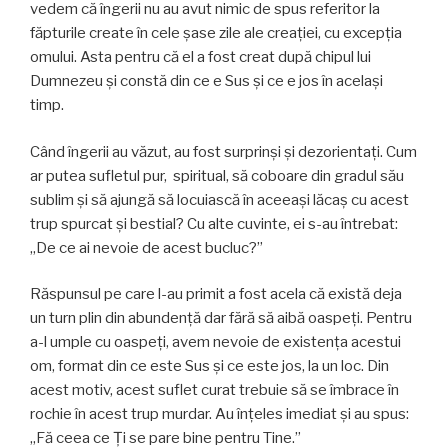
vedem că îngerii nu au avut nimic de spus referitor la
făpturile create în cele șase zile ale creației, cu excepția
omului. Asta pentru că el a fost creat după chipul lui
Dumnezeu și constă din ce e Sus şi ce e jos în acelaşi
timp.
Când îngerii au văzut, au fost surprinşi şi dezorientaţi. Cum
ar putea sufletul pur, spiritual, să coboare din gradul său
sublim și să ajungă să locuiască în aceeași lăcaş cu acest
trup spurcat și bestial? Cu alte cuvinte, ei s-au întrebat:
„De ce ai nevoie de acest bucluc?”
Răspunsul pe care l-au primit a fost acela că există deja
un turn plin din abundenţă dar fără să aibă oaspeți. Pentru
a-l umple cu oaspeți, avem nevoie de existența acestui
om, format din ce este Sus şi ce este jos, la un loc. Din
acest motiv, acest suflet curat trebuie să se îmbrace în
rochie în acest trup murdar. Au înțeles imediat și au spus:
„Fă ceea ce Ţi se pare bine pentru Tine.”