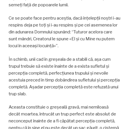
semeţi faţă de popoarele lumii.
Ce se poate face pentru aceştia, dacă înțelepții noștri i-au
respins deja pe toți și i-au respins şi pe cei asemenea lor
din adunarea Domnului spunând: “Tuturor acelora care
sunt mândri, Creatorul le spune «El şi cu Mine nu putem
locui în aceeași locuință»”.
În schimb, unii cad în greşeala de a stabili că, aşa cum
trupul trebuie să existe înainte de a exista sufletul şi
percepția completă, perfecţiunea trupului şi nevoile
acestuia preced în timp dobândirea sufletului şi percepţia
completă. Aşadar percepţia completă este refuzată unui
trup slab.
Aceasta constituie o greşeală gravă, mai nemiloasă
decât moartea, întrucât un trup perfect este absolut de
neconceput înainte de a fi căpătat percepţia completă,
pentru că în sine el nu este decât un sac găurit, o cisternă