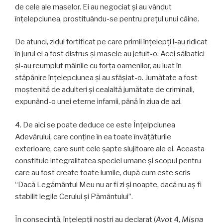
de cele ale maselor. Ei au negociat şi au vândut
înţelepciunea, prostituându-se pentru prețul unui câine.
De atunci, zidul fortificat pe care primii înţelepţi l-au ridicat
în jurul ei a fost distrus şi masele au jefuit-o. Acei sălbatici
și-au reumplut mâinile cu forța oamenilor, au luat în
stăpânire înţelepciunea și au sfâşiat-o. Jumătate a fost
moștenită de adulteri și cealaltă jumătate de criminali,
expunând-o unei eterne infamii, până în ziua de azi.
4. De aici se poate deduce ce este Înţelpciunea
Adevărului, care conţine în ea toate învăţăturile
exterioare, care sunt cele şapte slujitoare ale ei. Aceasta
constituie integralitatea speciei umane și scopul pentru
care au fost create toate lumile, după cum este scris
“Dacă Legământul Meu nu ar fi zi și noapte, dacă nu aş fi
stabilit legile Cerului și Pământului”.
În consecință, înțelepții noștri au declarat (
Avot
4,
Mişna