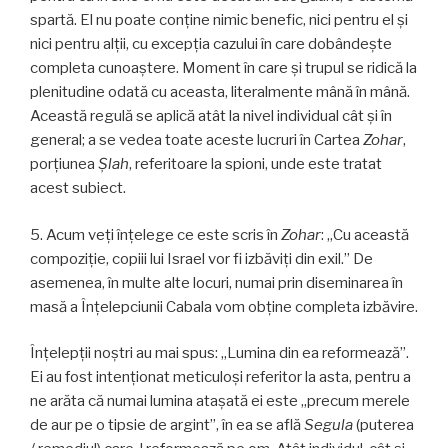
spartă. El nu poate conţine nimic benefic, nici pentru el şi
nici pentru alţii, cu excepţia cazului în care dobândeşte
completa cunoaştere. Moment în care şi trupul se ridică la
plenitudine odată cu aceasta, literalmente mână în mână.
Această regulă se aplică atât la nivel individual cât şi în
general; a se vedea toate aceste lucruri în Cartea
Zohar
,
porţiunea
Şlah
, referitoare la spioni, unde este tratat
acest subiect.
5. Acum veți înțelege ce este scris în
Zohar
: „Cu această
compoziție, copiii lui Israel vor fi izbăviţi din exil.” De
asemenea, în multe alte locuri, numai prin diseminarea în
masă a Înțelepciunii Cabala vom obține completa izbăvire.
Înțelepții noștri au mai spus: „Lumina din ea reformează”.
Ei au fost intenționat meticuloși referitor la asta, pentru a
ne arăta că numai lumina ataşată ei este „precum merele
de aur pe o tipsie de argint”, în ea se află
Segula
(puterea