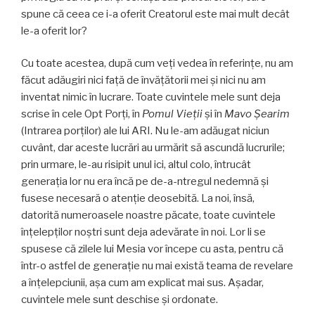
spune că ceea ce i-a oferit Creatorul este mai mult decât
le-a oferit lor?
Cu toate acestea, după cum veți vedea în referințe, nu am
făcut adăugiri nici faţă de învăţătorii mei și nici nu am
inventat nimic în lucrare. Toate cuvintele mele sunt deja
scrise în cele Opt Porți, în
Pomul Vieții
și în
Mavo Şearim
(Intrarea porților) ale lui ARI. Nu le-am adăugat niciun
cuvânt, dar aceste lucrări au urmărit să ascundă lucrurile;
prin urmare, le-au risipit unul ici, altul colo, întrucât
generaţia lor nu era încă pe de-a-ntregul nedemnă și
fusese necesară o atenţie deosebită. La noi, însă,
datorită numeroasele noastre păcate, toate cuvintele
înțelepţilor noştri sunt deja adevărate în noi. Lor li se
spusese că zilele lui Mesia vor începe cu asta, pentru că
într-o astfel de generație nu mai există teama de revelare
a înţelepciunii, așa cum am explicat mai sus. Aşadar,
cuvintele mele sunt deschise și ordonate.