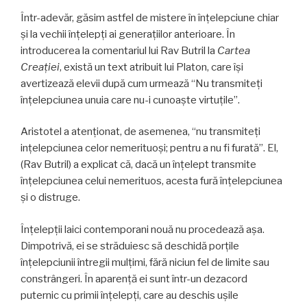
Într-adevăr, găsim astfel de mistere în înţelepciune chiar
şi la vechii înțelepți ai generațiilor anterioare. În
introducerea la comentariul lui Rav Butril la
Cartea
Creației
, există un text atribuit lui Platon, care își
avertizează elevii după cum urmează “Nu transmiteţi
înțelepciunea unuia care nu-i cunoaşte virtuţile”.
Aristotel a atenționat, de asemenea, “nu transmiteţi
ințelepciunea celor nemerituoşi; pentru a nu fi furată”. El,
(Rav Butril) a explicat că, dacă un înțelept transmite
înțelepciunea celui nemerituos, acesta fură înţelepciunea
şi o distruge.
Înțelepții laici contemporani nouă nu procedează așa.
Dimpotrivă, ei se străduiesc să deschidă porţile
înțelepciunii întregii mulţimi, fără niciun fel de limite sau
constrângeri. În aparenţă ei sunt într-un dezacord
puternic cu primii înţelepţi, care au deschis uşile