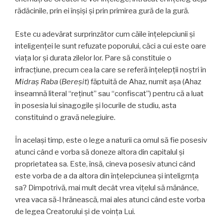
rădăcinile, prin ei înşişi și prin primirea gură de la gură.
Este cu adevărat surprinzător cum căile înțelepciunii și
inteligenţei le sunt refuzate poporului, căci a cui este oare
viaţa lor și durata zilelor lor. Pare să constituie o
infracţiune, precum cea la care se referă înţelepţii noştri în
Midraș
Raba
(
Bereșit
) făptuită de Ahaz, numit aşa (Ahaz
înseamnă literal “reţinut” sau “confiscat”) pentru că a luat
în posesia lui sinagogile și locurile de studiu, asta
constituind o gravă nelegiuire.
În acelaşi timp, este o lege a naturii ca omul să fie posesiv
atunci când e vorba să doneze altora din capitalul și
proprietatea sa. Este, însă, cineva posesiv atunci când
este vorba de a da altora din înţelepciunea şi inteligrnţa
sa? Dimpotrivă, mai mult decât vrea viţelul să mănânce,
vrea vaca să-l hrănească, mai ales atunci când este vorba
de legea Creatorului şi de voinţa Lui.