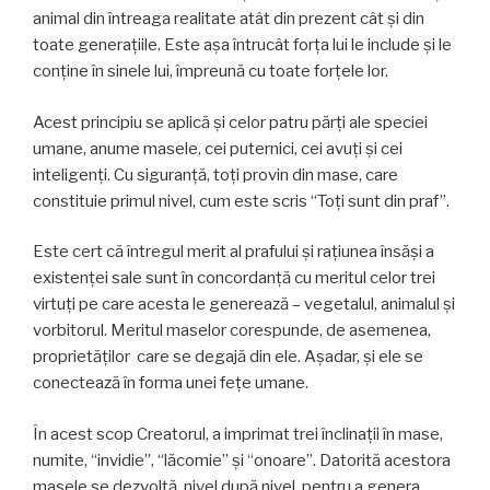
animal din întreaga realitate atât din prezent cât şi din
toate generaţiile. Este aşa întrucât forța lui le include şi le
conține în sinele lui, împreună cu toate forțele lor.
Acest principiu se aplică şi celor patru părți ale speciei
umane, anume masele, cei puternici, cei avuţi şi cei
inteligenţi. Cu siguranţă, toți provin din mase, care
constituie primul nivel, cum este scris “Toţi sunt din praf”.
Este cert că întregul merit al prafului şi raţiunea însăşi a
existenţei sale sunt în concordanţă cu meritul celor trei
virtuţi pe care acesta le generează – vegetalul, animalul şi
vorbitorul. Meritul maselor corespunde, de asemenea,
proprietăţilor care se degajă din ele. Aşadar, şi ele se
conectează în forma unei feţe umane.
În acest scop Creatorul, a imprimat trei înclinaţii în mase,
numite, “invidie”, “lăcomie” şi “onoare”. Datorită acestora
masele se dezvoltă, nivel după nivel, pentru a genera