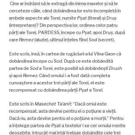
Cine ar îndrăzni să le extragă din inima maselor şi să le
cerceteze căile, când dobândirea lor este incompletă în
ambele aspecte ale Torei, numite
Pşat
(literal) şi
Druş
(interpretare)? Din perspectiva lor, ordinea celor patru
părţi ale Torei, PARDESS, începe cu
Pşat
, apoi
Druş
, după
care
Remez
(aluzie), ultimul înţeles fiind
Sod
(secret).
Este scris, însă, în cartea de rugăciuni a lui Vilna Gaon că
dobândirea începe cu
Sod
. După ce este dobândită
partea de
Sod
a Torei, este posibil să dobândeşti
Drush
şi apoi
Remez
. Când omului i-a fost dată completa
cunoaştere a acestor trei părţi ale Torei, el este
recompensat cu dobândirea părţii
Pşat
a Torei.
Este scris în
Masechet Ta’anit
: “Dacă omul este
recompensat, asta devine pentru el o poţiune a vieţii.
Dacă nu, asta devine pentru el o poţiune a morţii.” Pentru
a înţelege partea de
Pşat
a textelor i se cer omului merite
deosebite, întrucât mai întâi trebuie dobândite cele trei