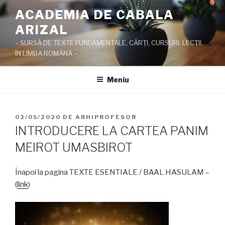
Sari
ACADEMIA DE CABALA
la
ARIZAL
conținut
– SURSĂ DE TEXTE FUNDAMENTALE, CĂRŢI, CURSURI, LECŢII,
ÎN LIMBA ROMÂNĂ –
Meniu
PUBLICAT
02/05/2020
DE
ARHIPROFESOR
PE
INTRODUCERE LA CARTEA PANIM
MEIROT UMASBIROT
Înapoi la pagina TEXTE ESENTIALE / BAAL HASULAM –
(
link
)