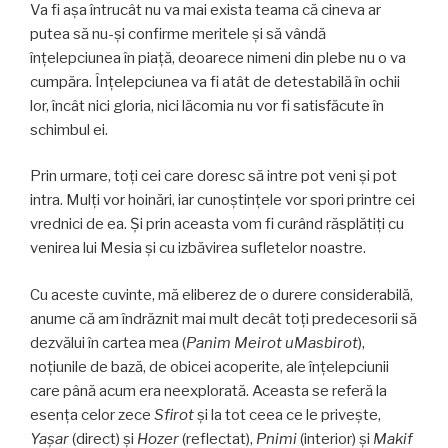
Va fi aşa întrucât nu va mai exista teama că cineva ar
putea să nu-şi confirme meritele și să vândă
înțelepciunea în piață, deoarece nimeni din plebe nu o va
cumpăra. Înțelepciunea va fi atât de detestabilă în ochii
lor, încât nici gloria, nici lăcomia nu vor fi satisfăcute în
schimbul ei.
Prin urmare, toți cei care doresc să intre pot veni și pot
intra. Mulți vor hoinări, iar cunoștințele vor spori printre cei
vrednici de ea. Și prin aceasta vom fi curând răsplătiți cu
venirea lui Mesia și cu izbăvirea sufletelor noastre.
Cu aceste cuvinte, mă eliberez de o durere considerabilă,
anume că am îndrăznit mai mult decât toți predecesorii să
dezvălui în cartea mea (
Panim Meirot uMasbirot
),
noţiunile de bază, de obicei acoperite, ale înţelepciunii
care până acum era neexplorată. Aceasta se referă la
esența celor zece
Sfirot
și la tot ceea ce le privește,
Yaşar
(direct) și
Hozer
(reflectat),
Pnimi
(interior) și
Makif