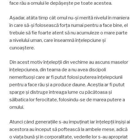
face rău a omului le depășește pe toate acestea.
Aşadar, atâta timp cât omul nu-şi merită nivelul în maniera
în care să-şi folosească forţa numai pentru a face bine, el
trebuie să fie foarte atent să nu acumuleze o mare parte
a nivelului uman, care înseamnă înţelepciune şi
cunoaştere.
Din acest motiv înțelepții din vechime au ascuns maselor
înțelepciunea, din teama de a nu avea discipoli
nemerituoşi care ar fi putut folosi puterea înţelepciunii
pentru a face rău și a produce daune. Aceştia ar fi putut
sparge şi distruge întreaga lume cu păcătoasa şi
sălbatica lor ferocitate, folosindu-se de marea putere a
omului.
Atunci când generaţiile s-au împuţinat iar înţelepţii înşişi ai
acestora au început să poftească la ambele mese, adică
o viața bună şi în corporalitate, vederile lor s-au apropriat