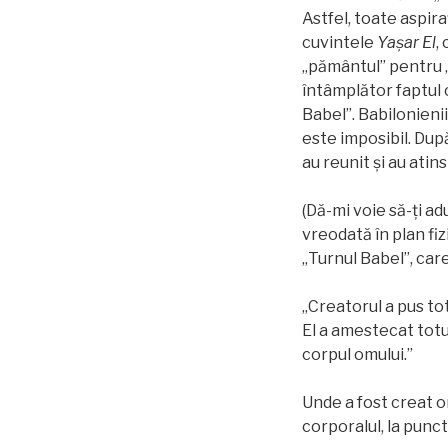
Astfel, toate aspira
cuvintele
Yașar El
,
„pământul” pentru „t
întâmplător faptul 
Babel”. Babilonieni
este imposibil. După
au reunit și au atin
(Dă-mi voie să-ţi ad
vreodată în plan fi
„Turnul Babel”, care
„Creatorul a pus tot
El a amestecat totul
corpul omului.”
Unde a fost creat om
corporalul, la punc