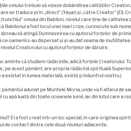
țiile omului trebuie să vizeze dobândirea calităților Creatorul
 care se traduce prin „direct” (
Yașar
) și „către Creator” (
El
). C
runchiul” omului din Babilon, nivelul care ține de calitatea d
că Babilonul a fost locul unei mari crize, cunoscute sub nume
i doreau să atingă Dumnezeirea cu ajutorul forțelor de primir
 ce oamenii s-au dispersat și și-au dat seama de inutilitatea as
s nivelul Creatorului cu ajutorul forțelor de dăruire.
uc aminte că studiem rădăcinile, adică forțele Creatorului. T
zic, pe acest pământ, are propria rădăcină spirituală Superio
 a existat în lumea materială, există și înăuntrul nostru.)
 pământul adunat pe Muntele Moria, unde va fi altarul de sacr
 cu apă luată din toate oceanele lumii, iar din lutul care a r
ul? El a fost creat într-un loc special, în care originea spiri
tul de contact dintre cele două niveluri adiacente.