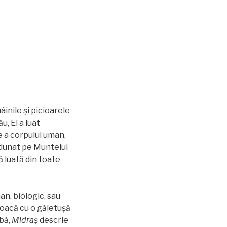
âinile și picioarele
u, El a luat
e a corpului uman,
 adunat pe Muntelui
ă luată din toate
n, biologic, sau
joacă cu o găletuşă
abă,
Midraș
descrie