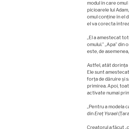
modul în care omul i
picioarele lui Adam
omul conține în el d
el va corecta între
„El a amestecat totu
omului.” „Apa” din o
este, de asemenea, 
Astfel, atât dorința
Ele sunt amestecate
forța de dăruire și 
primirea. Apoi, toat
activate numai prin 
„Pentru a modela ca
din
Ereț Ysrael
(Țara 
Creatorul a făcut „c