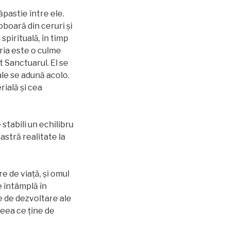
pastie între ele.
boară din ceruri și
pirituală, în timp
ria este o culme
t Sanctuarul. El se
ale se adună acolo.
rială și cea
 stabili un echilibru
oastră realitate la
e de viață, și omul
e întâmplă în
le de dezvoltare ale
ceea ce ţine de