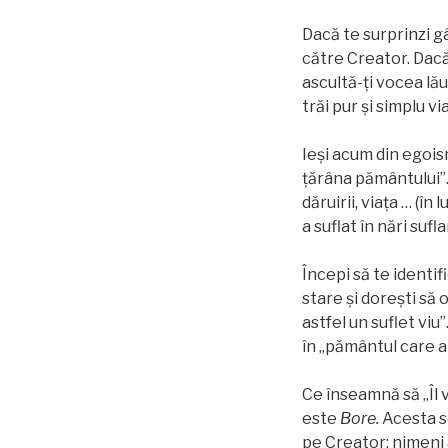
Dacă te surprinzi gâ
către Creator. Dacă
ascultă-ți vocea lău
trăi pur și simplu vi
Ieși acum din egois
ţărâna pământului”.
dăruirii, viața … (î
a suflat în nări sufla
Începi să te identif
stare și doreşti să 
astfel un suflet viu
în „pământul care ab
Ce înseamnă să „Îl 
este
Bore.
Acesta s
pe Creator; nimeni 