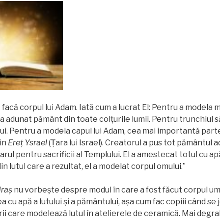
 facă corpul lui Adam. Iată cum a lucrat El: Pentru a modela m
a adunat pământ din toate colțurile lumii. Pentru trunchiul să
i. Pentru a modela capul lui Adam, cea mai importantă part
din
Ereț Ysrael
(Țara lui Israel). Creatorul a pus tot pământul
tarul pentru sacrificii al Templului. El a amestecat totul cu ap
din lutul care a rezultat, el a modelat corpul omului.”
raș
nu vorbește despre modul în care a fost făcut corpul uma
cu apă a lutului și a pământului, aşa cum fac copiii când se 
arii care modelează lutul în atelierele de ceramică. Mai degr