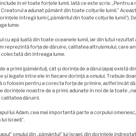
nclude în el toate forțele lumii. Iată ce este scris: „Pentru a
, Creatorul a adunat pământ din toate colțurile lumii.” Acea
orințele întregii lumi („pământul din toate colțurile lumii”). 
aga lume.
l cu apă luată din toate oceanele lumii, iar din lutul rezulta
m reprezintă forța de dăruire, calitatea altruismului, care an
colectată din întreaga lume.
 de a primi (pământul), cât și dorința de a dărui (apa) există d
 și legate între ele în fiecare dorință a omului. Trebuie doar
să o folosim pentru a corecta forța de primire, astfel încât 
e dorințele noastre de a primi, adunate în noi de la toate „nați
calitatea dăruirii.
pul lui Adam, cea mai importantă parte a corpului omenesc, 
lui Israel)”.
apul” omului din „pământul” lui Israel, din dorințele îndrepta