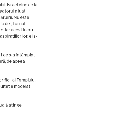
ui. Israel vine de la
reatorul a luat
ăruirii. Nu este
le de „Turnul
e, iar acest lucru
pirațiilor lor, ei s-
ot ce s-a întâmplat
ară, de aceea
ificii al Templului.
ezultat a modelat
tuală atinge