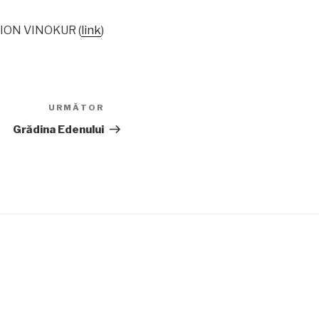
MION VINOKUR (
link
)
URMĂTOR
Articolul
următor
Grădina Edenului