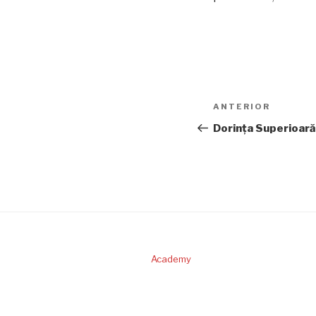
Navigare
Articolul
ANTERIOR
în
anterior
Dorinţa Superioară
articole
Academy