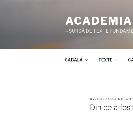
Sari
la
ACADEMIA
conținut
– SURSĂ DE TEXTE FUNDAMEN
CABALA
TEXTE
C
PUBLICAT
07/04/2021
DE
AR
PE
Din ce a fos