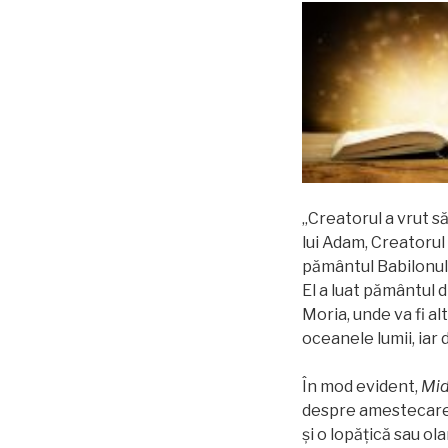
„Creatorul a vrut să
lui Adam, Creatorul 
pământul Babilonulu
El a luat pământul 
Moria, unde va fi al
oceanele lumii, iar 
În mod evident,
Mid
despre amestecarea 
și o lopăţică sau ol