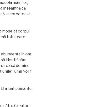
 modela mâinile și
sta înseamnă că
Dacă le corectează,
t a modelat corpul
imă totul, care
in abundență în om.
 să identificăm
dăruirea să domine
unile” lumii, vor fi
El a luat pământul
te către Creator.