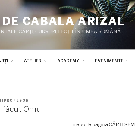
 DE CABALA ARIZAL
TALE, CĂRŢI, CURSURI, LECŢII, ÎN LIMBA ROMÂNĂ –
ĂRŢI
ATELIER
ACADEMY
EVENIMENTE
HIPROFESOR
t făcut Omul
înapoi la pagina CĂRŢI SE