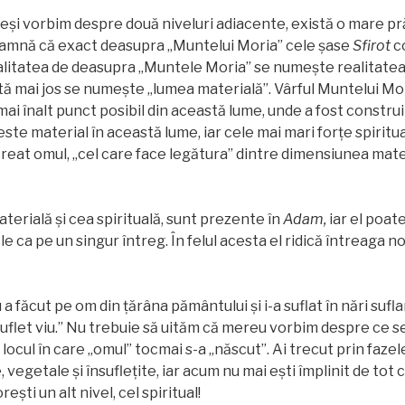
eși vorbim despre două niveluri adiacente, există o mare pră
amnă că exact deasupra „Muntelui Moria” cele şase
Sfirot
co
litatea de deasupra „Muntele Moria” se numește realitatea s
tă mai jos se numește „lumea materială”. Vârful Muntelui Mo
 mai înalt punct posibil din această lume, unde a fost construi
este material în această lume, iar cele mai mari forțe spiritu
creat omul, „cel care face legătura” dintre dimensiunea mate
terială și cea spirituală, sunt prezente în
Adam,
iar el poate
-le ca pe un singur întreg. În felul acesta el ridică întreaga n
ăcut pe om din ţărâna pământului și i-a suflat în nări suflar
 suflet viu.” Nu trebuie să uităm că mereu vorbim despre ce s
 locul în care „omul” tocmai s-a „născut”. Ai trecut prin faze
 vegetale şi însufleţite, iar acum nu mai eşti împlinit de tot 
eşti un alt nivel, cel spiritual!