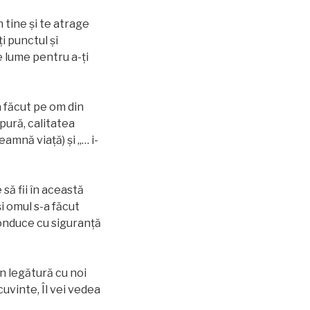
n tine și te atrage
i punctul și
e lume pentru a-ţi
 făcut pe om din
pură, calitatea
eamnă viață) şi „… i-
 să fii în această
și omul s-a făcut
 conduce cu siguranță
n legătură cu noi
 cuvinte, Îl vei vedea