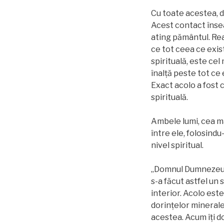
Cu toate acestea, d
Acest contact înse
ating pământul. Rea
ce tot ceea ce exis
spirituală, este cel
înalță peste tot ce 
Exact acolo a fost 
spirituală.
Ambele lumi, cea ma
între ele, folosindu
nivel spiritual.
„Domnul Dumnezeu a f
s-a făcut astfel un
interior. Acolo este
dorințelor minerale,
acestea. Acum îţi dor