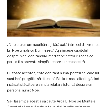
„Noe era un om neprihănit şi fără pată între cei din vremea
lui: Noe umbla cu Dumnezeu.” Așa începe capitolul
despre Noe, derutându-l imediat pe cititor cu ceea ce
pare a fi o poveste simplă despre lumea noastră.
Cu toate acestea, este derutant numai pentru cei care nu
sunt încă pregătiți să citească Biblia în mod diferit, găsind
încă satisfăcătoare simpla relatare istorică despre un
personaj numit Noe.
Să-i lăsăm pe aceştia să caute Arca lui Noe pe Muntele