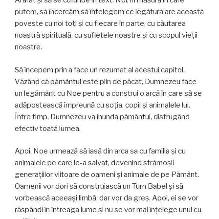
Ararat și să se cufunde în text. Noi, în măsura în care
putem, să încercăm să înțelegem ce legătură are această
poveste cu noi toţi şi cu fiecare în parte, cu căutarea
noastră spirituală, cu sufletele noastre și cu scopul vieții
noastre.
Să începem prin a face un rezumat al acestui capitol.
Văzând că pământul este plin de păcat, Dumnezeu face
un legământ cu Noe pentru a construi o arcă în care să se
adăpostească împreună cu soția, copii și animalele lui.
Între timp, Dumnezeu va inunda pământul, distrugând
efectiv toată lumea.
Apoi, Noe urmează să iasă din arca sa cu familia și cu
animalele pe care le-a salvat, devenind strămoşii
generațiilor viitoare de oameni și animale de pe Pământ.
Oamenii vor dori să construiască un Turn Babel și să
vorbească aceeași limbă, dar vor da greş. Apoi, ei se vor
răspândi în întreaga lume și nu se vor mai înțelege unul cu