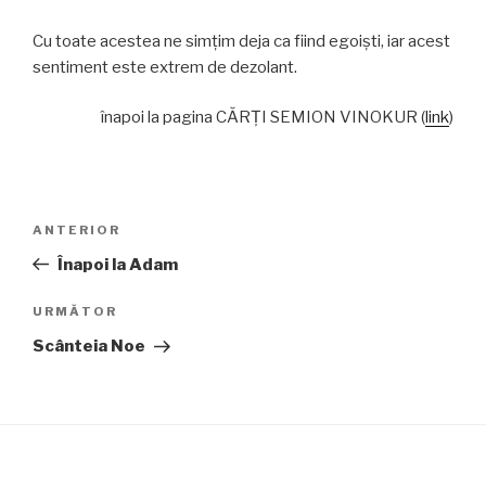
Cu toate acestea ne simțim deja ca fiind egoiști, iar acest
sentiment este extrem de dezolant.
înapoi la pagina CĂRŢI SEMION VINOKUR (
link
)
Navigare
Articolul
ANTERIOR
în
anterior
Înapoi la Adam
articole
Articolul
URMĂTOR
următor
Scânteia Noe