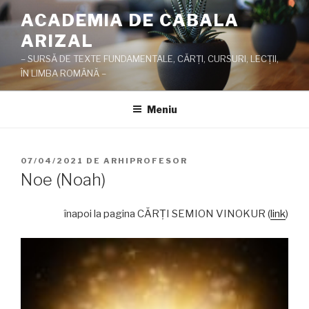
Sari
ACADEMIA DE CABALA
la
ARIZAL
conținut
– SURSĂ DE TEXTE FUNDAMENTALE, CĂRŢI, CURSURI, LECŢII,
ÎN LIMBA ROMÂNĂ –
Meniu
PUBLICAT
07/04/2021
DE
ARHIPROFESOR
PE
Noe (Noah)
înapoi la pagina CĂRŢI SEMION VINOKUR (
link
)