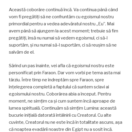
Această coborâre continuă încă. Va continua până când
vom fi pregătiți să ne confruntăm cu egoismul nostru
primordial pentru a vedea adevăratul nostru „Eu”. Mai
avem până să ajungem la acest moment; trebuie să fim
pregătiți, însă nu numai să vedem egoismul, ci să-l
suportăm, și nu numai să-l suportăm, ci să reuşim să ne
salvăm de el.
Sărind un pas înainte, vei afla că egoismul nostru este
personificat prin Faraon. Dar vom vorbi pe tema asta mai
târziu. Între timp ne îndreptăm spre Faraon, spre
înţelegerea completă a faptului că suntem sclavi ai
egoismului nostru. Coborârea abia a început. Pentru
moment, ne simțim ca și cum suntem încă aproape de
lumea spirituală. Continuăm să simțim Lumina: această
bucurie inițială datorată întâlnirii cu Creatorul. Cu alte
cuvinte, Creatorul nu ne este încă în totalitate ascuns, așa
că noaptea evadării noastre din Egipt nu a sosit încă.