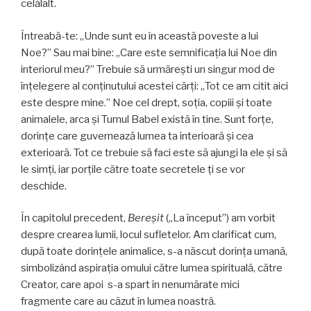
celălalt.
Întreabă-te: „Unde sunt eu în această poveste a lui
Noe?” Sau mai bine: „Care este semnificaţia lui Noe din
interiorul meu?” Trebuie să urmăreşti un singur mod de
înţelegere al conținutului acestei cărți: „Tot ce am citit aici
este despre mine.” Noe cel drept, soția, copiii și toate
animalele, arca și Turnul Babel există în tine. Sunt forțe,
dorințe care guvernează lumea ta interioară și cea
exterioară. Tot ce trebuie să faci este să ajungi la ele și să
le simți, iar porțile către toate secretele ţi se vor
deschide.
În capitolul precedent,
Bereşit
(„La început”) am vorbit
despre crearea lumii, locul sufletelor. Am clarificat cum,
după toate dorințele animalice, s-a născut dorința umană,
simbolizând aspirația omului către lumea spirituală, către
Creator, care apoi s-a spart în nenumărate mici
fragmente care au căzut în lumea noastră.