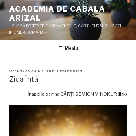
Sari
ACADEMIA DE CABALA
la
ARIZAL
conținut
– SURSĂ DE TEXTE FUNDAMENTALE, CĂRŢI, CURSURI, LECŢII,
ÎN LIMBA ROMÂNĂ –
Meniu
PUBLICAT
07/04/2021
DE
ARHIPROFESOR
PE
Ziua Întâi
înapoi la pagina CĂRŢI SEMION VINOKUR (
link
)