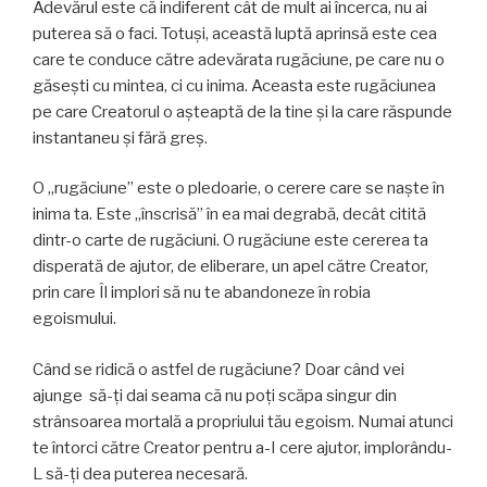
Adevărul este că indiferent cât de mult ai încerca, nu ai
puterea să o faci. Totuşi, această luptă aprinsă este cea
care te conduce către adevărata rugăciune, pe care nu o
găseşti cu mintea, ci cu inima. Aceasta este rugăciunea
pe care Creatorul o aşteaptă de la tine şi la care răspunde
instantaneu și fără greş.
O „rugăciune” este o pledoarie, o cerere care se naște în
inima ta. Este „înscrisă” în ea mai degrabă, decât citită
dintr-o carte de rugăciuni. O rugăciune este cererea ta
disperată de ajutor, de eliberare, un apel către Creator,
prin care Îl implori să nu te abandoneze în robia
egoismului.
Când se ridică o astfel de rugăciune? Doar când vei
ajunge să-ţi dai seama că nu poţi scăpa singur din
strânsoarea mortală a propriului tău egoism. Numai atunci
te întorci către Creator pentru a-I cere ajutor, implorându-
L să-ţi dea puterea necesară.