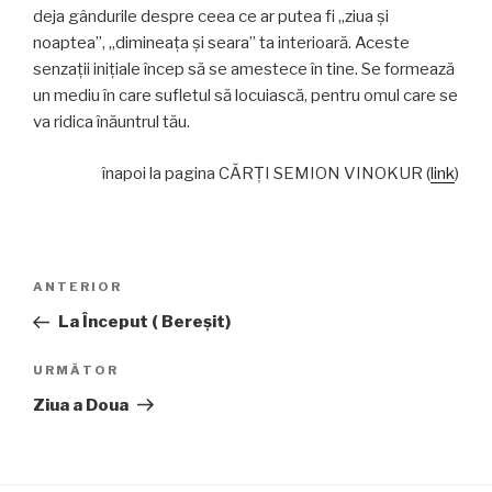
deja gândurile despre ceea ce ar putea fi „ziua și
noaptea”, „dimineața și seara” ta interioară. Aceste
senzații inițiale încep să se amestece în tine. Se formează
un mediu în care sufletul să locuiască, pentru omul care se
va ridica înăuntrul tău.
înapoi la pagina CĂRŢI SEMION VINOKUR (
link
)
Navigare
Articolul
ANTERIOR
în
anterior
La Început ( Bereșit)
articole
Articolul
URMĂTOR
următor
Ziua a Doua