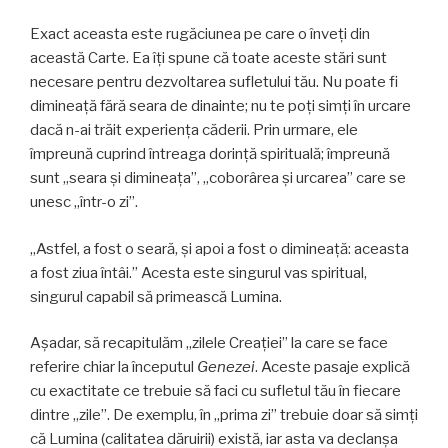
Exact aceasta este rugăciunea pe care o înveţi din
această Carte. Ea îți spune că toate aceste stări sunt
necesare pentru dezvoltarea sufletului tău. Nu poate fi
dimineaţă fără seara de dinainte; nu te poţi simţi în urcare
dacă n-ai trăit experienţa căderii. Prin urmare, ele
împreună cuprind întreaga dorință spirituală; împreună
sunt „seara și dimineața”, „coborârea şi urcarea” care se
unesc „într-o zi”.
„Astfel, a fost o seară, şi apoi a fost o dimineaţă: aceasta
a fost ziua întâi.” Acesta este singurul vas spiritual,
singurul capabil să primească Lumina.
Așadar, să recapitulăm „zilele Creației” la care se face
referire chiar la începutul
Genezei
. Aceste pasaje explică
cu exactitate ce trebuie să faci cu sufletul tău în fiecare
dintre „zile”. De exemplu, în „prima zi” trebuie doar să simți
că Lumina (calitatea dăruirii) există, iar asta va declanșa