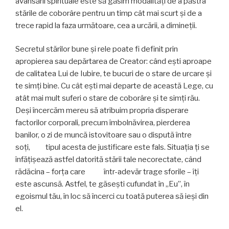
avansării spirituale este să găsim modalități de a păstra
stările de coborâre pentru un timp cât mai scurt și de a
trece rapid la faza următoare, cea a urcării, a dimineţii.
Secretul stărilor bune și rele poate fi definit prin
apropierea sau depărtarea de Creator: când eşti aproape
de calitatea Lui de Iubire, te bucuri de o stare de urcare și
te simţi bine. Cu cât eşti mai departe de această Lege, cu
atât mai mult suferi o stare de coborâre și te simţi rău.
Deși încercăm mereu să atribuim propria disperare
factorilor corporali, precum îmbolnăvirea, pierderea
banilor, o zi de muncă istovitoare sau o dispută între
soţi, tipul acesta de justificare este fals. Situația ţi se
înfăţişează astfel datorită stării tale necorectate, când
rădăcina – forța care într-adevăr trage sforile – îți
este ascunsă. Astfel, te găseşti cufundat în „Eu”, în
egoismul tău, în loc să încerci cu toată puterea să ieși din
el.