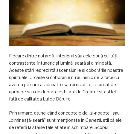
Fiecare dintre noi are în interiorul său cele două calități
contrastante: întuneric și lumină, seară și dimineață.
Aceste stări reprezintă ascensiunile și coborârile noastre
spirituale. Urcările și coborârile nu au nimic de-a face cu
averea pe care ai adunat-o sau ai risipit-o, ci cu cât de
aproape sau de departe eşti faţă de Creator și, astfel,
faţă de calitatea Lui de Dăruire.
Prin urmare, atunci când conceptele de „zi-noapte” sau
„dimineață-seară” sunt menționate în
Geneză
, știi că ele
se referă la stările tale aflate în schimbare. Scopul